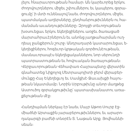
լե­լու հնա­րա­ւո­րու­թեան հա­մար։ Ան կա­րե­ւո­րեց եր­կու
ժո­ղո­վուրդ­նե­րու մի­ջեւ շփում­նե­րու եւ կա­պե­րու զօ­րա­
ցու­մը՝ ի մտի ու­նե­նա­լով նաեւ ժո­ղո­վուրդ­նե­րու մի­ջեւ
պատ­մա­կան ա­ղերս­նե­րը, ընդ­հան­րու­թիւն­ներն ու հա­
ման­ման ա­ւան­դու­թիւն­նե­րը։ Զրոյ­ցի տե­ւո­ղու­թեան
խօ­սուե­ցաւ եր­կու ե­կե­ղե­ցի­նե­րու առ­ջեւ ծա­ռա­ցած
մար­տահ­րա­ւէր­նե­րուն եւ ա­նոնց յաղ­թա­հար­ման ուղ­
ղեալ ջան­քե­րուն շուրջ։ Անդ­րա­դարձ կա­տա­րուե­ցաւ ե­
կե­ղե­ցի­նե­րու հո­գե­ւոր-կրթա­կան գոր­ծու­նէու­թեան,
մաս­նա­ւո­րա­պէս ե­կե­ղե­ցա­կան­նե­րու նոր սե­րուն­դի
պատ­րաս­տու­թեան եւ հո­վուա­կան ծա­ռա­յու­թեան։
Վեր­ջա­ւո­րու­թեան Վե­հա­փառ Հայ­րա­պե­տը վերս­տին
գնա­հա­տեց Նի­քո­լոզ Մետ­րա­պո­լի­տի ջերմ վե­րա­բեր­
մուն­քը Հայ Ե­կե­ղեց­ւոյ եւ Սամց­խէ-Ջա­ւախ­քի հա­յու­
թեան նկատ­մամբ։ Նո­րին Սրբու­թիւ­նը ա­նոր մաղ­թեց
Աս­տու­ծոյ զօ­րակ­ցու­թիւ­նը՝ պա­տաս­խա­նա­տու ա­ռա­
քե­լու­թեան մէջ։
Հան­դիպ­ման ներ­կայ էր նաեւ Մայր Ա­թոռ Սուրբ Էջ­
միած­նի Ար­տա­քին յա­րա­բե­րու­թիւն­նե­րու եւ ա­րա­րո­
ղա­կար­գի բաժ­նի տնօ­րէն Տ. Նա­թան Արք. Յով­հան­նի­
սեան։