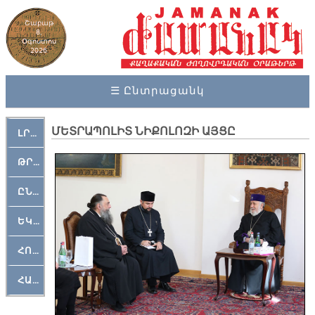
Շաբաթ
8,
Օգոստոս
2026
☰ Ընտրացանկ
ՄԵՏՐԱՊՈԼԻՏ ՆԻՔՈԼՈԶԻ ԱՅՑԸ
ԼՐԱՀՈՍ
ԹՐՔԱՀԱՅ ԿԵԱՆՔ
ԸՆԿԵՐԱՄՇԱԿՈՒԹԱՅԻՆ
ԵԿԵՂԵՑԱԿԱՆ
ՀՈԳԵՄՏԱՒՈՐ
ՀԱՐԹԱԿ