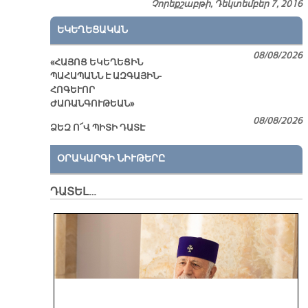
Չորեքշաբթի, Դեկտեմբեր 7, 2016
ԵԿԵՂԵՑԱԿԱՆ
08/08/2026
«ՀԱՅՈՑ ԵԿԵՂԵՑԻՆ
ՊԱՀԱՊԱՆՆ Է ԱԶԳԱՅԻՆ-
ՀՈԳԵՒՈՐ
ԺԱՌԱՆԳՈՒԹԵԱՆ»
08/08/2026
ՁԵԶ Ո՜Վ ՊԻՏԻ ԴԱՏԷ
ՕՐԱԿԱՐԳԻ ՆԻՒԹԵՐԸ
ԴԱՏԵԼ…