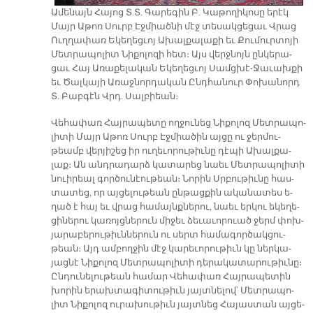
Ա­մե­նայն Հա­յոց Տ.Տ. Գա­րե­գին Բ. Կա­թո­ղի­կո­սը ե­րէկ
Մայր Ա­թոռ Սուրբ Էջ­միած­նի մէջ տե­սակ­ցե­ցաւ Վրաց
Ուղ­ղա­փառ Ե­կե­ղեց­ւոյ Ա­խալ­քա­լա­քի եւ Քու­մուր­տո­յի
Մետ­րա­պո­լիտ Նի­քո­լո­զի հետ։ Այս վերջ­նոյն ըն­կե­րա­
ցաւ Հայ Ա­ռա­քե­լա­կան Ե­կե­ղեց­ւոյ Սամց­խէ-Ջա­ւախ­քի
եւ Ծալ­կա­յի Ա­ռաջ­նոր­դա­կան Ընդ­հա­նուր Փո­խա­նորդ
Տ. Բաբ­գէն Վրդ. Սալ­բիեան։
Վե­հա­փառ Հայ­րա­պե­տը ող­ջու­նեց Նի­քո­լոզ Մետ­րա­պո­
լի­տի Մայր Ա­թոռ Սուրբ Էջ­միա­ծին այ­ցը ու ջեր­մու­
թեամբ վեր­յի­շեց իր ու­ղե­ւո­րու­թիւ­նը դէ­պի Ա­խալ­քա­
լաք։ Ան անդ­րա­դարձ կա­տա­րեց նաեւ Մետ­րա­պո­լի­տի
նուի­րեալ գոր­ծու­նէու­թեան։ Նո­րին Սրբու­թիւ­նը հաս­
տա­տեց, որ այ­ցե­լու­թեան ըն­թաց­քին ա­կա­նա­տես ե­
ղած է հայ եւ վրաց հա­մայնք­նե­րու, նաեւ եր­կու ե­կե­ղե­
ցի­նե­րու կա­ռոյց­նե­րուն մի­ջեւ ձե­ւա­ւո­րուած ջերմ փոխ­
յա­րա­բե­րու­թիւն­նե­րուն ու սերտ հա­մա­գոր­ծակ­ցու­
թեան։ Այդ ամ­բող­ջին մէջ կա­րե­ւո­րու­թիւն կը ներ­կա­
յաց­նէ Նի­քո­լոզ Մետ­րա­պո­լի­տի դե­րա­կա­տա­րու­թիւ­նը։
Ըն­դու­նե­լու­թեան հա­մար Վե­հա­փառ Հայ­րա­պե­տին
խո­րին ե­րախ­տա­գի­տու­թիւն յայտ­նե­լով՝ Մետ­րա­պո­
լիտ Նի­քո­լոզ ու­րա­խու­թիւն յայտ­նեց Հա­յաս­տան այ­ցե­