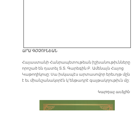
ԱՐԱ ԳՕՉՈՒՆԵԱՆ
​Հայաստանի Հանրապետութեան իշխանութիւնները
որոշած են դատել Տ.Տ. Գարեգին Բ. Ամենայն Հայոց
Կաթողիկոսը: Սա իսկապէս արտասովոր երեւոյթ մըն
է եւ միանշանակօրէն կ՚ենթադրէ գայթակղութիւն մը:
Կարդալ աւելին
Դ