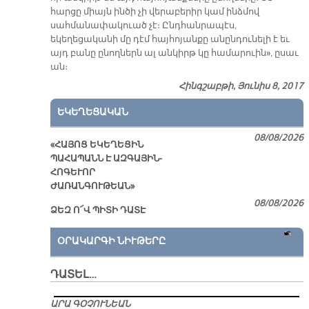
հարցը միայն ինծի չի վերաբերիր կամ ինձմով
սահմանափակուած չէ։ Ընդհանրապէս,
եկեղեցականի մը դէմ հայհոյանքը անընդունելի է եւ
այդ բանը ընողներն ալ անկիրթ կը համարուին», ըսաւ
ան։
Հինգշաբթի, Յունիս 8, 2017
ԵԿԵՂԵՑԱԿԱՆ
08/08/2026
«ՀԱՅՈՑ ԵԿԵՂԵՑԻՆ
ՊԱՀԱՊԱՆՆ Է ԱԶԳԱՅԻՆ-
ՀՈԳԵՒՈՐ
ԺԱՌԱՆԳՈՒԹԵԱՆ»
08/08/2026
ՁԵԶ Ո՜Վ ՊԻՏԻ ԴԱՏԷ
ՕՐԱԿԱՐԳԻ ՆԻՒԹԵՐԸ
ԴԱՏԵԼ…
ԱՐԱ ԳՕՉՈՒՆԵԱՆ