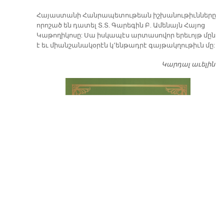
​Հայաստանի Հանրապետութեան իշխանութիւնները
որոշած են դատել Տ.Տ. Գարեգին Բ. Ամենայն Հայոց
Կաթողիկոսը: Սա իսկապէս արտասովոր երեւոյթ մըն
է եւ միանշանակօրէն կ՚ենթադրէ գայթակղութիւն մը:
Կարդալ աւելին
Դ