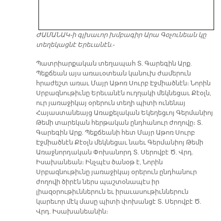
ԺԱՄԱՆԱԿ-ի գլխաւոր խմբագիր Արա Գօչունեան կը
տեղեկացնէ Երեւանէն.-
Պատրիարքական տեղապահ Տ. Գարեգին Արք.
Պեքճեան այս առաւօտեան կանուխ ժամերուն
հրաժեշտ առաւ Մայր Աթոռ Սուրբ Էջմիածնէն։ Նորին
Սրբազնութիւնը Երեւանէն ուղղակի մեկնեցաւ Քէօլն,
ուր յառաջիկայ օրերուն տեղի պիտի ունենայ
Հայաստանեայց Առաքելական Եկեղեցւոյ Գերմանիոյ
Թեմի տարեկան հերթական ընդհանուր ժողովը։ Տ.
Գարեգին Արք. Պեքճեանի հետ Մայր Աթոռ Սուրբ
Էջմիածնէն Քէօլն մեկնեցաւ նաեւ Գերմանիոյ Թեմի
Առաջնորդական Փոխանորդ Տ. Սերովբէ Ծ. Վրդ.
Իսախանեան։ Ինչպէս ծանօթ է, Նորին
Սրբազնութիւնը յառաջիկայ օրերուն ընդհանուր
ժողովի ծիրէն ներս պաշտօնապէս իր
լիազօրութիւններուն եւ իրաւասութիւններուն
կարեւոր մէկ մասը պիտի փոխանցէ Տ. Սերովբէ Ծ.
Վրդ. Իսախանեանին։