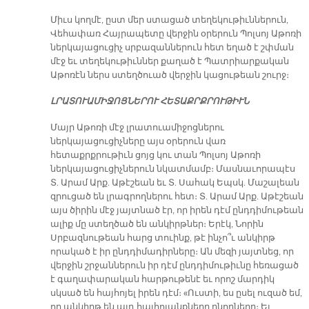
Միւս կողմէ, ըստ մեր ստացած տեղեկութիւններուն,
Վեհափառ Հայրապետը վերջին օրերուն Պոլսոյ Աթոռի
ներկայացուցիչ սրբազաններուն հետ եղած է շփման
մէջ եւ տեղեկութիւններ քաղած է Պատրիարքական
Աթոռէն ներս ստեղծուած վերջին կացութեան շուրջ։
ԼՐԱՏՈՒԱՄԻՋՈՑՆԵՐՈՒ ՀԵՏԱՔՐՔՐՈՒԹԻՒՆ
Մայր Աթոռի մէջ լրատուամիջոցներու
ներկայացուցիչները այս օրերուն վառ
հետաքրքրութիւն ցոյց կու տան Պոլսոյ Աթոռի
ներկայացուցիչներուն նկատմամբ։ Մասնաւորապէս
Տ. Արամ Արք. Աթէշեան եւ Տ. Սահակ Եպսկ. Մաշալեան
զրուցած են լրագրողներու հետ։ Տ. Արամ Արք. Աթէշեան
այս ծիրին մէջ յայտնած էր, որ իրեն դէմ ընդդիմութեան
ալիք մը ստեղծած են անկիրթներ։ Երէկ, Նորին
Սրբազնութեան հարց տուինք, թէ ինչո՞ւ անկիրթ
որակած է իր ընդդիմադիրները։ Ան մեզի յայտնեց, որ
վերջին շրջաններուն իր դէմ ընդդիմութիւնը հեռացած
է գաղափարական հարթութենէ եւ որոշ մարդիկ
սկսած են հայհոյել իրեն դէմ։ «Ուստի, ես ըսել ուզած եմ,
որ անկիրթ են այդ հայհոյանքները ընողները։ Եւ