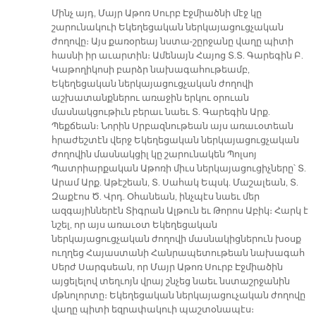
Մինչ այդ, Մայր Աթոռ Սուրբ Էջմիածնի մէջ կը
շարունակուի Եկեղեցական ներկայացուցչական
ժողովը։ Այս քառօրեայ նստա-շըրջանը վաղը պիտի
հասնի իր աւարտին։ Ամենայն Հայոց Տ.Տ. Գարեգին Բ.
Կաթողիկոսի բարձր նախագահութեամբ,
Եկեղեցական ներկայացուցչական ժողովի
աշխատանքներու առաջին երկու օրուան
մասնակցութիւն բերաւ նաեւ Տ. Գարեգին Արք.
Պեքճեան։ Նորին Սրբազնութեան այս առաւօտեան
հրաժեշտէն վերջ Եկեղեցական ներկայացուցչական
ժողովին մասնակցիլ կը շարունակեն Պոլսոյ
Պատրիարքական Աթոռի միւս ներկայացուցիչները՝ Տ.
Արամ Արք. Աթէշեան, Տ. Սահակ Եպսկ. Մաշալեան, Տ.
Զաքէոս Ծ. Վրդ. Օհանեան, ինչպէս նաեւ մեր
ազգայիններէն Տիգրան Ալթուն եւ Թորոս Աբիկ։ Հարկ է
նշել, որ այս առաւօտ Եկեղեցական
ներկայացուցչական ժողովի մասնակիցներուն խօսք
ուղղեց Հայաստանի Հանրապետութեան նախագահ
Սերժ Սարգսեան, որ Մայր Աթոռ Սուրբ Էջմիածին
այցելելով տեղւոյն վրայ շնչեց նաեւ նստաշրջանին
մթնոլորտը։ Եկեղեցական ներկայացուչական ժողովը
վաղը պիտի եզրափակուի պաշտօնապէս։