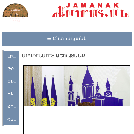
Շաբաթ
8,
Օգոստոս
2026
☰ Ընտրացանկ
ԱՐԴԻՒՆԱՒԷՏ ԱՇԽԱՏԱՆՔ
ԼՐԱՀՈՍ
ԹՐՔԱՀԱՅ ԿԵԱՆՔ
ԸՆԿԵՐԱՄՇԱԿՈՒԹԱՅԻՆ
ԵԿԵՂԵՑԱԿԱՆ
ՀՈԳԵՄՏԱՒՈՐ
ՀԱՐԹԱԿ