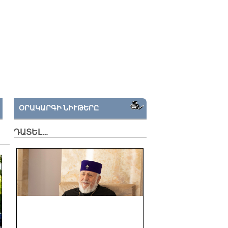
ՕՐԱԿԱՐԳԻ ՆԻՒԹԵՐԸ
ԴԱՏԵԼ…