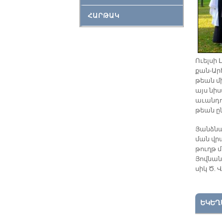
ՀԱՐԹԱԿ
Ո­ւել­սի
քան-Ա­րե
թեան մի
այս նիս­
ա­ւան­դո
թեան ըն
Յանձ­նա­
ման վրա
թուղթ մը
Յով­նան 
սիկ Ծ. 
ԵԿԵՂ