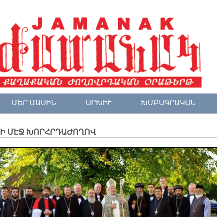
ՄԵՐ ՄԱՍԻՆ
ԱՐԽԻՒ
ԽՄԲԱԳՐԱԿԱՆ
ՍԻ ՄԷՋ ԽՈՐՀՐԴԱԺՈՂՈՎ