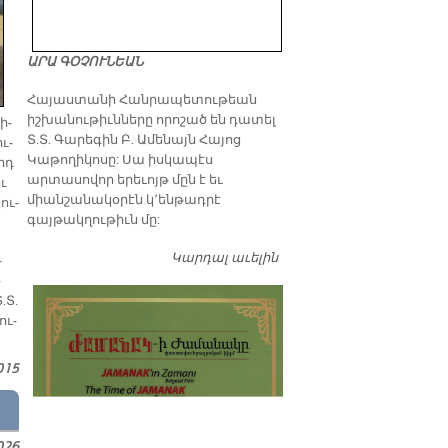
ԱՐԱ ԳՕՉՈՒՆԵԱՆ
​Հայաստանի Հանրապետութեան
իշխանութիւնները որոշած են դատել
ի­
Տ.Տ. Գարեգին Բ. Ամենայն Հայոց
ւ­
Կաթողիկոսը: Սա իսկապէս
որդ
արտասովոր երեւոյթ մըն է եւ
ու
միանշանակօրէն կ՚ենթադրէ
ու­
գայթակղութիւն մը:
Կարդալ աւելին
Դատել…
­
­
.Տ.
ու­
015
026