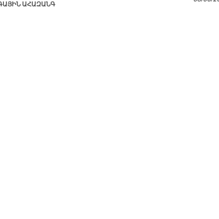
ԳԱՅԻՆ ԱՀԱԶԱՆԳ