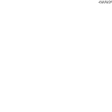
ՀԱՄԱԶ