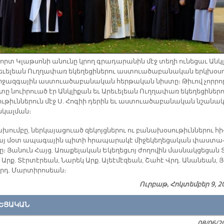
 Լորտ Կլաթ­սո­նի ա­նու­նը կրող գրա­դա­րա­նին մէջ տե­ղի ու­նե­ցաւ Անկ­լ
­ւե­լեան Ուղ­ղա­փառ ե­կե­ղե­ցի­նե­րու աս­տուա­ծա­բա­նա­կան երկ­խօ­սո
­ջազ­գա­յին աս­տուա­ծա­բա­նա­կան հեր­թա­կան նիս­տը։ Թի­ւով չոր­ր
տը նուի­րուած էր Անկ­լի­քան եւ Ա­րե­ւե­լեան Ուղ­ղա­փառ ե­կե­ղե­ցի­նե­ր
ւ­թիւն­նե­րուն մէջ Ս. Հո­գիի դե­րին եւ աս­տուա­ծա­բա­նա­կան նշա­նա­կ
­կալ­ման։
խում­բը, ներ­կա­յա­ցուած զե­կոյց­նե­րու ու բա­նա­խօ­սու­թիւն­նե­րու հի
յ մօտ ա­պա­գա­յին պի­տի հրա­պա­րա­կէ մի­ջե­կե­ղե­ցա­կան փաս­տա
։ Յա­նուն Հայց. Ա­ռա­քե­լա­կան Ե­կե­ղեց­ւոյ ժո­ղո­վին մաս­նակ­ցե­ցան Տ
Արք. Տէր­տէ­րեան, Նա­րեկ Արք. Ա­լեէ­մէ­զեան, Շա­հէ Վրդ. Ա­նա­նեան, Յ
Վրդ. Մար­տի­րո­սեան։
Ուրբաթ, Հոկտեմբեր 9, 2
ԵՑԱԿԱՆ
08/06/2