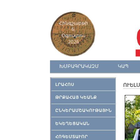
Հինգշաբթի
6,
Օգոստոս
2026
ԽՄԲԱԳՐԱԿԱԶՄ
ԿԱՊ
ԼՐԱՀՈՍ
ՈՒԵԼ
ԹՐՔԱՀԱՅ ԿԵԱՆՔ
ԸՆԿԵՐԱՄՇԱԿՈՒԹԱՅԻՆ
ԵԿԵՂԵՑԱԿԱՆ
ՀՈԳԵՄՏԱՒՈՐ