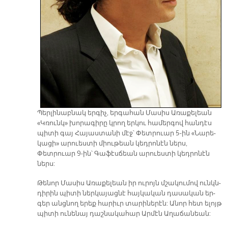
Պեր­լի­նաբ­նակ եր­գիչ, եր­գա­հան Մա­սիս Ա­ռա­քե­լեան
«Կռունկ» խո­րա­գի­րը կրող եր­կու հա­մեր­գով հան­դէս
պի­տի գայ Հա­յաս­տա­նի մէջ՝ Փետ­րուար 5-ին «Նա­րե­
կա­ցի» ա­րուես­տի միու­թեան կեդ­րո­նէն ներս,
Փետրուար 9-ին՝ Գա­ֆէս­ճեան ա­րուես­տի կեդ­րո­նէն
ներս:
Թե­նոր Մա­սիս Ա­ռա­քե­լեան իր ու­րոյն մշա­կու­մով ունկն­
դի­րին պի­տի ներ­կա­յաց­նէ հայ­կա­կան դա­սա­կան եր­
գեր անց­նող երեք հարիւր տա­րի­նե­րէն: Ա­նոր հետ ե­լոյթ
պի­տի ու­նե­նայ դաշ­նա­կա­հար Ար­մէն Ա­ղա­ճա­նեան: