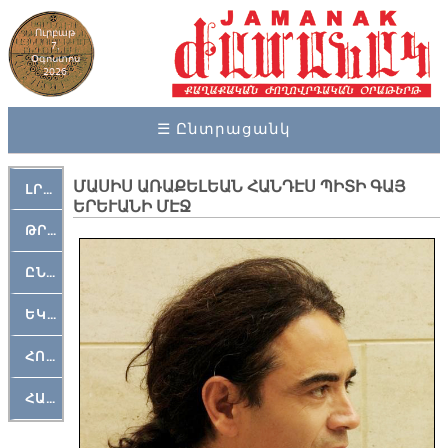
Ուրբաթ
7,
Օգոստոս
2026
☰ Ընտրացանկ
ՄԱՍԻՍ ԱՌԱՔԵԼԵԱՆ ՀԱՆԴԷՍ ՊԻՏԻ ԳԱՅ
ԼՐԱՀՈՍ
ԵՐԵՒԱՆԻ ՄԷՋ
ԹՐՔԱՀԱՅ ԿԵԱՆՔ
ԸՆԿԵՐԱՄՇԱԿՈՒԹԱՅԻՆ
ԵԿԵՂԵՑԱԿԱՆ
ՀՈԳԵՄՏԱՒՈՐ
ՀԱՐԹԱԿ