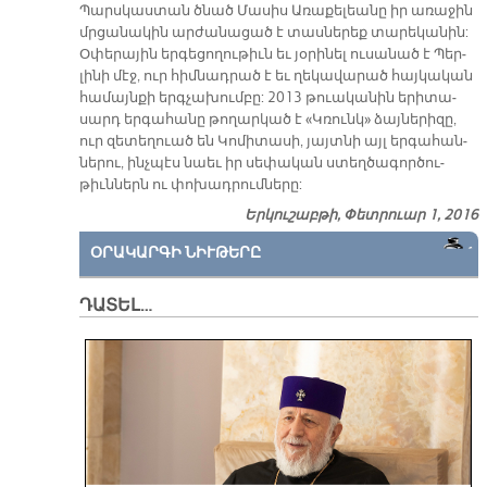
Պարս­կաս­տան ծնած Մա­սիս Ա­ռա­քելեա­նը իր ա­ռա­ջին
մրցա­նա­կին ար­ժա­նա­ցած է տասներեք տա­րե­կա­նին:
Օ­փե­րա­յին եր­գե­ցո­ղու­թիւն եւ յօ­րի­նել ու­սա­նած է Պեր­
լի­նի մէջ, ուր հիմ­նադ­րած է եւ ղե­կա­վա­րած հայ­կա­կան
հա­մայն­քի երգ­չա­խում­բը: 2013 թուա­կա­նին ե­րի­տա­
սարդ եր­գա­հա­նը թո­ղար­կած է «Կռունկ» ձայ­նե­րի­զը,
ուր զե­տե­ղուած են Կո­մի­տա­սի, յայտ­նի այլ եր­գա­հան­
նե­րու, ինչ­պէս նաեւ իր սե­փա­կան ստեղ­ծա­գոր­ծու­
թիւն­ներն ու փո­խադ­րում­նե­րը:
Երկուշաբթի, Փետրուար 1, 2016
ՕՐԱԿԱՐԳԻ ՆԻՒԹԵՐԸ
ԴԱՏԵԼ…