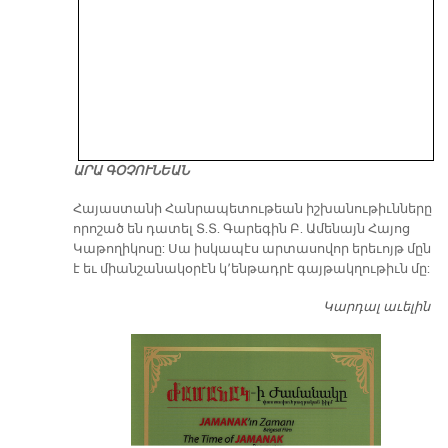
ԱՐԱ ԳՕՉՈՒՆԵԱՆ
​Հայաստանի Հանրապետութեան իշխանութիւնները
որոշած են դատել Տ.Տ. Գարեգին Բ. Ամենայն Հայոց
Կաթողիկոսը: Սա իսկապէս արտասովոր երեւոյթ մըն
է եւ միանշանակօրէն կ՚ենթադրէ գայթակղութիւն մը:
Կարդալ աւելին
Դ