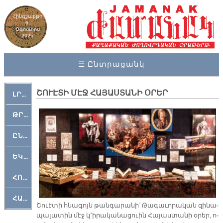
Հինգշաբթի
6,
Օգոստոս
2026
☰ Ընտրացանկ
ՇՈՒԷՏԻ ՄԷՋ ՀԱՅԱՍՏԱՆԻ ՕՐԵՐ
ԼՐԱՀՈՍ
ԹՐՔԱՀԱՅ ԿԵԱՆՔ
ԸՆԿԵՐԱՄՇԱԿՈՒԹԱՅԻՆ
ԵԿԵՂԵՑԱԿԱՆ
ՀՈԳԵՄՏԱՒՈՐ
ՀԱՐԹԱԿ
Շուէ­տի հնա­գոյն թան­գա­րա­նի՝ Թա­գա­ւո­րա­կան զի­նա­
պա­լա­տին մէջ կ՚ի­րա­կա­նա­ցուին Հա­յաս­տա­նի օ­րեր, ո­