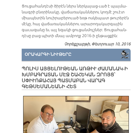
Ցու­ցա­հան­դէ­սի ծի­րէն ներս ներ­կա­յա­ց-ւած է պայ­մա­
նագ­րի բնօ­րի­նա­կը, վա­ճա­ռա­կան­նե­րու կող­մէ շուէտ
միա­պե­տին նուի­րա­բե­րուած եօթ ոս­կե­պատ թու­րե­րէն
մէ­կը, հայ վա­ճա­ռա­կան­նե­րու ա­րա­րո­ղա­կար­գա­յին
գա­ւա­զա­նը եւ այլ ե­զա­կի ցու­ցան­մոյշ­ներ: Ցու­ցա­հան­
դէ­սը բաց պի­տի մնայ ամ­բողջ 2016-ի ըն­թաց­քին:
Չորեքշաբթի, Փետրուար 10, 2016
ՕՐԱԿԱՐԳԻ ՆԻՒԹԵՐԸ
ՊՈԼԻՍ ԱՅՑԵԼՈՒԹԵԱՆ ԱՌԹԻՒ ԺԱՄԱՆԱԿ-Ի
ԽՄԲԱԳՐԱՏԱՆ ՄԷՋ ՇԱՀԵԿԱՆ ԶՐՈՅՑ՝
ՍՓԻՒՌՔԱՀԱՅ ՊԱՏՄԱԲԱՆ ՎԱՐԱԳ
ԳԵԹՍԵՄԱՆԵԱՆԻ ՀԵՏ