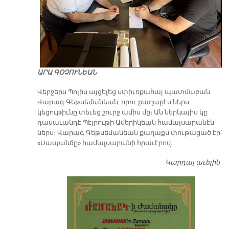
ԱՐԱ ԳՕՉՈՒՆԵԱՆ
Վերջերս Պոլիս այցելեց սփիւռքահայ պատմաբան
Վարագ Գեթսեմանեան, որու քաղաքէս ներս
կեցութիւնը տեւեց շուրջ ամիս մը։ Ան ներկայիս կը
դասաւանդէ Պէյրութի Ամերիկեան համալսարանէն
ներս։ Վարագ Գեթսեմանեան քաղաքս փութացած էր՝
«Սապանճը» համալսարանի հրաւէրով։
Կարդալ աւելին
Պո
այ
առ
ԺԱ
խ
մէ
զր