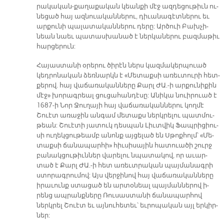
րա­կա­կան-քա­ղա­քա­կան կեան­քի մէջ ազ­դե­ցու­թիւն ու­
նե­ցած հայ ազ­նուա­կան­նե­րու, դի­ւա­նա­գէտ­նե­րու եւ
ար­քու­նի պա­լա­տա­կան­նե­րու դե­րը: Ար­ծուի Բախ­չի­
նեան նաեւ պա­տաս­խա­նած է ներ­կա­նե­րու բազ­մա­թիւ
հար­ցե­րուն:
Հա­յաս­տա­նի օ­րե­րու ծի­րէն ներս կազ­մա­կեր­պուած
կեդ­րո­նա­կան ձեռ­նարկն է «Մե­տաք­սի ա­ռեւ­տու­րի հետ­
քե­րով. հայ վա­ճա­ռա­կան­նե­րը Քարլ ԺԱ.-ի ար­քու­նի­քին
մէջ» խո­րագ­րեալ ցու­ցա­հան­դէ­սը: Ա­նի­կա նուի­րուած է
1687-ի Նոր Ջու­ղա­յի հայ վա­ճա­ռա­կան­նե­րու կող­մէ
Շուէտ ա­ռա­ջին ան­գամ մե­տաքս ներկ­րե­լու պատ­մու­
թեան: Շուէ­տի յա­տուկ դես­պան Լիւտ­վիկ Ֆապ­րի­ցիու­
սի ու­ղեկ­ցու­թեամբ ա­նոնք այ­ցե­լած են Սթոք­հոլմ՝ «Մե­
տաք­սի ճա­նա­պար­հի» հիւ­սի­սա­յին հա­տուա­ծի շուրջ
բա­նակ­ցու­թիւն­ներ վա­րե­լու նպա­տա­կով, որ ա­ւար­
տած է Քարլ ԺԱ.-ի հետ ա­ռեւտ­րա­կան պայ­մա­նագ­րի
ստո­րագ­րու­մով: Այս վեր­ջի­նով հայ վա­ճա­ռա­կան­նե­րը
ի­րա­ւունք ստա­ցած են ար­տօ­նեալ պայ­ման­նե­րով ի­
րենց ապ­րանք­նե­րը Ռու­սաս­տա­նի ճա­նա­պար­հով
ներկ­րել Շուէտ եւ այ­նու­հե­տեւ՝ եւ­րո­պա­կան այլ եր­կիր­
ներ: