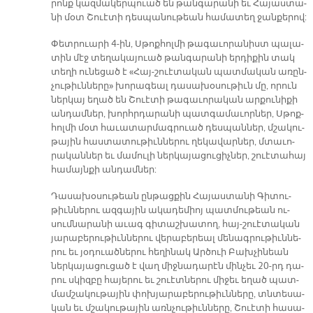
րոնք կազ­մա­կեր­պուած են թան­գա­րա­նի եւ Հա­յաս­տա­
նի մօտ Շուէ­տի դես­պա­նու­թեան հա­մա­տեղ ջան­քե­րով:
Փետ­րուա­րի 4-ին, Սթոք­հոլ­մի թա­գա­ւո­րա­նիստ պա­լա­
տին մէջ տե­ղա­կա­յուած թան­գա­րա­նի եր­դի­քին տակ
տե­ղի ու­նե­ցած է «Հայ-շուէ­տա­կան պատ­մա­կան ա­ռըն­
չու­թիւն­նե­րը» խո­րա­գեալ դա­սա­խօ­սու­թիւն մը, ո­րուն
ներ­կայ ե­ղած են Շուէ­տի թա­գա­ւո­րա­կան ար­քու­նի­քի
ան­դամ­ներ, խորհր­դա­րա­նի պատ­գա­մա­ւոր­ներ, Սթոք­
հոլ­մի մօտ հա­ւա­տար­մագ­րուած դես­պան­ներ, մշա­կու­
թա­յին հաս­տա­տու­թիւն­նե­րու ղե­կա­վար­ներ, մտա­ւո­
րա­կան­ներ եւ մա­մու­լի ներ­կա­յա­ցու­ցիչ­ներ, շուէտահայ
հա­մայն­քի ան­դամ­ներ:
Դա­սա­խօ­սու­թեան ըն­թաց­քին Հա­յաս­տա­նի Գի­տու­
թիւն­նե­րու ազ­գա­յին ա­կա­դե­միոյ պատ­մու­թեան ու­
սում­նա­րա­նի ա­ւագ գի­տաշ­խա­տող, հայ-շուէ­տա­կան
յա­րա­բե­րու­թիւն­նե­րու վե­րա­բե­րեալ մե­նագ­րու­թիւն­նե­
րու եւ յօ­դուած­նե­րու հե­ղի­նակ Ար­ծուի Բախ­չի­նեան
ներ­կա­յա­ցու­ցած է վաղ միջ­նա­դա­րէն մին­չեւ 20-րդ դա­
րու սկիզ­բը հա­յե­րու եւ շուէտ­նե­րու մի­ջեւ ե­ղած պատ­
մամ­շա­կու­թա­յին փոխ­յա­րա­բե­րու­թիւն­նե­րը, տնտե­սա­
կան եւ մշա­կու­թա­յին առն­չու­թիւն­նե­րը, Շուէ­տի հա­սա­