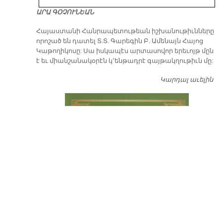
ԱՐԱ ԳՕՉՈՒՆԵԱՆ
​Հայաստանի Հանրապետութեան իշխանութիւնները
որոշած են դատել Տ.Տ. Գարեգին Բ. Ամենայն Հայոց
Կաթողիկոսը: Սա իսկապէս արտասովոր երեւոյթ մըն
է եւ միանշանակօրէն կ՚ենթադրէ գայթակղութիւն մը:
Կարդալ աւելին
Դ