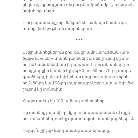
ըն­կեր մը կրնայ շատ դիւ­րու­թեամբ «ճամ­բէ շե­ղել» ա­մե­
նա­խե­լօք ան­ձը:
Կ’ու­րա­խա­նանք, որ մեծ­ցած են, սա­կայն ե­րա­նի կու
տանք ման­կու­թեան տա­րի­նե­րուն:
* * *
Ա­ւե­լի տա­րեց­նե­րուն քով, բա­ցի ա­մուս­նու­թեան «ար­
ծաթ» եւ «ոս­կի» տա­րե­դարձ­նե­րէն, մեծ շու­քով կը տօ­
նուին նաեւ ծննդեան իւ­րա­յա­տուկ թուա­կան­նե­րը, ո­
րոնց շար­քին կա­րե­լի է յի­շել 50-րդ, 60-րդ, 70-րդ տա­րե­
դարձ­նե­րը, իսկ ա­ւե­լի եր­կար ապ­րող բախ­տա­ւոր­նե­
րուն 80-րդ կամ 90-րդ տա­րե­դարձ­նե­րը շատ ա­ւե­լի մեծ
շու­քով կը տօ­նուին:
Հա­զուա­դէպ են 100-ա­մեակ տօ­նող­նե­րը:
Կը տօ­նենք յայտ­նի դէմ­քե­րու եւ պատ­մա­կան դէպ­քե­
րու ա­մեակ­ներ, ո­րոնք պատ­մա­կան տա­րե­դարձ­ներ են:
Ինչ­պէ՞ս չյի­շել Վար­դա­նանց պա­տե­րազ­մը: