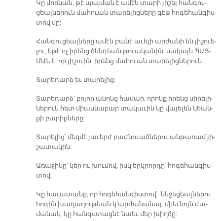
Կը մոռ­նան, թէ պայ­ման է ա­մէն տա­րի յի­շել հան­գու­
ցեալ­նե­րուն մա­հուան տա­րե­լից­նե­րը գէթ հո­գե­հան­գիս­
տով մը:
Հան­գու­ցեալ­նե­րը ա­մէն բա­նէ ա­ւե­լի ար­ժա­նի են յի­շուե­
լու, ե­թէ ոչ ի­րենց ծննդեան թուա­կա­նին, սա­կայն ՊԱՅ­
ՄԱՆ է, որ յի­շուին ի­րենց մա­հուան տա­րե­լից­նե­րուն:
Տա­րե­դարձ եւ տա­րե­լից:
Տա­րե­դարձ՝ բո­լոր ա­նոնց հա­մար, ո­րոնք ի­րենց սի­րե­լի­
նե­րուն հետ միաս­նա­բար տա­կա­ւին կը վա­յե­լեն կեան­
քի բա­րիք­նե­րը:
Տա­րե­լից՝ մեզ­մէ յա­ւերժ բաժ­նուած­նե­րու ան­թա­ռամ յի­
շա­տա­կին:
Ա­ռա­ջի­նը՝ կեր ու խու­մով, իսկ երկ­րոր­դը՝ հո­գե­հան­գիս­
տով:
Կը հա­ւա­տանք, որ հո­գե­հան­գիս­տով՝ ննջե­ցեալ­նե­րու
հո­գին խա­ղա­ղու­թեան կ’ար­ժա­նա­նայ, միեւ­նոյն ժա­
մա­նակ կը հանգս­տաց­նէ նաեւ մեր խիղ­ճը: