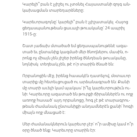
Կա­րե­լի՞ բան է չյի­շել ու չտօ­նել Հա­յաս­տա­նի զոյգ ան­
կա­խաց­ման տա­րե­դարձ­նե­րը:
Կա­րե­ւո­րա­գոյ­նը՝ կա­րե­լի՞ բան է չյի­շա­տա­կել Հա­յոց
ցե­ղաս­պա­նու­թեան ցա­ւա­լի թուա­կա­նը՝ 24 ապ­րիլ
1915-ը:
Շատ յա­ճախ մտա­ծած եմ ցե­ղաս­պա­նու­թե­նէ ա­զա­
տած եւ ըն­տա­նիք կազ­մած մեր ծնող­նե­րու մա­սին, ո­
րոնք ոչ միայն չեն յի­շեր ի­րենց ծննդեան թուա­կա­նը,
նոյ­նիսկ տե­ղեակ չեն, թէ ո՛ր տա­րին ծնած են:
Որ­բա­նո­ցին մէջ, ի­րենց հա­սա­կէն դա­տե­լով, մօ­տա­ւոր
տա­րիք մը հե­տեւ­ցու­ցած ու ար­ձա­նագ­րած են: Քա­նի
մը տա­րի ա­ւե­լի կամ պա­կաս՝ ի՞նչ կա­րե­ւո­րու­թիւն ու­
նի: Կա­րե­ւո­րը ա­զա­տած են թուր­քի ճի­րան­նե­րէն ու ողջ
ա­ռողջ հա­սած՝ այդ որ­բա­նո­ցը, հոգ չէ թէ տա­րագ­րու­
թեան ժա­մա­նակ ըն­տա­նի­քի ան­դամ­նե­րէն քա­նի՛ հո­գի
միայն ողջ մնա­ցած է:
Մեր ժա­մա­նակ­նե­րուն կա­րե­ւոր չէր՝ ո՞ր ա­մի­սը կամ ո՞ր
օ­րը ծնած ենք: Կա­րե­ւո­րը տա­րին էր: