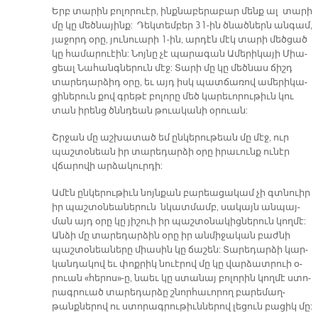
Երբ տա­րին բո­լո­րուէր, ինք­նա­բե­րա­բար մենք ալ տա­րի
մը կը մեծ­նա­յինք: Դեկ­տեմ­բեր 31-ին ծնած­ներն ան­գամ,
յա­ջորդ օ­րը, յու­նուա­րի 1-ին, ար­դէն մէկ տա­րի մեծ­ցած
կը հա­մա­րուէին: Նոյ­նը չէ պա­րա­գան Ա­մե­րի­կա­յի Միա­
ցեալ Նա­հանգ­նե­րուն մէջ: Տա­րի մը կը մեծ­նաս ճիշդ
տա­րե­դար­ձիդ օ­րը, եւ այդ իսկ պատ­ճա­ռով ա­մե­րի­կա­
ցի­նե­րուն քով գրե­թէ բո­լո­րը մեծ կա­րե­ւո­րու­թիւն կու
տան ի­րենց ծննդեան թուա­կա­նի օ­րուան:
Շրջան մը աշ­խա­տած եմ ըն­կե­րու­թեան մը մէջ, ուր
պաշ­տօ­նեան իր տա­րե­դար­ձի օ­րը ի­րա­ւունք ու­նէր
վճա­րո­վի ար­ձա­կուր­դի:
Ա­մէն ըն­կե­րու­թիւն նոյն­քան բա­րեա­ցա­կամ չի գտնուիր
իր պաշ­տօ­նեա­նե­րուն նկատ­մամբ, սա­կայն ան­պայ­
ման այդ օ­րը կը յի­շուի իր պաշ­տօ­նա­կից­նե­րուն կող­մէ:
Ան­ձի մը տա­րե­դար­ձին օ­րը իր ան­մի­ջա­կան բաժ­նի
պաշ­տօ­նեա­նե­րը միա­սին կը ճա­շեն: Տա­րե­դար­ձի կար­
կան­դա­կով եւ փոք­րիկ նուէ­րով մը կը վար­ձատ­րուի օ­
րուան «հե­րոս»-ը, նաեւ կը ստա­նայ բո­լո­րին կող­մէ ստո­
րագ­րուած տա­րե­դար­ձը շնոր­հա­ւո­րող բա­րե­մաղ­
թանք­նե­րով ու ստո­րագ­րու­թիւն­նե­րով լե­ցուն բա­ցիկ մը: