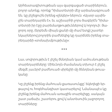
Ար­հես­տա­գի­տու­թեան այս զար­գա­ցած տա­րի­նե­րուն,
բո­լոր ա­նոնք, ո­րոնք Դի­մա­տետ­րի մէջ ար­ձա­նագ­րուած
են, կը յի­շե­ցուին ի­րենց «ըն­կեր»-նե­րուն: «Այ­սօր այ­սին­
չին տա­րե­դարձն է», եւ աշ­խար­հի չորս ծա­գե­րէն Դի­մա­
տետ­րի իր է­ջը բա­րե­մաղ­թու­թիւն­նե­րով կ՛ո­ղո­ղուի: Յա­
ջորդ օ­րը, (եր­բեմն միայն քա­նի մը ժամ ետք) շա­տեր
նկար­նե­րով բո­լո­րին բաժ­նե­կից կը դարձ­նեն ի­րենց տա­
րե­դար­ձի «տօ­նախմ­բու­թիւ­նը»:
* * *
Լաւ սո­վո­րու­թիւն է յի­շել ծննդեան կամ ա­մուս­նու­թեան
տա­րե­դարձ­նե­րը: Միեւ­նոյն ժա­մա­նակ տխուր է յի­շել
մեզ­մէ յա­ւերժ բաժ­նուած սի­րե­լիի մը ծննդեան թուա­
կա­նը:
Կը յի­շենք ի­րենց մա­հուան քա­ռա­սուն­քը՝ ե­կե­ղե­ցի եր­
թա­լով ու հո­գե­հան­գիստ կա­տա­րե­լով: Նմա­նա­պէս կը
յի­շենք ի­րենց մա­հուան ա­ռա­ջին տա­րե­լի­ցը, սա­կայն
շատ յա­ճախ, շա­տե­րու քով կ’ան­տե­սուին յա­ջոր­դող
տա­րի­նե­րը: