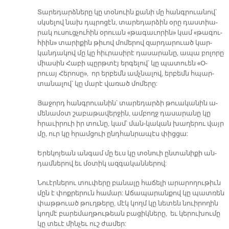
Տա­րե­դարձ­նե­րը կը տօ­նուին քա­նի մը հանգ­րուա­նով՝
սկսե­լով նախ դպրո­ցէն, տա­րե­դար­ձին օ­րը դաս­տիա­
րակ ու­սուց­չու­հին օ­րուան «թա­գա­ւո­րին» կամ «թա­գու­
հիին» տա­րի­քին թի­ւով մո­մե­րով զար­դարուած կար­
կան­դա­կով մը կը հիւ­րա­սի­րէ դա­սա­րա­նը, ա­պա բո­լո­րը
միա­սին Հա­բի պըրթ­տէյ եր­գե­լով՝ կը պա­տուեն «Օ­
րուայ Հե­րո­սը», որ եր­բեմն ամչ­նա­լով, եր­բեմն հպար­
տա­նա­լով՝ կը մա­րէ վա­ռած մո­մե­րը:
Յա­ջորդ հանգ­րուա­նին՝ տա­րե­դար­ձի թուա­կա­նին ա­
մե­նա­մօտ շա­բա­թա­վեր­ջին, ամ­բողջ դա­սա­րա­նը կը
հրա­ւի­րուի իր տու­նը, կամ՝ ման­-կա­կան խա­ղե­րու վայր
մը, ուր կը հրամ­ցուի ընդ­հան­րա­պէս փից­ցա:
Ե­րե­կո­յեան ան­գամ մը եւս կը տօնուի ըն­տա­նի­քի ան­
դամ­նե­րով եւ մօ­տիկ ազ­գա­կան­նե­րով:
Նուէր­նե­րու տու­փե­րը բա­նա­լը հա­ճե­լի ա­րա­րո­ղու­թիւն
մըն է փոք­րե­րուն հա­մար: Ա­ճա­պա­րան­քով կը պատ­ռեն
փաթ­թուած թուղ­թե­րը, մէկ կողմ կը նե­տեն նուի­րո­ղին
կող­մէ բա­րե­մաղ­թու­թեան բա­ցիկ­նե­րը, եւ կե­րու­խու­մը
կը տե­ւէ մին­չեւ ուշ ժա­մեր: