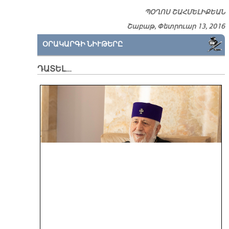
ՊՕՂՈՍ ՇԱՀՄԵԼԻՔԵԱՆ
Շաբաթ, Փետրուար 13, 2016
ՕՐԱԿԱՐԳԻ ՆԻՒԹԵՐԸ
ԴԱՏԵԼ…