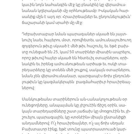
կա­ւին նոյն նա­հան­գին մէջ կը բնա­կին) կը վե­րա­մուս­
նա­նան կղե­րա­կա­նի մը օրհ­նու­թեամբ: Իս­կա­կան հար­
սա­նիք մըն է այդ օր: Հրա­ւի­րեալ­ներ եւ ըն­դու­նե­լու­թիւն՝
ճա­շա­րա­նի կամ սրա­հի մը մէջ:
Դժբախ­տա­բար նման պա­րա­գա­ներ սկսած են յայտ­
նուիլ նաեւ հա­յե­րու մօտ, ո­րով­հե­տեւ ա­մուս­նա­լու­ծուող
զոյ­գե­րուն թի­ւը սկսած է մեծ թիւ հա­շուել, եւ ե­թէ բախ­
տը ու­նե­ցած են 25, կամ 50 տա­րի­ներ միա­սին ապ­րե­լու,
ո­րոշ թի­ւով հա­յեր սկսած են հե­տե­ւիլ օ­տար­նե­րու օ­րի­
նա­կին եւ ի­րենց ա­մուս­նու­թեան ար­ծաթ եւ ոս­կի տա­
րե­դար­ձե­րը կը տօ­նեն մեծ շու­քով, սա­կայն օ­տար­նե­րու
նման չեն վե­րա­մուս­նա­նար, պար­զա­պէս ճոխ ըն­դու­նե­
լու­թիւն կը կազ­մա­կեր­պեն բազ­մա­հա­րիւր հրա­ւի­րեալ­
նե­րով:
Ման­կու­թեանս տա­րի­նե­րուն ա­ն-ւա­նա­կո­չու­թեան օր
ու­նե­ցող­նե­րը, ան­պայ­ման կը յի­շուէին ճիշդ օ­րին, սա­
կայն տա­րե­դարձ­նե­րը շատ յա­ճախ կը մոռ­ցուէին եւ յի­
շուե­լու պա­րա­գա­յին, կը «տօ­նէին» միայն ըն­տա­նի­քի
ան­դամ­նե­րով: Ո՛չ հրա­ւի­րեալ­ներ, ո՛չ ալ ճոխ սե­ղան:
Բախ­տա­ւոր էինք, ե­թէ տու­նը պատ­րաս­տուած կար­