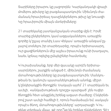
Տա­րի­նե­րը ի­րա­րու կը յա­ջոր­դեն: Կար­կան­դա­կի վրա­յի
մո­մե­րու թի­ւե­րը կը բազ­մա­պատ­կուին: Միեւ­նոյն ժա­
մա­նակ հրա­ւի­րեալ դա­սըն­կեր­նե­րու թի­ւը կը նուա­զի:
Կը հրա­ւի­րուին միայն մտե­րիմ­նե­րը:
21 տա­րե­կա­նը յատ­կան­շա­կան տա­րիք մըն է: Իր­մէ
տա­րեց ըն­կեր­նե­րու կամ ազ­գա­կան­նե­րու ա­ռա­ջին
գոր­ծը կ՚ըլ­լայ տա­նիլ Լաս Վե­կաս՝ ա­ռա­ջին ան­գամ ըլ­
լա­լով տօ­նե­լու իր տա­րե­դար­ձը, որ­պէս ե­րի­տա­սարդ,
ուր քա­զի­նո­նե­րուն մէջ այ­լեւս ի­րա­ւունք ու­նի խա­ղա­լու,
նաեւ կրնայ ո­գե­լից ըմ­պե­լի­ներ համ­տե­սել:
Կ’ու­րա­խա­նանք, երբ մեր զա­ւա­կը ար­դէն ե­րի­տա­
սարդ­նե­րու շար­քին ան­ցած է, միեւ­նոյն ժա­մա­նակ
մտա­հո­գու­թիւն­նե­րը կը բազ­մա­պատ­կուին: Ման­կու­
թեան եւ կա­նուխ պա­տա­նե­կու­թեան ա­նոնք, միշտ
կ’ըն­կե­րակ­ցին ծնող­քին: Սա­կայն այժմ՝ 21 տա­րե­կան եւ
ա­ւե­լի, «ան­կա­խու­թեան դրօ­շը» պար­զած՝ չեն ու­զեր
ծնող­քին հետ ան­ցը­նել ի­րենց ա­զատ ժա­մե­րը: Ըն­կեր­նե­
րով շատ ա­ւե­լի հա­ճե­լի է, ո­րուն հա­մա­ձայն եմ, սա­կայն
որ­պէս ծնող, մտա­հո­գու­թիւն­նե­րը՝ ար­դա­րա­ցի: Կ’ու­
զենք տե­ղեակ մնալ, թէ ո­րո՞նք են ի­րենց ըն­կեր­նե­րը: Գէշ