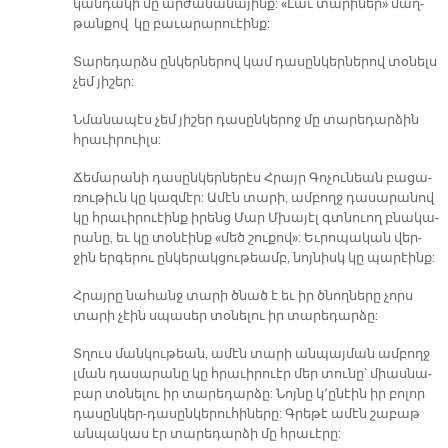
կան­դա­կի մը ար­ժա­նա­նա­յինք: «Լաւ տա­րի­ներ» մաղ­
թան­քով կը բա­ւա­րա­րուէինք:
Տա­րե­դարձս ըն­կեր­նե­րով կամ դա­սըն­կեր­նե­րով տօ­նելս
չեմ յի­շեր:
Նմա­նա­պէս չեմ յի­շեր դա­սըն­կե­րոջ մը տա­րե­դար­ձին
հրա­ւի­րուիլս:
Ճե­մա­րա­նի դա­սըն­կեր­նե­րէս Հրայր Գո­չու­նեան բա­ցա­
ռու­թիւն կը կազ­մէր: Ա­մէն տա­րի, ամ­բողջ դա­սա­րա­նով
կը հրա­ւի­րուէինք ի­րենց Մար Մխա­յէլ գտնուող բնա­կա­
րա­նը, եւ կը տօ­նէինք «մեծ շու­քով»: Եւ­րո­պա­կան վեր­
ջին եր­գե­րու ըն­կե­րակ­ցու­թեամբ, նոյ­նիսկ կը պա­րէինք:
Հրայ­րը նա­հանջ տա­րի ծնած է եւ իր ծնող­նե­րը չորս
տա­րի չէին սպա­սեր տօ­նե­լու իր տա­րե­դար­ձը:
Տղուս ման­կու­թեան, ա­մէն տա­րի ան­պայ­ման ամ­բողջ
լման դա­սա­րա­նը կը հրա­ւի­րուէր մեր տու­նը՝ միաս­նա­
բար տօ­նե­լու իր տա­րե­դար­ձը: Նոյ­նը կ՚ը­նէին իր բո­լոր
դա­սըն­կեր-դա­սըն­կե­րու­հի­նե­րը: Գրե­թէ ա­մէն շա­բաթ
ան­պա­կաս էր տա­րե­դար­ձի մը հրա­ւէ­րը: