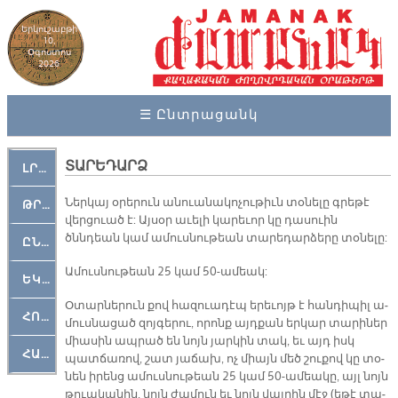
Երկուշաբթի
10,
Օգոստոս
2026
☰ Ընտրացանկ
ՏԱՐԵԴԱՐՁ
ԼՐԱՀՈՍ
Ներ­կայ օ­րե­րուն ա­նուա­նա­կո­չու­թիւն տօ­նե­լը գրե­թէ
ԹՐՔԱՀԱՅ ԿԵԱՆՔ
վեր­ցուած է: Այ­սօր ա­ւե­լի կա­րե­ւոր կը դա­սուին
ծննդեան կամ ա­մուս­նու­թեան տա­րե­դար­ձե­րը տօ­նե­լը:
ԸՆԿԵՐԱՄՇԱԿՈՒԹԱՅԻՆ
Ա­մուս­նու­թեան 25 կամ 50-ա­մեակ:
ԵԿԵՂԵՑԱԿԱՆ
Օ­տար­նե­րուն քով հա­զուա­դէպ ե­րե­ւոյթ է հան­դի­պիլ ա­
ՀՈԳԵՄՏԱՒՈՐ
մուս­նա­ցած զոյ­գե­րու, ո­րոնք այդ­քան եր­կար տա­րի­ներ
միա­սին ապ­րած են նոյն յար­կին տակ, եւ այդ իսկ
ՀԱՐԹԱԿ
պատ­ճա­ռով, շատ յա­ճախ, ոչ միայն մեծ շու­քով կը տօ­
նեն ի­րենց ա­մուս­նու­թեան 25 կամ 50-ա­մեա­կը, այլ նոյն
թուա­կա­նին, նոյն ժա­մուն եւ նոյն վայ­րին մէջ (ե­թէ տա­