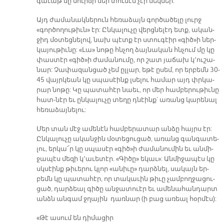
գա­ւաթ մը սուր­ճի մեր տու­նէն չէր մեկ­ներ:
Այդ ժա­մա­նակ­նե­րուն հե­ռա­ձայն գոր­ծա­ծե­լը լուրջ
«գոր­ծո­ղու­թիւն» էր: Ըն­կա­լու­չը վերց­նե­լէդ ետք, ա­կան­
ջիդ մօ­տեց­նե­լով, նախ պէտք էր ստու­գէիր «գիծ»ի ներ­
կա­յու­թիւ­նը: «Լա» նո­թը հնչող ձայ­նա­կան հնչում մը կը
փաս­տէր «գիծ»ի ժա­մա­նու­մը, որ շատ յա­ճախ կ՚ու­շա­
նար: Չա­փա­զան­ցած չեմ ըլ­լար, ե­թէ ը­սեմ, որ եր­բեմն 30-
45 վայր­կեան կը սպա­սէինք լսե­լու հա­մար այդ փրկա­
րար նո­թը: Կը պա­տա­հէր նաեւ, որ մեր համ­բե­րու­թիւ­նը
հատ-­նէր եւ ըն­կա­լու­չը տե­ղը դնէինք՝ ա­ռանց կա­րե­նալ
հե­ռա­ձայ­նե­լու:
Մեր տան մէջ ա­մե­նէն համ­բե­րա­տար ան­ձը հայրս էր:
Ըն­կա­լու­չը ա­կան­ջին մօ­տե­ցու­ցած, ա­ռանց գան­գա­տե­
լու, եր­կա՜ր կը սպա­սէր «գիծ»ի ժա­մա­նու­մին եւ ան­մի­
ջա­պէս մե­զի կ՚ա­ւե­տէր. «Գի­ծը» ե­կաւ»: Ան­մի­ջա­պէս կը
սկսէինք թի­ւե­րու կլոր «ա­նի­ւը» դարձ­նել, սա­կայն եր­
բեմն կը պա­տա­հէր, որ տա­կա­ւին թի­ւը չամ­բող­ջա­ցու­
ցած, դար­ձեալ գի­ծը ան­ջա­տուէր եւ ա­մե­նա­հան­դարտ
անձն ան­գամ ջղա­յին դառ­նար (ի բաց ա­ռեալ հօր­մէս):
«Թէ ա­սում են դի­մա­ցիր­