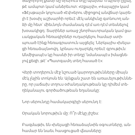
Յա­ջոր­դող քա­նի մը օ­րե­րուն օ­դը պայ­ծա՞ռ պի­տի ըլ­լայ,
թէ ամ­պոտ կամ անձ­րե­ւոտ: «Սքայփ», «Վայ­պըր» կամ
«Ֆէյս­թայմ» կո­չուած «Էփ»ե­րու մի­ջո­ցով անվ­ճար կա­րե­
լի է խօ­սիլ աշ­խար­հի ո­րե­ւէ մէկ ան­կիւ­նը գտնուող ան­
ձի մը հետ՝ միեւ­նոյն ժա­մա­նակ դէմ առ դէմ տես­նե­լով
խօ­սա­կիցդ: Տա­րի­ներ ա­ռաջ շնոր­հա­ւո­րա­կան կամ ցա­
ւակ­ցա­կան հե­ռա­գիր­ներ ու­ղար­կե­լու հա­մար ստի­
պուած էինք հե­ռագ­րա­տուն այ­ցե­լել: Ներ­կա­յիս «խե­լա­
ցի հե­ռա­ձայն»ովդ, կրնաս ու­ղար­կել ո­րե­ւէ գրու­թիւն:
Ան­մի­ջա­պէս կը հաս­նի իր տե­ղը՝ նմա­նա­պէս ի­մաց­նե­
լով քե­զի, թէ՝ «Պատ­գամդ տեղ հա­սած է»:
Վե­րի տո­ղե­րուն մէջ նշուած կա­րո­ղու­թիւն­նե­րը միայն
մէկ չնչին տո­կոսն են: Այն­քան շատ են ա­ռա­ւե­լու­թիւն­նե­
րը, որ յա­ճախ տղուս օ­ժան­դա­կու­թեան կը դի­մեմ տե­
ղե­կա­նա­լու գոր­ծա­ծու­թեան ե­ղա­նա­կը:
Նոր սե­րուն­դը հա­մա­կար­գի­չի սե­րունդ է:
Օ­րա­կան նո­րու­թիւն մը: Ո՞ր մէ­կը յի­շես:
Բազ­մա­թիւ են «խե­լա­ցի հե­ռա­ձայն»ին օ­գուտ­նե­րը, ան­
հա­մար են նաեւ հաս­ցու­ցած վնաս­նե­րը: