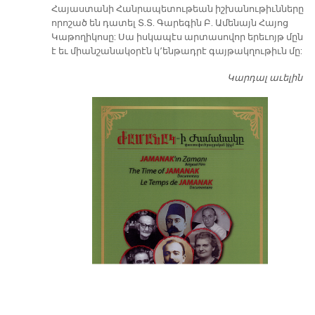
​Հայաստանի Հանրապետութեան իշխանութիւնները
որոշած են դատել Տ.Տ. Գարեգին Բ. Ամենայն Հայոց
Կաթողիկոսը: Սա իսկապէս արտասովոր երեւոյթ մըն
է եւ միանշանակօրէն կ՚ենթադրէ գայթակղութիւն մը:
Կարդալ աւելին
Դ