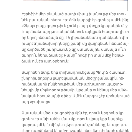
Էշ­րե­ֆիէ մեր բնա­կած թա­ղի միակ խա­նու­թը մեր տու­
նէն բա­ւա­կան հե­ռու էր: Հոն կա­րե­լի էր գտնել ա­մէն ինչ:
«Չկայ» բա­յը գո­յու­թիւն չու­նէր այդ փոքր կրպա­կին մէջ:
Կար նաեւ այդ թուա­կան­նե­րուն այն­քան հա­զուա­գիւտ
իր ե­ղող հե­ռա­ձայն մը: 15 լի­բա­նա­նեան դա­հե­կա­նի փո­
խա­րէն՝ յա­ճա­խորդ­նե­րը քա­նի մը վայր­կեան հե­ռա­ձայ­
նը գոր­ծա­ծե­լու ի­րա­ւունք կը ստա­նա­յին, սա­կայն ո՞ւր
եւ ո­րո՞ւ հե­ռա­ձայ­նել: Քա­նի՞ հո­գի իր տան մէջ հե­ռա­
ձայն ու­նէր այդ օ­րե­րուն:
Տա­րի­ներ ետք, երբ փո­խադ­րուե­ցանք Պուրճ Հա­մուտ,
շնոր­հիւ եղ­բօրս բա­րե­կա­մա­կան մեծ շրջա­նա­կին, հե­
ռա­ձայ­նա­յին ըն­կե­րու­թեան մէջ աշ­խա­տող պաշ­տօ­
նեա­յի մը միջ­նոր­դու­թեամբ, կրցանք ու­նե­նալ մեր անձ­
նա­կան հե­ռա­ձայ­նի գի­ծը: Ա­մէն մար­դու չէր վի­ճա­կուած
այդ «բախ­տը»:
Բա­ւա­կան մեծ, սեւ գոր­ծիք մըն էր, ո­րուն կեդ­րո­նը կը
գտնուէր ա­նի­ւա­ձեւ մաս մը, ո­րուն վրայ կըր-նա­յինք
կար­դալ մէ­կէն մին­չեւ զե­րօ թուան­շան­նե­րը, եւ այդ թի­
ւե­րը դարձ­նե­լով կ՚ամ­բող­ջաց­նէինք մեր դի­մա­ցի ան­ձին