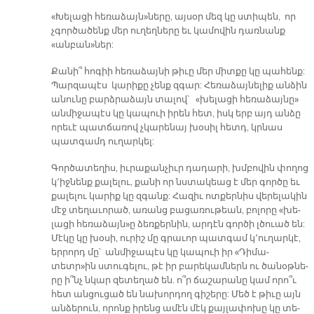
«Խե­լա­ցի հե­ռա­ձայն»նե­րը, այ­սօր մեզ կը ստի­պեն, որ
չգոր­ծա­ծենք մեր ու­ղեղ­նե­րը եւ կա­մո­վին դառ­նանք
«ան­բան»ներ:
Քա­նի՞ հո­գիի հե­ռա­ձայ­նի թի­ւը մեր միտ­քը կը պա­հենք:
Պար­զա­պէս կա­րի­քը չենք զգար: Հե­ռա­ձայ­նե­լիք ան­ձին
ա­նու­նը բարձ­րա­ձայն տա­լով՝ «խե­լա­ցի հե­ռա­ձայ­նը»
ան­մի­ջա­պէս կը կա­պուի ի­րեն հետ, իսկ երբ այդ ան­ձը
ո­րե­ւէ պատ­ճա­ռով չկա­րե­նայ խօ­սիլ հետդ, կրնաս
պատ­գամդ ու­ղար­կել:
Գոր­ծա­տե­ղիս, իւ­րա­քան­չիւր դա­դա­րի, խմբո­վին փո­ղոց
կ՚իջ­նենք քա­լե­լու, քա­նի որ նստա­կեաց է մեր գոր­ծը եւ
քա­լե­լու կա­րիք կը զգանք: Հա­զիւ ոտ­քեր­նիս վե­րե­լա­կին
մէջ տե­ղա­ւո­րած, ա­ռանց բա­ցա­ռու­թեան, բո­լո­րը «խե­
լա­ցի հե­ռա­ձայն»ը ձեռ­քեր­նին, ար­դէն գոր­ծի լծուած են:
Մէ­կը կը խօ­սի, ու­րիշ մը գրա­ւոր պատ­գամ կ՚ու­ղար­կէ,
եր­րորդ մը՝ ան­մի­ջա­պէս կը կապուի իր «Դի­մա­
տետր»ին ստու­գե­լու, թէ իր բա­րե­կամ­ներն ու ծա­նօթ­նե­
րը ի՞նչ նկար զե­տե­ղած են. ո՞ր ճա­շա­րա­նը կամ ո­րո՞ւ
հետ ան­ցու­ցած են նա­խոր­դող գի­շե­րը: Մեծ է թի­ւը այն
ան­ձե­րուն, ո­րոնք ի­րենց ա­մէն մէկ քայ­լա­փո­խը կը տե­