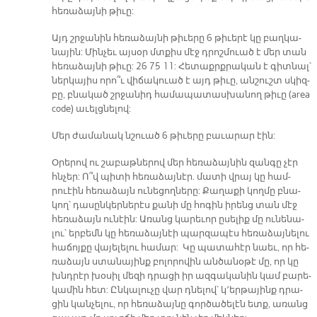
հե­ռա­ձայ­նի թի­ւը:
Այդ շրջա­նին հե­ռա­ձայ­նի թի­ւե­րը 6 թի­ւե­րէ կը բաղ­կա­
նա­յին: Մին­չեւ այ­սօր մտքիս մէջ դրոշ­մուած է մեր տան
հե­ռա­ձայ­նի թի­ւը: 26 75 11: Հե­տաքրք­րա­կան է գիտ­նալ՝
ներ­կա­յիս ո­րո՞ւ վի­ճա­կուած է այդ թի­ւը, ան­շուշտ սկիզ­
բը, բնա­կած շրջա­նիդ հա­մա­պա­տաս­խա­նող թի­ւը (area
code) ա­ւելց­նե­լով:
Մեր ժա­մա­նակ նշուած 6 թի­ւե­րը բա­ւա­րար էին:
Օ­րե­րով ու շա­բաթ­նե­րով մեր հե­ռա­ձայ­նին զան­գը չէր
հնչեր: Ո՞վ պի­տի հե­ռա­ձայ­նէր. մա­տի վրայ կը համ­
րուէին հե­ռա­ձայն ու­նե­ցող­նե­րը: Քա­ղա­քի կող­մը բնա­
կող՝ դա­սըն­կեր­նե­րէս քա­նի մը հո­գին ի­րենց տան մէջ
հե­ռա­ձայն ու­նէին: Ա­ռանց կա­րե­ւոր ը­սե­լիք մը ու­նե­նա­
լու՝ եր­բեմն կը հե­ռա­ձայ­նէի պար­զա­պէս հե­ռա­ձայ­նե­լու
հա­ճոյ­քը վա­յե­լե­լու հա­մար: Կը պա­տա­հէր նաեւ, որ հե­
ռա­ձայն ստա­նա­յինք բո­լո­րո­վին ան­ծա­նօ­թէ մը, որ կը
խնդրէր խօ­սիլ մե­զի դրա­ցի իր ազ­գա­կա­նին կամ բա­րե­
կա­մին հետ: Ըն­կա­լու­չը վար դնե­լով՝ կ՚եր­թա­յինք դրա­
ցին կան­չե­լու, որ հե­ռա­ձայ­նը գոր­ծա­ծե­լէն ետք, ա­ռանց