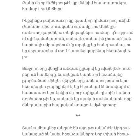
Քա­նի մը օ­րէն Պէյ­րու­թէն կը մեկ­նիմ հաս­տա­տուե­լու
հա­մար Լոս Ան­ճե­լըս:
Ինք­զինքս բախ­տա­ւոր կը զգամ, որ դի­մա­ւո­րող ու­նիմ:
Ժա­մա­նու­միս թուա­կանն ու ժա­մը Լոս Ան­ճե­լըս
գտնուող զար­մի­կիս տե­ղե­կաց­նե­լու հա­մար կ՚ուղ­ղուիմ
դէ­պի նա­մա­կա­տուն, սա­կայն տա­կա­ւին չհա­սած՝ յան­
կար­ծա­կի ռմբա­կո­ծում մը ար­գելք կը հան­դի­սա­նայ, ու
կը վե­րա­դառ­նամ տուն՝ ա­ռանց կա­րե­նալ հե­ռա­ձայ­նե­
լու:
Յա­ջորդ օ­րը վեր­ջին ան­գամ ըլ­լա­լով կը «վա­յե­լեմ» ռում­
բե­րուն հա­մեր­գը, եւ այն­քան կա­րե­ւոր հե­ռա­ձայ­նը
չգոր­ծա­ծած, մին­չեւ վեր­ջին օ­րը ան­կա­րող օգ­տուե­լու
հե­ռա­ձայ­նի բա­րիք­նե­րէն, կը հե­ռա­նամ ծննդա­վայ­րէս՝
հաս­տա­տուե­լու եր­կիր մը, ուր այն­քան դիւ­րին է ա­նոր
գոր­ծա­ծու­թիւ­նը, սա­կայն կը պակ­սի ա­մե­նա­կա­րե­ւո­րը՝
ծննդա­վայ­րիս հայ­կա­կան տա­քուկ մթնո­լոր­տը:
***
Տաս­նա­մեակ­ներ ան­ցած են այդ թուա­կա­նէն: Ար­դիա­
կա­նա­ցած են նաեւ հե­ռա­ձայն­նե­րը: Նոր տի­պի հե­ռա­