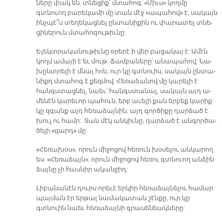
նե­րը փակ են. տնե­ցիք՝ մտա­հոգ: «Միւս» կող­մը
գտնուող բա­րե­կա­մի մը տան մէջ «ա­պա­հով» է, սա­կայն
ինչ­պէ՞ս տե­ղե­կաց­նել ըն­տա­նի­քին ու փա­րա­տել տնե­
ցի­նե­րուն մտա­հո­գու­թիւ­նը:
Ե­լեկտ­րա­կա­նու­թիւ­նը օ­րե­րէ ի վեր բա­ցա­կայ է: Ա­մէն
կողմ ա­մա­յի է եւ մութ: Ճամ­բա­նե­րը՝ ա­նա­պա­հով: Նա­
խընտ­րե­լի է մնալ հոն, ուր կը գտնուիս, սա­կայն ըն­տա­
նիքդ մտա­հոգ է քեզ­մով: Հե­ռա­ձա­նով մը կա­րե­լի է
հանգս­տաց­նել, նաեւ՝ հանգս­տա­նալ, սա­կայն այդ ա­
մենէն կա­րե­ւոր պա­հուն, երբ ա­ւե­լի քան եր­բեք կա­րիք
կը զգանք այդ հե­ռա­ձայ­նին, այդ գոր­ծի­քը դար­ձած է
խուլ ու համր: Տան մէկ ան­կիւ­նը, դար­ձած է ան­գոր­ծա­
ծե­լի «զարդ» մը:
«Հե­ռա­խօս», ո­րուն մի­ջո­ցով հե­ռուն խօ­սե­լու ան­կա­րող
ես: «Հե­ռա­ձայն», ո­րուն մի­ջո­ցով հե­ռու գտնուող ան­ձին
ձայ­նը չի հաս­նիր ա­կան­ջիդ:
Լի­բա­նա­նէն դուրս ո­րե­ւէ եր­կիր հե­ռա­ձայ­նե­լու հա­մար
պայ­ման էր եր­թալ նա­մա­կա­տան շէն­քը, ուր կը
գտնուին նաեւ հե­ռա­ձայ­նի գրա­սե­նեակ­նե­րը: