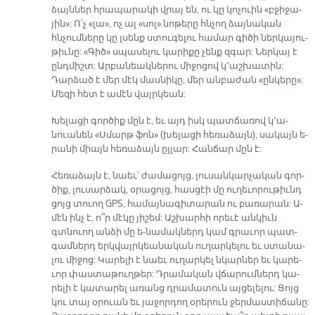
ձայն­ներ հրա­պա­րա­կի վրայ են, ու կը կո­չուին «բջի­ջա­
յին»: Ո՛չ «լա», ոչ ալ «սոլ» նո­թե­րը հնչող ձայ­նա­կան
հնչում­նե­րը կը լսենք ստու­գե­լու հա­մար գի­ծի ներ­կա­յու­
թիւ­նը: «Գիծ» սպա­սե­լու կա­րի­քը չենք զգար: Ներ­կայ է
ընդ­միշտ: Ար­բա­նեակ­նե­րու մի­ջո­ցով կ՚աշ­խա­տին:
Դար­ձած է մեր մէկ մաս­նի­կը, մեր ան­բա­ժան «ըն­կե­րը»:
Մե­զի հետ է ա­մէն վայր­կեան:
Խե­լա­ցի գոր­ծիք մըն է, եւ այդ իսկ պատ­ճա­ռով կ՚ա­
նուա­նեն «Սմարթ ֆոն» (խե­լա­ցի հե­ռա­ձայն), սա­կայն ե­
րա­նի միայն հե­ռա­ձայն ըլ­լար: Հան­ճար մըն է:
Հե­ռա­ձայն է, նաեւ՝ ժա­մա­ցոյց, լու­սան­կար­չա­կան գոր­
ծիք, լու­սար­ձակ, օ­րա­ցոյց, հաս­ցէի մը ու­ղե­ւո­րու­թիւնդ
ցոյց տուող GPS, հա­մայ­նա­գի­տա­րան ու բա­ռա­րան: Ա­
մէն ինչ է, ո՞ր մէ­կը յի­շեմ: Աշ­խար­հի ո­րե­ւէ ան­կիւն
գտնուող ան­ձի մը ե-նա­մակ­ներդ կամ գրա­ւոր պատ­
գամ­ներդ երկ­վայր­կեա­նա­կան ու­ղար­կե­լու եւ ստա­նա­
լու մի­ջոց: Կա­րե­լի է նաեւ ու­ղար­կել նկար­ներ եւ կա­րե­
ւոր փաս­տա­թուղ­թեր: Դրա­մա­կան վճա­րում­ներդ կա­
րե­լի է կա­տա­րել ա­ռանց դրա­մա­տուն այ­ցե­լե­լու: Ցոյց
կու տայ օ­րուան եւ յա­ջոր­դող օ­րե­րուն ջեր­մաս­տի­ճա­նը: