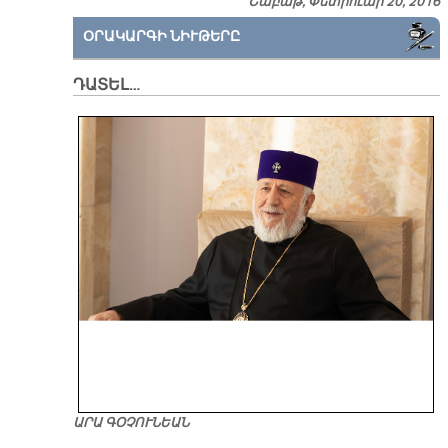
Շաբաթ, Փետրուար 20, 2016
ՕՐԱԿԱՐԳԻ ՆԻՒԹԵՐԸ
ԴԱՏԵԼ…
ԱՐԱ ԳՕՉՈՒՆԵԱՆ