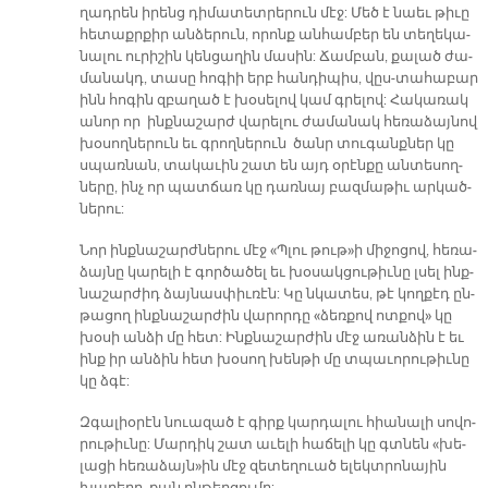
ղադ­րեն ի­րենց դի­մա­տետ­րե­րուն մէջ: Մեծ է նաեւ թի­ւը
հե­տաքր­քիր ան­ձե­րուն, ո­րոնք ան­համ­բեր են տե­ղե­կա­
նա­լու ու­րի­շին կեն­ցա­ղին մա­սին: Ճամ­բան, քա­լած ժա­
մա­նակդ, տասը հո­գիի երբ հան­դի­պիս, վըս-տա­հա­բար
ինն հո­գին զբա­ղած է խօ­սե­լով կամ գրե­լով: Հա­կա­ռակ
ա­նոր որ ինք­նա­շարժ վա­րե­լու ժա­մա­նակ հե­ռա­ձայ­նով
խօ­սող­նե­րուն եւ գրող­նե­րուն ծանր տու­գանք­ներ կը
սպառ­նան, տա­կա­ւին շատ են այդ օ­րէն­քը ան­տե­սող­
նե­րը, ինչ որ պատ­ճառ կը դառ­նայ բազ­մա­թիւ ար­կած­
նե­րու:
Նոր ինք­նա­շարժ­նե­րու մէջ «Պլու թութ»ի մի­ջո­ցով, հե­ռա­
ձայ­նը կա­րե­լի է գոր­ծա­ծել եւ խօ­սակ­ցու­թիւ­նը լսել ինք­
նա­շար­ժիդ ձայ­նաս­փիւ­ռէն: Կը նկա­տես, թէ կող­քէդ ըն­
թա­ցող ինք­նա­շար­ժին վա­րոր­դը «ձեռ­քով ոտ­քով» կը
խօ­սի ան­ձի մը հետ: Ինք­նա­շար­ժին մէջ ա­ռան­ձին է եւ
ինք իր ան­ձին հետ խօ­սող խեն­թի մը տպա­ւո­րու­թիւ­նը
կը ձգէ:
Զգա­լիօ­րէն նուա­զած է գիրք կար­դա­լու հիա­նա­լի սո­վո­
րու­թիւ­նը: Մար­դիկ շատ ա­ւե­լի հա­ճե­լի կը գտնեն «խե­
լա­ցի հե­ռա­ձայն»ին մէջ զե­տե­ղուած ե­լեկտ­րո­նա­յին