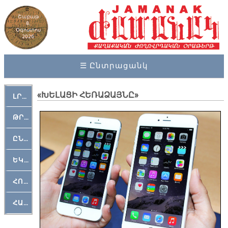
Շաբաթ
8,
Օգոստոս
2026
☰ Ընտրացանկ
«ԽԵԼԱՑԻ ՀԵՌԱՁԱՅՆԸ»
ԼՐԱՀՈՍ
ԹՐՔԱՀԱՅ ԿԵԱՆՔ
ԸՆԿԵՐԱՄՇԱԿՈՒԹԱՅԻՆ
ԵԿԵՂԵՑԱԿԱՆ
ՀՈԳԵՄՏԱՒՈՐ
ՀԱՐԹԱԿ