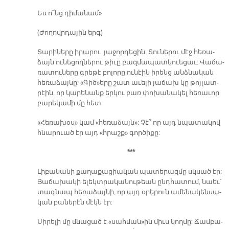
Ես ո՜նց դի­մա­նամ»
(Ժո­ղովր­դա­յին երգ)
Տա­րի­նե­րը ի­րա­րու յա­ջոր­դե­ցին: Տու­նե­րու մէջ հե­ռա­
ձայն ու­նե­ցող­նե­րու թի­ւը բազ­մա­պատ­կուե­ցաւ: Վա­ճա­
ռա­տու­նե­րը գրե­թէ բո­լո­րը ու­նէին ի­րենց անձ­նա­կան
հե­ռա­ձայ­նը: «Գիծ»ե­րը շատ ա­ւե­լի յա­ճախ կը թոյ­լատ­
րէին, որ կա­րե­նանք եր­կու բառ փո­խա­նա­կել հե­ռա­ւոր
բա­րե­կա­մի մը հետ:
«Հե­ռա­խօս» կամ «հե­ռա­ձայն»: Չէ՞ որ այդ նպա­տա­կով
հնա­րուած էր այդ «հրաշք» գոր­ծի­քը:
***
Լի­բա­նա­նի քա­ղա­քա­ցիա­կան պա­տե­րազ­մը սկսած էր:
Յա­ճա­խա­կի ե­լեկտ­րա­կա­նու­թեան ընդ­հա­տում, նաեւ՝
տագ­նապ հե­ռա­ձայ­նի, որ այդ օ­րե­րուն ա­մե­նա­կեն­սա­
կան բա­նե­րէն մէկն էր:
Սի­րե­լի մը մնա­ցած է «սահ­ման»ին միւս կող­մը: Ճամ­բա­