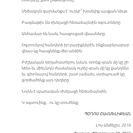
խա­ղե­րը, քան ըն­թեր­ցու­մը:
Մե­ծա­գոյն զար­մանքս է՝ ուր­կէ՞ խօ­սե­լիք այս­քան նիւթ:
Բազ­մա­թիւ են «խե­լա­ցի հե­ռա­ձայն»ին օ­գուտ­նե­րը:
Ան­հա­մար են նաեւ հաս­ցու­ցած վնաս­նե­րը:
Օգ­տուե­լով հան­դերձ իր բա­րիք­նե­րէն, ինք­նա­բե­րա­բար
վնաս կը հասց­նենք մեր ան­ձին:
Բժշկա­կան դե­ղա­հա­տե­րու նման, ո­րոնք «բան մը կը շի­
նեն» եւ միեւ­նոյն ժա­մա­նակ ու­րիշ «բան մը կը քան­դեն»
եւ գիտ­նա­լով հան­դերձ, շատ յա­ճախ, ստի­պուած կը
գոր­ծա­ծենք այդ դե­ղե­րը:
Նոյնն է պա­րա­գան «խե­լա­ցի հե­ռա­ձայն»ին:
Կ՚օգ­տուինք… ու կը տու­ժենք:
ՊՕՂՈՍ ՇԱՀՄԵԼԻՔԵԱՆ
Լոս Անճելըս, 2016