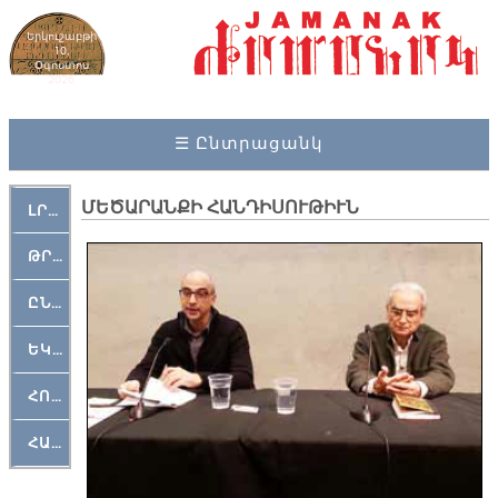
Երկուշաբթի
10,
Օգոստոս
2026
☰ Ընտրացանկ
ՄԵԾԱՐԱՆՔԻ ՀԱՆԴԻՍՈՒԹԻՒՆ
ԼՐԱՀՈՍ
ԹՐՔԱՀԱՅ ԿԵԱՆՔ
ԸՆԿԵՐԱՄՇԱԿՈՒԹԱՅԻՆ
ԵԿԵՂԵՑԱԿԱՆ
ՀՈԳԵՄՏԱՒՈՐ
ՀԱՐԹԱԿ