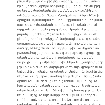
բնաւ չէր ան­ցած ու­րիշ լե­զուով գրել, հա­կա­ռակ ա­նոր,
որ հա­յե­րէ­նով գրե­լու ո­րո­շու­մը կա­յա­ցու­ցած է Փա­րիզ
գտնուած ժա­մա­նակ։ Այս ժա­մա­նա­կաշր­ջա­նին է, որ
ան ծա­նօ­թա­ցած է Յա­կոբ Օ­շա­կա­նի գոր­ծե­րուն՝ նախ
գրաքն­նա­դա­տա­կան ժան­րին։ Պըլ­տեան խոս­տո­վա­նե­
ցաւ, որ այդ ժա­մա­նակ զար­մա­ցած էր տես­նե­լով, թէ
այդ­քան խո­րունկ եւ բարդ մտքեր կա­րե­լի էր ար­տա­
յայ­տել հա­յե­րէ­նով։ Պըլ­տեան նաեւ նշեց Վա­հան Թէ­
քէեա­նը, ո­րուն գոր­ծե­րը ան նա­խա­պէս պարզ ու ան­հե­
տաքրք­րա­կան գտած էր, բայց ա­ւե­լի ուշ անդ­րա­դար­
ձած էր, թէ Թէ­քէեան մեծ ազ­դե­ցու­թիւն ու­նե­ցած է ա­
րեւմ­տա­հայ լե­զուի գրա­կան զար­գա­ցու­մին վրայ։ Պըլ­
տեան անդ­րա­դար­ձաւ իր յա­ճա­խած հայ­կա­կան
դպրո­ցի ու­սու­ցու­մին թե­րու­թիւն­նե­րուն. ա­շա­կերտ­նե­րը
չէին խրա­խու­սուեր կար­դա­լու «դժուա­ր» գրող­ներ եւ ա­
նոնց չէին սոր­վեց­ներ գրա­կան օ­րէնք­նե­րուն մա­սին։ Այս
մէ­կը ու­սու­ցիչ­նե­րուն տուեալ նիւ­թին մէջ ու­նե­ցած ան­
գի­տու­թեան ար­դիւնքն էր։ Պըլ­տեան ակ­նար­կեց, թէ
հայ գրա­կա­նու­թեան եւ գրե­լու ա­րուես­տին տի­րա­պե­
տե­լու հա­մար հարկ էր ձե­ւով մը «ինք­նու­սոյ­ց» ըլ­լալ։ Ա­
ճէ­մեան նշեց, թէ այդ տա­րի­նե­րուն, բա­նաս­տեղ­ծու­
թիւն­ներ գրե­լը տա­րա­ծուած էր, ե­րե­ւոյթ մը, որ կը շա­
րու­նա­կուի մին­չեւ այ­սօր։ Պըլ­տեան պա­տաս­խա­նեց ը­