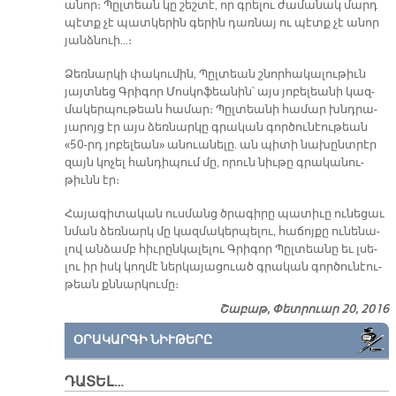
ա­նոր։ Պըլ­տեան կը շեշ­տէ, որ գրե­լու ժա­մա­նակ մարդ
պէտք չէ պատ­կե­րին գե­րին դառ­նայ ու պէտք չէ ա­նոր
յանձ­նուի...։
Ձեռ­նար­կի փա­կու­մին, Պըլ­տեան շնոր­հա­կա­լու­թիւն
յայտ­նեց Գրի­գոր Մոս­կո­ֆեա­նին՝ այս յո­բե­լեա­նի կազ­
մա­կեր­պու­թեան հա­մար։ Պըլ­տեա­նի հա­մար խնդրա­
յա­րոյց էր այս ձեռ­նար­կը գրա­կան գոր­ծու­նէու­թեան
«50-րդ յո­բե­լեա­ն» ա­նուա­նե­լը. ան պի­տի նա­խընտ­րէր
զայն կո­չել հան­դի­պում մը, ո­րուն նիւ­թը գրա­կա­նու­
թիւնն էր։
Հա­յա­գի­տա­կան ուս­մանց ծրա­գի­րը պա­տի­ւը ու­նե­ցաւ
նման ձեռ­նարկ մը կազ­մա­կեր­պե­լու, հա­ճոյ­քը ու­նե­նա­
լով ան­ձամբ հիւ­րըն­կա­լե­լու Գրի­գոր Պըլ­տեա­նը եւ լսե­
լու իր իսկ կող­մէ ներ­կա­յա­ցուած գրա­կան գոր­ծու­նէու­
թեան քննար­կու­մը։
Շաբաթ, Փետրուար 20, 2016
ՕՐԱԿԱՐԳԻ ՆԻՒԹԵՐԸ
ԴԱՏԵԼ…