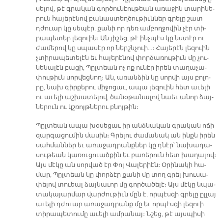
սե­լով, թէ գրա­կան գոր­ծու­նէու­թեան ա­ռա­ջին տա­րի­նե­
րուն հա­յե­րէ­նով բա­նաս­տեղ­ծու­թիւն­ներ գրե­լը շատ
դժուար կը սե­պէր, քա­նի որ դեռ ամ­բող­ջո­վին չէր տի­
րա­պե­տեր լե­զուին։ Ան յի­շեց, թէ ինչ­պէս կը նստէր ու
ժա­մե­րով կը սպա­սէր որ ներշն­չուի...։ Հա­յե­րէն լե­զուին
չտի­րա­պե­տե­լէն եւ հա­յե­րէ­նով փոր­ձա­ռու­թիւն մը չու­
նե­նա­լէն բա­ցի, Պըլ­տեան ոչ ոք ու­նէր ի­րեն տա­ղա­չա­
փու­թիւն սոր­վեց­նող։ Ան, ա­ռան­ձին կը սոր­վի այս բո­լո­
րը, նախ գիր­քե­րու մի­ջո­ցաւ, ա­պա լե­զուին հետ ա­ւե­լի
ու ա­ւե­լի աշ­խա­տե­լով, ծա­նօ­թա­նա­լով նաեւ ա­նոր ձայ­
նե­րուն ու կշռոյթ­նե­րու բնոյ­թին։
Պըլ­տեան ա­պա խօ­սե­ցաւ իր անձ­նա­կան գրա­կան ո­ճի
զար­գա­ցու­մին մա­սին։ Գրե­լու ժա­մա­նակ ան ինքն ի­րեն
սահ­ման­ներ եւ ա­ռա­ջադ­րանք­ներ կը դնէր՝ նա­խա­դա­
սու­թեան կա­ռու­ցուած­քին եւ բա­ռե­րուն հետ խա­ղա­լով։
Այս մէ­կը ան սոր­ված էր Փոլ Վա­լե­րիէն։ Օ­րի­նա­կի հա­
մար, Պըլ­տեան կը փոր­ձէր քա­նի մը տող գրել խու­սա­
փե­լով տուեալ ձայ­նա­ւոր մը գոր­ծա­ծե­լէ։ Այս մէ­կը նպա­
տա­կա­յար­մար վար­ժու­թիւն մըն է, որ­պէս­զի գրե­լը ըլ­լայ
ա­ւե­լի դժուար ա­ռա­ջադ­րանք մը եւ որ­պէս­զի լե­զուի
տի­րա­պե­տու­մը ա­ւե­լի ամ­րա­նայ։ Նշեց, թէ այս­պի­սի