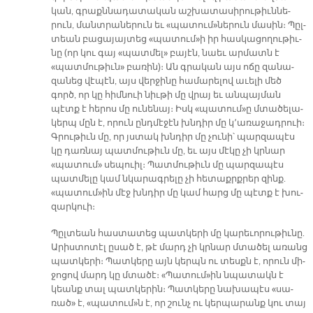
կան, գրաքն­նա­դա­տա­կան աշ­խա­տա­սի­րու­թիւն­նե­
րուն, մանտ­րա­նե­րուն եւ «պա­տու­մ»­նե­րուն մա­սին։ Պըլ­
տեան բա­ցա­յայ­տեց «պա­տու­մ­»ի իր հաս­կա­ցո­ղու­թիւ­
նը (որ կու գայ «պատ­մե­լ» բա­յէն, նաեւ ար­մատն է
«պատ­մու­թիւ­ն» բա­ռին)։ Ան գրա­կան այս ո­ճը զա­նա­
զա­նեց վէ­պէն, այս վեր­ջի­նը հա­մա­րե­լով ա­ւե­լի մեծ
գործ, որ կը հիմ­նուի նիւ­թի մը վրայ եւ ան­պայ­ման
պէտք է հե­րոս մը ու­նե­նայ։ Իսկ «պա­տու­մ­»ը մտա­ծե­լա­
կերպ մըն է, ո­րուն ընդ­մէ­ջէն խնդիր մը կ՚ա­ռա­ջադ­րուի։
Գրու­թիւն մը, որ յստակ խնդիր մը չու­նի՝ պար­զա­պէս
կը դառ­նայ պատ­մու­թիւն մը, եւ այս մէ­կը չի կրնար
«պա­տու­մ» սե­պուիլ։ Պատ­մու­թիւն մը պար­զա­պէս
պատ­մե­լը կամ նկա­րագ­րե­լը չի հե­տաքրք­րեր զինք.
«պա­տու­մ­»ին մէջ խնդիր մը կամ հարց մը պէտք է խու­
զար­կուի։
Պըլ­տեան հաս­տա­տեց պատ­կե­րի մը կա­րե­ւո­րու­թիւ­նը.
Ա­րիս­տո­տէլ ը­սած է, թէ մարդ չի կրնար մտա­ծել ա­ռանց
պատ­կե­րի։ Պատ­կե­րը այն կերպն ու տեսքն է, ո­րուն մի­
ջո­ցով մարդ կը մտա­ծէ։ «Պա­տու­մ­»ին նպա­տակն է
կեանք տալ պատ­կե­րին։ Պատ­կե­րը նա­խա­պէս «սա­
ռա­ծ» է, «պա­տու­մ»ն է, որ շունչ ու կեր­պա­րանք կու տայ