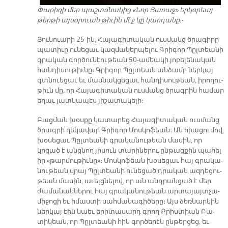
Փա­րի­զի մեր պաշ­տօ­նա­կից «Նոր Յա­ռաջ» եր­կօ­րեայ
թեր­թի այ­սօ­րուան թի­ւին մէջ կը կար­դանք.-
Յու­նուա­րի 25-ին, Հա­յա­գի­տա­կան ուս­մանց ծրա­գի­րը
պա­տի­ւը ու­նե­ցաւ կազ­մա­կեր­պե­լու Գրի­գոր Պըլ­տեա­նի
գրա­կան գոր­ծու­նէու­թեան 50-ա­մեա­կի յո­բե­լե­նա­կան
հան­դի­սու­թիւ­նը։ Գրի­գոր Պըլ­տեան ան­ձամբ ներ­կայ
գտնուե­ցաւ եւ մաս­նակ­ցե­ցաւ հան­դի­սու­թեան, ի­րո­ղու­
թիւն մը, որ Հա­յա­գի­տա­կան ուս­մանց ծրագ­րին հա­մար
ե­ղաւ յատ­կա­պէս յի­շա­տա­կե­լի։
Բաց­ման խօս­քը կա­տա­րեց Հա­յա­գի­տա­կան ուս­մանց
ծրագ­րի ղե­կա­վար Գրի­գոր Մոս­կո­ֆեան։ Ան հիա­ցու­մով
խօ­սե­ցաւ Պըլ­տեա­նի գրա­կա­նու­թեան մա­սին, որ
կրցած է անց­նող յի­սուն տա­րի­նե­րու ըն­թաց­քին պա­հել
իր «թար­մու­թիւ­նը»։ Մոս­կո­ֆեան խօ­սե­ցաւ հայ գրա­կա­
նու­թեան վրայ Պըլ­տեա­նի ու­նե­ցած դրա­կան ազ­դե­ցու­
թեան մա­սին, ա­ւելց­նե­լով, որ ան անդ­րան­ցած է մեր
ժա­մա­նակ­նե­րու հայ գրա­կա­նու­թեան ար­տա­յայտ­չա­
մի­ջո­ցի եւ ի­մաս­տի սահ­մա­նա­գի­ծե­րը։ Այս ձեռ­նար­կին
ներ­կայ էին նաեւ ե­րի­տա­սարդ գրող Քրիս­տիան Բա­
տի­կեան, որ Պըլ­տեա­նի հին գոր­ծե­րէն ըն­թեր­ցեց, եւ