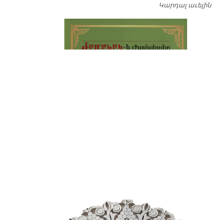
Կարդալ աւելին
Դ