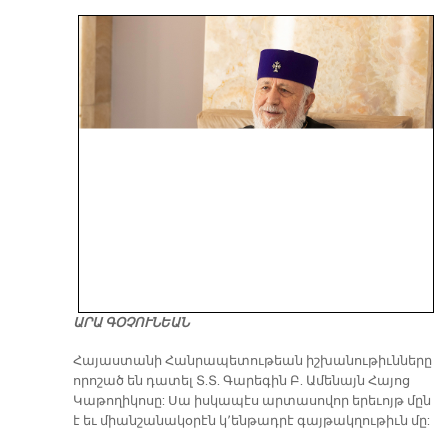
ԱՐԱ ԳՕՉՈՒՆԵԱՆ
​Հայաստանի Հանրապետութեան իշխանութիւնները
որոշած են դատել Տ.Տ. Գարեգին Բ. Ամենայն Հայոց
Կաթողիկոսը: Սա իսկապէս արտասովոր երեւոյթ մըն
է եւ միանշանակօրէն կ՚ենթադրէ գայթակղութիւն մը: