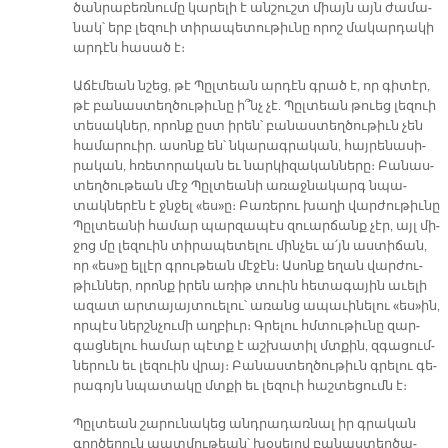
ծան­րա­բեռ­նու­մը կա­րե­լի է ան­շուշտ միայն այն ժա­մա­
նակ՝ երբ լե­զուի տի­րա­պե­տու­թիւ­նը ո­րոշ մա­կար­դա­կի
ար­դէն հա­սած է։
Ա­ճէ­մեան նշեց, թէ Պըլ­տեան ար­դէն գրած է, որ գի­տէր,
թէ բա­նաս­տեղ­ծու­թիւ­նը ի՞նչ չէ. Պըլ­տեան թուեց լե­զուի
տե­սակ­ներ, ո­րոնք ըստ ի­րեն՝ բա­նաս­տեղ­ծու­թիւն չեն
հա­մա­րուիր. ա­սոնք են՝ նկա­րագ­րա­կան, հայ­րե­նա­սի­
րա­կան, հռե­տո­րա­կան եւ նար­կի­զա­կան­նե­րը։ Բա­նաս­
տեղ­ծու­թեան մէջ Պըլ­տեա­նի ա­ռաջ­նա­կարգ նպա­
տակ­նե­րէն է ջնջել «ե­ս­»ը։ Բա­ռե­րու խա­ղի վար­ժու­թիւ­նը
Պըլ­տեա­նի հա­մար պար­զա­պէս զուար­ճանք չէր, այլ մի­
ջոց մը լե­զուին տի­րա­պե­տե­լու մին­չեւ ա՛յն աս­տի­ճան,
որ «ե­ս­»ը ել­լէր գրու­թեան մէ­ջէն։ Ա­սոնք ե­ղան վար­ժու­
թիւն­ներ, ո­րոնք ի­րեն ա­ռիթ տուին հե­տա­գա­յին ա­ւե­լի
ա­զատ ար­տա­յայ­տուե­լու՝ ա­ռանց ա­պա­ւի­նե­լու «ե­ս­»ին,
որ­պէս ներշն­չու­մի աղ­բիւր։ Գրե­լու հմտու­թիւ­նը զար­
գաց­նե­լու հա­մար պէտք է աշ­խա­տիլ մտքին, զգա­ցում­
նե­րուն եւ լե­զուին վրայ։ Բա­նաս­տեղ­ծու­թիւն գրե­լու գե­
րա­գոյն նպա­տա­կը մտքի եւ լե­զուի հաշ­տե­ցումն է։
Պըլ­տեան շա­րու­նա­կեց անդ­րա­դառ­նալ իր գրա­կան
գոր­ծե­րուն պատ­մու­թեան՝ խօ­սե­լով բա­նաս­տեղ­ծա­