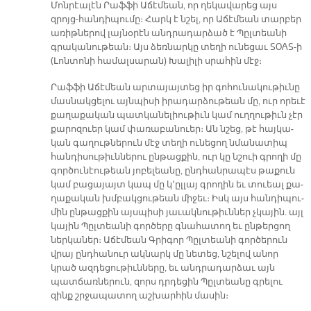
Մոն­րէա­լէն Րաֆ­ֆի Ա­ճէ­մեան, որ ղե­կա­վա­րեց այս
զրոյց-հան­դի­պու­մը։ Հարկ է նշել, որ Ա­ճէ­մեան տար­բեր
ա­ռիթ­նե­րով լայ­նօ­րէն անդ­րա­դար­ձած է Պըլ­տեա­նի
գրա­կա­նու­թեան։ Այս ձեռ­նար­կը տե­ղի ու­նե­ցաւ SOAS-ի
(Լոն­տո­նի հա­մալ­սա­րան) Խա­լի­լի սրա­հին մէջ։
Րաֆ­ֆի Ա­ճէ­մեան ար­տա­յայ­տեց իր գո­հու­նա­կու­թիւ­նը
մաս­նակ­ցե­լու այն­պի­սի ի­րա­դար­ձու­թեան մը, ուր ո­րե­ւէ
քա­ղա­քա­կան պատ­կա­նե­լիու­թիւն կամ ուղ­ղու­թիւն չէր
քա­րո­զուեր կամ փա­ռա­բա­նուեր։ Ան նշեց, թէ հայ­կա­
կան գա­ղութ­նե­րուն մէջ տե­ղի ու­նե­ցող նմա­նա­տիպ
հան­դի­սու­թիւն­նե­րու ըն­թաց­քին, ուր կը նշուի գրո­ղի մը
գոր­ծու­նէու­թեան յո­բե­լեա­նը, ընդ­հան­րա­պէս թա­քուն
կամ բա­ցա­յայտ կապ մը կ՚ըլ­լայ գրո­ղին եւ տուեալ քա­
ղա­քա­կան խմբակ­ցու­թեան մի­ջեւ։ Իսկ այս հան­դի­պու­
մին ըն­թաց­քին այս­պի­սի յա­ւակ­նու­թիւն­ներ չկա­յին. այլ
կա­յին Պըլ­տեա­նի գոր­ծե­րը գնա­հա­տող եւ ըն­թեր­ցող
ներ­կա­ներ։ Ա­ճէ­մեան Գրի­գոր Պըլ­տեա­նի գոր­ծե­րուն
վրայ ընդ­հա­նուր ակ­նարկ մը նե­տեց, նշե­լով ա­նոր
կրած ազ­դե­ցու­թիւն­նե­րը, եւ անդ­րա­դար­ձաւ այն
պատ­ճառ­նե­րուն, զորս դրդե­ցին Պըլ­տեա­նը գրե­լու
զինք շրջա­պա­տող աշ­խար­հին մա­սին։