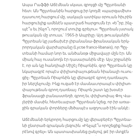
Ա­պա Րաֆ­ֆի Ա­ճէ­մեան սկսաւ զրոյ­ցի մը Պըլ­տեա­նի
հետ։ Ան Պըլ­տեա­նին հար­ցուց իր կող­մէ «պար­զա­մի­տ»
դա­սուող հար­ցում մը, սա­կայն ա­տի­կա օ­րուան հիւ­րին
հար­ցուե­լիք ա­մե­նէն պատ­շաճ հար­ցումն էր. «Ե՞րբ, ինչ­
պէ՞ս եւ ին­չո՞ւ ո­րո­շու­մ տուիք գրե­լու»։ Պըլ­տեան յստակ
թուա­կան մը տուաւ՝ 1965-ի Ապ­րի­լը։ Այդ թուա­կա­նին
Պըլ­տեան կը յա­ճա­խէր լի­բա­նա­նա-ֆրան­սա­կան երկ­
րոր­դա­կան վար­ժա­րա­նը (Lycռe franco-libanais), որ Պըլ­
տեա­նի հա­մար նոր եւ ան­ծա­նօթ մի­ջա­վայր մըն էր։ Ան
միակ հայ ու­սա­նողն էր դա­սա­րա­նին մէջ։ Այս շրջա­նին
է, որ ան կը հան­դի­պի Մի­շէլ Ռի­պո­նին, զոր Պըլ­տեան կը
նկա­րագ­րէ որ­պէս փի­լի­սո­փա­յու­թեան հիա­նա­լի ու­սու­
ցիչ։ Պըլ­տեան Ռի­պո­նին կը վե­րագ­րէ գրող դառ­նա­լու
իր ներշն­չու­մը։ Ինք ու­զած էր մաս­նա­ւո­րա­պէս փի­լի­սո­
փա­յու­թեան գրող դառ­նալ։ Ռի­պոն շատ կը խօ­սէր
ֆրան­սա­ցի բա­նաս­տեղծ, գրող եւ փի­լի­սո­փայ Փոլ Վա­
լե­րիի մա­սին, հե­տե­ւա­բար Պըլ­տեան նշեց, որ իր ա­ռա­
ջին գրա­կան փոր­ձե­րը մե­ծա­պէս ազ­դուած էին ան­կէ։
Ա­ճէ­մեա­նի երկ­րորդ հար­ցու­մը կը վե­րա­բե­րէր Պըլ­տեա­
նի ընտ­րած գրա­կան լե­զուին. «Ինչ­պէ՞ս ո­րո­շե­ցիք հա­յե­
րէ­նով գրե­լ»։ Ան պա­տաս­խա­նեց ը­սե­լով, թէ իր մտքէն