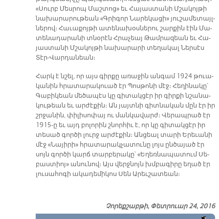
«Սուրբ Մես­րոպ Մաշ­տոց» եւ Հա­յաս­տա­նի Մշա­կոյ­թի
նա­խա­րա­րու­թեան «Գրի­գոր Նա­րե­կա­ցի» յու­շա­մե­տայլ­
նե­րով։ Հա­ւա­քոյ­թի ա­տե­նա­խօս­նե­րու շար­քին էին Մա­
տե­նա­դա­րա­նի տնօ­րէն Հրա­չեայ Թամ­րա­զեան եւ Հա­
յաս­տա­նի Մշա­կոյ­թի նա­խա­րա­րի տե­ղա­կալ Ներ­սէս
Տէր-Վար­դա­նեան։
Հարկ է նշել, որ այս գիր­քը ա­ռա­ջին ան­գամ 1924 թուա­
կա­նին հրա­տա­րա­կուած էր Պոս­թո­նի մէջ։ Հե­ղի­նա­կը՝
Գա­բի­կեան մե­ծա­պէս կը գի­տակ­ցէր իր գիր­քի նշա­նա­
կու­թեան եւ ար­ժէ­քին։ Ան յայտ­նի գիտ­նա­կան մըն էր իր
շրջա­նին, փի­լի­սո­փայ ու ման­կա­վարժ։ Վե­րապ­րած էր
1915-ը եւ այդ բո­լո­րին շնոր­հիւ է, որ կը գի­տակ­ցէր իր
տե­սած գոր­ծի լուրջ ար­ժէ­քին։ Ան­ցեալ տա­րի Ե­րե­ւա­նի
մէջ «Նա­յի­րի» հրա­տա­րակ­չա­տու­նը լոյս ըն­ծա­յած էր
սոյն գոր­ծի կարճ տար­բե­րա­կը՝ «Ե­ղեռ­նա­պա­տում Սե­
բաս­տիոյ» ա­նու­նով։ Այս վերջ­նոյն խմբա­գի­րը ե­ղած էր
լու­սա­հո­գի ա­կա­դե­մի­կոս Սեն Ա­րեւ­շա­տեան։
Չորեքշաբթի, Փետրուար 24, 2016