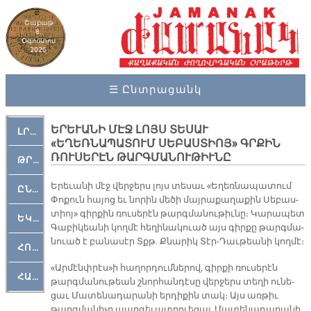
Շաբաթ
8,
Օգոստոս
2026
☰ Ընտրացանկ
ԵՐԵՒԱՆԻ ՄԷՋ ԼՈՅՍ ՏԵՍԱՒ
ԼՐԱՀՈՍ
«ԵՂԵՌՆԱՊԱՏՈՒՄ ՍԵԲԱՍՏԻՈՅ» ԳՐՔԻՆ
ՌՈՒՍԵՐԷՆ ԹԱՐԳՄԱՆՈՒԹԻՒՆԸ
ԹՐՔԱՀԱՅ ԿԵԱՆՔ
Ե­րե­ւա­նի մէջ վեր­ջերս լոյս տե­սաւ «Ե­ղեռ­նա­պա­տում
ԸՆԿԵՐԱՄՇԱԿՈՒԹԱՅԻՆ
Փո­քուն հա­յոց եւ նո­րին մե­ծի մայ­րա­քա­ղա­քին Սե­բաս­
տիոյ» գիր­քին ռու­սե­րէն թարգ­մա­նու­թիւ­նը։ Կա­րա­պետ
ԵԿԵՂԵՑԱԿԱՆ
Գա­բի­կեա­նի կող­մէ հե­ղի­նա­կուած այս գիր­քը թարգ­մա­
նուած է բա­նա­սէր Տքթ. Քնա­րիկ Տէր-Դաւ­թեա­նի կող­մէ։
ՀՈԳԵՄՏԱՒՈՐ
«Ար­մէնփ­րէս»ի հա­ղոր­դում­նե­րով, գիր­քի ռու­սե­րէն
ՀԱՐԹԱԿ
թարգ­մա­նու­թեան շնոր­հան­դէ­սը վեր­ջերս տե­ղի ու­նե­
ցաւ Մա­տե­նա­դա­րա­նի եր­դի­քին տակ։ Այս առ­թիւ
թարգ­մա­նի­չը պար­գե­ւատ­րուե­ցաւ Մա­տե­նա­դա­րա­նի