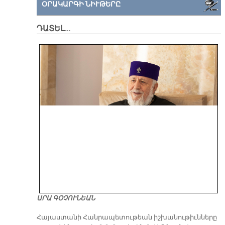
ՕՐԱԿԱՐԳԻ ՆԻՒԹԵՐԸ
ԴԱՏԵԼ…
ԱՐԱ ԳՕՉՈՒՆԵԱՆ
​Հայաստանի Հանրապետութեան իշխանութիւնները