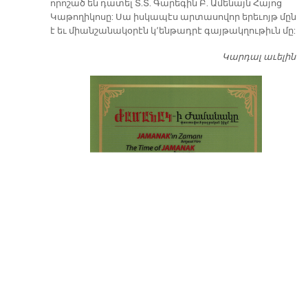
որոշած են դատել Տ.Տ. Գարեգին Բ. Ամենայն Հայոց
Կաթողիկոսը: Սա իսկապէս արտասովոր երեւոյթ մըն
է եւ միանշանակօրէն կ՚ենթադրէ գայթակղութիւն մը:
Կարդալ աւելին
Դ