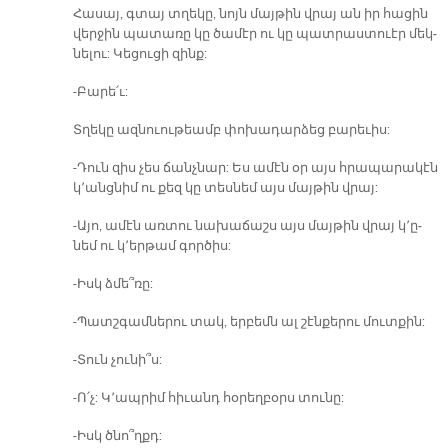
Հա­սայ, գտայ տղե­կը, նոյն մայ­թին վրայ ան իր հա­ցին
վեր­ջին պա­տա­ռը կը ծա­մէր ու կը պատ­րաս­տուէր մեկ­
նե­լու: Կե­ցու­ցի զինք:
-Բա­րե՛ւ:
Տղե­կը ազ­նուու­թեամբ փո­խա­դար­ձեց բա­րե­ւիս:
-Դուն զիս չես ճանչ­նար: Ես ա­մէն օր այս հրա­պա­րա­կէն
կ՚անց­նիմ ու քեզ կը տես­նեմ այս մայ­թին վրայ:
-Ա­յո, ա­մէն առ­տու նա­խա­ճաշս այս մայ­թին վրայ կ՚ը­
նեմ ու կ՚եր­թամ գոր­ծիս:
-Իսկ ձմե՞­ռը:
-Պատշ­գամ­նե­րու տակ, եր­բեմն ալ շէն­քե­րու մուտ­քին:
-Տուն չու­նի՞ս:
-Ո՛չ: Կ՚ապ­րիմ հի­ւանդ հօ­րեղ­բօրս տու­նը:
-Իսկ ծնո՞ղքդ: