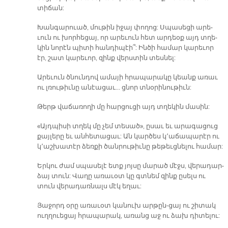
տի­ճան:
Խան­գա­րուած, մու­թին ի­ջայ փո­ղոց: Սպա­սե­ցի ա­րե­
ւուն ու խոր­հե­ցայ, որ ա­րե­ւուն հետ ար­դեօք այդ տղե­
կին նո­րէն պի­տի հան­դի­պէի՞: Ին­ծի հա­մար կա­րե­ւոր
էր, շատ կա­րե­ւոր, զինք վերս­տին տես­նել:
Ա­րե­ւուն ծնուն­դով ա­մա­յի հրա­պա­րա­կը կեանք ա­ռաւ
ու լռու­թիւ­նը ա­նէա­ցաւ... ցնոր տնօ­րի­նու­թիւն:
Թերթ վա­ճա­ռո­ղի մը հար­ցու­ցի այդ տղե­կին մա­սին:
«Այդ­պի­սի տղեկ մը չեմ տե­սա­ծ», ը­սաւ եւ ա­րա­գա­ցուց
քայ­լե­րը եւ ան­հե­տա­ցաւ: Ան կար­ծես կ՚ա­ճա­պա­րէր ու
կ՚աշ­խա­տէր ձեռ­քի ծան­րու­թիւ­նը թե­թեւց­նե­լու հա­մար:
Եր­կու ժամ սպա­սե­լէ ետք յոյ­սը մա­րած մէջս, վե­րա­դար­
ձայ տուն: Վա­ղը ա­ռա­ւօտ կը գտնեմ զինք ը­սելս ու
տուն վե­րա­դառ­նալս մէկ ե­ղաւ:
Յա­ջորդ օ­րը ա­ռա­ւօտ կա­նուխ արթըն-ցայ ու շի­տակ
ուղ­ղուե­ցայ հրա­պա­րակ, ա­ռանց աջ ու ձախ դի­տե­լու: