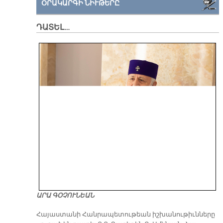
ՕՐԱԿԱՐԳԻ ՆԻՒԹԵՐԸ
ԴԱՏԵԼ…
ԱՐԱ ԳՕՉՈՒՆԵԱՆ
​Հայաստանի Հանրապետութեան իշխանութիւնները