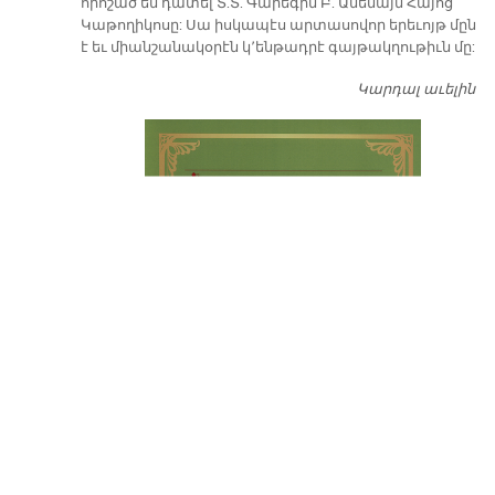
որոշած են դատել Տ.Տ. Գարեգին Բ. Ամենայն Հայոց
Կաթողիկոսը: Սա իսկապէս արտասովոր երեւոյթ մըն
է եւ միանշանակօրէն կ՚ենթադրէ գայթակղութիւն մը:
Կարդալ աւելին
Դ