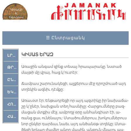
Կիրակի
9,
Օգոստոս
2026
☰ Ընտրացանկ
ԿԻՍԱՏ ԵՐԱԶ
ԼՐԱՀՈՍ
Ա­ռա­ջին ան­գամ զինք տե­սայ հրա­պա­րա­կը. նստած
ԹՐՔԱՀԱՅ ԿԵԱՆՔ
մայ­թի մը վրայ, հաց կ՚ու­տէր:
ԸՆԿԵՐԱՄՇԱԿՈՒԹԱՅԻՆ
Ճամ­բաս շա­րու­նա­կե­ցի, աչ­քե­րուս մէջ դրոշ­մուած այդ
տղե­կին ազ­նիւ դէմ­քը:
ԵԿԵՂԵՑԱԿԱՆ
Ա­ռա­ւօտ էր: Են­թադ­րե­ցի որ այդ պզտի­կը իր նա­խա­ճա­
ՀՈԳԵՄՏԱՒՈՐ
շը կ՚ը­նէր, նախ­քան տեղ հաս­նի­լը: Հար­ցում­նե­րը բազ­
մա­ցան մտքիս մէջ, ամ­բողջ օ­րը ան­հան­գիստ էի, ա­
ՀԱՐԹԱԿ
ռանց ցաւ ու­նե­նա­լու: Մտա­ծում­նե­րուս, խո­կում­նե­րուս
նոր ըն­կեր դար­ձաւ նաեւ այդ ան­ծա­նօթ տղե­կը: Մտա­
ծե­ցի եր­կար ժա­մեր ա­նոր մա­սին, ան­քուն մնա­լու աս­