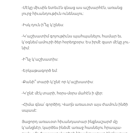
-Մէ­կը միւ­սին ե­տե­ւէն գնաց աս աշ­խար­հէն, ա­ռանց
լուրջ հի­ւան­դու­թիւն ու­նե­նա­լու:
-Իսկ դուն ի՞նչ կ՚ը­նես:
-Կ՚աշ­խա­տիմ գո­յու­թիւնս պահ­պա­նե­լու հա­մար եւ
կ՚օգ­նեմ ա­մու­րի ծեր հօ­րեղ­բօրս: Ես իր­մէ զատ մէ­կը չու­
նիմ:
-Ի՞նչ կ՚աշ­խա­տիս:
-Եր­կա­թա­գործ եմ:
-Քա­նի՞ տա­րի կ՚ը­նէ որ կ՚աշ­խա­տիս:
-Կ՚ը­նէ մէկ տա­րի, հօրս-մօրս մա­հէն ի վեր:
-Հի­մա գնա՛ գոր­ծիդ: Վաղն ա­ռա­ւօտ այս ժա­մուն ին­ծի
սպա­սէ:
Յա­ջորդ ա­ռա­ւօտ հի­ւան­դա­տար ինք­նա­շարժ մը
կ՚անց­նէր, կար­ծես ինձ­մէ ա­ռաջ հաս­նե­լու հրա­պա­