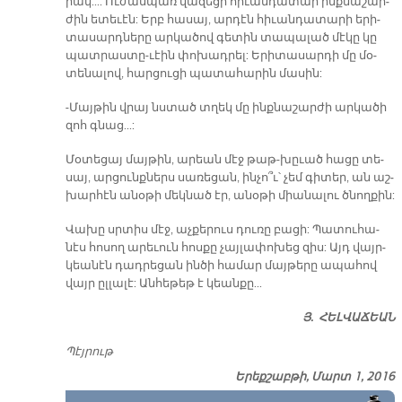
րակ...: Ու­ժաս­պառ վա­զե­ցի հի­ւան­դա­տար ինք­նա­շար­
ժին ե­տե­ւէն: Երբ հա­սայ, ար­դէն հի­ւան­դա­տա­րի ե­րի­
տա­սարդ­նե­րը ար­կա­ծով գե­տին տա­պա­լած մէ­կը կը
պատ­րաս­տը-ւէին փո­խադ­րել: Ե­րի­տա­սար­դի մը մօ­
տե­նա­լով, հար­ցու­ցի պա­տա­հա­րին մա­սին:
-Մայ­թին վրայ նստած տղեկ մը ինք­նա­շար­ժի ար­կա­ծի
զոհ գնաց...:
Մօ­տե­ցայ մայ­թին, ա­րեան մէջ թաթ-խըւած հա­ցը տե­
սայ, ար­ցունք­ներս սա­ռե­ցան, ին­չո՞ւ՝ չեմ գի­տեր, ան աշ­
խար­հէն ա­նօ­թի մեկ­նած էր, ա­նօ­թի միա­նա­լու ծնող­քին:
Վա­խը սրտիս մէջ, աչ­քե­րուս դու­ռը բա­ցի: Պա­տու­հա­
նէս հո­սող ա­րե­ւուն հոս­քը չայ­լա­փո­խեց զիս: Այդ վայր­
կեա­նէն դադ­րե­ցան ին­ծի հա­մար մայ­թե­րը ա­պա­հով
վայր ըլ­լա­լէ: Ան­հե­թեթ է կեան­քը...
Յ. ՀԵԼ­ՎԱ­ՃԵԱՆ
Պէյ­րութ
Երեքշաբթի, Մարտ 1, 2016