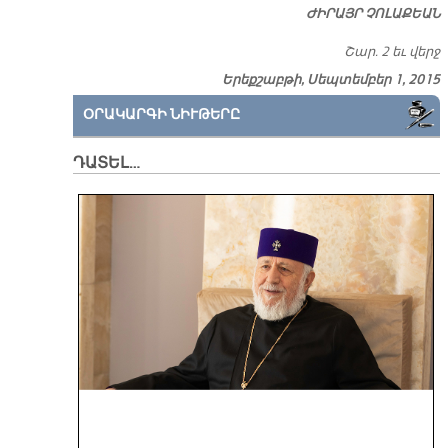
ԺԻ­ՐԱՅՐ ՉՈ­ԼԱ­ՔԵԱՆ
Շար. 2 եւ վերջ
Երեքշաբթի, Սեպտեմբեր 1, 2015
ՕՐԱԿԱՐԳԻ ՆԻՒԹԵՐԸ
ԴԱՏԵԼ…