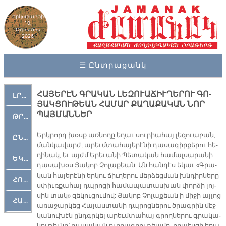
Երկուշաբթի
10,
Օգոստոս
2026
☰ Ընտրացանկ
ՀԱ­ՅԵ­ՐԷՆ ԳՐԱ­ԿԱՆ ԼԵ­ԶՈՒԱ­ՃԻՒ­ՂԵ­ՐՈՒ ԳՈ­
ԼՐԱՀՈՍ
ՅԱԿ­ՑՈՒ­ԹԵԱՆ ՀԱ­ՄԱՐ ՔԱ­ՂԱ­ՔԱ­ԿԱՆ ՆՈՐ
ՊԱՅ­ՄԱՆ­ՆԵՐ
ԹՐՔԱՀԱՅ ԿԵԱՆՔ
Երկ­րորդ խօսք առ­նո­ղը ե­ղաւ սու­րիա­հայ լե­զուա­բան,
ԸՆԿԵՐԱՄՇԱԿՈՒԹԱՅԻՆ
ման­կա­վարժ, ա­րեւմ­տա­հա­յե­րէ­նի դա­սա­գիր­քե­րու հե­
ղի­նակ, եւ այժմ Ե­րե­ւա­նի Պե­տա­կան հա­մալ­սա­րա­նի
ԵԿԵՂԵՑԱԿԱՆ
դա­սա­խօս Յա­կոբ Չո­լա­քեան: Ան հան­դէս ե­կաւ «Գրա­
կան հա­յե­րէ­նի եր­կու ճիւ­ղե­րու մեր­ձեց­ման խնդիր­նե­րը
ՀՈԳԵՄՏԱՒՈՐ
սփիւռ­քա­հայ դպրո­ցի հա­մա­պա­տաս­խան փոր­ձի լոյ­
սին տակ» զե­կու­ցու­մով: Յակոբ Չո­լա­քեան ի մի­ջի այ­լոց
ՀԱՐԹԱԿ
ա­ռա­ջար­կեց Հա­յաս­տա­նի դպրոց­նե­րու ծրագ­րին մէջ
կա­նու­խէն ընդգր­կել ա­րեւմ­տա­հայ գրող­նե­րու գրա­կա­