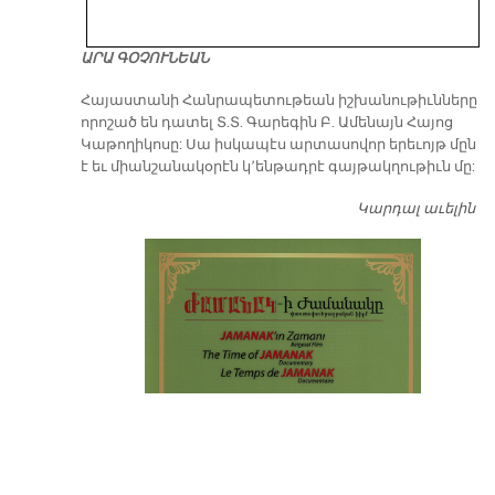
ԱՐԱ ԳՕՉՈՒՆԵԱՆ
​Հայաստանի Հանրապետութեան իշխանութիւնները
որոշած են դատել Տ.Տ. Գարեգին Բ. Ամենայն Հայոց
Կաթողիկոսը: Սա իսկապէս արտասովոր երեւոյթ մըն
է եւ միանշանակօրէն կ՚ենթադրէ գայթակղութիւն մը:
Կարդալ աւելին
Դ