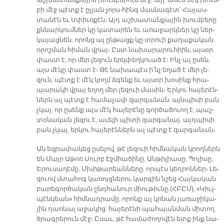
աշ­խա­տան­քա­յին խում­բե­րուն մէջ, այլ՝ ա­մէն մէկ խում­
բի մէջ պէտք է ըլ­լան չորս-հինգ մաս­նա­գէտ՝ Հա­յաս­
տա­նէն եւ Սփիւռ­քէն։ Այդ աշ­խա­տան­քա­յին խում­բե­րը
քննար­կում­ներ կը կա­տա­րեն եւ ա­ռա­ջարկ­ներ կը ներ­
կա­յաց­նեն, ո­րոնց ալ ըն­թացք կը տրուի քա­ղա­քա­կան
ո­րոշ­ման հի­ման վրայ։ Ըստ նա­խա­րա­րու­հիին, այ­սօր
փաստ է, որ մեր լե­զուն երկ­փեղ­կուած է։ Ինչ ալ ը­սեն,
այս մէ­կը փաստ է։ Թէ նա­խա­պէս ի՛նչ ե­ղած է մեր լե­
զուն, պէտք է մէկ կողմ ձգենք եւ այ­սօր խօ­սինք հրա­
պա­րա­կի վրայ ե­ղող մեր լե­զուի մա­սին։ Եր­կու հա­յե­րէն­
ներն ալ պէտք է հա­մա­չափ զար­գա­նան. այն­պի­սի բան
չկայ, որ ը­սենք այս մէկ հա­յե­րէ­նը գոր­ծա­ծուող է, պաշ­
տօ­նա­կան լե­զու է, ա­ւե­լի պի­տի զար­գա­նայ. այդ­պի­սի
բան չկայ, եր­կու հա­յե­րէն­ներն ալ պէտք է զար­գա­նան։
Ան եզ­րա­փա­կեց ը­սե­լով, թէ լե­զուի հիմ­նա­կան կրող­ներն
են Մայր Ա­թոռ Սուրբ Էջ­միա­ծի­նը, Ան­թի­լիա­սը, Պո­լի­սը,
Ե­րու­սա­ղէ­մը, Մխի­թա­րեան­նե­րը, որ­պէս կեդ­րոն­ներ։ Լե­
զուով մտա­հոգ կա­ռոյց­նե­րու կար­գին նշեց Հայ­կա­կան
բա­րե­գոր­ծա­կան ընդ­հա­նուր միու­թիւ­նը (ՀԲԸՄ), «Կիւլ­
պէն­կեան» հիմ­նադ­րա­մը, ո­րոնք ալ կրնան յա­ռա­ջի­կա­
յին դառ­նալ ա­ջա­կից՝ հա­յե­րէ­նի պահ­պան­ման մի­տող
ծրագ­րե­րուն մէջ։ Ը­սաւ, թէ հա­մա­ժո­ղո­վէն ետք ինք նա­