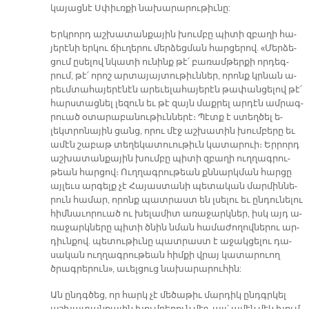
կա­յաց­նէ Սփիւռ­քի նա­խա­րա­րու­թիւ­նը:
Երկ­րորդ աշ­խա­տան­քա­յին խում­բը պի­տի զբա­ղի հա­
յե­րէ­նի եր­կու ճիւ­ղե­րու մեր­ձեց­ման հար­ցե­րով. «Մեր­ձե­
ցում ը­սե­լով նկա­տի ու­նինք թէ՛ բա­ռամ­թեր­քի որ­դեգ­
րում, թէ՛ ո­րոշ ար­տա­յայ­տու­թիւն­ներ, ո­րոնք կրնան ա­
րեւմ­տա­հա­յե­րէ­նէն ա­րե­ւե­լա­հա­յե­րէն թա­փան­ցե­լով թէ՛
հարս­տաց­նել լե­զուն եւ թէ զայն մաք­րել ար­դէն ամ­րագ­
րուած օ­տա­րա­բա­նու­թիւն­նե­րէ։ Պէտք է ստեղ­ծել ե­
լեկտ­րո­նա­յին ցանց, ո­րու մէջ աշ­խա­տին խում­բե­րը եւ
ա­մէն շա­բաթ տե­ղե­կատ­ուու­թիւն կա­տա­րուի։ Եր­րորդ
աշ­խա­տան­քա­յին խում­բը պի­տի զբաղի ուղ­ղագ­րու­
թեան հար­ցով։ Ուղ­ղագ­րու­թեան քննարկման հար­ցը
այ­լեւս ար­գելք չէ Հա­յաս­տա­նի պե­տա­կան մար­մին­նե­
րուն հա­մար, ո­րոնք պատ­րաստ են լսե­լու եւ ըն­դու­նե­լու
հիմ­նա­ւո­րուած ու խե­լա­միտ ա­ռա­ջարկ­ներ, իսկ այդ ա­
ռա­ջարկ­նե­րը պի­տի ծնին նման հա­մա­ժո­ղով­նե­րու ար­
դիւն­քով. պե­տու­թիւ­նը պատ­րաստ է ա­ջակ­ցե­լու դա­
սա­կան ուղ­ղագ­րու­թեան հիմ­քի վրայ կա­տա­րուող
ծրագ­րե­րուն», ա­ւել­ցուց նա­խա­րա­րու­հին:
Ան ընդգ­ծեց, որ հարկ չէ մե­ծա­թիւ մար­դիկ ընդգրկել