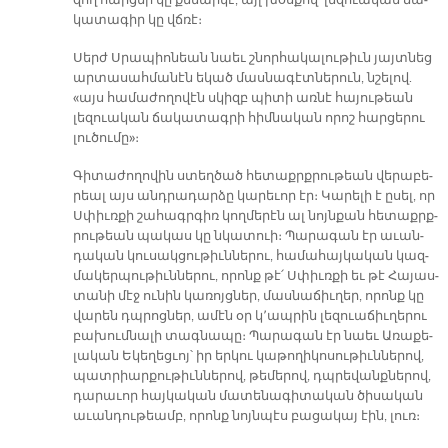
զող հար­ցեր կը քննար­կէ, այլ խօս­քով՝ լե­զուա­կան ճա­
կա­տա­գիր կը վճռէ։
Սերժ Սրա­պիո­նեան նաեւ շնոր­հա­կա­լու­թիւն յայտ­նեց
ար­տա­սահ­մա­նէն ե­կած մաս­նա­գէտ­նե­րուն, նշե­լով.
«այս հա­մա­ժո­ղո­վէն սկիզբ պի­տի առ­նէ հա­յու­թեան
լեզուա­կան ճա­կա­տագ­րի հիմ­նա­կան ո­րոշ հար­ցե­րու
լու­ծու­մը»։
­Գի­տա­ժո­ղո­վին ստեղ­ծած հե­տաքրք­րու­թեան վե­րա­բե­
րեալ այս անդ­րա­դար­ձը կա­րե­ւոր էր։ Կա­րե­լի է ը­սել, որ
Սփիւռ­քի շա­հագր­գիռ կող­մե­րէն ալ նոյն­քան հե­տաքրք­
րու­թեան պա­կաս կը նկա­տուի։ Պա­րա­գան էր ա­ւան­
դա­կան կու­սակ­ցու­թիւն­նե­րու, հա­մա­հայ­կա­կան կազ­
մա­կեր­պու­թիւն­նե­րու, ո­րոնք թէ՛ Սփիւռ­քի եւ թէ Հա­յաս­
տա­նի մէջ ու­նին կա­ռոյց­ներ, մաս­նա­ճիւ­ղեր, ո­րոնք կը
վա­րեն դպրոց­ներ, ա­մէն օր կ՚ապ­րին լե­զուա­ճիւ­ղե­րու
բա­խում­նա­լի տագ­նա­պը։ Պա­րա­գան էր նաեւ Ա­ռա­քե­
լա­կան Ե­կե­ղեց­ւոյ՝ իր եր­կու կա­թո­ղի­կո­սու­թիւն­նե­րով,
պատ­րիար­քու­թիւն­նե­րով, թե­մե­րով, դպրե­վան­քնե­րով,
դա­րա­ւոր հայ­կա­կան մա­տե­նա­գի­տա­կան ծի­սա­կան
ա­ւան­դու­թեամբ, ո­րոնք նոյն­պէս բա­ցա­կայ էին, լուռ։