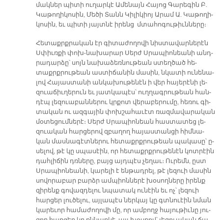
մակ­ներ պի­տի ու­ղար­կէ Ա­մե­նայն Հա­յոց Գա­րե­գին Բ.
Կա­թո­ղի­կո­սին, Մե­ծի Տանն Կի­լի­կիոյ Ա­րամ Ա. Կա­թո­ղի­
կո­սին, եւ պի­տի յայտ­նէ ի­րենց մտա­հո­գու­թիւն­նե­րը։
Հե­տաքրք­րա­կան էր գի­տա­ժո­ղո­վի նիս­տա­վար­նե­րէն
Սփիւռ­քի փոխ-­նա­խա­րար Սերժ Սրա­պիո­նեա­նի անդ­
րա­դար­ձը՝ սոյն նա­խա­ձեռ­նու­թեան ստեղ­ծած հե­
տաքրք­րու­թեան աս­տի­ճա­նին մա­սին, նկա­տի ու­նե­նա­
լով Հա­յաս­տա­նի ան­կա­խու­թե­նէն ի վեր հա­յե­րէ­նի լե­
զուա­ճիւ­ղե­րուն եւ յատ­կա­պէս՝ ուղ­ղագ­րու­թեան հան­
դէպ լե­զուա­բան­նե­րու կրքոտ վե­րա­բե­րու­մը, հե­ռու գի­
տա­կան ու ազ­գա­յին փո­խշա­հա­ւէտ ռազ­մա­վա­րա­կան
մօ­տե­ցում­նե­րէ։ Սերժ Սրա­պիո­նեան հաս­տա­տեց լե­
զուա­կան հար­ցե­րով զբա­ղող հա­յաս­տան­ցի հիմ­նա­
կան մաս­նա­գէտ­նե­րու հե­տաքրք­րու­թեան պա­կա­սը՝ ը­
սե­լով, թէ կը սպա­սէին, որ հե­տաքրք­րու­թե­նէն կոտ­րէին
դահ­լի­ճին դռնե­րը, բայց այդ­պէս չե­ղաւ։ Ու­րեմն, ըստ
Սրա­պիո­նեա­նի, կա­րե­լի է են­թադ­րել, թէ լե­զուի մա­սին
սո­վո­րա­բար բարձր ամ­պիոն­նե­րէ խօ­սող­նե­րը ի­րենք
զի­րենք գո­վազ­դե­լու նպա­տակ ու­նէին եւ ոչ՝ լե­զուի
հար­ցեր լու­ծե­լու, այ­լա­պէս ներ­կայ կը գտնուէին նման
կա­րե­ւոր հա­մա­ժո­ղո­վի մը, որ ամ­բողջ հա­յու­թիւ­նը յու­