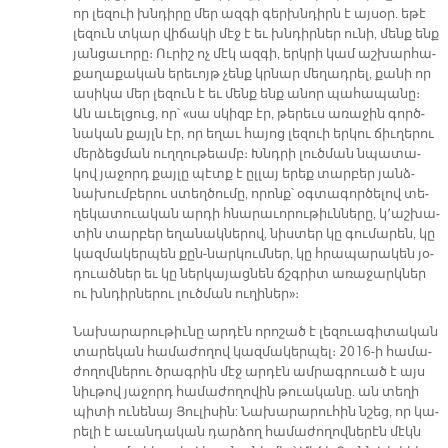
որ լե­զուի խնդի­րը մեր ազ­գի գերխն­դիրն է այ­սօր. ե­թէ
լե­զուն տկար վի­ճա­կի մէջ է եւ խնդիր­ներ ու­նի, մենք ենք
յան­ցա­ւո­րը։ Ու­րիշ ոչ մէկ ազ­գի, երկ­րի կամ աշ­խար­հա­
քա­ղա­քա­կան ե­րե­ւոյթ չենք կրնար մե­ղադ­րել, քա­նի որ
ա­սի­կա մեր լե­զուն է եւ մենք ենք ա­նոր պա­հա­պա­նը։
Ան ա­ւել­ցուց, որ՝ «սա սկիզբ էր, թե­րեւս ա­ռա­ջին գործ­
նա­կան քայլն էր, որ եղաւ հա­յոց լե­զուի եր­կու ճիւ­ղե­րու
մեր­ձեց­ման ուղ­ղու­թեամբ։ Խնդրի լուծ­ման նպա­տա­
կով յա­ջորդ քայ­լը պէտք է ըլլայ ե­րեք տար­բեր յանձ­
նախում­բե­րու ստեղ­ծու­մը, ո­րոնք՝ օգ­տա­գոր­ծե­լով տե­
ղե­կա­տուա­կան ար­դի հնա­րա­ւո­րու­թիւն­նե­րը, կ՚աշ­խա­
տին տար­բեր ե­ղա­նակ­նե­րով, նիս­տեր կը գումա­րեն, կը
կազ­մա­կեր­պեն քըն-նար­կում­ներ, կը հրա­պա­րա­կեն յօ­
դուած­ներ եւ կը ներ­կա­յաց­նեն ճշգրիտ ա­ռա­ջարկ­ներ
ու խնդիր­նե­րու լուծ­ման ու­ղի­ներ»։
Նա­խա­րա­րու­թիւ­նը ար­դէն ո­րո­շած է լե­զուա­գի­տա­կան
տա­րե­կան հա­մա­ժո­ղով կազ­մա­կեր­պել։ 2016-ի հա­մա­
ժո­ղով­նե­րու ծրագ­րին մէջ ար­դէն ամ­րագ­րուած է այս
նիւ­թով յա­ջորդ հա­մա­ժո­ղո­վին թուա­կա­նը. ան տե­ղի
պի­տի ու­նե­նայ Յու­լի­սին: Նա­խա­րա­րու­հին նշեց, որ կա­
րե­լի է ա­ւան­դա­կան դար­ձող հա­մա­ժո­ղով­նե­րէն մէկն