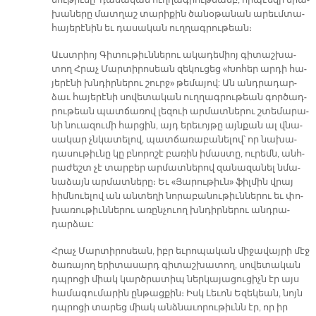
նու­թիւ­նը՝ դա­սա­կան ուղ­ղագ­րու­թեամբ, որ­պէս­զի ե­րա­
խա­նե­րը մատ­ղաշ տա­րի­քին ծա­նօ­թա­նան ա­րեւմտա­
հա­յե­րէ­նին եւ դա­սա­կան ուղ­ղագ­րու­թեան։
Աւստ­րիոյ Գի­տու­թիւն­նե­րու ա­կա­դե­միո­յ գի­տաշ­խա­
տող Հրաչ Մար­տի­րո­սեան զե­կու­ցեց «Խո­հեր ար­դի հա­
յե­րէ­նի խնդիր­նե­րու շուրջ» թե­մա­յով: Ան անդ­րա­դար­
ձաւ հա­յե­րէ­նի սո­վե­տա­կան ուղ­ղագ­րու­թեան գոր­ծադ­
րու­թեան պատ­ճա­ռով լե­զուի ար­մատ­նե­րու շտե­մա­րա­
նի նուա­զու­մի հար­ցին, այդ ե­րե­ւոյ­թը այն­քան ալ վնա­
սա­կար չնկա­տե­լով, պատ­ճա­ռա­բա­նե­լով՝ որ նա­խա­
դա­սու­թիւ­նը կը բնո­րո­շէ բա­ռին ի­մաս­տը, ու­րեմն, անհ­
րա­ժեշտ չէ տար­բեր ար­մատ­նե­րով զա­նա­զա­նել նմա­
նա­ձայն ար­մատ­նե­րը։ Եւ «Յա­րու­թիւն» ֆիլ­մին վրայ
հիմ­նուե­լով ան ան­տե­ղի նո­րա­բա­նու­թիւն­նե­րու եւ փո­
խա­ռու­թիւն­նե­րու ա­ռըն­չուող խնդիր­նե­րու անդ­րա­
դար­ձաւ:
Հրաչ Մար­տի­րո­սեան, իբր եւ­րո­պա­կան մի­ջա­վայ­րի մէջ
ծա­ռա­յող ե­րի­տա­սարդ գի­տաշ­խա­տող, սո­վե­տա­կան
դպրո­ցի միակ կարծ­րա­տիպ ներ­կա­յա­ցու­ցիչն էր այս
հա­մա­գու­մա­րին ըն­թաց­քին։ Իսկ Լե­ւոն Ե­զե­կեան, նոյն
դպրո­ցի տա­րեց միակ անձ­նա­ւո­րու­թիւնն էր, որ իր