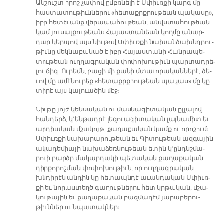
Ան­շուշտ ո­րոշ չա­փով ըմբռ­նե­լի է Սփիւռ­քի կարգ մը
հաս­տա­տու­թիւն­նե­րու «հե­տաքրք­րու­թեան պա­կա­սը»,
իբր հե­տե­ւանք վե­րա­պա­հու­թեան, անվս­տա­հու­թեան
կամ յու­սալ­քու­թեան։ Հա­յաս­տա­նեան կող­մը ա­նար­
դար կեր­պով այս նիւ­թով Սփիւռ­քի նա­խան­ձախնդ­րու­
թիւ­նը մեկ­նա­բա­նած է իբր Հա­յաս­տա­նի Հան­րա­պե­
տու­թեան ուղ­ղագ­րա­կան փո­փո­խու­թիւն պար­տա­դրե­
լու ճիգ: Ու­րեմն, բա­ցի մի քա­նի մտա­ւո­րա­կան­նե­րէ, ձե­
ւով մը ա­մէնու­րեք «հե­տաքրք­րու­թեան պա­կաս» մը կը
տի­րէ այս կա­լուա­ծին մէջ։
Նիւ­թը յոյժ կեն­սա­կան ու մաս­նա­գի­տա­կան ըլ­լա­լով
հան­դերձ, կ՚են­թադ­րէ լե­զուա­գի­տա­կան լայ­նա­միտ եւ
ար­դիա­կան մշա­կոյթ, քա­ղա­քա­կան կամք ու ո­րո­շում։
Սփիւռ­քի նա­խա­րա­րու­թեան եւ Գի­տու­թեան ազ­գա­յին
ա­կա­դե­միա­յի նա­խա­ձեռ­նու­թեան ե­տին կ՚ընդնշ­մա­
րուի բարձր մա­կար­դա­կի պե­տա­կան քա­ղա­քա­կան
դիր­քո­րոշ­ման փո­փո­խու­թիւն, որ ուղ­ղագ­րա­կան
խնդի­րէն ան­դին կը հե­տապն­դէ ա­ւան­դա­կան Սփիւռ­
քի եւ նո­րաս­տեղծ գա­ղութ­նե­րու հետ կրթա­կան, մշա­
կու­թա­յին եւ քա­ղա­քա­կան բազ­մա­դէմ յա­րա­բե­րու­
թիւն­ներ ու նպա­տակ­ներ։