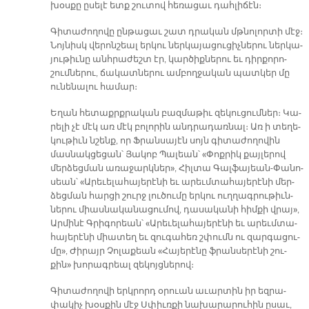
խօս­քը ը­սե­լէ ետք շու­տով հե­ռա­ցաւ դահ­լի­ճէն։
Գի­տա­ժո­ղո­վը ըն­թա­ցաւ շատ դրա­կան մթնո­լոր­տի մէջ։
Նոյ­նիսկ վե­րոն­շեալ եր­կու ներ­կա­յա­ցու­ցիչ­նե­րու ներ­կա­
յու­թիւ­նը անհ­րա­ժեշտ էր, կար­ծիք­նե­րու եւ դիր­քո­րո­
շում­նե­րու, ճա­կատ­նե­րու ամ­բող­ջա­կան պատ­կեր մը
ու­նե­նա­լու հա­մար։
Ե­ղան հե­տաքրք­րա­կան բազ­մա­թիւ զե­կու­ցում­ներ։ Կա­
րե­լի չէ մէկ առ մէկ բո­լո­րին անդ­րա­դառ­նալ։ Առ ի տե­ղե­
կու­թիւն նշենք, որ Ֆրան­սա­յէն սոյն գի­տա­ժո­ղո­վին
մաս­նակ­ցե­ցան՝ Յա­կոբ Պա­լեան՝ «Փոք­րիկ քայ­լե­րով
մեր­ձեց­ման ա­ռա­ջարկ­ներ», Հիլ­տա Գալ­ֆա­յեան-Փա­նո­
սեան՝ «Ա­րե­ւե­լա­հա­յե­րէ­նի եւ ա­րեւմ­տա­հա­յե­րէ­նի մեր­
ձեց­ման հար­ցի շուրջ լու­ծու­մը եր­կու ուղ­ղագ­րու­թիւն­
նե­րու միաս­նա­կա­նա­ցու­մով, դա­սա­կա­նի հիմ­քի վրայ»,
Ար­մի­նէ Գրի­գո­րեան՝ «Ա­րե­ւե­լա­հա­յե­րէ­նի եւ ա­րեւմ­տա­
հա­յե­րէ­նի միա­տեղ եւ զու­գա­հեռ շփումն ու զար­գա­ցու­
մը», Ժի­րայր Չո­լա­քեան «Հա­յե­րէ­նը ֆրան­սե­րէ­նի շու­
քին» խո­րագ­րեալ զե­կոյց­նե­րով։
Գի­տա­ժո­ղո­վի երկ­րորդ օ­րուան ա­ւար­տին իր եզ­րա­
փա­կիչ խօս­քին մէջ Սփիւռ­քի նա­խա­րա­րու­հին ը­սաւ,