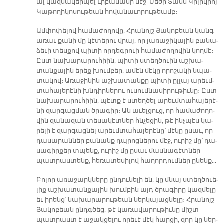
ալ կազ­մա­կեր­պել Լի­բա­նա­նի մէջ՝ Մե­ծի Տանն Կի­լի­կիոյ
Կա­թո­ղի­կո­սու­թեան հո­վա­նա­ւո­րու­թեամբ։
Ամ­փո­փե­լով հա­մա­ժո­ղո­վը, Հրա­նոյշ Յա­կո­բեան կանգ
ա­ռաւ քա­նի մը կէ­տե­րու վրայ, որ յա­ռա­ջի­կա­յին բա­նա­
ձե­ւի տես­քով պի­տի որ­դեգ­րուի հա­մա­ժո­ղո­վին կող­մէ։
Ըստ նա­խա­րա­րու­հիին, պի­տի ստեղ­ծուին աշ­խա­
տան­քա­յին ե­րեք խում­բեր, ա­մէն մէ­կը ո­րո­շա­կի նպա­
տա­կով։ Ա­ռա­ջի­նին աշ­խա­տան­քը պի­տի ըլ­լայ ա­րեւմ­
տա­հա­յե­րէ­նի խնդիր­նե­րու ու­սում­նա­սի­րու­թիւ­նը։ Ըստ
նա­խա­րա­րու­հի­ին, պէտք է ստեղ­ծել ա­րեւմ­տա­հա­յե­րէ­
նի զար­գաց­ման ծրա­գիր։ Ան ա­ւել­ցուց, որ հա­մա­ժո­ղո­
վին զա­նա­զան տե­սա­կէտ­ներ հնչե­ցին, թէ ինչ­պէս կա­
րե­լի է զար­գաց­նել ա­րեւմ­տա­հա­յե­րէ­նը՝ մէ­կը ը­սաւ, որ
դա­սա­րան­ներ բա­նանք դպրոց­նե­րու մէջ, ու­րիշ մը՝ դա­
սա­գիր­քեր տպենք, ու­րիշ մը ը­սաւ մաս­նա­գէտ­ներ
պատ­րաս­տենք, հե­ռա­տե­սի­լով հա­ղոր­դում­ներ ը­նենք…
Բո­լոր ա­ռա­ջարկ­նե­րը ըն­դու­նե­լի են, կը մնայ ստեղծուե­
լիք աշ­խա­տան­քա­յին խում­բին այդ ծրա­գի­րը կազ­մե­լը
եւ ի­րենց՝ նա­խա­րա­րու­թեան ներ­կա­յաց­նե­լը։ Հրա­նոյշ
Յա­կո­բեան ընդ­գծեց, թէ կա­ռա­վա­րու­թիւ­նը միշտ
պատ­րաստ է ա­ջակ­ցե­լու ո­րե­ւէ մէկ հար­ցի, զոր կը ներ­