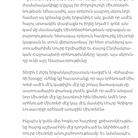
ժա­մա­նա­կա­կի­ցը կ՚ըլ­լայ իր ժո­ղո­վուր­դի Միւ­ռո­նօրհ­
նու­թեա­ն: Ա­հա­ւա­սիկ, այս օ­րե­րուն ապ­րող սե­րուն­դի
հա­մար ալ կրնանք ը­սել եր­ջա­նիկ է ան, քա­նի որ ա­մէն
հա­յու սրտա­գին փա­փաքն ու իղ­ձը ե­ղած է գո­նէ ան­
գամ մը մաս­նակ­ցիլ Միւ­ռո­նօրհ­նու­թեան սրբա­զան ա­
րա­րո­ղու­թեա­ն, հե­տա­գայ օ­րե­րուն համ­բու­րել Միւ­ռո­նի
կաթ­սան եւ տուն վե­րա­դառ­նալ՝ իր հետ տա­նե­լով աս­
տուա­ծա­հիմն Սուրբ Էջ­միած­նի եւ Հա­յոց Ընդ­հան­րա­
կան Հայ­րա­պե­տի օրհ­նու­թիւն­նե­րը: Այ­սօր, այս սե­րուն­
դը ու­նի այդ հնա­րա­ւո­րու­թիւ­նը:
Տե­ղին է յի­շել եր­ջան­կա­յի­շա­տակ Վազ­գէն Ա. Վե­հա­փա­
ռի խօս­քը՝ «Մենք կը հա­ւա­տանք, որ այս օրհ­նուած Միւ­
ռո­նի ա­մէն մէկ կա­թի­լին մէջ կը շո­ղայ ճա­ռա­գայթ մը
աս­տուա­ծա­յին փա­ռաց լոյ­սէն, քա­նի որ ա­մէն ան­գամ
նոր Մի­ւռո­նի մէջ կը խառ­նուի հին Միւ­ռոն: Ա­մէն նոր
օրհ­նուած Միւ­ռո­նի մէջ կայ մէկ մաս­նիկ Սուրբ Գրի­գոր
Լու­սա­ւոր­չի օրհ­նած ա­ռա­ջին Միւ­ռո­նէ­ն»:
Ինչ­պէս կ՚ը­սեն մեր հո­գե­ւոր հայ­րե­րը՝ քրիս­տո­նէու­թիւ­
նը հա­յոց աշ­խար­հին մէջ դրոշ­մուած եւ ներծ­ծուած է
Սուրբ Միւ­ռո­նի ա­նու­շա­հո­տու­թեամբ: Եւ նմա­նա­պէս,