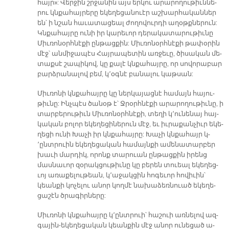
հայ­ր»: Վեր­ջին շրջա­նին այս եր­կու ա­րա­րո­ղու­թիւն­նե­
րու կնքա­հայ­րե­րը ե­կե­ղե­ցա­նուէր աշ­խար­հա­կան­ներ
են՝ ի նշան հա­ւա­տա­ցեալ ժո­ղո­վուր­դի ա­ղօթք­նե­րուն:
Կնքա­հայ­րը ու­նի իր կա­րե­ւոր դե­րա­կա­տա­րու­թիւ­նը
Միւ­ռո­նօրհ­նէ­քի ըն­թաց­քին: Միւ­ռո­նօրհ­նէ­քի թա­փօ­րին
մէջ՝ ան­մի­ջա­պէս Հայ­րա­պե­տին առ­ջե­ւը, ծի­սա­կան մե­
տաք­սէ շա­պի­կով, կը քա­լէ կնքա­հայ­րը, որ սո­վո­րա­բար
բարձ­րա­նա­լով բեմ, կ՚օգ­նէ բա­նա­լու կաթ­սան:
Միւ­ռո­նի կնքա­հայ­րը կը ներ­կա­յաց­նէ հա­մայն հա­յու­
թիւ­նը: Ինչ­պէս ծա­նօթ է՝ Ջրօրհ­նէ­քի ա­րա­րո­ղու­թիւ­նը, ի
տար­բե­րու­թիւն Միւ­ռո­նօրհ­նէ­քի, տե­ղի կ՚ու­նե­նայ հայ­
կա­կան բո­լոր ե­կե­ղե­ցի­նե­րուն մէջ, եւ իւ­րա­քան­չիւր ե­կե­
ղե­ցի ու­նի Խա­չի իր կնքա­հայ­րը: Խա­չի կնքա­հայր կ­­
՚ընտ­րուին ե­կե­ղե­ցա­կան հա­մայն­քի ա­մե­նա­տար­բեր
խա­ւի մար­դիկ, ո­րոնք տա­րուան ըն­թաց­քին ի­րենց
մաս­նա­ւոր զօ­րակ­ցու­թիւ­նը կը բե­րեն տուեալ ե­կե­ղեց­
ւոյ ա­ռա­քե­լու­թեան, կ՚ա­ջակ­ցին հո­գե­ւոր հո­վի­ւին՝
կեան­քի կո­չե­լու ա­նոր կող­մէ նա­խա­ձեռ­նուած ե­կե­ղե­
ցա­շէն ծրա­գիր­նե­րը:
Միւ­ռո­նի կնքա­հայ­րը կ՚ընտ­րուի՝ հա­շուի առ­նե­լով ազ­
գա­յին-ե­կե­ղե­ցա­կան կեան­քին մէջ ա­նոր ու­նե­ցած ա­