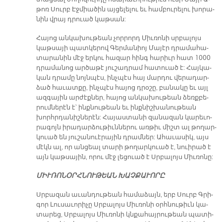
թոռ Սուրբ Էջ­միա­ծին այ­ցե­լե­լու եւ համ­բու­րե­լու խո­րա­
նին վրայ դրուած կաթ­սան:
Հա­յոց ան­կա­խու­թեան չոր­րորդ Միւ­ռո­նի սրբա­լոյս
կաթ­սա­յի պատ­կե­րով Գեր­մա­նիոյ Մա­յէր դրա­մա­հա­
տա­րա­նին մէջ եր­կու հա­զար հինգ հա­րիւր հատ 1000
դրա­մա­նոց ար­ծա­թէ յու­շադ­րամ հա­տուած է: Հայ­կա­
կան դրա­մը նոյն­պէս, ինչ­պէս հայ մար­դու վե­րա­դար­
ձած հա­ւատ­քը, ինչ­պէս հա­յոց դրօ­շը, բա­նա­կը եւ այլ
ազ­գա­յին ար­ժէք­ներ, հա­յոց ան­կա­խու­թեան ձեռք­բե­
րում­նե­րէն է՝ ինք­նու­թեան եւ ինք­նիշ­խա­նու­թեան
խորհր­դա­նի­շնե­րէն: Հա­յաս­տա­նի զա­նա­զան կա­րե­ւո­
րա­գոյն ի­րա­դար­ձու­թիւն­նե­րու առ­թիւ միշտ ալ թո­ղար­
կուած են յու­շա­նուէ­րա­յին դրամ­ներ: Ա­հա­ւա­սիկ, այս
մէկն ալ, որ ան­ցեալ տա­րի թո­ղար­կուած է, նուի­րած է
այն կաթ­սա­յին, ո­րու մէջ լե­ցուած է Սրբա­լոյս Միւ­ռո­նը:
ՄԻՒ­ՌՈ­ՆՕՐՀ­ՆՈՒ­ԹԵԱՆ ԽԱՉ­ՔԱ­ՒՈ­ՐԸ
Սրբա­զան ա­ւան­դու­թեան հա­մա­ձայն, երբ Սուրբ Գրի­
գոր Լու­սա­ւո­րի­չը Սրբա­լոյս Միւ­ռո­նի օրհ­նու­թիւն կա­
տա­րեց, Սրբալոյս Միւ­ռո­նի կնքա­հայ­րու­թեան պա­տի­