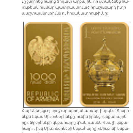
ւը շնոր­հեց հա­յոց Տրդատ ար­քա­յին, որ ստանձ­նեց հա­
յու­թեան հա­մար պատ­րաս­տուած հրա­շա­զարդ իւ­ղի
պաշտ­պա­նու­թիւնն ու հո­վա­նա­ւո­րու­թիւ­նը:
Հայ Ե­կե­ղեց­ւոյ ո­րոշ ա­րա­րո­ղա­կար­գեր, ինչ­պէս՝ Ջրօրհ­
նէքն է կամ Միւ­ռո­նօրհ­նէ­քը, ու­նին ի­րենց «կնքա­հայ­րե­
րը»: Ջրօրհ­նէ­քի կնքա­հայ­րը կ՚ա­նուա­նեն «Խա­չի կնքա­
հայ­ր» , իսկ Միւ­ռո­նօր­նէ­քի կնքա­հայ­րը՝ «Միւ­ռո­նի կնքա­