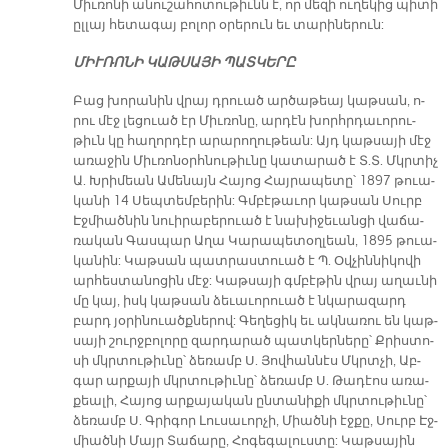
Միւ­ռո­նի ա­նու­շա­հո­տու­թիւնն է, որ մե­զի ու­ղե­կից պի­տի
ըլ­լայ հե­տա­գայ բո­լոր օ­րե­րուն եւ տա­րի­նե­րուն:
ՄԻՒ­ՌՈ­ՆԻ ԿԱԹ­ՍԱ­ՅԻ ՊԱՏ­ԿԵ­ՐԸ
Բաց խո­րա­նին վրայ դրուած ար­ծա­թեայ կաթ­սան, ո­
րու մէջ լե­ցուած էր Միւ­ռո­նը, ար­դէն խորհր­դա­ւո­րու­
թիւն կը հա­ղոր­դէր ա­րա­րո­ղու­թեա­ն: Այդ կաթ­սա­յի մէջ
ա­ռա­ջին Միւ­ռո­նօրհ­նու­թիւ­նը կա­տա­րած է Տ.Տ. Մկրտիչ
Ա. Խրի­մեան Ա­մե­նայն Հա­յոց Հայ­րա­պե­տը՝ 1897 թուա­
կա­նի 14 Սեպ­տեմ­բե­րին: Գմբէ­թա­ւոր կաթ­սան Սուրբ
Էջ­միած­նին նուի­րա­բե­րուած է նա­խի­ջե­ւան­ցի վա­ճա­
ռա­կան Գաս­պար Ա­ղա Կա­րա­պե­տօղ­լեա­ն, 1895 թուա­
կա­նին: Կաթ­սան պատ­րաս­տուած է Պ. Օվ­չին­նի­կո­վի
ար­հես­տա­նո­ցին մէջ: Կաթ­սա­յի գմբէ­թին վրայ ա­ղաւ­նի
մը կայ, իսկ կաթ­սան ձե­ւա­ւո­րուած է նկա­րա­զարդ
բարդ յօ­րի­նուածք­նե­րով: Գե­ղե­ցիկ եւ ակ­նա­ռու են կաթ­
սա­յի շուրջ­բո­լո­րը զար­դա­րած պատ­կեր­նե­րը՝ Քրիս­տո­
սի մկրտու­թիւ­նը՝ ձե­ռամբ Ս. Յով­հան­նէս Մկրտչի, Աբ­
գար ար­քա­յի մկրտու­թիւ­նը՝ ձե­ռամբ Ս. Թա­դէոս ա­ռա­
քեա­լի, Հա­յոց ար­քա­յա­կան ըն­տա­նի­քի մկրտու­թիւ­նը՝
ձե­ռամբ Ս. Գրի­գոր Լու­սա­ւոր­չի, Միած­նի էջ­քը, Սուրբ Էջ­
միա­ծնի Մայր Տա­ճա­րը, Հո­գե­գա­լուս­տը: Կաթ­սա­յին