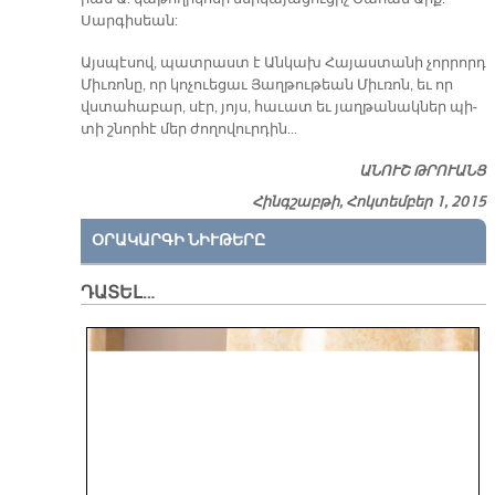
Սար­գի­սեա­ն:
Այս­պէ­սով, պատ­րաստ է Ան­կախ Հա­յաս­տա­նի չոր­րորդ
Միւ­ռո­նը, որ կո­չուե­ցաւ Յաղ­թու­թեան Միւ­ռոն, եւ ո­ր
վստա­հա­բար, սէր, յոյս, հա­ւատ եւ յաղ­թա­նակ­ներ պի­
տի շնոր­հէ մեր ժո­ղո­վուր­դին...
ԱՆՈՒՇ ԹՐՈՒԱՆՑ
Հինգշաբթի, Հոկտեմբեր 1, 2015
ՕՐԱԿԱՐԳԻ ՆԻՒԹԵՐԸ
ԴԱՏԵԼ…