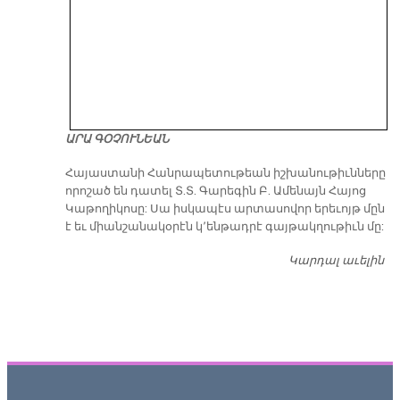
ԱՐԱ ԳՕՉՈՒՆԵԱՆ
​Հայաստանի Հանրապետութեան իշխանութիւնները
որոշած են դատել Տ.Տ. Գարեգին Բ. Ամենայն Հայոց
Կաթողիկոսը: Սա իսկապէս արտասովոր երեւոյթ մըն
է եւ միանշանակօրէն կ՚ենթադրէ գայթակղութիւն մը:
Կարդալ աւելին
Դ