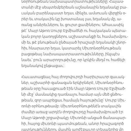
նօրհ­նու­թեան նա­խա­պատ­րա­տու­թիւն­նե­րը: Հա­յաս­
տա­նի մէջ սեպ­տեմ­բե­րեան աշ­նա­նա­յին ե­ղա­նա­կը բա­
ւա­կան բա­րեն­պաստ ե­ղաւ մին­չեւ ամ­սուան վեր­ջին օ­
րեր եւ տա­կա­ւին կը խոս­տա­նայ լաւ ե­ղա­նակ մը, ա­
ռանց անձ­րեւ­նե­րու եւ ցուրտ քա­մի­նե­րու: Ա­հա­ւա­սիկ
թէ՛ Մայր Ա­թոռ Սուրբ Էջ­միած­նի ու հայ­կա­կան պե­տա­
կան բո­լոր կա­ռոյց­նե­րու աշ­խա­տան­քի եւ հա­մախմ­բու­
մի եւ թէ բնու­թեան ըն­ծա­յած հրա­շա­լի ե­ղա­նա­կի շնոր­
հիւ հնա­րա­ւոր ե­ղաւ կա­տա­րել Միւ­ռո­նօրհ­նու­թեան
բա­ցօ­թեայ նա­խա­պատ­րաս­տու­թիւն­նե­րը, ինչ­պէս
նաեւ՝ բուն ա­րա­րո­ղու­թիւ­նը, որ կրկին մեղմ ու հա­ճե­լի
ե­ղա­նա­կով ըն­թա­ցաւ:
Հա­ւա­տա­ցեալ հայ ժո­ղո­վուր­դի հա­րիւ­րա­ւոր զա­ւակ­
ներ, աշ­խար­հի զա­նա­զան եր­կիր­նե­րէ, Միւ­ռո­նօրհ­նու­
թեան օ­րը հա­ւա­քուած էին Մայր Ա­թոռ Սուրբ Էջ­միած­
նի մէջ՝ մաս­նա­կի­ց դառ­նա­լու հա­մար այն մեծ ցնծու­
թեա­ն, զոր ապ­րե­ցաւ հա­մայն հա­յու­թիւ­նը՝ Սուրբ Միւ­
ռո­նի օրհ­նու­թեամբ: Միւ­ռո­նօրհ­նու­թե­նէն տա­կա­ւին
ժա­մեր ա­ռաջ ար­դէն ժո­ղո­վուր­դը հա­մախմ­բուած էր
Մայր Ա­թո­ռի շրջա­փա­կը: Միւ­ռո­նի ան­ցած ճա­նա­պար­
հի, հա­յոց միւ­ռո­նի պատ­մու­թեան, ա­նոր հրա­շա­գործ
յատ­կու­թիւն­նե­րու մա­սին ար­ժէ­քա­ւոր տե­սաե­րիզ մը