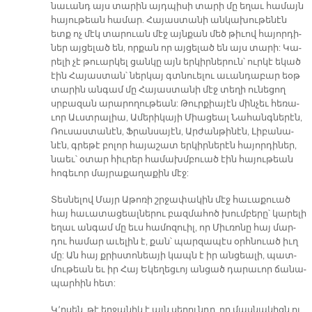
նա­ւանդ այս տա­րին այդ­պի­սի տա­րի մը ե­ղաւ հա­մայն
հա­յու­թեան հա­մար. Հա­յաս­տա­նի ան­կա­խու­թե­նէն
ետք ոչ մէկ տա­րուան մէջ այն­քան մեծ թի­ւով հա­յոր­դի­
ներ այ­ցե­լած են, որ­քան որ այ­ցե­լած են այս տա­րի: Կա­
րե­լի չէ թուար­կել ցան­կը այն եր­կիր­նե­րուն՝ ուր­կէ ե­կած
էին Հա­յաս­տան՝ ներ­կայ գտնուե­լու ա­ւան­դա­բար եօ­թ
տա­րին ան­գամ մը Հա­յաս­տա­նի մէջ տե­ղի ու­նե­ցող
սրբա­զան ա­րա­րո­ղու­թեա­ն: Թուր­քիա­յէն մին­չեւ հե­ռա­
ւոր Աւստ­րա­լիա, Ա­մե­րի­կա­յի Միա­ցեալ Նա­հանգ­նե­րէն,
Ռու­սաս­տա­նէն, Ֆրան­սա­յէն, Ար­ժան­թի­նէն, Լի­բա­նա­
նէն, գրե­թէ բո­լոր հա­յա­շատ եր­կիր­նե­րէն հա­յոր­դի­ներ,
նաեւ՝ օ­տար հիւ­րեր հա­մախմ­բուած էին հա­յու­թեան
հո­գե­ւոր մայ­րա­քա­ղա­քին մէջ:
Տես­նե­լով Մայր Ա­թո­ռի շրջա­փա­կին մէջ հա­ւա­քուած
հայ հա­ւա­տա­ցեալ­նե­րու բազ­մա­հոծ խում­բե­րը՝ կա­րե­լի
ե­ղաւ ան­գամ մը եւս հա­մո­զուիլ, որ Միւ­ռո­նը հայ մար­
դու հա­մար ա­ւե­լին է, քան՝ պար­զա­պէս օրհնուած իւղ
մը: Ան հայ քրիս­տո­նեա­յի կապն է իր ան­ցեա­լի, պատ­
մու­թեան եւ իր Հայ Ե­կե­ղե­ցւոյ ան­ցած դա­րա­ւոր ճա­նա­
պար­հին հետ:
Կ՚ը­սեն, թէ եր­ջա­նիկ է այն սե­րուն­դը, ո­ր մաս­նա­կիցն ու