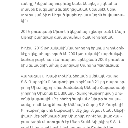
ւան­դը: Կնքա­հայ­րու­թիւ­նը նաեւ ե­կե­ղեց­ւոյ գնա­հա­
տանքն է ազ­գա­յին եւ ե­կե­ղե­ցա­կան կեան­քէն ներս
տուեալ ան­ձի ու­նե­ցած կա­րե­ւոր ա­ւան­դին եւ վաս­տա­
կին:
2015 թուա­կա­նի Միւ­ռո­նի կնքա­հայր ընտ­րուած է Մայր
Ա­թո­ռի բա­րե­րար գա­նա­տա­հայ Հայկ Թի­թի­զեան:
Ի դէպ, 2015 թուա­կա­նին նա­խոր­դող եր­կու Միւ­ռո­նօրհ­
նէ­քի կնքա­հայր ե­ղած են 2001 թուականին ար­ժան­թի­
նա­հայ բա­րե­րար Է­տուար­տօ Էր­նէ­քեան 2008 թուակա-
նին եւ ա­մե­րի­կա­հայ բա­րե­րար Սար­գիս Պե­տե­ւեան:
Վա­րա­գայ Ս. Խա­չի տօ­նին, ձե­ռամբ Ա­մե­նայն Հա­յոց
Տ.Տ. Գա­րե­գին Բ. Կա­թո­ղի­կո­սի օրհ­նած 21-րդ դա­րու եր­
րորդ Միւ­ռո­նը, որ միա­ժա­մա­նակ Ան­կախ Հա­յաս­տա­նի
չոր­րորդ Միւ­ռոնն է: Ա­մե­նայն Հա­յոց Կա­թո­ղի­կո­սը Միւ­
ռո­նի կաթ­սա­յին մէջ հե­ղեց ծաղ­կանց նիւ­թը եւ բա­լա­
սա­նը, որ­մէ ետք ձե­ռամբ Ա­մե­նայն Հա­յոց Տ.Տ. Գա­րե­գին
Բ. Կա­թո­ղի­կո­սին կաթ­սա­յին մէջ լե­ցուե­ցաւ նաեւ Ան­թի­
լիա­սի մէջ օրհ­նուած նոր Միւ­ռո­նը, որ Վե­հա­փառ Հայ­
րա­պե­տին մա­տու­ցած էր Մե­ծի Տանն Կի­լի­կիոյ Տ.Տ. Ա­
րամ Ա. կա­թո­ղի­կո­սի ներ­կա­յա­ցու­ցիչ Շա­հան Արք.