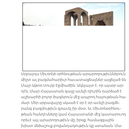
Սրբա­լոյս Միւ­ռո­նի օրհ­նու­թեան ա­րա­րո­ղու­թիւն­նե­րուն
միշտ ալ բազ­մա­հա­րիւր հա­ւա­տա­ցեալ­ներ այ­ցե­լած են
Մայր Ա­թոռ Սուրբ Էջ­միա­ծին: Ակն­յայտ է, որ այ­սօր ար­
դէն, Մայր Հա­յաս­տան գա­լը ա­ւե­լի դիւ­րին դար­ձած է
աշ­խար­հի բո­լոր ծա­գե­րուն մէջ ապ­րող հա­յու­թեան հա­
մար: Մեր սրբա­վայ­րը սկսած է օ­ր է օր ա­ւե­լի բազ­մե­
րանգ բազ­մու­թիւն գրա­ւել իր մօտ, եւ Միւ­ռո­նօրհ­նու­
թեան հան­դէս­նե­րը կամ Հա­յաս­տա­նի մէջ կա­տա­րուող
ո­րե­ւէ այլ ա­րա­րո­ղու­թիւն մը, ի­րօք, հա­մազ­գա­յին
խիստ մե­ծա­շուք բո­վան­դա­կու­թիւն կը ստա­նան: Մա­