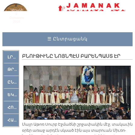
Կիրակի
9,
Օգոստոս
2026
☰ Ընտրացանկ
ԲՆՈՒԹԻՒՆԸ ՆՈՅՆՊԷՍ ԲԱՐԵՆՊԱՍՏ ԷՐ
ԼՐԱՀՈՍ
ԹՐՔԱՀԱՅ ԿԵԱՆՔ
ԸՆԿԵՐԱՄՇԱԿՈՒԹԱՅԻՆ
ԵԿԵՂԵՑԱԿԱՆ
ՀՈԳԵՄՏԱՒՈՐ
ՀԱՐԹԱԿ
Մայր Ա­թոռ Սուրբ Էջ­մած­նի շրջա­փա­կին մէջ, տա­կա­ւին
օ­րեր ա­ռաջ ար­դէն սկսած էին այս տա­րուան Միւ­ռո­