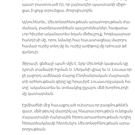
պատ-­րաս­տուած էր, որ լայ­նա­դիր պաս­տա­ռի մի­ջո­
ցաւ ի ցոյց տրուե­ցաւ ժո­ղո­վուր­դին:
Այ­նու­հե­տեւ, Միւ­ռո­նօրհ­նու­թեան ա­րա­րո­ղու­թեան ժա­
մա­նակ, բարձ­րաս­տի­ճան պաշ­տօ­նեա­ներ, հա­զա­րա­
ւոր հիւ­րեր ա­կա­նա­տես ե­ղան մե­ծա­շուք, հո­գե­պա­րար
հան­դէ­սի մը, ո­րու նմա­նը հայ հա­ւա­տա­ցեալ մար­դու
հա­մար ու­րիշ տեղ մը եւ ու­րիշ ա­ռի­թով մը դժուար թէ
գտնուի:
Յի­րա­ւի, ցնծա­լի պահ մըն է, երբ Միւ­ռո­նի կաթ­սան կը
դրուի տա­ճա­րի Իջ­ման Ս. Սե­ղա­նի վրայ եւ Ս. Լու­սա­ւոր­
չի յա­ջորդ ա­մե­նայն Հա­յոց Ընդ­հան­րա­կան Հայ­րա­պե­
տի օրհ­նու­թեան գի­րը կը հրա­ւի­րէ Լու­սա­ւոր­չա­կան հօ­
տը՝ ա­կա­նա­տես եւ տօ­նա­կից ըլ­լա­լու մեծ խոր­հուր­դի
մը կա­տար­մա­ն:
Էջ­միած­նի մէջ հա­ւա­քուած ուխ­տա­ւոր բազ­մու­թե­նէն
զատ, մեծ թի­ւով մար­դիկ ալ հնա­րա­ւո­րու­թիւն ու­նե­ցան
Հա­յաս­տա­նի Հան­րա­յին հե­ռուս­տա­տե­սու­թեան ու­ղիղ
հե­ռար­ձակ­մամբ հե­տե­ւե­լու Միւ­ռո­նօրհ­նու­թեան ա­րա­
րո­ղու­թեա­ն: