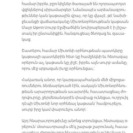
հա­մար իբ­րեւ բըռ-նիչ­ներ ծա­ռա­յած են ո­լո­րապ­տոյտ
վզիկ­նե­րով սի­րա­մար­գե­ր: Նմա­նա­պէս ար­ձա­նագ­րու­
թիւն­ներ կան կաթ­սա­յին վրայ, որ կը վկա­յէ, թէ նա­խի­
ջե­ւան­ցի վա­ճա­ռա­կա­նը Միւ­ռո­նօրհ­նու­թեան կաթ­սան
Մայր Ա­թոռ Սուրբ Էջ­միած­նին նուի­րա­բե­րած է ի յի­շա­
տակ իր ըն­տա­նի­քին, հան­գու­ցեալ ծնո­ղաց եւ զա­ւա­
կաց:
Շա­տե­րու հա­մար Միւ­ռո­նի օրհ­նու­թեան պատ­կե­րը
կաթ­սա­յի պատ­կե­րին հետ կը հա­մընկ­նի եւ հե­տա­գայ
օ­րե­րուն ալ, կաթ­սան կը յի­շէ, իբ­րեւ այն սուրբ ա­մա­նը,
ո­րու մէջ սրբա­զան իւ­ղը օրհ­նուե­ցաւ:
Հա­կա­ռակ ա­նոր, որ կար­գա­պա­հա­կան մեծ մի­ջո­ցա­
ռում­նե­րու ձեռ­նար­կուած էին, սա­կայն Միւ­ռո­նօրհ­նու­
թեան ա­րա­րո­ղու­թեան ա­ւար­տին, հա­ւա­տա­ցեալ ժո­
ղո­վուր­դը, ջեր­մե­ռան­դօ­րէն փա­փաք ու­նե­ցաւ ուղ­ղուիլ
դէ­պի Միւ­ռո­նի նոր օրհ­նեալ կաթ­սան՝ համ­բու­րե­լու
սուրբ ի­րը կամ փա­րուե­լու ա­նոր:
Այդ հնա­րա­ւո­րու­թիւ­նը ա­նոնց տրուե­ցաւ հե­տա­գայ օ­
րե­րուն՝ մօ­տա­ւո­րա­պէս մէկ շա­բաթ շա­րու­նակ, հա­ւա­
տա­ցեալ ժո­ղո­վուր­դը հնա­րա­ւո­րու­թիւն ու­նի Մայր Ա­