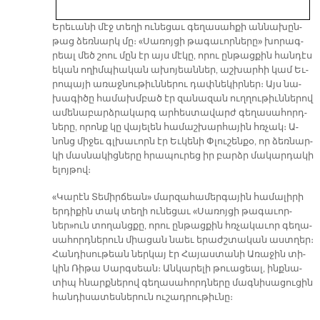
Ե­րե­ւա­նի մէջ տե­ղի ու­նե­ցաւ գե­ղա­սահ­քի ան­նա­խըն­
թաց ձեռ­նարկ մը։ «Սա­ռոյ­ցի թա­գա­ւոր­նե­րը» խո­րագ­
րեալ մեծ շոու մըն էր այս մէ­կը, ո­րու ըն­թաց­քին հան­դէս
ե­կան ո­ղիմ­պիա­կան ա­խո­յեան­ներ, աշ­խար­հի կամ Եւ­
րո­պա­յի ա­ռաջ­նու­թիւն­նե­րու դափ­նե­կիր­ներ։ Այս նա­
խա­գի­ծը հա­մախմ­բած էր զա­նա­զան ուղ­ղու­թիւն­նե­րով
ա­մե­նա­բարձ­րա­կարգ ար­հես­տա­վարժ գե­ղա­սա­հորդ­
նե­րը, ո­րոնք կը վա­յե­լեն հա­մաշ­խար­հա­յին հռչակ։ Ա­
նոնց մի­ջեւ գլխա­ւորն էր Եւ­կե­նի Փլուշ­են­քօ, որ ձեռ­նար­
կի մաս­նա­կից­նե­րը հրա­պու­րեց իր բարձր մա­կար­դա­կի
ե­լոյ­թով։
«Կա­րէն Տե­միր­ճեան» մար­զա­հա­մեր­գա­յին հա­մա­լի­րի
եր­դի­քին տակ տե­ղի ու­նե­ցաւ «Սա­ռոյ­ցի թա­գա­ւոր­
ներ»ուն տո­ղանց­քը, ո­րու ըն­թաց­քին հռչա­կա­ւոր գե­ղա­
սա­հորդ­նե­րուն միա­ցան նաեւ ե­րաժշ­տա­կան աստ­ղեր։
Հան­դի­սու­թեան ներ­կայ էր Հա­յաս­տա­նի Ա­ռա­ջին տի­
կին Ռի­թա Սարգ­սեան։ Ան­կա­րե­լի թուա­ցեալ, ինք­նա­
տիպ հնարք­նե­րով գե­ղա­սա­հորդ­նե­րը մագ­նի­սա­ցու­ցին
հան­դի­սա­տես­նե­րուն ու­շադ­րու­թիւ­նը։