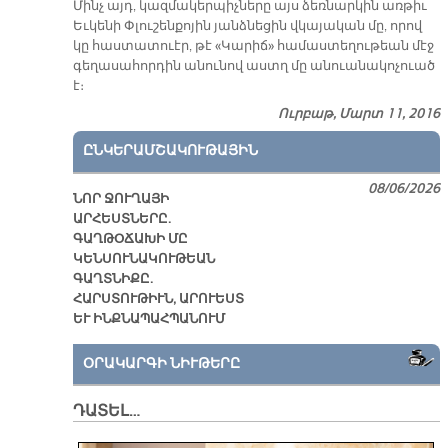
Մինչ այդ, կազ­մա­կեր­պիչ­նե­րը այս ձեռ­նար­կին առ­թիւ
Եւ­կե­նի Փլուշ­են­քո­յին յանձ­նե­ցին վկա­յա­կան մը, ո­րով
կը հաս­տա­տուէր, թէ «Կա­րիճ» հա­մաս­տե­ղու­թեան մէջ
գե­ղա­սա­հոր­դին ա­նու­նով աստղ մը ա­նուա­նա­կո­չուած
է։
Ուրբաթ, Մարտ 11, 2016
ԸՆԿԵՐԱՄՇԱԿՈՒԹԱՅԻՆ
08/06/2026
ՆՈՐ ՋՈՒՂԱՅԻ
ԱՐՀԵՍՏՆԵՐԸ.
ԳԱՂԹՕՃԱԽԻ ՄԸ
ԿԵՆՍՈՒՆԱԿՈՒԹԵԱՆ
ԳԱՂՏՆԻՔԸ.
ՀԱՐՍՏՈՒԹԻՒՆ, ԱՐՈՒԵՍՏ
ԵՒ ԻՆՔՆԱՊԱՀՊԱՆՈՒՄ
ՕՐԱԿԱՐԳԻ ՆԻՒԹԵՐԸ
ԴԱՏԵԼ…