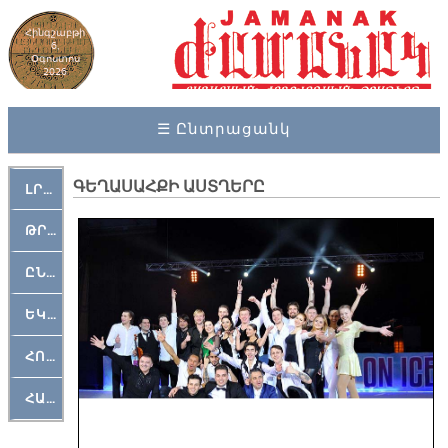
Հինգշաբթի
6,
Օգոստոս
2026
☰ Ընտրացանկ
ԳԵՂԱՍԱՀՔԻ ԱՍՏՂԵՐԸ
ԼՐԱՀՈՍ
ԹՐՔԱՀԱՅ ԿԵԱՆՔ
ԸՆԿԵՐԱՄՇԱԿՈՒԹԱՅԻՆ
ԵԿԵՂԵՑԱԿԱՆ
ՀՈԳԵՄՏԱՒՈՐ
ՀԱՐԹԱԿ