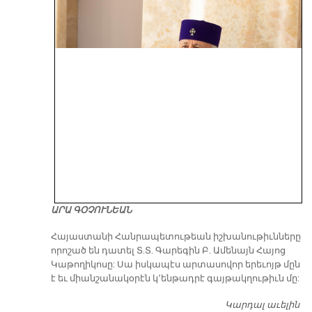
ԱՐԱ ԳՕՉՈՒՆԵԱՆ
​Հայաստանի Հանրապետութեան իշխանութիւնները
որոշած են դատել Տ.Տ. Գարեգին Բ. Ամենայն Հայոց
Կաթողիկոսը: Սա իսկապէս արտասովոր երեւոյթ մըն
է եւ միանշանակօրէն կ՚ենթադրէ գայթակղութիւն մը:
Կարդալ աւելին
Դ