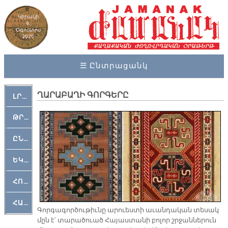
Կիրակի
9,
Օգոստոս
2026
☰ Ընտրացանկ
ՂԱՐԱԲԱՂԻ ԳՈՐԳԵՐԸ
ԼՐԱՀՈՍ
ԹՐՔԱՀԱՅ ԿԵԱՆՔ
ԸՆԿԵՐԱՄՇԱԿՈՒԹԱՅԻՆ
ԵԿԵՂԵՑԱԿԱՆ
ՀՈԳԵՄՏԱՒՈՐ
ՀԱՐԹԱԿ
Գոր­գա­գոր­ծու­թիւ­նը ա­րուես­տի ա­ւան­դա­կան տե­սակ
մըն է՝ տա­րա­ծուած Հա­յաս­տա­նի բո­լոր շրջան­նե­րուն