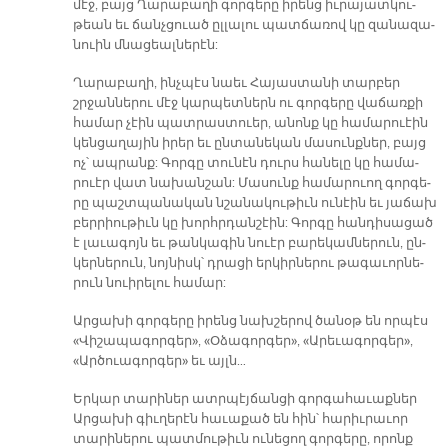
մէջ, բայց Ղա­րա­բա­ղի գոր­գե­րը ի­րենց իւ­րա­յատ­կու­
թեան եւ ճանչ­ցուած ըլ­լա­լու պատ­ճա­ռով կը զա­նա­զա­
նուին մնա­ցեալ­նե­րէն:
Ղա­րա­բա­ղի, ինչ­պէս նաեւ Հա­յաս­տա­նի տար­բեր
շրջան­նե­րու մէջ կար­պետ­ներն ու գոր­գե­րը վա­ճառ­քի
հա­մար չէին պատ­րաս­տուեր, ա­նոնք կը հա­մա­րուէին
կեն­ցա­ղա­յին ի­րեր եւ ըն­տա­նե­կան մա­սունք­ներ, բայց
ոչ՝ ապ­րանք: Գոր­գը տու­նէն դուրս հա­նե­լը կը հա­մա­
րուէր վատ նա­խան­շան: Մա­սունք հա­մա­րուող գոր­գե­
րը պաշտ­պա­նա­կան նշա­նա­կու­թիւն ու­նէին եւ յա­ճախ
բեր­րիու­թիւն կը խորհր­դան­շէին: Գոր­գը հան­դի­սա­ցած
է լա­ւա­գոյն եւ թան­կա­գին նուէր բա­րե­կամ­նե­րուն, ըն­
կեր­նե­րուն, նոյ­նիսկ՝ դրա­ցի եր­կիր­նե­րու թա­գա­ւոր­նե­
րուն նուի­րե­լու հա­մար:
Ար­ցա­խի գոր­գե­րը ի­րենց նախ­շե­րով ծա­նօթ են որ­պէս
«Վի­շա­պա­գոր­գեր», «Օ­ձա­գոր­գեր», «Ա­րե­ւա­գոր­գեր»,
«Ար­ծուա­գոր­գեր» եւ այլն…
Եր­կար տա­րի­ներ ատր­պէյ­ճան­ցի գոր­գա­հա­ւաք­ներ
Ար­ցա­խի գիւ­ղե­րէն հա­ւա­քած են հին՝ հա­րիւ­րա­ւոր
տա­րի­նե­րու պատ­մու­թիւն ու­նե­ցող գոր­գե­րը, ո­րոնք