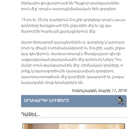
ներ­կա­յիս ցու­ցադ­րուած են Պա­քուի թան­գա­րան­նե­
րուն մէջ՝ որ­պէս «ատր­պէյ­ճա­նա­կան հին գոր­գեր»:
19-րդ եւ 20-րդ դա­րե­րուն Շու­շիի գոր­գե­րը որ­պէս լա­ւա­
գոյն­նե­րը ճանչ­ցուած էին շրջա­նին մէջ եւ կը վա­
ճառուէին հա­րե­ւան քա­ղաք­նե­րուն մէջ:
Այ­սօր ձե­ռա­գործ կար­պետ­ներն ու գոր­գե­րը կ՚ար­տադ­
րուի ոչ միայն Ստե­փա­նա­կեր­տի եւ Շու­շիի, այ­լեւ շրջա­
կայ գիւ­ղե­րուն, մաս­նա­ւո­րա­պէս Ծաղ­կա­շատ գիւ­ղի
ազ­գագ­րա­կան թա­ղա­մա­սին մէջ գտնուող Նի­կոլ Դու­
մա­նի տուն-թան­գա­րա­նին մէջ: Հիմ­նա­կան գոյ­նե­րը, ո­
րոնք կ՚օգ­տա­գոր­ծուին ղա­րա­բա­ղեան գոր­գե­րու
պատ­րաս­տու­թեան մէջ կար­մի­րի, կա­պոյ­տի եւ շա­գա­
նա­կա­գոյ­նի մութ ե­րանգ­ներն են:
Երկուշաբթի, Ապրիլ 11, 2016
ՕՐԱԿԱՐԳԻ ՆԻՒԹԵՐԸ
ԴԱՏԵԼ…