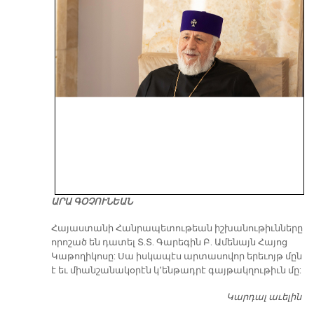
ԱՐԱ ԳՕՉՈՒՆԵԱՆ
​Հայաստանի Հանրապետութեան իշխանութիւնները
որոշած են դատել Տ.Տ. Գարեգին Բ. Ամենայն Հայոց
Կաթողիկոսը: Սա իսկապէս արտասովոր երեւոյթ մըն
է եւ միանշանակօրէն կ՚ենթադրէ գայթակղութիւն մը:
Կարդալ աւելին
Դ