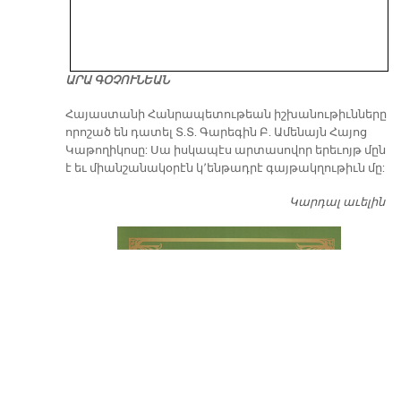
ԱՐԱ ԳՕՉՈՒՆԵԱՆ
​Հայաստանի Հանրապետութեան իշխանութիւնները
որոշած են դատել Տ.Տ. Գարեգին Բ. Ամենայն Հայոց
Կաթողիկոսը: Սա իսկապէս արտասովոր երեւոյթ մըն
է եւ միանշանակօրէն կ՚ենթադրէ գայթակղութիւն մը:
Կարդալ աւելին
Դ