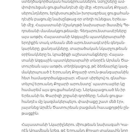
ստեղ­ծա­գոր­ծա­կան հանգ­րուան­նե­րու նմոյշ­նե­րը ամ­
փո­փուե­ցան ցու­ցա­հան­դէ­սի մը մէջ։ «Ե­րուանդ Քո­չար.
սե­րունդ­նե­րու երկ­խօ­սու­թիւն» խո­րագ­րեալ ցու­ցա­հան­
դէ­սին բա­ցու­մը նա­խըն­թաց օր տե­ղի ու­նե­ցաւ Ե­րե­ւա­
նի մէջ, Հա­յաս­տա­նի Մշա­կոյ­թի նա­խա­րար Յաս­միկ Պօ­
ղո­սեա­նի մաս­նակ­ցու­թեամբ։ Գե­ղա­րուես­տա­սէր­նե­րը
այս առ­թիւ Հա­յաս­տա­նի Ազ­գա­յին պատ­կե­րաս­րա­հի
եր­դի­քին տակ տե­սան մեծ ա­րուես­տա­գէ­տին գե­ղան­
կար­նե­րը, քան­դակ­նե­րը, տա­րա­ծա­կան նկար­չու­թեան
օ­րի­նակ­նե­րը եւ կրա­ֆի­քի աշ­խա­տանք­նե­րը։ Հա­յաս­
տա­նի Ազ­գա­յին պատ­կե­րաս­րա­հի տնօ­րէն Ար­ման Ծա­
տու­րեան այս առ­թիւ տե­ղե­կա­ցուց, թէ ձեռ­նար­կը կազ­
մա­կեր­պուած է Ե­րուանդ Քո­չա­րի տուն-թան­գա­րա­նին
հետ հա­մա­գոր­ծակ­ցա­բար։ «Շատ սի­րե­լով ու գնա­հա­
տե­լով Ե­րուանդ Քո­չա­րի ա­րուես­տը՝ պա­տուա­բեր կը
հա­մա­րեմ այս ցու­ցա­հան­դէ­սը։ Ներ­կա­յա­ցուած են իր
Ե­րե­ւա­նի եւ Փա­րի­զի շրջա­նի գոր­ծե­րը։ Նման ցու­ցա­
հան­դէս մը կազ­մա­կեր­պե­լու փա­փա­քը շատ մեծ էր»,
յայտ­նեց Ար­մէն Ծա­տու­րեան բաց­ման հա­ւա­քոյ­թին ըն­
թաց­քին։
Հա­յաս­տա­նի Նկա­րիչ­նե­րու միու­թեան նա­խա­գահ Կա­
րէն Ա­ղա­մեան նշեց, թէ Ե­րուանդ Քո­չար տա­կա­ւին նոր