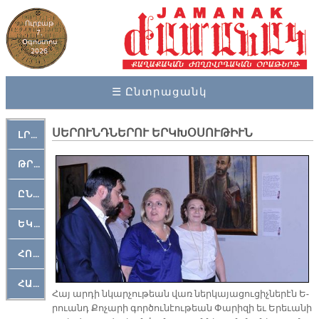
Ուրբաթ
7,
Օգոստոս
2026
☰ Ընտրացանկ
ՍԵՐՈՒՆԴՆԵՐՈՒ ԵՐԿԽՕՍՈՒԹԻՒՆ
ԼՐԱՀՈՍ
ԹՐՔԱՀԱՅ ԿԵԱՆՔ
ԸՆԿԵՐԱՄՇԱԿՈՒԹԱՅԻՆ
ԵԿԵՂԵՑԱԿԱՆ
ՀՈԳԵՄՏԱՒՈՐ
ՀԱՐԹԱԿ
Հայ ար­դի նկար­չու­թեան վառ ներ­կա­յա­ցու­ցիչ­նե­րէն Ե­
րուանդ Քո­չա­րի գոր­ծու­նէու­թեան Փա­րի­զի եւ Ե­րե­ւա­նի