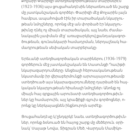
Քո­չա­րի Փա­րի­զի ստեղ­ծա­գոր­ծու­թեան տա­րի­նե­րէն
(1923-1936) այս ցու­ցա­հան­դէ­սին նե­րառ­նուած են շարք
մը յատ­կան­շա­կան գոր­ծեր։ Փա­րի­զի մէջ Քո­չա­րին լայն
համ­բաւ ա­պա­հո­ված էին իր տա­րա­ծա­կան նկար­չու­
թեան նմոյշ­նե­րը, ո­րոնց մէջ ան փոր­ձած էր նկար­չու­
թիւ­նը դնել ոչ միայն տա­րա­ծա­կան, այլ նաեւ ժա­մա­
նա­կա­յին չափ­ման մէջ՝ ա­ռա­ջար­կե­լով քան­դա­կա­գոր­
ծու­թեան, գու­նան­կա­րի հա­մադր­ման, ներ­դաշ­նակ հա­
մադ­րու­թեան սե­փա­կան տար­բե­րա­կը։
Ե­րե­ւա­նի ստեղ­ծա­գոր­ծա­կան տա­րի­նե­րու (1936-1979)
գոր­ծե­րուն մէջ յատ­կան­շա­կան են Սա­սուն­ցի Դա­ւի­թի
նկա­րա­զար­դում­նե­րը։ Ան­ցեա­լի հե­րո­սա­կա­նու­թեան
նկատ­մամբ իր վե­րա­բեր­մուն­քի ար­տա­յայ­տու­թեամբ
ստեղ­ծուած այս նկա­րա­զար­դում­նե­րը դար­ձած են հայ­
կա­կան նկար­չու­թեան հիա­նա­լի նմոյշ­ներ։ Ա­նոնք ոչ
միայն հայ գրքա­յին ա­րուես­տի ստեղ­ծա­գոր­ծու­թիւն­
ներ կը հա­մա­րուին, այլ կրա­ֆի­քի գլուխ գոր­ծոց­ներ, ո­
րոնք կը ներ­կա­յաց­նեն ինք­նու­րոյն ար­ժէք։
Ցու­ցա­հան­դէ­սը կ՚ընդգր­կէ նաեւ ստեղ­ծա­գոր­ծու­թիւն­
ներ, ո­րոնք ձօ­նուած են հա­յոց շարք մը մե­ծե­րուն. օ­րի­
նակ՝ Սա­յաթ Նո­վա, Տիգ­րան Մեծ, Վար­դան Մա­մի­կո­