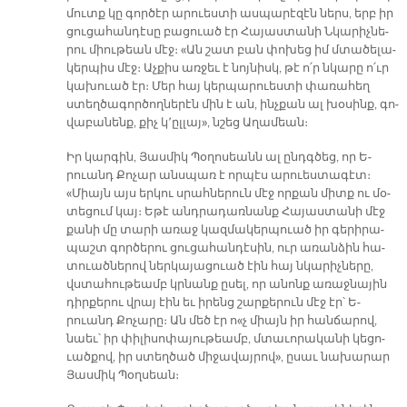
մուտք կը գոր­ծէր ա­րուես­տի աս­պա­րէ­զէն ներս, երբ իր
ցու­ցա­հան­դէ­սը բա­ցուած էր Հա­յաս­տա­նի Նկա­րիչ­նե­
րու միու­թեան մէջ։ «Ան շատ բան փո­խեց իմ մտա­ծե­լա­
կեր­պիս մէջ։ Աչ­քիս առ­ջեւ է նոյ­նիսկ, թէ ո՛ր նկա­րը ո՛ւր
կա­խուած էր։ Մեր հայ կեր­պա­րուես­տի փա­ռա­հեղ
ստեղ­ծա­գոր­ծող­նե­րէն մին է ան, ինչ­քան ալ խօ­սինք, գո­
վա­բա­նենք, քիչ կ՚ըլ­լայ», նշեց Ա­ղա­մեան։
Իր կար­գին, Յաս­միկ Պօ­ղո­սեանն ալ ընդգ­ծեց, որ Ե­
րուանդ Քո­չար անս­պառ է որ­պէս ա­րուես­տա­գէտ։
«Միայն այս եր­կու սրահ­նե­րուն մէջ որ­քան միտք ու մօ­
տե­ցում կայ։ Ե­թէ անդ­րա­դառ­նանք Հա­յաս­տա­նի մէջ
քա­նի մը տա­րի ա­ռաջ կազ­մա­կեր­պուած իր գե­րի­րա­
պաշտ գոր­ծե­րու ցու­ցա­հան­դէ­սին, ուր ա­ռան­ձին հա­
տուած­նե­րով ներ­կա­յա­ցուած էին հայ նկա­րիչ­նե­րը,
վստա­հու­թեամբ կրնանք ը­սել, որ ա­նոնք ա­ռաջ­նա­յին
դիր­քե­րու վրայ էին եւ ի­րենց շար­քե­րուն մէջ էր՝ Ե­
րուանդ Քո­չա­րը։ Ան մեծ էր ո«չ միայն իր հան­ճա­րով,
նաեւ՝ իր փի­լի­սո­փա­յու­թեամբ, մտա­ւո­րա­կա­նի կե­ցո­
ւած­քով, իր ստեղ­ծած մի­ջա­վայ­րով», ը­սաւ նա­խա­րա­ր
Յասմիկ Պօղսեան։