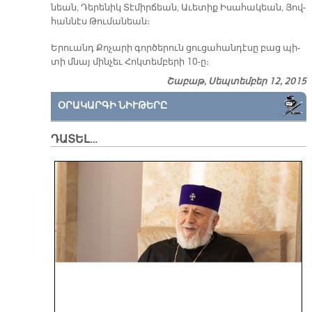
նեան, Դե­րե­նիկ Տէ­միր­ճեան, Ա­ւե­տիք Ի­սա­հա­կեան, Յով­
հան­նէս Թու­մա­նեան։
Ե­րուանդ Քո­չա­րի գոր­ծե­րուն ցու­ցա­հան­դէ­սը բաց պի­
տի մնայ մին­չեւ Հոկ­տեմ­բե­րի 10-ը։
Շաբաթ, Սեպտեմբեր 12, 2015
ՕՐԱԿԱՐԳԻ ՆԻՒԹԵՐԸ
ԴԱՏԵԼ…