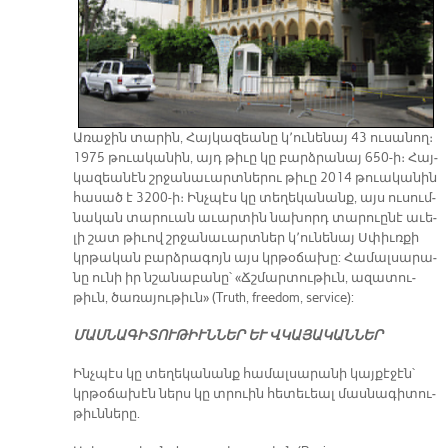
Ա­ռա­ջին տա­րին, Հայ­կա­զեա­նը կ՚ու­նե­նայ 43 ու­սա­նող։
1975 թուա­կա­նին, այդ թի­ւը կը բարձ­րա­նայ 650-ի։ Հայ­
կա­զեա­նէն շրջա­նա­ւարտ­նե­րու թի­ւը 2014 թուա­կա­նին
հա­սած է 3200-ի։ Ինչ­պէս կը տե­ղե­կա­նանք, այս ու­սում­
նա­կան տա­րուան ա­ւար­տին նա­խորդ տա­րուը­նէ ա­ւե­
լի շատ թի­ւով շրջա­նա­ւարտ­ներ կ՚ու­նե­նայ Սփիւռ­քի
կրթա­կան բարձ­րա­գոյն այս կրթօ­ճա­խը: Հա­մալ­սա­րա­
նը ու­նի իր նշա­նա­բա­նը՝ «Ճշմար­տու­թիւն, ա­զա­տու­
թիւն, ծա­ռա­յու­թիւ­ն» (Truth, freedom, service):
ՄԱՍ­ՆԱ­ԳԻ­ՏՈՒ­ԹԻՒՆ­ՆԵՐ ԵՒ ՎԿԱ­ՅԱ­ԿԱՆ­ՆԵՐ
Ինչ­պէս կը տե­ղե­կա­նանք հա­մալ­սա­րա­նի կայ­քէ­ջէն՝
կրթօ­ճա­խէն ներս կը տրուին հե­տե­ւեալ մաս­նա­գի­տու­
թիւն­նե­րը.