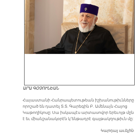
ԱՐԱ ԳՕՉՈՒՆԵԱՆ
​Հայաստանի Հանրապետութեան իշխանութիւնները
որոշած են դատել Տ.Տ. Գարեգին Բ. Ամենայն Հայոց
Կաթողիկոսը: Սա իսկապէս արտասովոր երեւոյթ մըն
է եւ միանշանակօրէն կ՚ենթադրէ գայթակղութիւն մը:
Կարդալ աւելին
Դ