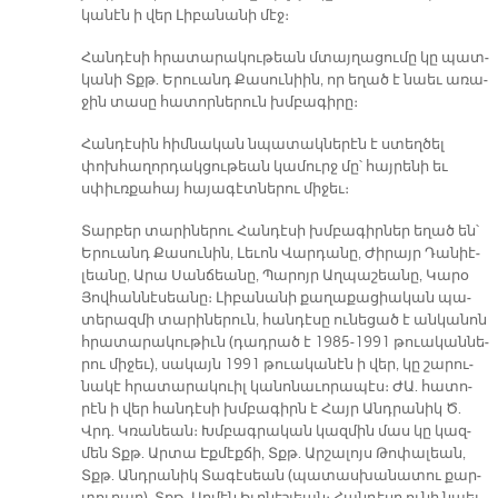
կա­նէն ի վեր Լի­բա­նա­նի մէջ։
Հան­դէ­սի հրա­տա­րա­կու­թեան մտայ­ղա­ցու­մը կը պատ­
կա­նի Տքթ. Ե­րուանդ Քա­սու­նիին, որ ե­ղած է նաեւ ա­ռա­
ջին տա­սը հա­տոր­նե­րուն խմբա­գի­րը։
Հան­դէ­սին հիմ­նա­կան նպա­տակ­նե­րէն է ստեղ­ծել
փոխ­հա­ղոր­դակ­ցու­թեան կա­մուրջ մը՝ հայ­րե­նի եւ
սփիւռ­քա­հայ հա­յա­գէտ­նե­րու մի­ջեւ։
Տար­բեր տա­րի­նե­րու Հան­դէ­սի խմբա­գիր­ներ ե­ղած են՝
Ե­րուանդ Քա­սու­նին, Լե­ւոն Վար­դա­նը, Ժի­րայր Դա­նիէ­
լեա­նը, Ա­րա Սան­ճեա­նը, Պա­րոյր Աղ­պա­շեա­նը, Կա­րօ
Յով­հան­նէ­սեա­նը։ Լի­բա­նա­նի քա­ղա­քա­ցիա­կան պա­
տե­րազ­մի տա­րի­նե­րուն, հան­դէ­սը ու­նե­ցած է ան­կա­նոն
հրա­տա­րա­կու­թիւն (դադ­րած է 1985-1991 թուա­կան­նե­
րու մի­ջեւ), սա­կայն 1991 թուա­կա­նէն ի վեր, կը շա­րու­
նա­կէ հրա­տա­րա­կուիլ կա­նո­նա­ւո­րա­պէս։ ԺԱ. հա­տո­
րէն ի վեր հան­դէ­սի խմբա­գիրն է Հայր Անդ­րա­նիկ Ծ.
Վրդ. Կռա­նեան։ Խմբագ­րա­կան կազ­մին մաս կը կազ­
մեն Տքթ. Ար­տա Էք­մէք­ճի, Տքթ. Ար­շա­լոյս Թո­փա­լեան,
Տքթ. Անդ­րա­նիկ Տա­գէ­սեան (պա­տաս­խա­նա­տու քար­