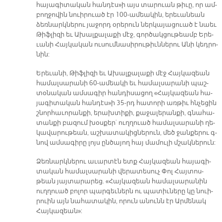
հա­յա­գի­տա­կա­ն հան­դէս»ի այս տա­րուան թի­ւը, որ ամ­
բող­ջո­վին նուի­րուած էր 100-ա­մեա­կին, ե­րե­ւա­նեան
ձեռ­նարկ­նե­րու յա­ջորդ օ­րե­րուն ներ­կա­յա­ցուած է նաեւ
Թիֆ­լի­զի եւ Ա­խալ­քա­լա­քի մէջ, գոր­ծակ­ցու­թեամբ Ե­րե­
ւա­նի Հայ­կա­կան ու­սում­նա­սի­րու­թիւն­նե­րու Ա­նի կեդ­րո­
նին:
Ե­րե­ւա­նի, Թիֆ­լի­զի եւ Ա­խալ­քա­լա­քի մէջ Հայ­կա­զեան
հա­մալ­սա­րա­նի 60-ա­մեա­կի եւ հա­մալ­սա­րա­նի պաշ­
տօ­նա­կան ամ­սա­գիր հան­դի­սա­ցող «Հայ­կա­զեան հա­
յա­գի­տա­կա­ն հան­դէս»ի 35-րդ հա­տո­րի առ­թիւ հնչե­ցին
շնոր­հա­ւո­րան­քի, ե­րախ­տի­քի, քա­ջա­լե­րան­քի, գնա­հա­
տան­քի բա­զում խօս­քեր` ուղ­ղուած հա­մալ­սա­րա­նի ղե­
կա­վա­րու­թեան, աշ­խա­տա­կից­նե­րուն, մեծ ջան­քե­րու գ­­
նով ամ­սա­գի­րը լոյս ըն­ծա­յող հայ մա­մու­լի մշակ­նե­րուն:
Ձեռ­նարկ­նե­րու ա­ւար­տէն ետք Հայ­կա­զեան հա­յա­գի­
տա­կան հա­մալ­սա­րա­նի վե­րա­տե­սուչ Փոլ Հայ­տոս­
թեան յայ­տա­րա­րեց. «Հայ­կա­զեան հա­մալ­սա­րա­նին
ուղ­ղուած բո­լոր պար­գեւ­նե­րն ու պա­տիւ­նե­րը կը նուի­
րուին այն նա­հա­տա­կին, ո­րուն ա­նունն էր Ար­մե­նակ
Հայ­կա­զեա­ն»: