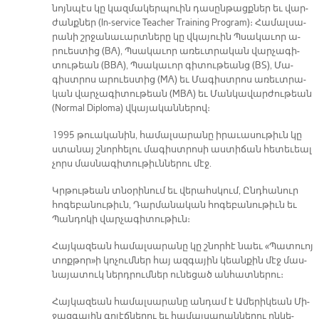
նոյն­պէս կը կազ­մա­կեր­պուին դա­սըն­թացք­ներ եւ վար­
ժանք­ներ (In-service Teacher Training Program)։ Հա­մալ­սա­
րա­նի շրջա­նա­ւարտ­նե­րը կը վկա­յուին Պսա­կա­ւոր ա­
րուես­տից (BA), Պսա­կա­ւոր ա­ռեւտ­րա­կան վար­չա­գի­
տու­թեան (BBA), Պսա­կա­ւոր գի­տու­թեանց (BS), Մա­
գիստ­րոս ա­րուես­տից (MA) եւ Մա­գիստ­րոս ա­ռեւտ­րա­
կան վար­չա­գի­տու­թեան (MBA) եւ Ման­կա­վար­ժու­թեան
(Normal Diploma) վկա­յա­կան­նե­րով։
1995 թուա­կա­նին, հա­մալ­սա­րա­նը ի­րա­ւա­սու­թիւն կը
ստա­նայ շնոր­հե­լու մա­գիստ­րո­սի աս­տի­ճան հե­տե­ւեալ
չորս մաս­նա­գի­տու­թիւն­նե­րու մէջ.
Կրթու­թեան տնօ­րի­նում եւ վե­րահս­կում, Ընդ­հա­նուր
հո­գե­բա­նու­թիւն, Դար­մա­նա­կան հո­գե­բա­նու­թիւն եւ
Պան­դո­կի վար­չա­գի­տու­թիւն։
Հայ­կա­զեան հա­մալ­սա­րա­նը կը շնոր­հէ նաեւ «Պա­տուոյ
տոք­թո­ր­»ի կո­չում­ներ հայ ազ­գա­յին կեան­քին մէջ մաս­
նա­յա­տուկ ներդ­րում­ներ ու­նե­ցած ան­հատ­նե­րու։
Հայ­կա­զեան հա­մալ­սա­րա­նը ան­դամ է Ա­մե­րի­կեան Մի­
ջազ­գա­յին գո­լէճ­նե­րու եւ հա­մալ­սա­րան­նե­րու ըն­կե­