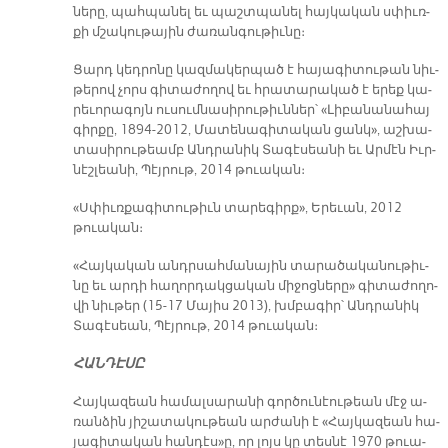
նե­րը, պահ­պա­նել եւ պաշտ­պա­նել հայ­կա­կան սփիւռ­
քի մշա­կու­թա­յին ժա­ռան­գու­թիւ­նը։
Ցարդ կեդ­րո­նը կազ­մա­կեր­պած է հա­յա­գի­տու­թան նիւ­
թե­րով չորս գի­տա­ժո­ղով եւ հրա­տա­րա­կած է ե­րեք կա­
րե­ւո­րա­գոյն ու­սում­նա­սի­րու­թիւն­ներ՝ «Լի­բա­նա­նա­հայ
գիր­քը, 1894-2012, Մա­տե­նա­գի­տա­կան ցան­կ», աշ­խա­
տա­սի­րու­թեամբ Անդ­րա­նիկ Տա­գէ­սեա­նի եւ Ար­մէն Իւր­
նէշ­լեա­նի, Պէյ­րութ, 2014 թուական։
«Սփիւռ­քա­գի­տու­թիւն տա­րե­գիր­ք», Ե­րե­ւան, 2012
թուական։
«Հայ­կա­կան անդր­սահ­մա­նա­յին տա­րա­ծա­կա­նու­թիւ­
նը եւ ար­դի հա­ղոր­դակ­ցա­կան մի­ջոց­նե­րը» գի­տա­ժո­ղո­
վի նիւ­թեր (15-17 Մա­յիս 2013), խմբա­գիր՝ Անդ­րա­նիկ
Տա­գէ­սեան, Պէյ­րութ, 2014 թուական։
ՀԱՆ­ԴԷ­ՍԸ
Հայ­կա­զեան հա­մալ­սա­րա­նի գոր­ծու­նէու­թեան մէջ ա­
ռան­ձին յի­շա­տա­կու­թեան ար­ժա­նի է «Հայ­կա­զեան հա­
յա­գի­տա­կան հան­դէ­ս­»ը, որ լոյս կը տես­նէ 1970 թուա­