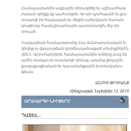
Հա­մալ­սա­րա­նին ազ­գա­յին դի­մա­գի­ծը եւ աշ­խար­հագ­
րա­կան դիր­քը կը պա­հան­ջեն, որ ան պահ­պա­նէ եւ ջա­
տա­գո­վէ իր հայ­կա­կան եւ մի­ջին-ա­րե­ւե­լեան ժա­ռան­
գու­թիւ­նը, հա­մաշ­խար­հա­յին պա­րու­նա­կին մէջ դի­
տուած։
Հայ­կա­զեան հա­մալ­սա­րա­նը Հայ Ա­ւե­տա­րա­նա­կան Ե­
կե­ղեց­ւոյ վկա­յու­թեան գործ­նա­կա­նա­ցած տե­սիլք­նե­րէն
մին է։ Այ­դու­հան­դերձ, հա­մալ­սա­րա­նին դռնե­րը բաց են
ա­մէն ո­րա­կա­ւոր ու­սա­նո­ղի դի­մաց, ա­ռանց ցե­ղա­յին,
քա­ղա­քա­ցիա­կան եւ դա­ւա­նան­քա­յին խտրա­կա­նու­
թեան։
ԱՆՈՒՇ ԹՐՈՒԱՆՑ
Հինգշաբթի, Նոյեմբեր 12, 2015
ՕՐԱԿԱՐԳԻ ՆԻՒԹԵՐԸ
ԴԱՏԵԼ…