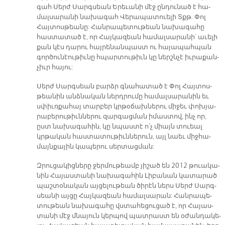
գահ Սերժ Սարգ­սեան Ե­րե­ւա­նի մէջ ըն­դու­նած է հա­
մալ­սա­րա­նի նա­խա­գահ Վե­րա­պա­տուե­լի Տքթ. Փոլ
Հայ­տոս­թեա­նը: Հան­րա­պե­տու­թեան նա­խա­գա­հը
հաս­տա­տած է, որ Հայ­կա­զեան հա­մալ­սա­րա­նի` ա­ւե­լի
քան կէս դա­րու հայ­րե­նան­պաստ ու հա­յա­պահ­պան
գոր­ծու­նէու­թիւ­նը հպար­տու­թիւն կը ներշն­չէ իւ­րա­քան­
չիւր հա­յու:
Սերժ Սարգ­սեան բարձր գնա­հա­տած է Փոլ Հայ­տոս­
թեա­նին անձ­նա­կան ներդ­րու­մը հա­մալ­սա­րա­նին եւ
սփիւռ­քա­հայ տար­բեր կրթօ­ճախ­նե­րու մի­ջեւ փոխ­յա­
րա­բե­րու­թիւն­նե­րու զար­գաց­ման ի­մաս­տով, ինչ որ,
ըստ նա­խա­գա­հին, կը նպաս­տէ ո՛չ միայն տուեալ
կրթա­կան հաս­տա­տու­թիւն­նե­րուն, այլ նաեւ միջ­հա­
մայն­քա­յին կա­պե­րու սեր­տաց­ման:
Զրու­ցա­կից­նե­րը ջեր­մու­թեամբ յի­շած են 2012 թուա­կա­
նին Հա­յաս­տա­նի նա­խա­գա­հին Լի­բա­նան կա­տա­րած
պաշ­տօ­նա­կան այ­ցե­լու­թեան ծի­րէն ներս Սերժ Սարգ­
սեա­նի այ­ցը Հայ­կա­զեան հա­մալ­սա­րան: Հան­րա­պե­
տու­թեան նա­խա­գա­հը վստա­հե­ցու­ցած է, որ Հա­յաս­
տա­նի մէջ մնա­յուն կեր­պով պատ­րաստ են օ­ժան­դա­կե­