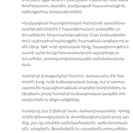
տու­ղար), Տքթ. Ար­մէն Իւր­նէշ­լեա­ն։ Հան­դէ­սը ու­նի նաեւ
Խորհր­դա­տու մար­մին, բաղ­կա­ցած հա­յաս­տան­ցի եւ
սփիւռ­քա­հայ մաս­նա­գէտ­նե­րէ։
«Հայ­կա­զեան հա­յա­գի­տա­կան հան­դէ­ս­»ի ա­ռանձ­նա­
յատ­կու­թիւն­նե­րէն է հա­յա­գի­տա­կան լայ­նա­ծիր յօ­
դուած­նե­րու հրա­տա­րա­կու­թիւ­նը։ Ըստ խմբա­գիր­նե­
րուն աշ­խար­հա­հա­յեաց­քին, հա­յու­թեան ա­ռըն­չուող ա­
մէն նիւթ, ե­թէ ու­նի գի­տա­կան հիմք, հա­յա­գի­տու­թիւն է,
ուս­տի այն­տեղ կը հրա­տա­րա­կուին այ­լաբ­նոյթ յօ­
դուած­ներ, ա­ռանց բո­վան­դա­կա­յին սահ­մա­նա­փակ­
ման։
Հան­դէ­սի իւ­րա­քան­չիւր հա­տոր, մա­նա­ւանդ ԺԱ. հա­
տո­րէն ետք, ու­նի խմբագ­րա­կան խօսք, ուր կ՚ար­տա­
յայ­տուին հա­յա­գի­տու­թեան տար­բեր խնդիր­նե­րու եւ
նիւ­թե­րու շուրջ հան­դէ­սի խմբագ­րա­կան կազ­մին տե­
սա­կէ­տերն ու կե­ցուածք­նե­րը։
Հան­դէ­սը լոյս կ­­՚ըն­ծա­յէ նաեւ մա­հագ­րա­կան­ներ, ո­րոնք
ու­նին կեն­սագ­րա­կան եւ մա­տե­նա­գի­տա­կան լուրջ ար­
ժէք, լոյս կը տես­նեն ա­րե­ւե­լա­հա­յե­րէն, ա­րեւմ­տա­հա­յե­
րէն, անգ­լե­րէն, ֆրան­սե­րէն եւ ա­րա­բե­րէն յօ­դուած­ներ։