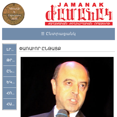
Կիրակի
9,
Օգոստոս
2026
☰ Ընտրացանկ
ՓԱՌԱՒՈՐ ԸՆԹԱՑՔ
ԼՐԱՀՈՍ
ԹՐՔԱՀԱՅ ԿԵԱՆՔ
ԸՆԿԵՐԱՄՇԱԿՈՒԹԱՅԻՆ
ԵԿԵՂԵՑԱԿԱՆ
ՀՈԳԵՄՏԱՒՈՐ
ՀԱՐԹԱԿ