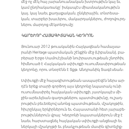
մէջ ոչ մէկ հայ յա­րա­նուա­նա­կան խտրու­թիւն կայ եւ
կամ ընդ­հա­կա­ռա­կը՝ իս­կա­պէս միաս­նա­կա­նու­թիւն
կայ, կայ նաեւ քա­ղա­քա­կան, ըն­կե­րա­յին, տնտե­սա­
կան, տար­բեր խա­ւե­րու, մա­կար­դակ­նե­րու, ժո­ղո­վուրդ­
նե­րու մար­դոց մէկ­տե­ղու­մը:
ԿԱ­ՐԵ­ՒՈՐ ՀԱ­ՅԱ­ԳԻ­ՏԱ­ԿԱՆ ԿԵԴ­ՐՈՆ
Յու­նուար 2012 թուա­կա­նին Հայ­կա­զեան հա­մալ­սա­
րա­նի Heritage պատ­մա­կան շէն­քին մէջ (Լի­բա­նան), բա­
րե­րար Եր­ջօ Սա­մուէ­լեա­նի նուի­րատ­ւու­թեան շնոր­հիւ
հիմ­նուած է Հայ­կա­կան սփիւռ­քի ու­սում­նա­սի­րու­թեան
կեդ­րո­նը, ո­րու տնօ­րէնն է Տքթ. Անդ­րա­նիկ Տա­գէ­սեան։
Սփիւռ­քի մէջ հա­յա­գի­տու­թեան աս­պա­րէ­զէն ներս ար­
դէն ե­րեք տա­րի գոր­ծող այս կեդ­րո­նը նպա­տակ ու­նի
ու­սում­նա­սի­րել հայ­կա­կան սփիւռ­քի, յատ­կա­պէս մի­
ջին-ա­րե­ւե­լեան գա­ղութ­նե­րու պատ­մու­թիւ­նը, ու­շադ­
րու­թիւն բե­ւե­ռե­լով ա­նոնց պատ­մու­թեան, մշա­կոյ­թին,
հիւ­րըն­կալ եր­կիր­նե­րուն եւ Հա­յաս­տա­նի հետ յա­րա­բե­
րու­թիւն­նե­րուն վրայ: Կեդ­րո­նի նպա­տակ­նե­րուն մէջ է
նաեւ հարս­տաց­նել հայ­կա­կան սփիւռ­քի ան­ցեա­լի եւ
ներ­կա­յի մշա­կոյ­թի եւ բնակ­չու­թեան մա­սին գի­տե­լիք­