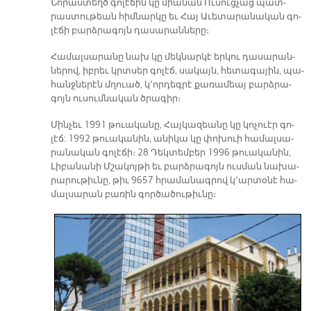
Նո­րաս­տեղծ գո­լէ­ճին կը միա­նան Ու­սուց­չաց պատ­
րաս­տու­թեան հիմ­նար­կը եւ Հայ Ա­ւե­տա­րա­նա­կան գո­
լէ­ճի բարձ­րա­գոյն դա­սա­րան­նե­րը։
Հա­մալ­սա­րա­նը նախ կը մեկ­նար­կէ եր­կու դա­սա­րան­
նե­րով, իբ­րեւ կրտսեր գո­լէճ, սա­կայն, հե­տա­գա­յին, պա­
հանջ­նե­րէն մղուած, կ՚որ­դեգ­րէ քա­ռա­մեայ բարձ­րա­
գոյն ու­սում­նա­կան ծրա­գիր։
Մին­չեւ 1991 թուա­կա­նը, Հայ­կա­զեա­նը կը կո­չուէր գո­
լէճ: 1992 թուա­կա­նին, ա­նի­կա կը փո­խուի հա­մալ­սա­
րա­նա­կան գո­լէ­ճի։ 28 Դեկ­տեմ­բեր 1996 թուա­կա­նին,
Լի­բա­նա­նի Մշա­կոյ­թի եւ բարձ­րա­գոյն ուս­ման նա­խա­
րա­րու­թիւ­նը, թիւ 9657 հրա­մա­նա­գրով կ՚ար­տօ­նէ հա­
մալ­սա­րան բա­ռին գոր­ծա­ծու­թիւ­նը։