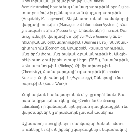
Ա­ռեւտ­րա­կան վար­չա­գի­տու­թիւն (Business
Admininstration) հե­տե­ւեալ մաս­նա­գի­տու­թիւն­նե­րուն շեշ­
տադ­րու­մով` Հիւ­րըն­կա­լու­թեան վար­չա­գի­տու­թիւն
(Hospitality Management), Տե­ղե­կա­տուա­կան հա­մա­կար­գի
վար­չա­գի­տու­թիւն (Management Information Systems), Հա­
շուա­պա­հու­թիւն (Accounting), Ֆի­նանս­ներ (Finance), Ծա­
նու­ցու­մա­յին վար­չա­գի­տու­թիւն (Advertisement) եւ Ա­
ռեւտ­րա­կան օ­րէնս­գի­տու­թիւն (Business Law), Տնտե­սա­
գի­տու­թիւն (Economics), Ա­րա­բե­րէն, Հա­յա­գի­տու­թիւն,
Անգ­լե­րէն լե­զու, Անգ­լիա­կան գրա­կա­նու­թիւն եւ Անգ­լե­
րէ­նի ու­սու­ցում իբ­րեւ օ­տար Լե­զու (TEFL), Պատ­մու­թիւն,
Կեն­սա­բա­նու­թիւն (Biology), Քի­միա­գի­տու­թիւն
(Chemistry), Հա­մա­կարգ­չա­յին գի­տու­թիւն (Computer
Science), Հո­գե­բա­նու­թիւն (Psychology), Ըն­կե­րա­յին ծա­
ռա­յու­թիւն (Social Work)։
­Հայ­կա­զեան հա­մալ­սա­րա­նին մէջ կը գոր­ծէ նաեւ Յա­
րա­տեւ կրթու­թեան կեդ­րո­նը (Center for Continuing
Education), որ զա­նա­զան ե­րե­կո­յեան դա­սըն­թացք­ներ եւ
վար­ժանք­ներ կը տրա­մադ­րէ չա­փա­հաս­նե­րու։
Աշ­խա­տող ու­սու­ցիչ­նե­րու ման­կա­վար­ժա­կան հմտու­
թիւն­նե­րը եւ գի­տե­լիք­նե­րը զար­գաց­նե­լու նպա­տա­կով