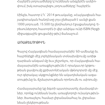
Հա­յե­րէն յօ­դուած­նե­րը կ­­՚ու­նե­նան անգ­լե­րէն ամ­փո­
փում, իսկ օ­տա­րա­լե­զու յօ­դուած­նե­րը՝ հա­յե­րէն։
Մին­չեւ հա­տոր ԼԴ.՝ 2014 թուա­կա­նը, «Հայ­կա­զեան հա­
յա­գի­տա­կան հան­դէ­ս­»ը լոյս ըն­ծա­յած է ա­ւե­լի քան
1000 յօ­դուած, 15.500 էջ ընդ­հա­նուր է­ջա­քա­նա­կով։ Ե­
րե­սու­նե­րորդ հա­տո­րէն ի վեր ա­նի­կա ու­նի ISBN (Գրքի
մի­ջազ­գա­յին ցու­ցա­նիշ-թիւ) ճա­նա­չում։
Ա­ՌԱ­ՔԵ­ԼՈՒ­ԹԻՒՆ
Գա­լով Հայ­կա­զեան հա­մալ­սա­րա­նին՝ 60-ա­մեա­կը եւ
հայ­րե­նի­քի մէջ յո­բե­լե­նա­կան տօ­նախմ­բու­մը ա­ռիթ
դար­ձան ան­գամ մը եւս շեշ­տե­լու, որ Հայ­կա­զեան հա­
մալ­սա­րա­նին ա­ռա­քե­լու­թիւնն է ո­րա­կա­ւոր կրթու­
թեան ջամ­բու­մը քրիս­տո­նէա­կան մթնո­լոր­տի մը մէջ,
ուր գե­րա­կայ սկզբունք­ներ են ա­կա­դե­մա­կան ա­զա­
տու­թիւ­նը եւ ճշմար­տու­թեան ո­րո­նումն ու սփռու­մը։
Հա­մալ­սա­րա­նը կը ձգտի պատ­րաս­տել մաս­նա­գէտ­
ներ, ո­րոնք ու­նե­նան նաեւ ա­ռաջ­նոր­դի ու­նա­կու­թիւն­
ներ, ծա­ռա­յե­լու հա­մար լի­բա­նա­նա­հայ եւ լի­բա­նա­
նեան ըն­կե­րու­թեան։