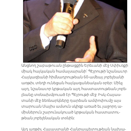
Անց­նող շա­բա­թուան ըն­թաց­քին Ե­րե­ւա­նի մէջ Սփիւռ­քի
միակ հայ­կա­կան հա­մալ­սա­րա­նի՝ Պէյ­րու­թի նշա­նա­ւոր
Հայ­կա­զեա­նի հիմ­նադ­րու­թեան 60-ա­մեայ յո­բե­լեա­նի
առ­թիւ տե­ղի ու­նե­ցան հայ­կա­զա­նեա­կան օ­րեր: Մինչ
այդ, նշա­նա­ւոր կրթա­կան այդ հաս­տա­տու­թեան յո­բե­
լեա­նը տօ­նախմ­բուած էր Պէյ­րու­թի մէջ: Իսկ Հա­յաս­
տա­նի մէջ ձեռ­նարկ­նե­րը դար­ձան ամ­փո­փու­մը այս
տա­րուան Մա­յիս ամ­սուն սկիզբ ա­ռած եւ յա­ջորդ ա­
միս­նե­րուն շա­րու­նա­կուած կրթա­կան հաս­տա­տու­
թեան յո­բե­լե­նա­կան տօ­նին:
Այդ առ­թիւ Հա­յաս­տա­նի Հան­րա­պե­տու­թեան նա­խա­