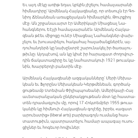
Եւ այդ մէ­կը ա­ռիթ ե­ղաւ կրկին յի­շե­լու հա­մալ­սա­րա­նի
հիմ­նա­դի­րը՝ Ար­մե­նակ Հայ­կա­զեա­նը, որ տե­սուչն էր Գո­
նիոյ Ճե­նա­նեան ա­ռա­քե­լա­կան հիմ­նար­կին, Թուր­քիոյ
մէջ։ Ան շրջա­նա­ւարտ էր Ա­մե­րի­կա­յի Միա­ցեալ Նա­
հանգ­նե­րու Եէյ­լի հա­մալ­սա­րա­նէն։ Ար­մե­նակ Հայ­կա­
զեան թէեւ մի­ջո­ցը ու­նէր Միա­ցեալ Նա­հանգ­ներ փախ­
չե­լու եւ խու­սա­փե­լու հա­կա­հայ հա­լա­ծանք­նե­րէն, այ­
դու­հան­դերձ կը նա­խընտ­րէ շա­րու­նա­կել իր ծա­ռա­յու­
թիւ­նը։ Այդ­պէ­սով, ան կը կի­սէ իր հա­րա­զատ ժո­ղո­վուր­
դին ճա­կա­տա­գի­րը եւ կը նա­հա­տա­կուի 1921 թուա­կա­
նին, Խար­բեր­դի բան­տին մէջ։
Ար­մե­նակ Հայ­կա­զեա­նի ազ­գա­կան­նե­րը՝ Մե­րի Մե­խա­
կեան եւ Ֆլո­րընս Մե­խա­կեան-Կերթ­մե­նեան, գոր­ծակ­
ցու­թեամբ Ստե­փան Փի­լիպ­պո­սեա­նի, Ա­մե­րի­կա­յի Հայ
ա­ւե­տա­րան­չա­կան ըն­կե­րակ­ցու­թեան մօտ կը հաս­տա­
տեն դրա­մագ­լուխ մը, ո­րով 17 Հոկ­տեմ­բեր 1955 թուա­
կա­նին կը հիմ­նուի Հայ­կա­զեան գո­լէ­ճը, իբ­րեւ «ա­զատ
ա­րուես­տի­ց» (liberal arts) բարձ­րա­գոյն ուս­մանց հաս­
տա­տու­թիւն, պատ­րաս­տե­լու հա­մար ա­պա­գայ ու­սու­
ցիչ­ներ եւ հո­գե­ւոր hո­վիւ­ներ: