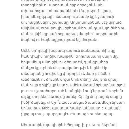
փողոցներն ու պողոտաները զերծ չեն նաեւ
տխրահռչակ տեսարաններէ։ Մայթերուն վրայ,
իրարմէ ոչ զգալի հեռաւորութեամբ կը նշմարուի
մուրացիկներու շարանը։ Աղտոտութեան մէջ կորած,
անխնամ, ոտաբոպիկ երեխաներ, անդամալոյծներ ու
մանուկնին գրկած ողբացեալ մայրեր՝ աղերսագին
ձայնով ու հայեացքով դրամ կը մուրան։
Ամէն օր՝ դէպի խմբագրատուն ճանապարհիս կը
հանդիպիմ խղճիս խայթին։ Երիտասարդ մայր մը,
երկամեայ անուշիկ ու գեղադէմ, գանգրահեր
մանչուկը գրկին մուրացկանութիւն կ՚ընէ։ Այս
տեսարանը հոգիս կը փոթորկէ։ Ամառ թէ ձմեռ,
անձրեւին ու ձիւնին միշտ նոյն տեղը՝ մայթին վրայ,
մանուկը գրկին կը նստի։ Ամէն անգամ երկար նայելով՝
լուռ ու վշտահարուած կ՚անցնիմ ու կ՚երթամ։ Երբեմն
ալ կը փորձեմ ձեւով մը օգնել։ Օր մը մուրացիկ մայրը
ինծի ձայնեց. «Ինչո՞ւ ամէն անցած ատեն, մեզի երկար
կը նայիս»։ Թէեւ պատասխանը ակնյայտ է, սակայն
չկրցայ տալ. պարզապէս ժպտացի ու հեռացայ։
Ահաւասիկ այսպիսին է Պոլիսը, իւր սեւ ու ճերմակ