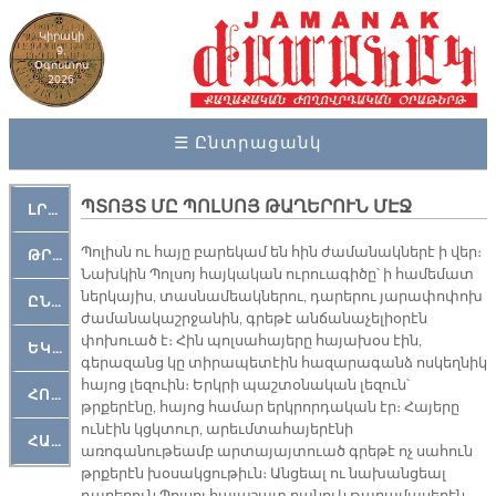
Կիրակի
9,
Օգոստոս
2026
☰ Ընտրացանկ
ՊՏՈՅՏ ՄԸ ՊՈԼՍՈՅ ԹԱՂԵՐՈՒՆ ՄԷՋ
ԼՐԱՀՈՍ
Պոլիսն ու հայը բարեկամ են հին ժամանակներէ ի վեր։
ԹՐՔԱՀԱՅ ԿԵԱՆՔ
Նախկին Պոլսոյ հայկական ուրուագիծը՝ ի համեմատ
ներկայիս, տասնամեակներու, դարերու յարափոփոխ
ԸՆԿԵՐԱՄՇԱԿՈՒԹԱՅԻՆ
ժամանակաշրջանին, գրեթէ անճանաչելիօրէն
փոխուած է։ Հին պոլսահայերը հայախօս էին,
ԵԿԵՂԵՑԱԿԱՆ
գերազանց կը տիրապետէին հազարագանձ ոսկեղնիկ
հայոց լեզուին։ Երկրի պաշտօնական լեզուն՝
ՀՈԳԵՄՏԱՒՈՐ
թրքերէնը, հայոց համար երկրորդական էր։ Հայերը
ունէին կցկտուր, արեւմտահայերէնի
ՀԱՐԹԱԿ
առոգանութեամբ արտայայտուած գրեթէ ոչ սահուն
թրքերէն խօսակցութիւն։ Անցեալ ու նախանցեալ