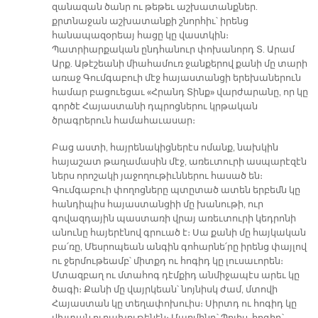
զանազան ծանր ու թեթեւ աշխատանքներ.
քրտնաջան աշխատանքի շնորհիւ՝ իրենց
հանապազօրեայ հացը կը վաստկին։
Պատրիարքական ընդհանուր փոխանորդ Տ. Արամ
Արք. Աթէշեանի միահամուռ ջանքերով քանի մը տարի
առաջ Գումգաբուի մէջ հայաստանցի երեխաներուն
համար բացուեցաւ «Հրանդ Տինք» վարժարանը, որ կը
գործէ Հայաստանի դպրոցներու կրթական
ծրագրերուն համահաւասար։
Բաց աստի, հայրենակիցներէս ոմանք, նախկին
հայաշատ թաղամասին մէջ, առեւտուրի ասպարէզէն
ներս որոշակի յաջողութիւններու հասած են։
Գումգաբուի փողոցները պտըտած ատեն երբեմն կը
հանդիպիս հայաստանցիի մը խանութի, ուր
գովազդային պաստառի վրայ առեւտուրի կեդրոնի
անունը հայերէնով գրուած է։ Սա քանի մը հայկական
բա՛ռը, Մեսրոպեան անգին գոհարնե՛րը իրենց փայլով
ու ջերմութեամբ՝ միտքդ ու հոգիդ կը լուսաւորեն։
Մտազբաղ ու մտահոգ դէմքիդ անմիջապէս արեւ կը
ծագի։ Քանի մը վայրկեան՝ նոյնիսկ ժամ, մտովի
Հայաստան կը տեղափոխուիս։ Սիրտդ ու հոգիդ կը