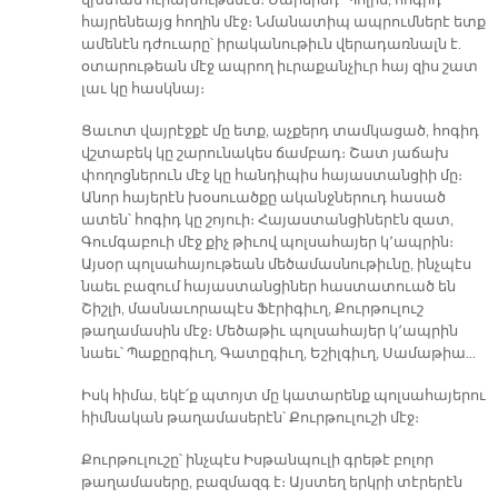
վխտան ուրախութենէն։ Մարմինդ՝ Պոլիս, հոգիդ՝
հայրենեայց հողին մէջ։ Նմանատիպ ապրումներէ ետք
ամենէն դժուարը՝ իրականութիւն վերադառնալն է.
օտարութեան մէջ ապրող իւրաքանչիւր հայ զիս շատ
լաւ կը հասկնայ։
Ցաւոտ վայրէջքէ մը ետք, աչքերդ տամկացած, հոգիդ
վշտաբեկ կը շարունակես ճամբադ։ Շատ յաճախ
փողոցներուն մէջ կը հանդիպիս հայաստանցիի մը։
Անոր հայերէն խօսուածքը ականջներուդ հասած
ատեն՝ հոգիդ կը շոյուի։ Հայաստանցիներէն զատ,
Գումգաբուի մէջ քիչ թիւով պոլսահայեր կ՚ապրին։
Այսօր պոլսահայութեան մեծամասնութիւնը, ինչպէս
նաեւ բազում հայաստանցիներ հաստատուած են
Շիշլի, մասնաւորապէս Ֆէրիգիւղ, Քուրթուլուշ
թաղամասին մէջ։ Մեծաթիւ պոլսահայեր կ՚ապրին
նաեւ՝ Պաքըրգիւղ, Գատըգիւղ, Եշիլգիւղ, Սամաթիա…
Իսկ հիմա, եկէ՛ք պտոյտ մը կատարենք պոլսահայերու
հիմնական թաղամասերէն՝ Քուրթուլուշի մէջ։
Քուրթուլուշը՝ ինչպէս Իսթանպուլի գրեթէ բոլոր
թաղամասերը, բազմազգ է։ Այստեղ երկրի տէրերէն