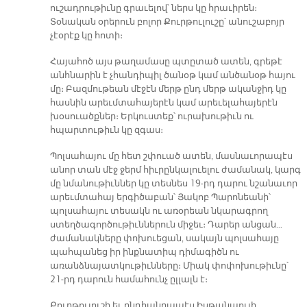
ուշադրութիւնը գրաւելով՝ ներս կը հրաւիրեն։
Տօնական օրերուն բոլոր Քուրթուլուշը՝ անուշաբոյր
չէօրէք կը հոտի։
Հայահոծ այս թաղամասը պտըտած ատեն, գրեթէ
անհնարին է չհանդիպիլ ծանօթ կամ անծանօթ հայու
մը։ Բազմութեան մէջէն մերթ ընդ մերթ ականջիդ կը
հասնին արեւմտահայերէն կամ արեւելահայերէն
խօսուածքներ։ Երկուստեք՝ ուրախութիւն ու
հպարտութիւն կը զգաս։
Պոլսահայու մը հետ շփուած ատեն, մասնաւորապէս
անոր տան մէջ ջերմ հիւրընկալուելու ժամանակ, կարգ
մը նմանութիւններ կը տեսնես 19-րդ դարու նշանաւոր
արեւմտահայ երգիծաբան՝ Յակոբ Պարոնեանի՝
պոլսահայու տեսակն ու առօրեան նկարագրող
ստեղծագործութիւններուն միջեւ։ Դարեր անցան…
ժամանակները փոխուեցան, սակայն պոլսահայը
պահպանեց իր ինքնատիպ դիմագիծն ու
առանձնայատկութիւնները։ Միակ փոփոխութիւնը՝
21-րդ դարուն համահունչ ըլլալն է։
Քուրթուլուշի եւ ընդհանրապէս Իսթանպուլի