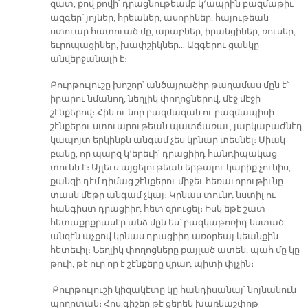
զատ, քով քովի՝ դրացնութեամբ կ՚ապրին բազմաթիւ
ազգեր՝ յոյներ, հրեաներ, ասորիներ, հայութեան
ստուար հատուած մը, արաբներ, իրանցիներ, ռուսեր,
եւրոպացիներ, խափշիկներ… Ազգերու ցանկը
անվերջանալի է։
Քուրթուլուշը խոշոր՝ անծայրածիր թաղամաս մըն է՝
իրարու նմանող, նեղլիկ փողոցներով, մէջ մէջի
շէնքերով։ Հին ու նոր բազմազան ու բազմապիսի
շէնքերու ստուարութեան պատճառաւ, յարկաբաժնէդ
կապոյտ երկինքն անգամ չես կրնար տեսնել։ Միակ
բանը, որ պարզ կ՚երեւի՝ դրացիիդ հանդիպակաց
տունն է։ Այլեւս այցելութեան երթալու կարիք չունիս,
քանզի դէմ դիմաց շէնքերու միջեւ հեռաւորութիւնը
տասն մեթր անգամ չկայ։ Կրնաս տունդ նստիլ ու
հանգիստ դրացիիդ հետ զրուցել։ Իսկ եթէ շատ
հետաքրքրասէր անձ մըն ես՝ բազկաթոռիդ նստած,
անզէն աչքով կրնաս դրացիիդ առօրեայ կեանքին
հետեւիլ։ Նեղլիկ փողոցները քայլած ատեն, պահ մը կը
թուի, թէ ուր որ է շէնքերը վրադ պիտի փլչին։
Քուրթուլուշի կիզակէտը կը հանդիսանայ՝ նոյնանուն
պողոտան։ Հոս գիշեր թէ ցերեկ խառնաշփոթ