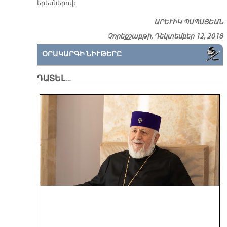
երեսներով։
ԱՐԵՒԻԿ ՊԱՊԱՅԵԱՆ
Չորեքշաբթի, Դեկտեմբեր 12, 2018
ՕՐԱԿԱՐԳԻ ՆԻՒԹԵՐԸ
ԴԱՏԵԼ…