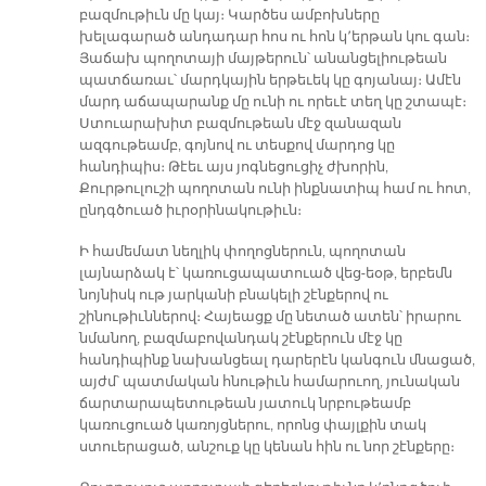
բազմութիւն մը կայ։ Կարծես ամբոխները
խելագարած անդադար հոս ու հոն կ՚երթան կու գան։
Յաճախ պողոտայի մայթերուն՝ անանցելիութեան
պատճառաւ՝ մարդկային երթեւեկ կը գոյանայ։ Ամէն
մարդ աճապարանք մը ունի ու որեւէ տեղ կը շտապէ։
Ստուարախիտ բազմութեան մէջ զանազան
ազգութեամբ, գոյնով ու տեսքով մարդոց կը
հանդիպիս։ Թէեւ այս յոգնեցուցիչ ժխորին,
Քուրթուլուշի պողոտան ունի ինքնատիպ համ ու հոտ,
ընդգծուած իւրօրինակութիւն։
Ի համեմատ նեղլիկ փողոցներուն, պողոտան
լայնարձակ է՝ կառուցապատուած վեց-եօթ, երբեմն
նոյնիսկ ութ յարկանի բնակելի շէնքերով ու
շինութիւններով։ Հայեացք մը նետած ատեն՝ իրարու
նմանող, բազմաբովանդակ շէնքերուն մէջ կը
հանդիպինք նախանցեալ դարերէն կանգուն մնացած,
այժմ՝ պատմական հնութիւն համարուող, յունական
ճարտարապետութեան յատուկ նրբութեամբ
կառուցուած կառոյցներու, որոնց փայլքին տակ
ստուերացած, անշուք կը կենան հին ու նոր շէնքերը։