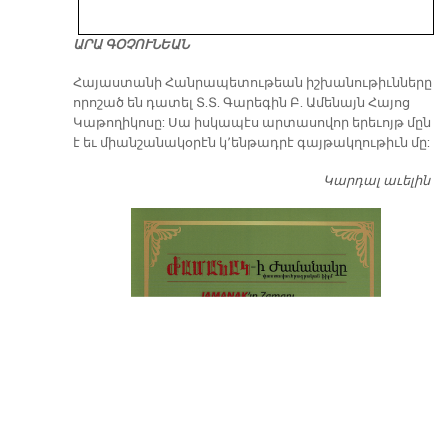
ԱՐԱ ԳՕՉՈՒՆԵԱՆ
​Հայաստանի Հանրապետութեան իշխանութիւնները
որոշած են դատել Տ.Տ. Գարեգին Բ. Ամենայն Հայոց
Կաթողիկոսը: Սա իսկապէս արտասովոր երեւոյթ մըն
է եւ միանշանակօրէն կ՚ենթադրէ գայթակղութիւն մը:
Կարդալ աւելին
Դ