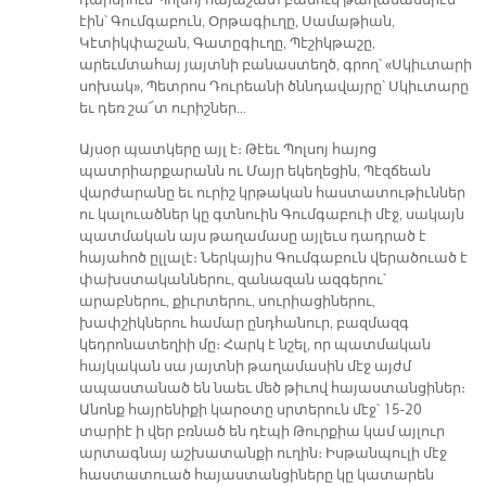
դարերուն Պոլսոյ հայաշատ բանուկ թաղամասերէն
էին՝ Գումգաբուն, Օրթագիւղը, Սամաթիան,
Կէտիկփաշան, Գատըգիւղը, Պէշիկթաշը,
արեւմտահայ յայտնի բանաստեղծ, գրող՝ «Սկիւտարի
սոխակ», Պետրոս Դուրեանի ծննդավայրը՝ Սկիւտարը
եւ դեռ շա՜տ ուրիշներ…
Այսօր պատկերը այլ է։ Թէեւ Պոլսոյ հայոց
պատրիարքարանն ու Մայր եկեղեցին, Պէզճեան
վարժարանը եւ ուրիշ կրթական հաստատութիւններ
ու կալուածներ կը գտնուին Գումգաբուի մէջ, սակայն
պատմական այս թաղամասը այլեւս դադրած է
հայահոծ ըլլալէ։ Ներկայիս Գումգաբուն վերածուած է
փախստականներու, զանազան ազգերու՝
արաբներու, քիւրտերու, սուրիացիներու,
խափշիկներու համար ընդհանուր, բազմազգ
կեդրոնատեղիի մը։ Հարկ է նշել, որ պատմական
հայկական սա յայտնի թաղամասին մէջ այժմ
ապաստանած են նաեւ մեծ թիւով հայաստանցիներ։
Անոնք հայրենիքի կարօտը սրտերուն մէջ՝ 15-20
տարիէ ի վեր բռնած են դէպի Թուրքիա կամ այլուր
արտագնայ աշխատանքի ուղին։ Իսթանպուլի մէջ
հաստատուած հայաստանցիները կը կատարեն