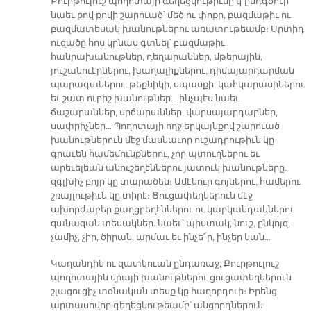
Քուրթուլուշ պողոտայի գեղեցկութիւնը կ՚ընդգծուի
նաեւ քով քովի շարուած՝ մեծ ու փոքր, բազմաթիւ ու
բազմատեսակ խանութներու առատութեամբ։ Սրտիդ
ուզածը հոս կրնաս գտնել՝ բազմաթիւ
հանրախանութներ, դեղարաններ, մթերային,
յուշանուէրներու, խաղալիքներու, դիմայարդարման
պարագաներու, թեքնիկի, սպասքի, կահկարասիներու
եւ շատ ուրիշ խանութներ… ինչպէս նաեւ
ճաշարաններ, սրճարաններ, վարսայարդարներ,
սափրիչներ… Պողոտայի ողջ երկայնքով շարուած
խանութներուն մէջ մասնաւոր ուշադրութիւն կը
գրաւեն համեմունքներու, չոր պտուղներու եւ
արեւելեան անուշեղէններու յատուկ խանութները.
զգլխիչ բոյր կը տարածեն։ Ամէնուր գոյներու, համերու
շռայլութիւն կը տիրէ։ Ցուցափեղկերուն մէջ
ախորժաբեր քաղցրեղէններու ու կարկանդակներու
զանազան տեսակներ. նաեւ՝ պիստակ, նուշ, ընկոյզ,
չամիչ, չիր, ծիրան, արմաւ եւ ինչե՜ր, ինչեր կան…
Կաղանդին ու զատկուան ընդառաջ, Քուրթուլուշ
պողոտային վրայի խանութներու ցուցափեղկերուն
շլացուցիչ տօնական տեսք կը հաղորդուի։ Իրենց
արտասովոր գեղեցկութեամբ՝ անցորդներուն