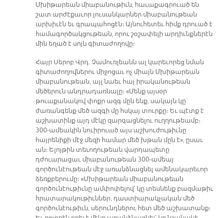
Մխիթարեան միաբանութիւն, հաւաքագրուած են
շատ արժէքաւոր լուսանկարներ միաբանութեան
արխիւէն եւ գրապահոցէն։ Այնուհետեւ հիմք դրուած է
համագործակցութեան, որու շօշափելի արդիւնքներէն
մին եղած է սոյն գիտաժողովը։
Հայր Սերոբ Վրդ. Չամուռլեանն ալ կարեւորեց նման
գիտաժողովներու միջոցաւ ոչ միայն Մխիթարեան
միաբանութեան, այլ նաեւ հայ իրականութեան
մեծերուն անդրադառնալը։ «Մենք այսօր
թուաքանակով փոքր ազգ մըն ենք, սակայն կը
ժառանգենք մեծ ազգի մը հսկայ տուրքը։ Եւ պէտք է
աշխատինք այդ մէկը զարգացնելու ուղղութեամբ։
300-ամեակին նուիրուած այս աշխուժութիւնը
հայրենիքի մէջ մեզի համար մեծ խթան մըն է», ըսաւ
ան։ Ելոյթին տեւողութեան վարդապետը
դժուարացաւ միաբանութեան 300-ամեայ
գործունէութեան մէջ առանձնացնել ամենակարեւոր
ձեռքբերումը։ «Մխիթարեան միաբանութեան
գործունէութիւնը ամփոփելով՝ կը տեսնենք բազմաթիւ
հրատարակութիւններ, դաստիարակչական մեծ
գործունէութիւն, սերունդներու հետ մեծ աշխատանք։