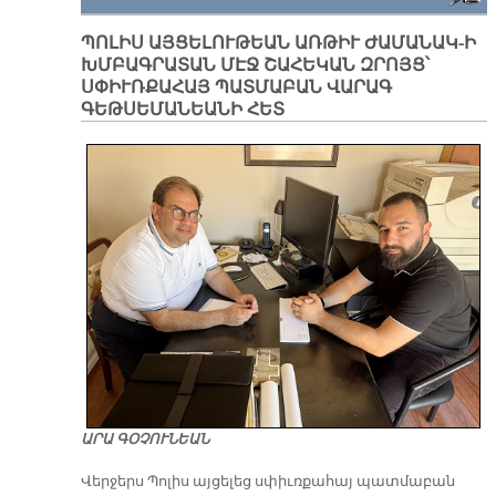
ՊՈԼԻՍ ԱՅՑԵԼՈՒԹԵԱՆ ԱՌԹԻՒ ԺԱՄԱՆԱԿ-Ի
ԽՄԲԱԳՐԱՏԱՆ ՄԷՋ ՇԱՀԵԿԱՆ ԶՐՈՅՑ՝
ՍՓԻՒՌՔԱՀԱՅ ՊԱՏՄԱԲԱՆ ՎԱՐԱԳ
ԳԵԹՍԵՄԱՆԵԱՆԻ ՀԵՏ
ԱՐԱ ԳՕՉՈՒՆԵԱՆ
Վերջերս Պոլիս այցելեց սփիւռքահայ պատմաբան