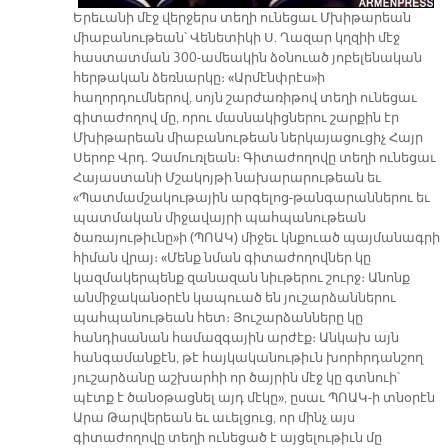
Երեւանի մէջ վերջերս տեղի ունեցաւ Մխիթարեան
միաբանութեան՝ Վենետիկի Ս. Ղազար կղզիի մէջ
հաստատման 300-ամեակին ձօնուած յոբելենական
հերթական ձեռնարկը։ «Արմէնփրէս»ի
հաղորդումներով, սոյն շարժառիթով տեղի ունեցաւ
գիտաժողով մը, որու մասնակիցներու շարքին էր
Մխիթարեան միաբանութեան ներկայացուցիչ Հայր
Սերոբ Վրդ. Չամուռլեան։ Գիտաժողովը տեղի ունեցաւ
Հայաստանի Մշակոյթի նախարարութեան եւ
«Պատմամշակութային արգելոց-թանգարաններու եւ
պատմական միջավայրի պահպանութեան
ծառայութիւնը»ի (ՊՈԱԿ) միջեւ կնքուած պայմանագրի
հիման վրայ։ «Մենք նման գիտաժողովներ կը
կազմակերպենք զանազան նիւթերու շուրջ։ Անոնք
անմիջականօրէն կապուած են յուշարձաններու
պահպանութեան հետ։ Յուշարձանները կը
հանդիսանան համազգային արժէք։ Անկախ այն
հանգամանքէն, թէ հայկականութիւն խորհրդանշող
յուշարձանը աշխարհի որ ծայրին մէջ կը գտնուի՝
պէտք է ծանօթացնել այդ մէկը», ըսաւ ՊՈԱԿ-ի տնօրէն
Արա Թարվերեան եւ աւելցուց, որ մինչ այս
գիտաժողովը տեղի ունեցած է այցելութիւն մը