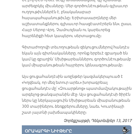
Եւ բոլորէն որեւէ մէկը առանձնացնել՝ կը նշանակէ
արժեզրկել միւսները։ Մեր գործունէութեան գլխաւոր
ուղղութիւններէն է, բնականաբար
հայապահպանութիւնը։ Երիտասարդները մեր
աշխատանքներու գլխաւոր հասցէատէրերն են», ըսաւ
Հայր Սերոբ Վրդ. Չամուռլեան ու կարեւորեց
հայրենիքի հետ կապերու սերտացումը։
Գիտաժողովի տեւողութեան զեկուցումներով հանդէս
եկան այն գիտնականները, որոնք երբեւէ զբաղած են
կամ կը զբաղին՝ Մխիթարեաններու գործունէութեամբ
կամ միաբանութեան հայրերու կենսագրութեամբ։
Այս ցուցահանդէսին առընթեր կազմակերպուած է
«Կղզեակ, որ մեզ ետուր արեւ» խորագրեալ
ցուցահանդէս մը՝ «Զուարթնոց» պատմամշակութային
արգելոց-թանգարանին մէջ։ Այս ցուցահանդէսի ծիրէն
ներս կը ներկայացուին Մխիթարեան միաբանութեան
300 տարիներու ձեռքբերումները, նաեւ Կուտինայի
շատ յայտնի յախճապակիները։
Չորեքշաբթի, Դեկտեմբեր 13, 2017
ՕՐԱԿԱՐԳԻ ՆԻՒԹԵՐԸ