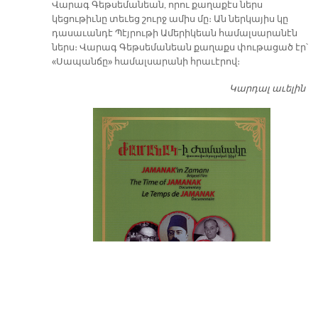
Վարագ Գեթսեմանեան, որու քաղաքէս ներս
կեցութիւնը տեւեց շուրջ ամիս մը։ Ան ներկայիս կը
դասաւանդէ Պէյրութի Ամերիկեան համալսարանէն
ներս։ Վարագ Գեթսեմանեան քաղաքս փութացած էր՝
«Սապանճը» համալսարանի հրաւէրով։
Կարդալ աւելին
Պո
այ
առ
ԺԱ
խ
մէ
զր
սփ
պ
Վ
Գ
հ