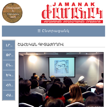
Հինգշաբթի
6,
Օգոստոս
2026
☰ Ընտրացանկ
ՇԱՀԵԿԱՆ ԳԻՏԱԺՈՂՈՎ
ԼՐԱՀՈՍ
ԹՐՔԱՀԱՅ ԿԵԱՆՔ
ԸՆԿԵՐԱՄՇԱԿՈՒԹԱՅԻՆ
ԵԿԵՂԵՑԱԿԱՆ
ՀՈԳԵՄՏԱՒՈՐ
ՀԱՐԹԱԿ