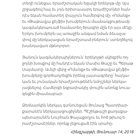
տե­ղի ու­նե­ցաւ ե­րաժշ­տա­կան ե­զա­կի ե­րե­կոյթ մը։ Այս
շրջագ­ծով հայ եւ յոյն ե­րի­տա­սարդ ե­րա­ժիշտ­ներ հան­
դէս ե­կան հա­մա­տեղ փայ­լուն հա­մեր­գով մը։ «Ո­մանք»
եւ «Թա­թավ­լա քէյ­ֆի» խում­բե­րուն մաս­նակ­ցու­թեամբ
կազ­մա­կեր­պուած հա­մա­տեղ ծրա­գիր մըն էր այս մէ­կը։
Եր­կու խում­բերն ալ ա­ռա­ջին ան­գամ նման ձե­ւա­չա­
փով մը ներ­կա­յա­ցան ե­րաժշ­տա­սէր­նե­րուն՝ ստեղ­ծե­լով
խան­դա­վառ մթնո­լորտ։
Յա­նուն կազ­մա­կեր­պիչ­նե­րուն՝ ե­րե­կոյ­թի սկիզ­բին ող­
ջոյ­նի խօս­քով մը հան­դէս ե­կան Մա­սիս Թա­շը եւ Պե­րաթ
Սայ­մա­տը։ Ա­ւե­լի վերջ «Ո­մանք» եւ «Թա­թավ­լա քէյ­ֆի»
խում­բե­րը գոր­ծադ­րե­ցին ի­րենց յայ­տագ­րե­րը՝ հայ­կա­
կան եւ յու­նա­կան ե­րաժշ­տու­թե­նէն նմոյշ­ներ ներ­կա­
յաց­նե­լով։ Հա­մեր­գի եզ­րա­փա­կիչ փու­լին ա­նոնք նուա­
գե­ցին միաս­նա­բար։
Ձեռ­նար­կին ներ­կայ գտնուե­ցան Յու­նաց Պատ­րիար­
քա­րա­նէն ներ­կա­յա­ցու­ցիչ­ներ, Պէ­շիկ­թա­շի քա­ղա­քա­
պե­տա­րա­նէն Նուր­հան Փա­լա­քօղ­լու եւ հոծ թի­ւով ե­
րաժշ­տա­սէր­ներ, ո­րոնք լե­ցու­ցած էին սրա­հը։
Հինգշաբթի, Յունուար 14, 2016