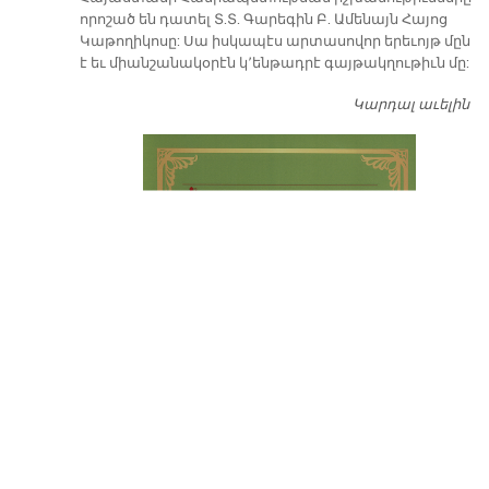
որոշած են դատել Տ.Տ. Գարեգին Բ. Ամենայն Հայոց
Կաթողիկոսը: Սա իսկապէս արտասովոր երեւոյթ մըն
է եւ միանշանակօրէն կ՚ենթադրէ գայթակղութիւն մը:
Կարդալ աւելին
Դ