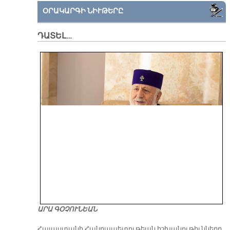
ՕՐԱԿԱՐԳԻ ՆԻՒԹԵՐԸ
ԴԱՏԵԼ…
ԱՐԱ ԳՕՉՈՒՆԵԱՆ
​Հայաստանի Հանրապետութեան իշխանութիւնները