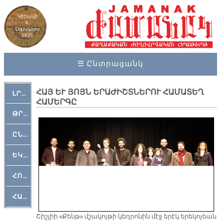
Կիրակի
9,
Օգոստոս
2026
☰ Ընտրացանկ
ՀԱՅ ԵՒ ՅՈՅՆ ԵՐԱԺԻՇՏՆԵՐՈՒ ՀԱՄԱՏԵՂ
ԼՐԱՀՈՍ
ՀԱՄԵՐԳԸ
ԹՐՔԱՀԱՅ ԿԵԱՆՔ
ԸՆԿԵՐԱՄՇԱԿՈՒԹԱՅԻՆ
ԵԿԵՂԵՑԱԿԱՆ
ՀՈԳԵՄՏԱՒՈՐ
ՀԱՐԹԱԿ
Շիշ­լիի «Քենթ» մշա­կոյ­թի կեդ­րո­նին մէջ ե­րէկ ե­րե­կո­յեան