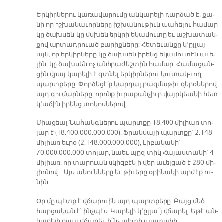
Եր­կիր­նե­րու կա­ռա­վա­րու­մը ան­կա­րե­լի դար­ձած է, քա­
նի որ իշ­խա­նա­ւոր­նե­րը իշ­խա­նու­թիւն պա­հե­լու հա­մար
կը ծախ­սեն-կը մսխեն երկ­րի ե­կա­մու­տը եւ աշ­խա­տան­
քով ար­տադ­րուած բա­րիք­նե­րը: Հե­տե­ւան­քը կ՚ըլ­լայ
այն, որ եր­կիր­նե­րը կը ծախ­սեն ի­րենց ե­կա­մու­տէն ա­ւե­
լին, կը ծախ­սեն ոչ անհ­րա­ժեշ­տին հա­մար: Հա­մա­ցան­
ցին վրայ կա­րե­լի է գտնել եր­կիր­նե­րու կու­տա­կ-ւող
պարտ­քե­րը: Փոր­ձե­ցէ՛ք կար­դալ բազ­մա­թիւ զե­րօ­նե­րով
այդ գու­մար­նե­րը, ո­րոնք իւ­րա­քան­չիւր վայր­կեա­նի հետ
կ՚ա­ճին ի­րենց տո­կոս­նե­րով:
Միա­ցեալ Նա­հանգ­նե­րու պարտ­քը 18.400 մի­լիառ տո­
լար է (18.400.000.000.000), Ֆրան­սա­յի պարտ­քը՝ 2.148
մի­լիառ եւ­րօ (2.148.000.000.000), Լի­բա­նա­նի՝
70.000.000.000 տո­լար, նաեւ պըզ-տիկ Հա­յաս­տա­նի՝ 4
մի­լիառ, որ տա­րուան սկիզ­բէն ի վեր ա­ւել­ցած է 280 մի­
լիո­նով… Այս ա­նուն­նե­րը եւ թի­ւե­րը օ­րի­նա­կի ար­ժէք ու­
նին:
Օր մը պէտք է վճա­րուին այդ պարտ­քե­րը: Բայց մեծ
հար­ցա­կան է՝ ինչ­պէս: Կա­րե­լի կ՚ըլ­լա՞յ վճա­րել: Ե­թէ ան­
կա­րե­լի ըլ­լայ վճա­րել, ի՞նչ պի­տի պա­տա­հի: