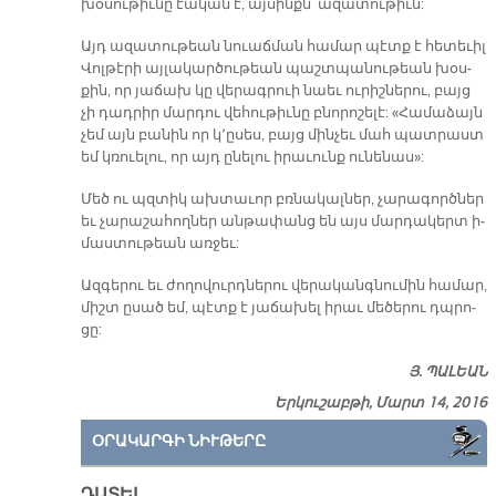
խօ­սու­թիւ­նը էա­կան է, այ­սինքն՝ ա­զա­տու­թիւն:
Այդ ա­զա­տու­թեան նուաճ­ման հա­մար պէտք է հե­տե­ւիլ
Վոլ­թէ­րի այ­լա­կար­ծու­թեան պաշտ­պա­նու­թեան խօս­
քին, որ յա­ճախ կը վե­րագ­րուի նաեւ ու­րիշ­նե­րու, բայց
չի դադ­րիր մար­դու վե­հու­թիւ­նը բնո­րո­շե­լէ: «Հա­մա­ձայն
չեմ այն բա­նին որ կ՚ը­սես, բայց մին­չեւ մահ պատ­րաստ
եմ կռուե­լու, որ այդ ը­նե­լու ի­րա­ւունք ու­նե­նաս»:
Մեծ ու պզտիկ ախ­տա­ւոր բռնա­կալ­ներ, չա­րա­գործ­ներ
եւ չա­րա­շա­հող­ներ ան­թա­փանց են այս մար­դա­կերտ ի­
մաս­տու­թեան առ­ջեւ:
Ազ­գե­րու եւ ժո­ղո­վուրդ­նե­րու վե­րա­կանգ­նու­մին հա­մար,
միշտ ը­սած եմ, պէտք է յա­ճա­խել ի­րաւ մե­ծե­րու դպրո­
ցը:
Յ. ՊԱԼԵԱՆ
Երկուշաբթի, Մարտ 14, 2016
ՕՐԱԿԱՐԳԻ ՆԻՒԹԵՐԸ
ԴԱՏԵԼ…