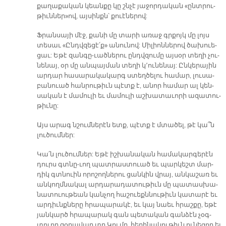
քա­ղա­քա­կան կեան­քը կը շնչէ յա­ջոր­դա­կան «ընտ­րու­
թիւն­ներ»ով, այ­սինքն՝ քուէ­նե­րով:
Ֆրան­սա­յի մէջ, քա­նի մը տա­րի ա­ռաջ գրքոյկ մը լոյս
տե­սաւ «Ընդվ­զե­ցէ՛ք» ա­նու­նով: Մի­լիոն­նե­րով ծա­խուե­
ցաւ: Ե­թէ զան­գը-ւած­նե­րու ընդվ­զու­մը այ­սօր տե­ղի չու­
նե­նայ, օր մը ան­պայ­ման տե­ղի կ՚ու­նե­նայ: Ըն­կե­րա­յին
ար­դար հա­սա­րա­կա­կարգ ստեղ­ծե­լու հա­մար, լու­սա­
բա­նուած հան­րու­թիւն պէտք է, ա­նոր հա­մար ալ կեն­
սա­կան է մա­մու­լի եւ մա­մու­լի աշ­խա­տա­ւո­րի ա­զա­տու­
թիւ­նը:
Այս ա­րագ նշում­նե­րէն ետք, պէտք է մտա­ծել, թէ կա՞ն
լու­ծում­ներ:
Կա՛ն լու­ծում­ներ: Ե­թէ իշ­խա­նա­կան հա­մա­կար­գե­րէն
դուրս գտնը-ւող պատ­րաս­տուած եւ պար­կեշտ մար­
դիկ գտնուին ո­րո­շող­նե­րու ցան­կին վրայ, ան­կա­շառ եւ
ան­կողմ­նա­կալ ար­դա­րա­դա­տու­թիւն մը պա­տաս­խա­
նա­տուու­թեան կան­չող հա­շուեքն­նու­թիւն կա­տա­րէ եւ
ար­դիւնք­նե­րը հրա­պա­րա­կէ, եւ կայ նաեւ հրաշ­քը, ե­թէ
յան­կարծ հրա­պա­րակ գան պե­տա­կան գան­ձէն չօգ­
տուող զօ­րա­վար տը Կոլ մը, հե­ղի­նա­կու­թիւն ու­նե­ցող եւ