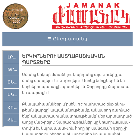
Կիրակի
9,
Օգոստոս
2026
☰ Ընտրացանկ
ԵՐԿԻՐՆԵՐՈՒ ԱՍՏՂԱԲԱՇԽԱԿԱՆ
ԼՐԱՀՈՍ
ՊԱՐՏՔԵՐԸ
ԹՐՔԱՀԱՅ ԿԵԱՆՔ
Ա­ռանց եր­կար մտա­ծե­լու կար­դանք այս թի­ւե­րը, ա­
ռանց սխա­լե­լու եւ թո­թո­վե­լու: Ա­սոնք նմոյշ­ներ են եր­
ԸՆԿԵՐԱՄՇԱԿՈՒԹԱՅԻՆ
կիր­նե­րու պարտ­քի պատ­կե­րէն: Չոր­րոր­դը Հա­յաս­տա­
նի պարտքն է:
ԵԿԵՂԵՑԱԿԱՆ
Բնա­պահ­պան­նե­րը կ՚ը­սեն, թէ խախ­տած ենք բնու­
ՀՈԳԵՄՏԱՒՈՐ
թեան կար­գը՝ ա­պա­կա­նու­թեամբ, ան­կա­րող դար­ձած
ենք՝ ան­պա­տաս­խա­նա­տուու­թեամբ՝ մեր ար­տադ­րած
ՀԱՐԹԱԿ
աղ­բը մաք-­րե­լու: Տա­րա­ծու­թիւն­ներ կը կրա­ղիւ­սա­պա­
տուին եւ կպրա­պա­տ-ւին, հո­ղը իր սպնգու­մի դե­րը չի
կա­տա­րեր եւ հե­ղե­ղա­յին ա­ղէտ­ներ կը պա­տա­հին: