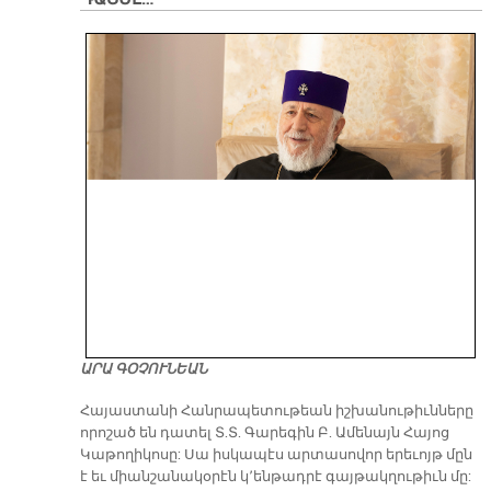
ԱՐԱ ԳՕՉՈՒՆԵԱՆ
​Հայաստանի Հանրապետութեան իշխանութիւնները
որոշած են դատել Տ.Տ. Գարեգին Բ. Ամենայն Հայոց
Կաթողիկոսը: Սա իսկապէս արտասովոր երեւոյթ մըն
է եւ միանշանակօրէն կ՚ենթադրէ գայթակղութիւն մը: