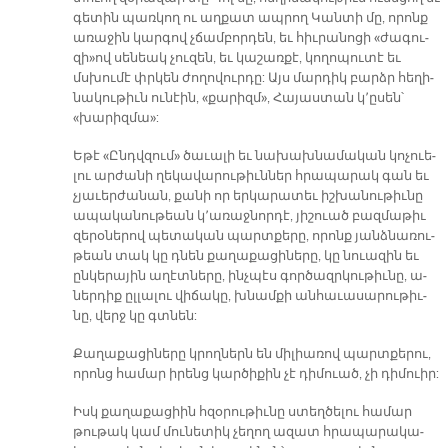
գե­տին պառ­կող ու աղ­քատ ապ­րող Կան­տի մը, ո­րոնք
ա­ռա­ջին կար­գով չճամ­բոր­դեն, եւ հիւ­րա­նո­ցի «ժա­գու­
զի»ով սե­նեակ չու­զեն, եւ կա­շառ­քէ, կո­ղո­պու­տէ եւ
մսխու­մէ փրկեն ժո­ղո­վուր­դը: Այս մար­դիկ բարձր հե­ղի­
նա­կու­թիւն ու­նէին, «քա­րիզմ», Հա­յաս­տան կ՚ը­սեն՝
«խա­րիզ­մա»:
Ե­թէ «Ընդվ­զում» ծա­ւա­լի եւ նա­խախ­նա­մա­կան կո­չուե­
լու ար­ժա­նի ղե­կա­վա­րու­թիւն­ներ հրա­պա­րակ գան եւ
չյա­ւեր­ժա­նան, քա­նի որ եր­կա­րա­տեւ իշ­խա­նու­թիւ­նը
ա­պա­կա­նու­թեան կ՚ա­ռաջ­նոր­դէ, յի­շուած բազ­մա­թիւ
զե­րօ­նե­րով պե­տա­կան պարտ­քե­րը, ո­րոնք յանձ­նա­ռու­
թեան տակ կը դնեն քա­ղա­քա­ցի­նե­րը, կը նուա­զին եւ
ըն­կե­րա­յին ա­ղէտ­նե­րը, ինչ­պէս գոր­ծազր­կու­թիւ­նը, ա­
ներ­դիք ըլ­լա­լու վի­ճա­կը, խնամ­քի ան­հա­ւա­սա­րու­թիւ­
նը, վերջ կը գտնեն:
Քա­ղա­քա­ցի­նե­րը կրող­ներն են մի­լիա­ռով պարտ­քե­րու,
ո­րոնց հա­մար ի­րենց կար­ծի­քին չէ դի­մուած, չի դի­մուիր:
Իսկ քա­ղա­քա­ցիին հզօ­րու­թիւ­նը ստեղ­ծե­լու հա­մար
թու­թակ կամ մու­նե­տիկ չե­ղող ա­զատ հրա­պա­րա­կա­