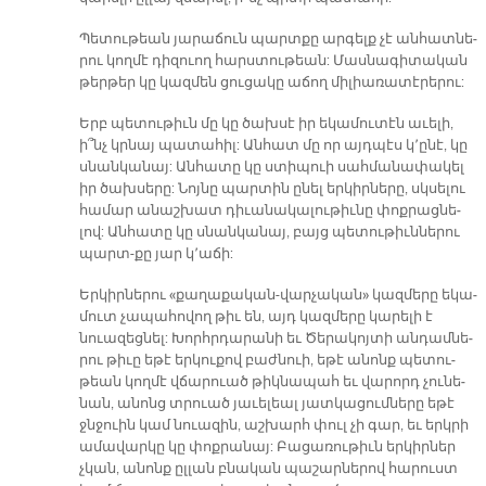
Պե­տու­թեան յա­րա­ճուն պարտ­քը ար­գելք չէ ան­հատ­նե­
րու կող­մէ դիզուող հարս­տու­թեան: Մաս­նա­գի­տա­կան
թեր­թեր կը կազ­մեն ցու­ցա­կը ա­ճող մի­լիա­ռա­տէ­րե­րու:
Երբ պե­տու­թիւն մը կը ծախ­սէ իր ե­կա­մու­տէն ա­ւե­լի,
ի՞նչ կրնայ պա­տա­հիլ: Ան­հատ մը որ այդ­պէս կ՚ը­նէ, կը
սնան­կա­նայ: Ան­հա­տը կը ստի­պուի սահ­մա­նա­փա­կել
իր ծախ­սե­րը: Նոյ­նը պար­տին ը­նել եր­կիր­նե­րը, սկսե­լու
հա­մար ա­նաշ­խատ դի­ւա­նա­կա­լու­թիւ­նը փոք­րաց­նե­
լով: Ան­հա­տը կը սնան­կա­նայ, բայց պե­տու­թիւն­նե­րու
պարտ­-քը յար կ՚ա­ճի:
Եր­կիր­նե­րու «քա­ղա­քա­կան-վար­չա­կան» կազ­մե­րը ե­կա­
մուտ չա­պա­հո­վող թիւ են, այդ կազ­մե­րը կա­րե­լի է
նուա­զեց­նել: Խորհր­դա­րա­նի եւ Ծե­րա­կոյ­տի ան­դամ­նե­
րու թի­ւը ե­թէ եր­կու­քով բաժ­նուի, ե­թէ ա­նոնք պե­տու­
թեան կող­մէ վճա­րուած թիկ­նա­պահ եւ վա­րորդ չու­նե­
նան, ա­նոնց տրուած յա­ւե­լեալ յատ­կա­ցում­նե­րը ե­թէ
ջնջուին կամ նուա­զին, աշ­խարհ փուլ չի գար, եւ երկ­րի
ա­մա­վար­կը կը փոք­րա­նայ: Բա­ցա­ռու­թիւն եր­կիր­ներ
չկան, ա­նոնք ըլ­լան բնա­կան պա­շար­նե­րով հա­րուստ