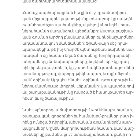
կամ ճար­տա­րա­րուես­տա­կա­նա­ցած:
Հա­մաշ­խար­հայ­նաց­ման հեւ­քին մէջ, դրա­մա­տի­րա­
կան մի­ջազ­գա­յին կայս­րու­թիւ­նը տե­ւա­բար կը ստեղ­ծէ
ոչ-անհ­րա­ժեշտ պա­հանջ­ներ, սկսե­լով սնուն­դէն, հաս­
նե­լու հա­մար վա­ղան­ցուկ պեր­ճան­քի: Աստ­ղա­բաշ­խա­
կան գու­մար ար­ժող բնա­կա­րան­ներ եւ ինք­նա­շարժ­ներ,
ա­դա­ման­դա­կուռ մա­նեակ­ներ: Ֆրան­-սա­յի մէջ հրա­
պա­րա­կե­ցին, թէ ինչ կ՚ար­ժէ պե­տու­թեան նախ­կին նա­
խա­գա­հի մը հա­մար ե­ղած ծախ­սե­րը: Խորհր­դա­րա­նի
ան­դամ­նե­րը եւ նա­խա­րար­նե­րը, նոյ­նիսկ երբ կը դադ­
րին ի­րենց պաշ­տօ­նէն, կը շա­րու­նա­կեն յատ­կա­ցում­ներ
ստա­նալ. թո­շակ, վա­րորդ, թիկ­նա­պահ, ե­ւայլն: Ֆրան­
սան՝ օ­րի­նակ: Այդ­պէս է նաեւ, օ­րի­նակ, դժուա­րու­թիւն­
նե­րու մատ­նուած փոք­րիկ Լի­բա­նա­նը: Այս պատ­ճա­ռով
ալ քա­ղա­քա­կա­նու­թիւ­նը դար­ձած է հա­սու­թա­փեր ար­
հեստ եւ ոչ ծա­ռա­յու­թիւն:
Նաեւ, «ընտ­րող-յա­ճա­խոր­դու­թիւն» ու­նե­նա­լու հա­մար,
քա­ղա­քա­կան գոր­ծիչ­ներ եւ հա­մախըմ-բում­ներ, ըստ ի­
րենց ու­նե­ցած դիր­քին, պե­տա­կան գու­մար­նե­րէն յատ­
կա­ցում­ներ կ՚ը­նեն մար­դոր­սու­թեան հա­մար, կամ պաշ­
տօն­ներ կը բաժ­նեն, քուէ ստա­նա­լու հա­մար, քա­նի որ