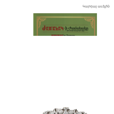
Կարդալ աւելին
Դ