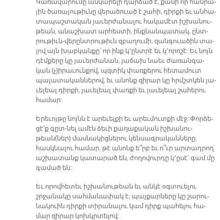
Կա­ռա­վա­րու­մը ան­կա­րե­լի դար­ձած է, քա­նի որ հան­րա­
յին ծա­ռա­յու­թիւ­նը վե­րա­ծուած է շա­հի, դիր­քի եւ ան­հա­
տա­պաշ­տա­կան յա­ւեր­ժա­նա­լու հա­կա­մէտ իշ­խա­նու­
թեան, ա­նաշ­խատ ար­հես­տի, ինք­նան­պա­տակ, ընտ­
րու­թիւն-վե­րընտ­րու­թիւն զբա­ղու­մի, զան­գուա­ծին տա­
լով այն խաբ­կան­քը՝ որ ինք կ՚ընտ­րէ եւ կ՚ո­րո­շէ: Եւ նոյն
դէմ­քե­րը կը յա­ւեր­ժա­նան, յա­ճախ նաեւ ժա­ռան­գա­
կան (չ­)ի­րա­ւուն­քով, պզտիկ փառ­քե­րու հե­տա­մուտ
պա­լա­տա­կան­նե­րով, եւ ա­նոնք զի­րար կը հրմշտկեն յա­
ւե­լեալ դիր­քի, յա­ւե­լեալ փառ­քի եւ յա­ւե­լեալ շա­հե­րու
հա­մար:
Ե­րե­ւոյ­թը նոյնն է ա­րե­ւել­քի եւ ա­րեւ­մուտ­քի մէջ: Փոր­ձե­
ցէ՛ք գըտ-նել ա­մէն ձե­ւի քա­ղա­քա­կան իշ­խա­նու­
թեան(ներ) մաս­նա­կից­նե­րու կեն­սագ­րա­կան­նե­րը,
հասկ­նա­լու հա­մար, թէ ա­նոնք ե՞րբ եւ ո՞ւր ար­տադ­րող
աշ­խա­տանք կա­տա­րած են, ժո­ղո­վուր­դը կ՚ը­սէ՝ գամ մը
գա­մած են:
Եւ ո­րով­հե­տեւ իշ­խա­նու­թեան եւ ան­կէ օգ­տուե­լու
շրջա­նա­կը սահ­մա­նա­փակ է, պայ­քար­նե­րը կը շա­րու­
նա­կուին դիր­քի տի­րա­նա­լու կամ դիրք պա­հե­լու հա­
մար զի­րար կոխկր­տե­լով: