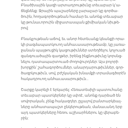
Բնած­խա­յին կա­զի ար­տադ­րու­թիւ­նը տե­ւա­բար կ՚ա­
ճեց­նենք: Ջրա­յին պա­շար­նե­րը չա­րա­չար կը գոր­ծա­
ծուին, հո­ղա­գոր­ծու­թեան հա­մար եւ ա­նոնք տե­ւա­բար
կը թու­նա­ւո­րուին մի­ջա­տաս­պան քի­միա­կան նիւ­թե­
րով:
Բնակ­չու­թեան ա­ճով, եւ ա­նոր հե­տե­ւանք կեան­քի ո­րա­
կի բազ­մա­պատ­կուող ան­հա­ւա­սա­րու­թեամբ, կը յա­ռա­
ջա­նան պայ­թու­ցիկ կա­ցու­թիւն­ներ ստեղ­ծե­լու կո­չուած
զան­գուա­ծա­յին գաղ­թեր, ի­րենց ինք­նու­թիւ­նը կորսնց­
նե­լու դա­տա­պար­տուած ժո­ղո­վուրդ­ներ: Այս բո­լո­րի
խոր­քին՝ շա­հա­գոր­ծում­ներ, ա­նար­դա­րու­թիւն­ներ, գոր­
ծազր­կու­թիւն, սով, բժշկա­կան խնամ­քի տրա­մագ­ծօ­րէն
հա­կադ­րուող ան­հա­ւա­սա­րու­թիւն…
Շար­քը կա­րե­լի է եր­կա­րել: Հե­ռա­տե­սի­լի պա­տու­հա­նը
տե­ւա­բար պատ­կեր­ներ կը սփռէ, ա­նոնք դար­ձած են
սո­վո­րա­կան, չենք հա­կազ­դեր, ըլ­լա­լով բան­տար­կեալ­
նե­րը ան­հա­տա­պաշտ ըն­կե­րու­թեան, մա­նա­ւանդ երբ
այդ պատ­կեր­նե­րը հե­ռու աշ­խարհ­նե­րու կը վե­րա­բե­
րին: