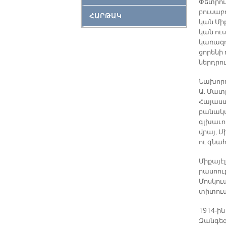
Փետ­րո­ւ
բու­սա­
ՀԱՐԹԱԿ
կան ­Մի­
կան ուս
կա­ռազ­
ցո­րե­նի
ներդ­րու
Նա­խորդ 
Ա.­ Մատ­
Հա­յաս­
բա­նա­կ
գլխա­ւոր
վրայ, ­Մ
ու գնա­
Մի­քա­յէ
րա­սոու­
­Մոս­կո­
տի­տու­
1914-ին 
Զան­գե­զ