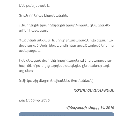
Մէկ բան յստակ է:
Տու­ժո­ղը ե­ղաւ Լի­բա­նան­ցին:
«Ջար­դե­ցին ի­րար, Ջնջե­ցին ի­րար, Կո­րան, գնա­ցին, Գե­
տի­նը հա­ւա­սար:
Դաշ­տերն ան­ցան, Ու կռի­ւը չդա­դա­րած, Սո­վը ե­կաւ հա­
մա­տա­րած: Սո­վը ե­կաւ, սո­վի հետ ցաւ, Ծաղ­կած եր­կիրն
ա­մա­յա­ցաւ…
Իսկ մնա­ցած մար­դիկ ի­րար ­Հարց­նում էին սար­սա­փա­
հար, Թէ ո՞ր­տե­ղից ար­դեօք ծա­գեց­ Էս ընդ­հա­նուր ա­ղէ­
տը մեծ»:
(«Մի կա­թիլ մեղր», Յով­հան­նէս Թու­մա­նեան):
ՊՕ­ՂՈՍ ՇԱՀ­ՄԵ­ԼԻ­ՔԵԱՆ
Լոս Ան­ճե­լըս, 2016
Հինգշաբթի, Ապրիլ 14, 2016