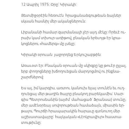
12 Ապ­րիլ 1975: Օ­րը՝ Կի­րա­կի:
Յետ­մի­ջօ­րէին հե­ռուէն հրա­ցա­նաձ­գու­թեան ձայ­ներ
սկսան հաս­նիլ մեր ա­կանջ­նե­րուն:
Լի­բա­նա­նի հա­մար զար­մա­նա­լի չէր այդ մէ­կը: Ո­րե­ւէ ու­
րախ կամ տխուր ա­ռի­թով, բնա­կան ե­րե­ւոյթ էր կրա­
կոց­նե­րու «հա­մերգ» մը լսե­լը:
Կի­րա­կի օ­րուան յա­ջոր­դեց Եր­կու­շաբ­թին:
Ա­ռա­ւօտ էր: Բնա­կան օ­րուան մը սկիզ­բը կը թուէր ըլ­լալ,
երբ փո­ղոց­նե­րը խճո­ղուե­ցան մար­դոց­մով ու ինք­նա­
շարժ­նե­րով:
Ես ալ, իմ կար­գիս, առ­տու կա­նուխ ե­լայ տու­նէն եւ ուղ­
ղուե­ցայ մեր թա­ղին ծայ­րը բնա­կող բա­րե­կա­միս` Սար­
գիս Պետ­րո­սեա­նին (այժմ` մա­հա­ցած` Ֆրան­սա) տու­նը,
մեր ա­մէ­նօ­րեայ սո­վո­րու­թեան հա­մա­ձայն, միա­սին եր­
թա­լու Պուր­ճի հրա­պա­րա­կին հա­րա­ւը գտնուող մեր
աշ­խա­տա­վայ­րը` հայ­կա­կան «Լէոկ­րա­վիւր» հաս­տա­
տու­թիւ­նը: