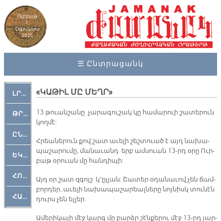
Ուրբաթ
7,
Օգոստոս
2026
☰ Ընտրացանկ
«ԿԱ­ԹԻԼ ՄԸ ՄԵՂՐ»
ԼՐԱՀՈՍ
13 թուան­շա­նը չա­րա­գու­շակ կը հա­մա­րուի շա­տե­րուն
ԹՐՔԱՀԱՅ ԿԵԱՆՔ
կող­մէ:
ԸՆԿԵՐԱՄՇԱԿՈՒԹԱՅԻՆ
Հրեա­նե­րուն քով շատ ա­ւե­լի շեշ­տուած է այդ նա­խա­
պա­շա­րու­մը, մա­նա­ւանդ երբ ամ­սուան 13-րդ օ­րը Ուր­
ԵԿԵՂԵՑԱԿԱՆ
բաթ օ­րուան մը հան­դի­պի:
ՀՈԳԵՄՏԱՒՈՐ
Այդ օր շատ զգոյշ կ՚ըլ­լան: Շա­տեր օ­դա­նա­ւով չեն ճամ­
բոր­դեր, ա­ւե­լի նա­խա­պա­շա­րեալ­նե­րը նոյ­նիսկ տու­նէն
ՀԱՐԹԱԿ
դուրս չեն ել­լեր:
Ա­մե­րի­կա­յի մէջ կարգ մը բարձր շէն­քե­րու մէջ 13-րդ յար­