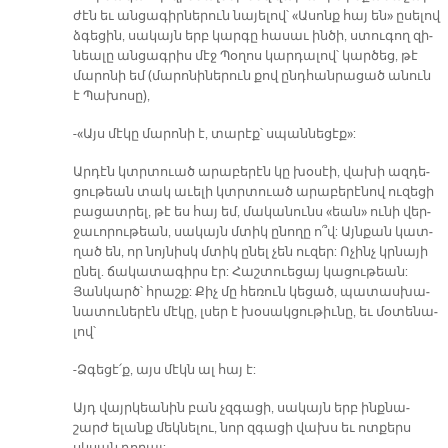
ժէն եւ ան­ցա­գիր­նե­րուն նա­յե­լով՝ «Ա­սոնք հայ են» ը­սե­լով
ձգե­ցին, սա­կայն երբ կար­գը հա­սաւ ին­ծի, ստու­գող զի­
նեա­լը ան­ցագ­րիս մէջ Պօ­ղոս կար­դա­լով՝ կար­ծեց, թէ
մա­րո­նի եմ (մա­րո­նի­նե­րուն քով ընդ­հան­րա­ցած ա­նուն
է Պա­խո­սը),
-«Այս մէ­կը մա­րո­նի է, տա­րէք՝ սպան­նե­ցէք»:
Ար­դէն կտրտուած ա­րա­բե­րէն կը խօ­սէի, վա­խի ազ­դե­
ցու­թեան տակ ա­ւե­լի կտրտուած ա­րա­բե­րէ­նով ու­զե­ցի
բա­ցատ­րել, թէ ես հայ եմ, մա­կա­նունս «եան» ու­նի վեր­
ջա­ւո­րու­թեան, սա­կայն մտիկ ը­նո­ղը ո՞վ: Այն­քան կատ­
ղած են, որ նոյ­նիսկ մտիկ ը­նել չեն ու­զեր: Ո­չինչ կրնա­յի
ը­նել. ճա­կա­տա­գիրս էր: Հաշ­տուե­ցայ կա­ցու­թեան:
Յան­կարծ՝ հրաշք: Քիչ մը հե­ռուն կե­ցած, պա­տաս­խա­
նա­տու­նե­րէն մէ­կը, լսեր է խօ­սակ­ցու­թիւ­նը, եւ մօ­տե­նա­
լով՝
-Ձգե­ցէ՛ք, այս մէկն ալ հայ է:
Այդ վայր­կեա­նին բան չզգա­ցի, սա­կայն երբ ինք­նա­
շարժ ե­լանք մեկ­նե­լու, նոր զգա­ցի վախս եւ ոտ­քերս