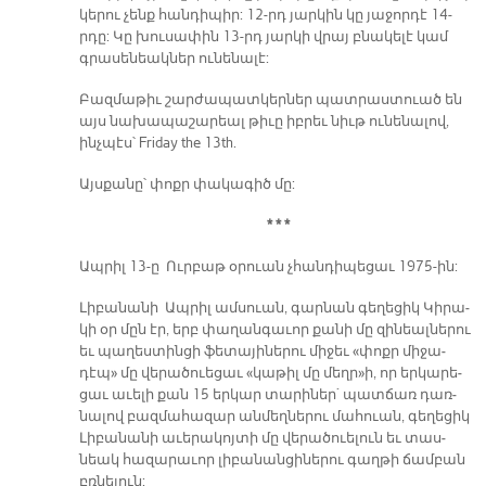
կե­րու չենք հան­դի­պիր: 12-րդ յար­կին կը յա­ջոր­դէ 14-
րդը: Կը խու­սա­փին 13-րդ յար­կի վրայ բնա­կե­լէ կամ
գրա­սե­նեակ­ներ ու­նե­նա­լէ:
Բազ­մա­թիւ շար­ժա­պատ­կեր­ներ պատ­րաս­տուած են
այս նա­խա­պա­շա­րեալ թի­ւը իբ­րեւ նիւթ ու­նե­նա­լով,
ինչ­պէս՝ Friday the 13th.
Այս­քա­նը՝ փոքր փա­կա­գիծ մը:
* * *
Ապ­րիլ 13-ը Ուր­բաթ օ­րուան չհան­դի­պե­ցաւ 1975-ին:
Լի­բա­նա­նի Ապ­րիլ ամ­սուան, գար­նան գե­ղե­ցիկ Կի­րա­
կի օր մըն էր, երբ փա­ղան­գա­ւոր քա­նի մը զի­նեալ­նե­րու
եւ պա­ղես­տին­ցի ֆե­տա­յի­նե­րու մի­ջեւ «փոքր մի­ջա­
դէպ» մը վե­րա­ծուե­ցաւ «կա­թիլ մը մեղր»ի, որ եր­կա­րե­
ցաւ ա­ւե­լի քան 15 եր­կար տա­րի­ներ` պատ­ճառ դառ­
նա­լով բազ­մա­հա­զար ան­մեղ­նե­րու մա­հուան, գե­ղե­ցիկ
Լի­բա­նա­նի ա­ւե­րա­կոյ­տի մը վե­րա­ծուե­լուն եւ տաս­
նեակ հա­զա­րա­ւոր լի­բա­նան­ցի­նե­րու գաղ­թի ճամ­բան
բռնե­լուն: