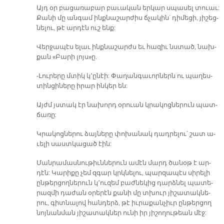
Այդ օր բա­ցա­ռա­բար բա­ւա­կան եր­կար սպա­սել տուաւ:
Քա­նի մը ան­գամ ինք­նա­շար­ժիս ճչա­կին` դի­մե­ցի, յի­շեց­
նե­լու, թէ ար­դէն ուշ ենք:
Վեր­ջա­պէս ե­լաւ ինք­նա­շարժս եւ հա­զիւ նստած, նախ­
քան «Բա­րի լոյս»ը.
-Լու­րե­րը մտիկ կ՚ը­նէի: Փա­ղան­գա­ւոր­ներն ու պա­ղես­
տին­ցի­նե­րը ի­րար ին­կեր են:
Այժմ յստակ էր նա­խորդ օ­րուան կրա­կոց­նե­րուն պատ­
ճա­ռը:
Կրա­կոց­նե­րու ձայ­նե­րը փո­խա­նակ դադ­րե­լու՝ շատ ա­
ւե­լի սաստ­կա­ցած էին:
Ման­րա­մաս­նու­թիւն­նե­րուն ա­մէն մարդ ծա­նօթ է ար­
դէն: Կա­րի­քը չեմ զգար կրկնե­լու, պար­զա­պէս սի­րե­լի
ըն­թեր­ցող­նե­րուն կ՚ու­զեմ բաժ­նե­կից դարձ­նել պա­տե­
րազ­մի դա­ժան օ­րե­րէն քա­նի մը տխուր յի­շա­տակ­նե­
րու, գիտ­նա­լով հան­դերձ, թէ իւ­րա­քան­չիւր ըն­թեր­ցող
նոյ­նան­ման յի­շա­տակ­ներ ու­նի իր յի­շո­ղու­թեան մէջ: