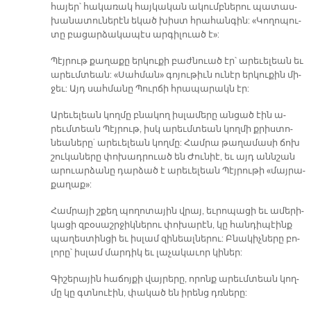
հա­յեր՝ հա­կա­ռակ հայ­կա­կան ա­կումբ­նե­րու պա­տաս­
խա­նա­տու­նե­րէն ե­կած խիստ հրա­հան­գին: «Կո­ղո­պու­
տը բա­ցար­ձա­կա­պէս ար­գի­լուած է»:
Պէյ­րութ քա­ղա­քը եր­կու­քի բաժ­նուած էր՝ ա­րե­ւե­լեան եւ
ա­րեւմ­տեան: «Սահ­ման» գո­յու­թիւն ու­նէր եր­կու­քին մի­
ջեւ: Այդ սահ­մա­նը Պուր­ճի հրա­պա­րակն էր:
Ա­րե­ւե­լեան կող­մը բնա­կող իս­լա­մե­րը ան­ցած էին ա­
րեւմ­տեան Պէյ­րութ, իսկ ա­րեւմ­տեան կող­մի քրիս­տո­
նեա­նե­րը` ա­րե­ւե­լեան կող­մը: Համ­րա թա­ղա­մա­սի ճոխ
շու­կա­նե­րը փո­խադ­րուած են Ժու­նիէ, եւ այդ անն­շան
ա­րուար­ձա­նը դար­ձած է ա­րե­ւե­լեան Պէյ­րու­թի «մայ­րա­
քա­ղաք»:
Համ­րա­յի շքեղ պո­ղո­տա­յին վրայ, եւ­րո­պա­ցի եւ ա­մե­րի­
կա­ցի զբօ­սաշր­ջիկ­նե­րու փո­խա­րէն, կը հան­դի­պէինք
պա­ղես­տին­ցի եւ իս­լամ զի­նեալ­նե­րու: Բնա­կիչ­նե­րը բո­
լո­րը՝ իս­լամ մար­դիկ եւ լա­չա­կա­ւոր կի­ներ:
Գի­շե­րա­յին հա­ճոյ­քի վայ­րե­րը, ո­րոնք ա­րեւմ­տեան կող­
մը կը գտնուէին, փա­կած են ի­րենց դռնե­րը: