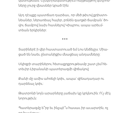
կա­նու­թեան: Ե­լեկտ­րա­կա­նու­թիւն հայ­թայ­թող կեդ­րոն­
նե­րը լուրջ վնաս­ներ կրած էին:
Այդ դէպ­քը պատ­ճառ դար­ձաւ, որ մեծ թի­ւով քրիս­տո­
նեա­ներ, նե­րա­ռեալ հա­յեր, բռնեն գաղ­թի ճամ­բան՝ ծո­
վու ճամ­բով նախ հաս­նե­լով Կիպ­րոս, ա­պա ա­րեւմ­
տեան եր­կիր­ներ:
* * *
Տա­րի­նե­րէ ի վեր հաս­տա­տուած եմ Լոս Ան­ճե­լըս: Միա­
ցած են նաեւ ըն­տա­նի­քիս մնա­ցեալ ան­դամ­նե­րը:
Սկիզ­բի տա­րի­նե­րու հե­տաքրք­րու­թեամբ շատ չեմ հե­
տե­ւիր Լի­բա­նա­նի պա­տե­րազ­մի վի­ճա­կով:
Քա­նի մը ա­միս ահ­ռե­լի կռիւ, ա­պա՝ զի­նա­դա­դար ու
դար­ձեալ կռիւ:
Թատ­րո­նի նոյն ա­րար­նե­րը յա­ճախ կը կրկնուին: Ո՛չ մէկ
նո­րու­թիւն:
Պա­տե­րազ­մը ե՞րբ եւ ինչ­պէ՞ս հա­սաւ իր ա­ւար­տին, ոչ