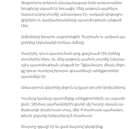
Յա­ջոր­դող օ­րե­րուն բնա­կա­նա­բար նոյն ա­ռա­տա­ձեռ­
նու­թիւ­նը սկսած էր նուա­զիլ: Մեզ ար­թուն պա­հե­լու
նպա­տա­կով սուր­ճը ան­պա­կաս էր, սա­կայն զո­վա­ցու­
ցիչ­ներն ու կար­կան­դակ­նե­րը պատ­մու­թեան ան­ցած
էին:
Ա­միս­նե­րը ի­րա­րու յա­ջոր­դե­ցին: Գար­նան ու ամ­րան յա­
ջոր­դեց Լի­բա­նա­նի խո­նաւ ձմե­ռը:
Մար­դիկ, դուռ պա­տու­հան գոց, քա­շուած էին ի­րենց
տու­նե­րէն ներս, եւ մեզ ար­թուն պա­հող սուր­ճը նմա­նա­
պէս պատ­մու­թեան ան­ցած էր: Չքնա­նա­լու միակ մի­ջո­
ցը կուտ ու­տե­լով ի­րա­րու զուար­ճա­լի ա­նեք­թոտ­ներ
պատ­մելն էր:
Ա­ռա­ւօ­տուն գե­տի­նը լե­ցուն կ՚ըլ­լար կու­տի կե­ղեւ­նե­րով:
Կա­մաց-կա­մաց պատ­մե­լիք ա­նեք­թոտ­ներն ալ սպա­ռե­
ցան: Զի­նեալ պա­հակ­նե­րէն քա­նի մը հա­տը սկսան յա­
ճա­խա­կի փա­խուստ տալ, մեր 4 ժա­մուան պա­հա­կու­
թեան շրջա­նը եր­կա­րե­լով 8 ժա­մուան:
Ցուր­տը զգա­լի էր եւ ցած ձայ­նով կեր­գէինք.