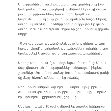
Այդ շրջա­նին էր, որ Լի­բա­նան մուտք գոր­ծեց սու­րիա­
կան բա­նա­կը, որ վար­դե­րով ու մե­խակ­նե­րով դի­մա­ւո­
րուե­ցաւ քրիս­տո­նեայ հա­մայն­քին կող­մէ, սա­կայն
կարճ ժա­մա­նակ ետք, քա­ղա­քա­կան ի՞նչ հա­շիւ­նե­րով,
սու­րիա­կան թնդա­նօթ­նե­րը ի­րենց ուղ­ղու­թիւ­նը դար­
ձու­ցին դէ­պի ա­րե­ւե­լեան Պէյ­րու­թի քրիս­տո­նեայ շրջան­
նե­րը:
10 օր, անխ­նայ ռմբա­կո­ծուե­լէ ետք, երբ զի­նա­դա­դար
հռչա­կուե­լով՝ սու­րիա­կան թնդա­նօթ­նե­րը լռե­ցին, դուրս
ե­լանք շէն­քին տա­կը գտնուող պատս­պա­րան­նե­րէն:
Ահ­ռե­լի տե­սա­րան մը պար­զուե­ցաւ մեր դի­մաց: Ան­հա­
մար վնա­սուած բնա­կա­րան­ներ, ած­խա­ցած ինք­նա­
շարժ­ներ: Մու­խին ու թանձր ծու­խին պատ­ճա­ռով քա­նի
մը մեթր հե­ռուն ան­կա­րե­լի էր տես­նել:
Քրիս­տո­նեա­նե­րուն օգ­նե­լու պատ­րուա­կով Լի­բա­նան
ժա­մա­նած «բա­րե­կամ» սու­րիա­կան բա­նա­կը ա­ւե­րած
էր ա­րե­ւե­լեան քրիս­տո­նեայ շրջա­նը:
Մօ­տա­ւո­րա­պէս 10 ա­միս մնա­ցինք ա­ռանց ե­լեկտ­րա­