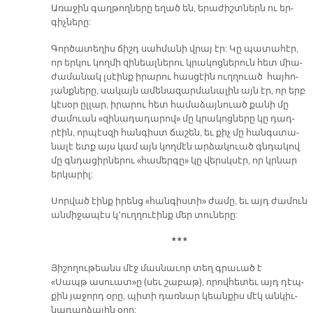
Ա­ռա­ջին գաղ­թող­նե­րը ե­ղած են, ե­րա­ժիշտ­ներն ու եր­
գիչ­նե­րը:
Գոր­ծա­տե­ղիս ճիշդ սահ­մա­նի վրայ էր: Կը պա­տա­հէր,
որ եր­կու կող­մի զի­նեալ­նե­րու կրա­կոց­նե­րուն հետ միա­
ժա­մա­նակ լսէինք ի­րա­րու հաս­ցէին ուղ­ղուած հայ­հո­
յանք­նե­րը, սա­կայն ա­մե­նա­զար­մա­նա­լին այն էր, որ երբ
կէ­սօր ըլ­լար, ի­րա­րու հետ հա­մա­ձայ­նուած քա­նի մը
ժա­մուան «զի­նա­դա­դա­րով» մը կրա­կոց­նե­րը կը դադ­
րէին, որ­պէս­զի հան­գիստ ճա­շեն, եւ քիչ մը հանգս­տա­
նա­լէ ետք այս կամ այն կող­մէն ար­ձա­կուած գնդա­կով
մը գնդա­ցիր­նե­րու «հա­մեր­գը» կը վերսկ­սէր, որ կրնար
եր­կա­րիլ:
Սոր­ված էինք ի­րենց «հան­գիս­տի» ժա­մը, եւ այդ ժա­մուն
ան­մի­ջա­պէս կ՚ուղ­ղուէինք մեր տու­նե­րը:
* * *
Յի­շո­ղու­թեանս մէջ մաս­նա­ւոր տեղ գրա­ւած է
«Սապթ ա­սուատ»ը (սեւ շա­բաթ), ո­րով­հե­տեւ այդ դէպ­
քին յա­ջորդ օ­րը, պի­տի դառ­նար կեան­քիս մէկ ան­կիւ­
նա­դար­ձա­յին օ­րը: