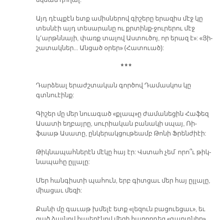
սկսան դո­ղալ:
Այդ դէպ­քէն ետք ա­միս­նե­րով գի­շե­րը ե­րա­զիս մէջ կը
տես­նէի այդ տե­սա­րա­նը ու քրտինք-ջու­րե­րու մէջ
կ՚արթն­նա­յի, փառք տա­լով Աս­տու­ծոյ, որ ե­րազ է»: «Յի­
շա­տակ­ներ… Ան­ցած օ­րեր» (Հա­տուած):
* * *
Դար­ձեալ ե­րաժշ­տա­կան գոր­ծով Դա­մաս­կոս կը
գտնուէինք:
Գի­շեր մը մեր նուա­գած «քլապ»ը ժա­մա­նե­ցին Հա­ֆեզ
Ա­սա­տի եղ­բայ­րը, սու­րիա­կան բա­նա­կի սպայ, Ռի­
ֆաաթ Ա­սա­տը, ըն­կե­րակ­ցու­թեամբ Թո­նի Ֆրեն­ժիէի:
Թիկ­նա­պահ­նե­րէն մէ­կը հայ էր: Վստահ չեմ` ո­րո՞ւ թիկ­
նա­պա­հը ըլ­լա­լը:
Մեր հան­գիս­տի պա­հուն, երբ գիտ­ցաւ մեր հայ ըլ­լա­լը,
միա­ցաւ մե­զի:
Քա­նի մը գա­ւաթ խմե­լէ ետք «լե­զուն բա­ցուե­ցաւ», եւ
ցած ձայ­նով հա­յե­րէ­նով մե­զի հա­ղոր­դեց «գաղտ­նիք»