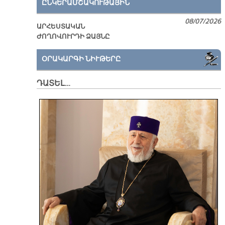
ԸՆԿԵՐԱՄՇԱԿՈՒԹԱՅԻՆ
08/07/2026
ԱՐՀԵՍՏԱԿԱՆ
ԺՈՂՈՎՈՒՐԴԻ ՁԱՅՆԸ
ՕՐԱԿԱՐԳԻ ՆԻՒԹԵՐԸ
ԴԱՏԵԼ…