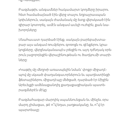
ոք հասկ­ցաւ:
Բազ­մա­թիւ ան­գամ­ներ հա­կա­մարտ կող­մե­րը ի­րա­րու
հետ հա­մա­ձայ­նած էին վերջ տա­լու եղ­բայ­րաս­պան
կռիւ­նե­րուն, սա­կայն ժա­մա­նակ մը ետք վերսկ­սած էին
զի­րար կո­տո­րել, ա­մէն ան­գամ ա­ւե­լի ուժ­գին, քան նա­
խորդ­նե­րը:
Սնա­հա­ւատ դար­ձած էինք, սա­կայն բա­րե­բախ­տա­
բար այս ան­գամ ռում­բե­րու գո­ռոցն ու զէն­քե­րու կրա­
կոց­նե­րը, վերջ­նա­կա­նա­պէս լռե­ցին ու այդ դժնդակ օ­րե­
րուն յա­ջոր­դե­ցին վե­րա­շի­նու­թեան ու ծաղ­կու­մի տա­րի­
նե­րը:
«Կա­թիլ մը մեղր»ի ա­ռաս­պե­լին նման՝ փոքր մի­ջա­դէ­
պով մը սկսած փա­ղան­գա­ւոր­նե­րուն եւ պա­ղես­տին­ցի
ֆե­տա­յի­նե­րու մի­ջա­դէ­պը մեծ­ցած, դար­ձած էր Մի­ջին
Ա­րե­ւել­քի ա­մե­նա­քան­դիչ քա­ղա­քա­ցիա­կան պա­տե­
րազմ­նե­րէն մէ­կը:
Բազ­մա­հա­զար մար­դիկ սպան­նուե­ցան եւ մին­չեւ օրս
մարդ չի­մա­ցաւ, թէ ո՞վ ե­ղաւ յաղ­թա­կա­նը, եւ ո՞վ էր
պար­տեա­լը: