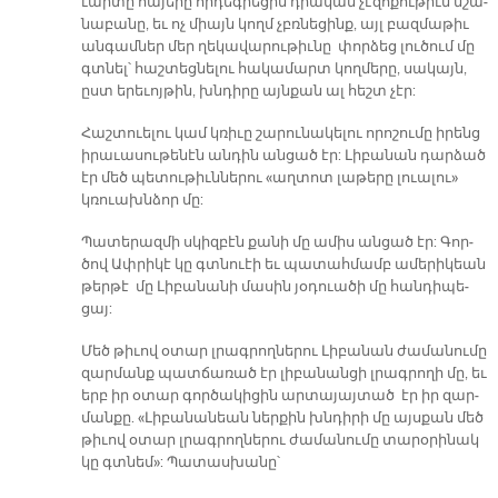
ւար­տը հա­յե­րը որ­դեգ­րե­ցին դրա­կան չէ­զո­քու­թիւն նշա­
նա­բա­նը, եւ ոչ միայն կողմ չբռնե­ցինք, այլ բազ­մա­թիւ
ան­գամ­ներ մեր ղե­կա­վա­րու­թիւ­նը փոր­ձեց լու­ծում մը
գտնել՝ հաշ­տեց­նե­լու հա­կա­մարտ կող­մե­րը, սա­կայն,
ըստ ե­րե­ւոյ­թին, խնդի­րը այն­քան ալ հեշտ չէր:
Հաշ­տուե­լու կամ կռի­ւը շա­րու­նա­կե­լու ո­րո­շու­մը ի­րենց
ի­րա­ւա­սու­թե­նէն ան­դին ան­ցած էր: Լի­բա­նան դար­ձած
էր մեծ պե­տու­թիւն­նե­րու «աղ­տոտ լա­թե­րը լուա­լու»
կռուախն­ձոր մը:
Պա­տե­րազ­մի սկիզ­բէն քա­նի մը ա­միս ան­ցած էր: Գոր­
ծով Ափ­րի­կէ կը գտնուէի եւ պա­տահ­մամբ ա­մե­րի­կեան
թեր­թէ մը Լի­բա­նա­նի մա­սին յօ­դուա­ծի մը հան­դի­պե­
ցայ:
Մեծ թի­ւով օ­տար լրագ­րող­նե­րու Լի­բա­նան ժա­մա­նու­մը
զար­մանք պատ­ճա­ռած էր լի­բա­նան­ցի լրագ­րո­ղի մը, եւ
երբ իր օ­տար գոր­ծա­կի­ցին ար­տա­յայ­տած էր իր զար­
ման­քը. «Լի­բա­նա­նեան ներ­քին խնդի­րի մը այս­քան մեծ
թի­ւով օ­տար լրագ­րող­նե­րու ժա­մա­նու­մը տա­րօ­րի­նակ
կը գտնեմ»: Պա­տաս­խա­նը՝