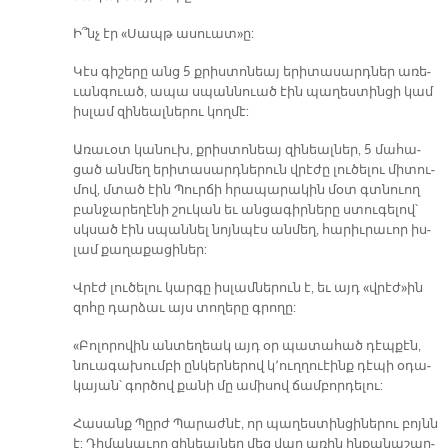
Ի՞նչ էր «Սապթ ա­սուատ»ը:
Կէս գի­շե­րը անց 5 քրիս­տո­նեայ ե­րի­տա­սարդ­ներ ա­ռե­
ւան­գուած, ա­պա սպան­նուած էին պա­ղես­տին­ցի կամ
իս­լամ զի­նեալ­նե­րու կող­մէ:
Ա­ռա­ւօտ կա­նուխ, քրիս­տո­նեայ զի­նեալ­ներ, 5 մա­հա­
ցած ան­մեղ ե­րի­տա­սարդ­նե­րուն վրէ­ժը լու­ծե­լու մի­տու­
մով, մտած էին Պուր­ճի հրա­պա­րա­կին մօտ գտնուող
բան­ջա­րե­ղէ­նի շու­կան եւ ան­ցա­գիր­նե­րը ստու­գե­լով՝
սկսած էին սպան­նել նոյն­պէս ան­մեղ, հա­րիւ­րա­ւոր իս­
լամ քա­ղա­քա­ցի­ներ:
Վրէժ լու­ծե­լու կար­գը իս­լամ­նե­րուն է, եւ այդ «վրէժ»ին
զո­հը դար­ձաւ այս տո­ղե­րը գրո­ղը:
«Բո­լո­րո­վին ան­տե­ղեակ այդ օր պա­տա­հած դէպ­քէն,
նուա­գա­խում­բի ըն­կեր­նե­րով կ՚ուղ­ղուէինք դէ­պի օ­դա­
կա­յան՝ գոր­ծով քա­նի մը ա­մի­սով ճամ­բոր­դե­լու:
Հա­սանք Պըրժ Պա­րաժ­նէ, որ պա­ղես­տին­ցի­նե­րու բոյնն
է: Դի­մա­կա­ւոր զի­նեալ­ներ մեզ վար ա­ռին ին­քա­նա­շար­