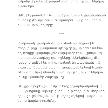
-Ե­կանք Լի­բա­նա­նի քար­տէ­սի փո­փո­խու­թեան ներ­կայ
գտնուե­լու:
Ա­մէն ինչ յստակ էր: Կաս­կած չկար, որ լոկ լի­բա­նա­նեան
հարց մը չէր, պար­զա­պէս պատ­րուակ մը՝ հրահ­րե­լու
հա­կա­մարտ կող­մե­րը:
* * *
Հա­կա­ռակ դրա­կան չէ­զո­քու­թեան որ­դեգ­րու­մին՝ հայ
ժո­ղո­վուր­դը պատ­րաստ պէտք էր ըլ­լար ո­րե­ւէ ան­հա­
ճոյ դէպ­քի պա­րա­գա­յին: Հար­կա­ւոր էր պաշտ­պա­նել
հայ­կա­կան թա­ղե­րը, դպրոց­նե­րը, ե­կե­ղե­ցի­նե­րը, մէկ
խօս­քով` ա­մէն ինչ, որ հա­յու­թեան կը պատ­կա­նէր: Օ­
տար վարձ­կան­ներ շատ դիւ­րու­թեամբ կրնա­յին ա­ռի­
թէն օգ­տուե­լով՝ վնա­սել հայ գա­ղու­թին, ինչ որ ներ­կա­
յիս կը պա­տա­հի Հա­լէ­պի մէջ:
Դէպ­քի սկիզ­բէն քա­նի մը օր ետք շրջա­բե­րա­կա­նով մը
կան­չուե­ցանք ա­կումբ՝ ընդ­հա­նուր ժո­ղո­վի, եւ մե­զի տե­
ղե­կա­ցու­ցին հայ­կա­կան թա­ղե­րը «զէն­քով պաշտ­պա­
նե­լու» կա­րե­ւո­րու­թիւ­նը: