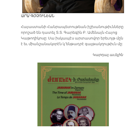
ԱՐԱ ԳՕՉՈՒՆԵԱՆ
​Հայաստանի Հանրապետութեան իշխանութիւնները
որոշած են դատել Տ.Տ. Գարեգին Բ. Ամենայն Հայոց
Կաթողիկոսը: Սա իսկապէս արտասովոր երեւոյթ մըն
է եւ միանշանակօրէն կ՚ենթադրէ գայթակղութիւն մը:
Կարդալ աւելին
Դ