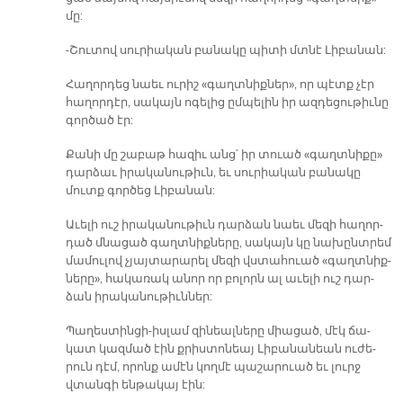
մը:
-Շու­տով սու­րիա­կան բա­նա­կը պի­տի մտնէ Լի­բա­նան:
Հա­ղոր­դեց նաեւ ու­րիշ «գաղտ­նիք­ներ», որ պէտք չէր
հա­ղոր­դէր, սա­կայն ո­գե­լից ըմ­պե­լին իր ազ­դե­ցու­թիւ­նը
գոր­ծած էր:
Քա­նի մը շա­բաթ հա­զիւ անց՝ իր տուած «գաղտ­նի­քը»
դար­ձաւ ի­րա­կա­նու­թիւն, եւ սու­րիա­կան բա­նա­կը
մուտք գոր­ծեց Լի­բա­նան:
Ա­ւե­լի ուշ ի­րա­կա­նու­թիւն դար­ձան նաեւ մե­զի հա­ղոր­
դած մնա­ցած գաղտ­նիք­նե­րը, սա­կայն կը նա­խընտ­րեմ
մա­մու­լով չյայ­տա­րա­րել մե­զի վստա­հուած «գաղտ­նիք­
նե­րը», հա­կա­ռակ ա­նոր որ բո­լորն ալ ա­ւե­լի ուշ դար­
ձան ի­րա­կա­նու­թիւն­ներ:
Պա­ղես­տին­ցի-իս­լամ զի­նեալ­նե­րը միա­ցած, մէկ ճա­
կատ կազ­մած էին քրիս­տո­նեայ Լի­բա­նա­նեան ու­ժե­
րուն դէմ, ո­րոնք ա­մէն կող­մէ պա­շա­րուած եւ լուրջ
վտան­գի են­թա­կայ էին: