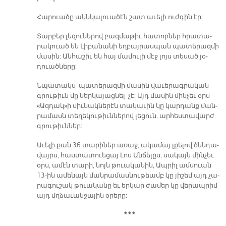
Հա­րուա­ծը ակն­կա­լուա­ծէն շատ ա­ւե­լի ուժ­գին էր:
Տար­բեր լե­զու­նե­րով բազ­մա­թիւ հա­տոր­ներ հրա­տա­
րա­կուած են Լի­բա­նա­նի եղ­բայ­րաս­պան պա­տե­րազ­մի
մա­սին: Ան­հա­շիւ են հայ մա­մու­լի մէջ լոյս տե­սած յօ­
դուած­նե­րը:
Նպա­տակս պա­տե­րազ­մի մա­սին վա­ւե­րագ­րա­կան
գրու­թիւն մը ներ­կա­յաց­նել չէ: Այդ մա­սին մին­չեւ օրս
«Ազ­դակ»ի սիւ­նակ­նե­րէն տա­կա­ւին կը կար­դանք ման­
րա­մասն տե­ղե­կու­թիւն­նե­րով լե­ցուն, ար­հես­տա­վարժ
գրու­թիւն­ներ:
Ա­ւե­լի քան 36 տա­րի­ներ ա­ռաջ, ա­կա­մայ լքե­լով ծննդա­
վայրս, հաս­տա­տուե­ցայ Լոս Ան­ճե­լըս, սա­կայն մին­չեւ
օրս, ա­մէն տա­րի, նոյն թուա­կա­նին, Ապ­րիլ ամ­սուան
13-ին ա­մե­նայն ման­րա­մաս­նու­թեամբ կը յի­շեմ այդ չա­
րա­գու­շակ թուա­կա­նը եւ եր­կար ժա­մեր կը վե­րապ­րիմ
այդ մղձա­ւան­ջա­յին օ­րե­րը:
* * *