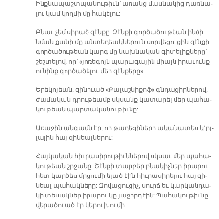
Ինք­նա­պաշտ­պա­նու­թիւն՝ ա­ռանց մաս­նա­կից դառ­նա­
լու կամ կող­մի մը հա­կե­լու:
Բնաւ չեմ սի­րած զէն­քը: Զէն­քի գոր­ծա­ծու­թեան ին­ծի
նման քա­նի մը ան­տե­ղեակ­նե­րուն սոր­վե­ցու­ցին զէն­քի
գոր­ծա­ծու­թեան կարգ մը նախ­նա­կան գի­տե­լիք­նե­րը՝
շեշ­տե­լով, որ՝ «յո­ռե­գոյն պա­րա­գա­յին միայն ի­րա­ւունք
ու­նինք գոր­ծա­ծե­լու մեր զէն­քե­րը»:
Ե­րե­կո­յեան, զի­նուած «Քա­լաշ­նի­քոֆ» գնդա­ցիր­նե­րով,
ժա­մա­կան դրու­թեամբ սկսանք կա­տա­րել մեր պա­հա­
կու­թեան պար­տա­կա­նու­թիւ­նը:
Ա­ռա­ջին ան­գամն էր, որ թա­ղե­ցի­նե­րը ա­կա­նա­տես կ՚ըլ­
լա­յին հայ զի­նեալ­նե­րու:
Հայ­կա­կան հիւ­րա­սի­րու­թիւն­նե­րով սկսաւ մեր պա­հա­
կու­թեան շրջա­նը: Շէն­քի տար­բեր բնա­կիչ­ներ ի­րա­րու
հետ կար­ծես մրցու­մի ե­լած էին հիւ­րա­սի­րե­լու հայ զի­
նեալ պա­հակ­նե­րը: Զո­վա­ցու­ցիչ, սուրճ եւ կար­կան­դա­
կի տե­սակ­ներ ի­րա­րու կը յա­ջոր­դէին: Պա­հա­կու­թիւ­նը
վե­րա­ծուած էր կե­րու­խու­մի: