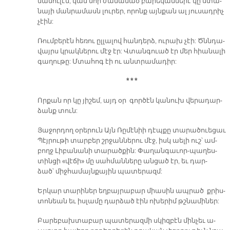
մա­մու­լէն, կամ նոր ժա­մա­նած բա­րե­կամ­նե­րէ կը ստա­
նա­յի ման­րա­մասն լու­րեր, ո­րոնք այն­քան ալ յու­սադ­րիչ
չէին:
Ռում­բե­րէն հե­ռու ըլ­լա­լով հան­դերձ, ու­րախ չէի: Ծննդա­
վայրս կրակ­նե­րու մէջ էր: Վտան­գուած էր մեր հիա­նա­լի
գա­ղու­թը: Մտա­հոգ էի ու անտ­րա­մա­դիր:
* * *
Որ­քան որ կը յի­շեմ, այդ օր գոր­ծէն կա­նուխ վե­րա­դար­
ձանք տուն:
Յա­ջոր­դող օ­րե­րուն Այն Ռը­մէ­նիի դէպ­քը տա­րա­ծուե­ցաւ
Պէյ­րու­թի տար­բեր շրջան­նե­րու մէջ, իսկ աե­լի ուշ՝ ամ­
բողջ Լի­բա­նա­նի տա­րած­քին: Փա­ղան­գա­ւոր-պա­ղես­
տին­ցի «վէ­ճի» մը սահ­ման­նե­րը ան­ցած էր, եւ դար­
ձած՝ միջ­հա­մայն­քա­յին պա­տե­րազմ:
Եր­կար տա­րի­ներ եղ­բայ­րա­բար միա­սին ապ­րած քրիս­
տո­նեան եւ իս­լա­մը դար­ձած էին ո­խե­րիմ թշնա­մի­ներ:
Բա­րե­բախ­տա­բար պա­տե­րազ­մի սկիզ­բէն մին­չեւ ա­