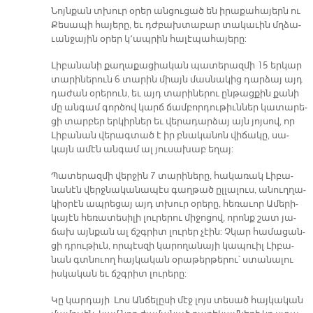
Նոյն­քան տխուր օ­րեր ան­ցու­ցած են ի­րա­քա­հա­յերն ու
Քե­սա­պի հա­յե­րը, եւ դժբախ­տա­բար տա­կա­ւին մղձա­
ւան­ջա­յին օ­րեր կ՚ապ­րին հա­լէ­պա­հա­յե­րը:
Լի­բա­նա­նի քա­ղա­քա­ցիա­կան պա­տե­րազ­մի 15 եր­կար
տա­րի­նե­րուն 6 տա­րին միայն մաս­նա­կից դար­ձայ այդ
դա­ժան օ­րե­րուն, եւ այդ տա­րի­նե­րու ըն­թաց­քին քա­նի
մը ան­գամ գոր­ծով կարճ ճամ­բոր­դու­թիւն­ներ կա­տա­րե­
ցի տար­բեր եր­կիր­ներ եւ վե­րա­դար­ձայ այն յոյ­սով, որ
Լի­բա­նան վե­րագ­տած է իր բնա­կա­նոն վի­ճա­կը, սա­
կայն ա­մէն ան­գամ ալ յու­սա­խաբ ե­ղայ:
Պա­տե­րազ­մի վեր­ջին 7 տա­րի­նե­րը, հա­կա­ռակ Լի­բա­
նա­նէն վերջ­նա­կա­նա­պէս գաղ­թած ըլ­լա­լուս, ա­նուղ­ղա­
կիօ­րէն ապ­րե­ցայ այդ տխուր օ­րե­րը, հե­ռա­ւոր Ա­մե­րի­
կա­յէն հե­ռա­տե­սի­լի լու­րե­րու մի­ջո­ցով, ո­րոնք շատ յա­
ճախ այն­քան ալ ճշգրիտ լու­րեր չէին: Չկար հա­մա­ցան­
ցի դրու­թիւն, որ­պէս­զի կա­րո­ղա­նա­յի կա­պուիլ Լի­բա­
նան գտնուող հայ­կա­կան օ­րա­թեր­թե­րու՝ ստա­նա­լու
իս­կա­կան եւ ճշգրիտ լու­րե­րը:
Կը կար­դա­յի Լոս Ան­ճե­լը­սի մէջ լոյս տե­սած հայ­կա­կան