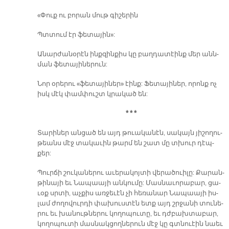
«Փուք ու բո­րան մութ գի­շե­րին
Պտտում էր ֆե­տա­յին»:
Ա­նար­ժա­նօ­րէն ինք­զին­քիս կը բաղ­դա­տէինք մեր անն­
ման ֆե­տա­յի­նե­րուն:
Նոր օ­րե­րու «ֆե­տա­յի­ներ» էինք: Ֆե­տա­յի­ներ, ո­րոնք ոչ
իսկ մէկ փամ­փուշտ կրա­կած են:
* * *
Տա­րի­ներ ան­ցած են այդ թուա­կա­նէն, սա­կայն յի­շո­ղու­
թեանս մէջ տա­կա­ւին թարմ են շատ մը տխուր դէպ­
քեր:
Պուր­ճի շու­կա­նե­րու ա­ւե­րա­կոյ­տի վե­րա­ծուի­լը: Քա­րան­
թի­նա­յի եւ Նա­պաա­յի ան­կու­մը: Մաս­նա­ւո­րա­բար, ցա­
ւօք սրտի, աչ­քիս առ­ջե­ւէն չի հե­ռա­նար Նա­պաա­յի իս­
լամ ժո­ղո­վուր­դի փա­խուս­տէն ետք այդ շրջա­նի տու­նե­
րու եւ խա­նութ­նե­րու կո­ղո­պու­տը, եւ դժբախ­տա­բար,
կո­ղո­պու­տի մաս­նակ­ցող­նե­րուն մէջ կը գտնուէին նաեւ