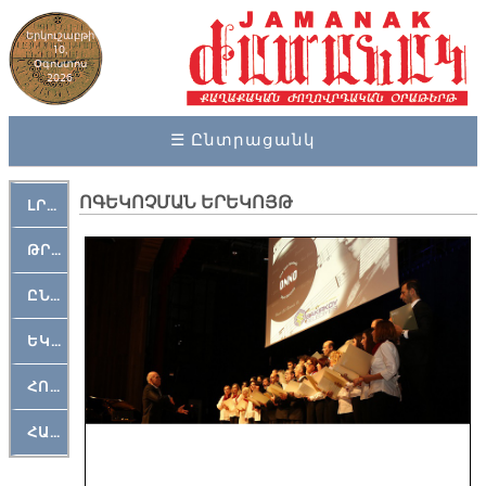
Երկուշաբթի
10,
Օգոստոս
2026
☰ Ընտրացանկ
ՈԳԵԿՈՉՄԱՆ ԵՐԵԿՈՅԹ
ԼՐԱՀՈՍ
ԹՐՔԱՀԱՅ ԿԵԱՆՔ
ԸՆԿԵՐԱՄՇԱԿՈՒԹԱՅԻՆ
ԵԿԵՂԵՑԱԿԱՆ
ՀՈԳԵՄՏԱՒՈՐ
ՀԱՐԹԱԿ