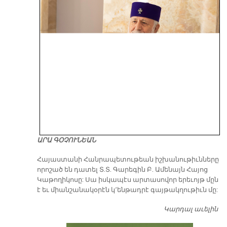
ԱՐԱ ԳՕՉՈՒՆԵԱՆ
​Հայաստանի Հանրապետութեան իշխանութիւնները
որոշած են դատել Տ.Տ. Գարեգին Բ. Ամենայն Հայոց
Կաթողիկոսը: Սա իսկապէս արտասովոր երեւոյթ մըն
է եւ միանշանակօրէն կ՚ենթադրէ գայթակղութիւն մը:
Կարդալ աւելին
Դ