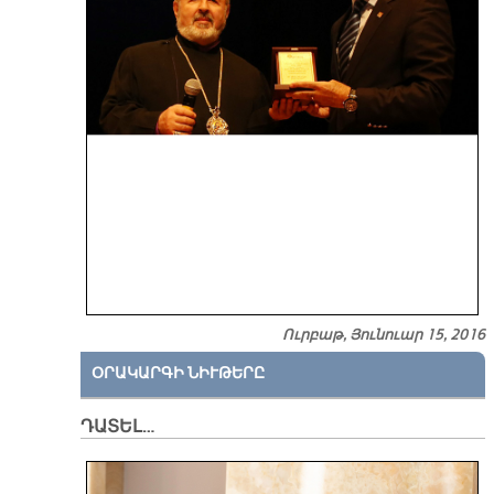
Ուրբաթ, Յունուար 15, 2016
ՕՐԱԿԱՐԳԻ ՆԻՒԹԵՐԸ
ԴԱՏԵԼ…