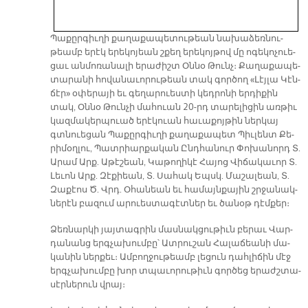
Պա­քըր­գիւ­ղի քա­ղա­քա­պե­տու­թեան նա­խա­ձեռ­նու­
թեամբ ե­րէկ ե­րե­կո­յեան շքեղ ե­րե­կոյ­թով մը ո­գե­կո­չուե­
ցաւ ան­մո­ռա­նա­լի ե­րա­ժիշտ Օն­նօ Թունչ։ Քա­ղա­քա­պե­
տա­րա­նի հո­վա­նա­ւո­րու­թեան տակ գոր­ծող «Լէյ­լա Կէն­
ճէր» օ­փե­րա­յի եւ գե­ղա­րուես­տի կեդ­րո­նի եր­դի­քին
տակ, Օն­նօ Թուն­չի մա­հուան 20-րդ տա­րե­լի­ցին առ­թիւ
կազ­մա­կեր­պուած ե­րէ­կուան հա­ւա­քոյ­թին ներ­կայ
գտնուե­ցան Պա­քըր­գիւ­ղի քա­ղա­քա­պետ Պիւ­լենտ Քե­
րի­մօղ­լու, Պատ­րիար­քա­կան Ընդ­հա­նուր Փո­խա­նորդ Տ.
Ա­րամ Արք. Ա­թէ­շեան, Կա­թո­ղի­կէ Հա­յոց Վի­ճա­կա­ւոր Տ.
Լե­ւոն Արք. Զէ­քիեան, Տ. Սա­հակ Եպսկ. Մա­շա­լեան, Տ.
Զա­քէոս Ծ. Վրդ. Օ­հա­նեան եւ հա­մայն­քա­յին շրջա­նակ­
նե­րէն բա­զում ա­րուես­տա­գէտ­ներ եւ ծա­նօթ դէմ­քեր։
Ձեռ­նար­կի յայ­տագ­րին մաս­նակ­ցու­թիւն բե­րաւ Վար­
դա­նանց երգ­չա­խում­բը՝ Ատ­րու­շան Հա­լա­ճեա­նի մա­
կա­նին ներ­քեւ։ Ամ­բող­ջու­թեամբ լե­ցուն դահ­լի­ճին մէջ
երգ­չա­խում­բը խոր տպա­ւո­րու­թիւն գոր­ծեց ե­րաժշ­տա­
սէր­նե­րուն վրայ։