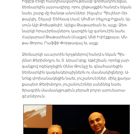
Իզ­զէթ Էօ­զի հան­դի­սա­վա­րու­թեամբ գոր­ծադ­րուե­ցաւ
ձեռ­նար­կին յայ­տա­գի­րը, ո­րու ըն­թաց­քին հան­դէս ե­կան
նաեւ շարք մը ծա­նօթ ա­նուն­ներ. ինչ­պէս՝ Պիւ­լենտ Օր­
թաչ­կիլ, Շե­լա­լէ Շեհ­նազ Սամ, Ահ­մէտ Սել­չուք Իլ­քան, Այ­
սուն-Ա­լի Քո­ճա­թե­փէ, Ա­լեքս Թա­թա­րեան եւ այլք։ Ձեռ­
նար­կի հրա­ւի­րեալ­նե­րու կար­գին կը գտնուէին նաեւ
Հայ­կա­րամ Թա­թա­րեան (Հայ­քօ), Ա­նի Ի­փէք­քա­յա, Ան­
թա Թո­րոս, Րաֆ­ֆի Փոր­թա­գալ եւ այլք։
Ձեռ­նար­կի ա­ւար­տին ե­լոյթ­նե­րով հան­դէս ե­կան Պիւ­
լենտ Քե­րի­մօղ­լու եւ Տ. Ա­րամ Արք. Ա­թէ­շեան, ո­րոնք յար­
գան­քով ո­գե­կո­չե­ցին Օն­նօ Թուն­չը եւ գնա­հա­տե­ցին
ձեռ­նար­կին կազ­մա­կեր­պիչ­ներն ու մաս­նա­կից­նե­րը։ Ա­
նոնք փո­խա­նա­կե­ցին նաեւ յու­շա­նուէր­ներ, մինչ քա­ղա­
քա­պետ Քե­րի­մօղ­լու յու­շա­նուէր­ներ յանձ­նեց նաեւ
ծրագ­րին մաս­նակ­ցու­թիւն բե­րած բո­լոր ա­րուես­տա­
գէտ­նե­րուն։