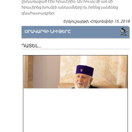
ընդառաջած էին հրաւէրին։ Ան հուսկ մի առ մի
հրաւիրեց խումբի անդամները եւ իրենց յանձնեց
գնահատագրեր։
Երկուշաբթի, Հոկտեմբեր 15, 2018
ՕՐԱԿԱՐԳԻ ՆԻՒԹԵՐԸ
ԴԱՏԵԼ…