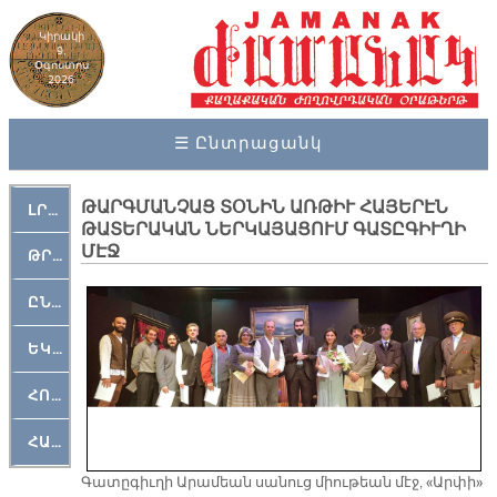
Կիրակի
9,
Օգոստոս
2026
☰ Ընտրացանկ
ԹԱՐԳՄԱՆՉԱՑ ՏՕՆԻՆ ԱՌԹԻՒ ՀԱՅԵՐԷՆ
ԼՐԱՀՈՍ
ԹԱՏԵՐԱԿԱՆ ՆԵՐԿԱՅԱՑՈՒՄ ԳԱՏԸԳԻՒՂԻ
ՄԷՋ
ԹՐՔԱՀԱՅ ԿԵԱՆՔ
ԸՆԿԵՐԱՄՇԱԿՈՒԹԱՅԻՆ
ԵԿԵՂԵՑԱԿԱՆ
ՀՈԳԵՄՏԱՒՈՐ
ՀԱՐԹԱԿ
Գատըգիւղի Արամեան սանուց միութեան մէջ, «Արփի»