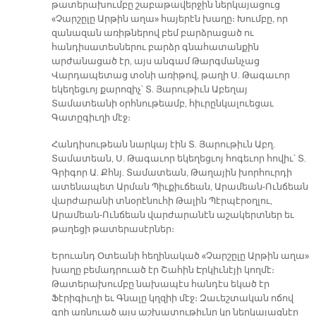
թատերախումբը շաբաթավերջին ներկայացուց
«Չարշըլը Արթին աղա» հայերէն խաղը։ Խումբը, որ
զանազան առիթներով բեմ բարձրացած ու
հանդիսատեսներու բարձր գնահատանքին
արժանացած էր, այս անգամ Թարգմանչաց
Վարդապետաց տօնի առիթով, թաղի Ս. Թագաւոր
եկեղեցւոյ քարոզիչ՝ Տ. Յարութիւն Աբեղայ
Տամատեանի օրհնութեամբ, հիւրընկալուեցաւ
Գատըգիւղի մէջ։
Հանդիսութեան նարկայ էին Տ. Յարութիւն Աբղ.
Տամատեան, Ս. Թագաւոր եկեղեցւոյ հոգեւոր հովիւ՝ Տ.
Գրիգոր Ա. Քհնյ. Տամատեան, Թաղային խորհուրդի
ատենապետ Արման Պիւքիւճեան, Արամեան-Ունճեան
վարժարանի տնօրէնուհի Թալին Պէրպէրօղլու,
Արամեան-Ունճեան վարժարանէն աշակերտներ եւ
թաղեցի թատերասէրներ։
Երուանդ Օտեանի հեղինակած «Չարշըլը Արթին աղա»
խաղը բեմադրուած էր Շահին Էրկիւնէյի կողմէ։
Թատերախումբը նախապէս հանդէս եկած էր
Ֆէրիգիւղի եւ Գնալը կղզիի մէջ։ Զաւեշտական ոճով
գրի առնուած այս աշխատութիւնը կը ներկայացնէր