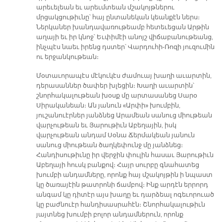
արեւելեան եւ արեւմտեան մշակոյթներու
մրցակցութիւնը՝ հայ ընտանեկան կեանքէն ներս։
Ներկաներ խանդավառութեամբ հետեւեցան Արթին
աղայի եւ իր կնոջ՝ Եւփիմէի անոյշ վիճաբանութեանց,
ինչպէս նաեւ իրենց դստեր՝ Վարդուհի-Ռոզի յուզումին
ու երջանկութեան։
Մօտաւորապէս մէկուկէս ժամուայ խաղի աւարտին,
դերասաններ ծափեր խլեցին։ Խաղի աւարտին՝
շնորհակալութեան խօսք մը արտասանեց Սարօ
Սիրականեան։ Ան յանուն «Արփի» խումբին,
յուշանուէրներ յանձնեց Արամեան սանուց միութեան
վարչութեան եւ Յարութիւն Աբեղային, իսկ
վարչութեան անդամ Սօնա Ճերմակեան յանուն
սանուց միութեան ծաղկեփունջ մը յանձնեց։
Հանդիսութիւնը իր վերջին փուլին հասաւ Յարութիւն
Աբեղայի հուսկ բանքով։ Հայր սուրբը գնահատեց
խումբի անդամները, որոնք հայ մշակոյթին ի նպաստ
կը ծառայէին թատրոնի ճամբով։ Ինք արդէն երրորդ
անգամ կը դիտէր այս խաղը եւ դարձեալ ոգեւորուած
կը բաժնուէր հանդիսասրահէն։ Շնորհակալութիւն
յայտնեց խումբի բոլոր անդամներուն, որոնք