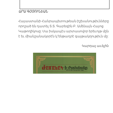
ԱՐԱ ԳՕՉՈՒՆԵԱՆ
​Հայաստանի Հանրապետութեան իշխանութիւնները
որոշած են դատել Տ.Տ. Գարեգին Բ. Ամենայն Հայոց
Կաթողիկոսը: Սա իսկապէս արտասովոր երեւոյթ մըն
է եւ միանշանակօրէն կ՚ենթադրէ գայթակղութիւն մը:
Կարդալ աւելին
Դ