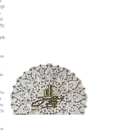
ւ
­դի
­
ւր
ժշ­
րձ­
տա­
­
ա­
ու­
ն
ու­
էն
ս­
­