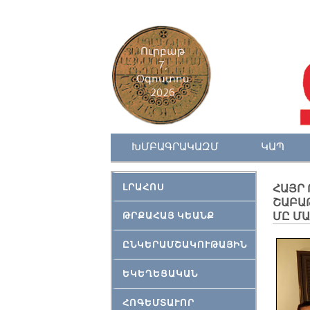
Ուրբաթ
7,
Օգոստոս
2026
ԽՄԲԱԳՐԱԿԱԶՄ
ԿԱՊ
ԼՐԱՀՈՍ
ՀԱՅՐ 
ՇԱԲԱ
ՄԸ Մ
ԹՐՔԱՀԱՅ ԿԵԱՆՔ
ԸՆԿԵՐԱՄՇԱԿՈՒԹԱՅԻՆ
ԵԿԵՂԵՑԱԿԱՆ
ՀՈԳԵՄՏԱՒՈՐ