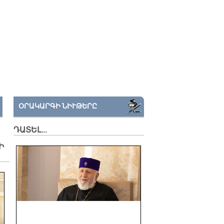
ՕՐԱԿԱՐԳԻ ՆԻՒԹԵՐԸ
ԴԱՏԵԼ…
Ի