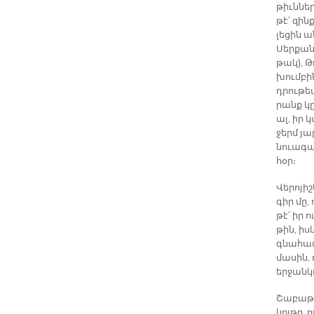
թիւն­ներ
թէ՛ զին­
լե­ցին ա
Սեր­քան 
թակ), Թո
խում­բի
դրու­թե
րանք կը
ալ, իր 
ջերմ յա­
նուա­գա
հօր։
Վե­րո­յի
գիր մը, 
թէ՛ իր ո
թին, իս
գնա­հա­
մա­սին, 
եր­ջան­կ
Շա­բաթ 
կոյ­թը, 