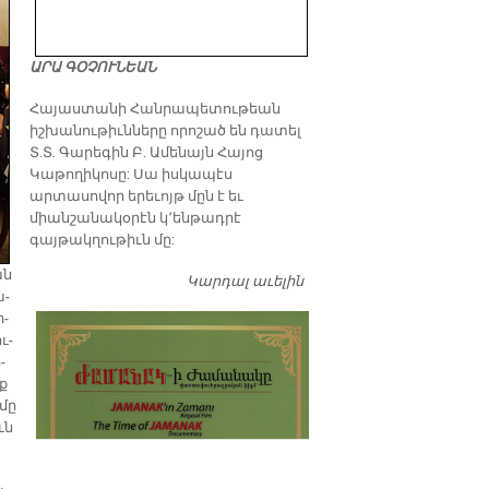
ԱՐԱ ԳՕՉՈՒՆԵԱՆ
​Հայաստանի Հանրապետութեան
իշխանութիւնները որոշած են դատել
Տ.Տ. Գարեգին Բ. Ամենայն Հայոց
Կաթողիկոսը: Սա իսկապէս
արտասովոր երեւոյթ մըն է եւ
միանշանակօրէն կ՚ենթադրէ
գայթակղութիւն մը:
ան
Կարդալ աւելին
Դատել…
ա­
ր­
ւ­
­
րք
 մը
ւն