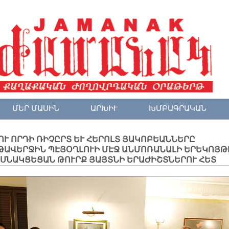
ՄԵՐ ՄԱՍԻՆ
ԱՐԽԻՒ
ԽՄԲԱԳՐԱԿԱՆ
ՈՒ ՈՐԴԻ ՌԻՉԸՐՏ ԵՒ ՀԵՐՈԼՏ ՅԱԿՈԲԵԱՆՆԵՐԸ
ԹԱՎԵՐՋԻՆ ՊԷՅՕՂԼՈՒԻ ՄԷՋ ԱՆՄՈՌԱՆԱԼԻ ԵՐԵԿՈՅԹ
ԱՍՆԱԿՑԵՑԱՆ ԹՈՒՐՔ ՅԱՅՏՆԻ ԵՐԱԺԻՇՏՆԵՐՈՒ ՀԵՏ