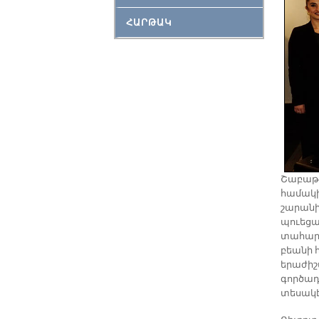
ՀԱՐԹԱԿ
Շա­բաթ ե
հա­մա­կի
շա­րա­ն
պուե­ցաւ
տա­հար Ռ
բեա­նի հ
ե­րա­ժի
գոր­ծադ­
տե­սա­կէ