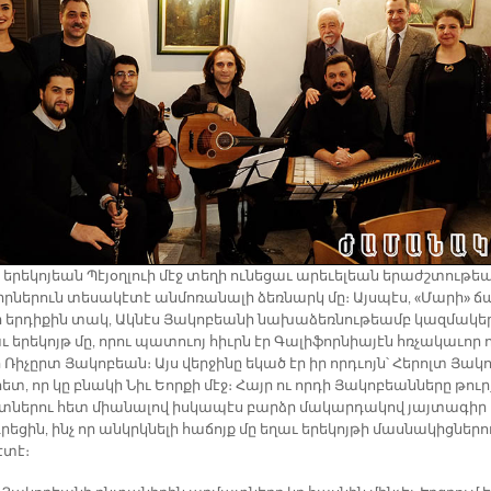
­րե­կո­յեան Պէ­յօղ­լուի մէջ տե­ղի ու­նե­ցաւ ա­րե­ւե­լեան ե­րաժշ­տու­թե
ր­նե­րուն տե­սա­կէ­տէ ան­մո­ռա­նա­լի ձեռ­նարկ մը։ Այս­պէս, «Մա­րի» ճ
ի եր­դի­քին տակ, Ակ­նէս Յա­կո­բեա­նի նա­խա­ձեռ­նու­թեամբ կազ­մա­կե
 ե­րե­կոյթ մը, ո­րու պա­տուոյ հիւրն էր Գա­լի­ֆո­րնիա­յէն հռչա­կա­ւոր ո
ի­չըրտ Յա­կո­բեան։ Այս վեր­ջի­նը ե­կած էր իր որդ­ւոյն՝ Հե­րոլտ Յա­կո
ետ, որ կը բնա­կի Նիւ Եոր­քի մէջ։ Հայր ու որ­դի Յա­կո­բեան­նե­րը թու
շտ­նե­րու հետ միա­նա­լով իս­կա­պէս բարձր մա­կար­դա­կով յայ­տա­գիր
րե­ցին, ինչ որ անկրկ­նե­լի հա­ճոյք մը ե­ղաւ ե­րե­կոյ­թի մաս­նա­կից­նե­րո
­տէ։