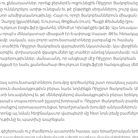
 ու քննա­դատ­ներ, ո­րոնք ջեր­մօ­րէն ող­ջու­նե­ցին Ռի­չըրտ Յա­կո­բեա­նը
քը ունկնդ­րե­լու ա­ռիթ ու­նե­ցան եւ թէ ընթ­րի­քի սե­ղան­նե­րու շուրջ վա­յ
­նոր ան­մի­ջա­կա­նու­թիւ­նը։ Հայր ու որ­դի Յա­կո­բեան­նե­րուն միա­ցան
Չաղ­րը (քլա­րի­նեթ), Եուր­տալ Թոք­ճան (ուտ), Պա­քի Քե­ման­ճը (ջու­
ւր­կուտ Էօ­զիւֆ­լէր (քա­նոն), Մեհ­մէտ Կիւն­թէ­քին (թէֆ)։ Այս նուա­գա­
ն որ­պէս մե­նա­կա­տար միա­ցած էր Եափ­րաք Սա­յար։ Թէեւ հե­ռա­կա
ամբ, սա­կայն, այս բո­լոր ա­րուես­տա­գէտ­նե­րը յար­գանք ու հա­մակ­
 տա­ծէին Ռի­չըրտ Յա­կո­բեան վար­պե­տին նկատ­մամբ։ Այս վեր­ջինն
կար­գին, փո­խա­դարձ զգա­ցում­ներ կը տա­ծէր ա­նոնց նկատ­մամբ, ու­
րա­բե­րու­թիւն­ներ, մա­նա­ւանդ, որ ան­ցեա­լի մէջ Ռի­չըրտ Յա­կո­բեան
կ­ցած էր նաեւ քա­նո­նա­հար Թուր­կուտ Էօ­զիւֆ­լէ­րի հան­գու­ցեալ մեծ
­շեալ ա­րուես­տա­գէտ­նե­րու խում­բը գոր­ծադ­րեց շատ ո­րա­կեալ յայ­տ
ո­րուն մաս­նակ­ցու­թիւն բե­րաւ նաեւ նոյ­նինքն Ռի­չըրտ Յա­կո­բեան։ Ա
ւ­տի նուագ­նե­րով եւ թէ մե­ներգ­նե­րով մաս­նակ­ցու­թիւն բե­րաւ ե­րե­կոյ
­կա­պէս տպա­ւո­րուած ըլ­լա­լով խո­րա­պէս։ Ռի­չըրտ Յա­կո­բեան բարձ
տան­քով ար­տա­յայ­տուե­ցաւ ե­րաժշ­տա­կան խում­բի ան­դամ­նե­րուն
ո­րոնք ալ նման հե­ղի­նա­կա­ւոր վար­պե­տի մը հետ նոյն բե­մը բաժ­նե­լո
ու­թիւ­նը եւ պա­տի­ւը ապ­րե­ցան։
գի­շե­րուան ուշ ժա­մե­րուն ա­ւար­տին հա­սաւ այս ե­րաժշ­տա­կան ե­ր
որ ա­պա­հո­վա­բար ան­մո­ռա­նա­լի պի­տի դառ­նայ մաս­նա­կից­նե­րու յի­շ