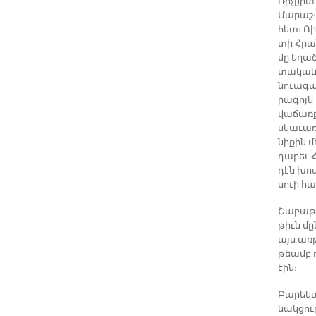
Ռի­չըրտ 
Մա­րաշ։ 
հետ։ Ռի­
տի Հրան­
մը ե­ղած
տա­կան ա
նուա­գա­
րա­գոյն 
վա­ճառ­ք
սկա­ւա­ռ
նի­քին 
դա­րեւ 
դէն խոստ
սուի հա
Շա­բա­թա
թիւն մը
այս առ­թ
թեամբ ու
էին։
Բա­րե­կ
նակ­ցու­