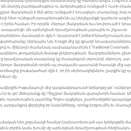
Յա­կո­բեա­նի ըն­տա­նի­քին ար­մատ­նե­րը կը հաս­նին մին­չեւ Էրզ­րում ե
Ան մօ­տիկ բա­րե­կա­մու­թիւն ու մտեր­մու­թիւն ու­նե­ցած է ու­տի Հրան
չըրտ Յա­կո­բեան ի ծնէ թէեւ ու­նե­ցած է նուա­գե­լու տա­ղան­դը, իսկ ու
դի հետ ու­նե­ցած յա­րա­բե­րու­թիւնն ալ ներշն­չան­քի կա­րե­ւոր աղ­բի
 է ի­րեն հա­մար։ Իր որ­դին՝ Հե­րոլտ Յա­կո­բեան եւս նուի­րուած է ե­րա
ս­պա­րէ­զի։ Ան ա­րե­ւե­լեան ե­րաժշ­տու­թեան լա­րա­յին ու շնչա­ւոր
րան­նե­րու մաս­նա­գէտ մըն է։ Ա­ւար­տած է Juilliard ե­րաժշ­տա­կան բա
վար­ժա­րա­նը, ներ­կա­յիս Նիւ Եոր­քի մէջ կը զբա­ղի նուա­գա­րան­նե­րու
ով ու միեւ­նոյն ժա­մա­նակ սա­փա­կա­նա­տէրն է Traditional Crossroads
ակ­նե­րու թո­ղարկ­ման ծա­նօթ ըն­կե­րու­թեան։ Յա­կո­բեան­նե­րու ըն­
մէջ ե­րաժշ­տա­կան տա­ղան­դը կը ժա­ռան­գուի սե­րուն­դէ սե­րունդ, ար­
Հե­րոլտ Յա­կո­բեա­նի որ­դին ալ տա­կա­ւին պա­տա­նի հա­սա­կի մէջ ար
մ­նա­լից ջու­թա­կա­հար մըն է, որ իր սերն­դա­կից­նե­րու շար­քին կը դ
ն­ճար մը։
­վեր­ջին Իս­թան­պու­լի մէջ կազ­մա­կեր­պուած ե­րե­կոյ­թը թէ՛ ունկնդ­ր
ն էր եւ թէ մե­ծա­րանք մը՝ Ռի­չըրտ Յա­կո­բեան վար­պե­տին հա­մար։ Ա
իւ ու­րա­խու­թիւն յայտ­նեց Պո­լիս այ­ցե­լե­լու շար­ժա­ռի­թին կա­պակ­ց
 յար­գան­քով վեր­յի­շեց իր նախ­նի­նե­րը, ո­րոնք Էրզ­րու­մէն եւ Մա­րա­շ
ա­մա­կան նեղ շրջա­նա­կի հա­մար նա­խա­տե­սուած այս ե­րե­կոյ­թին մա
թիւն բե­րին նաեւ խումբ մը ա­րե­ւե­լեան ե­րաժշ­տու­թեան հե­ղի­նա­կու