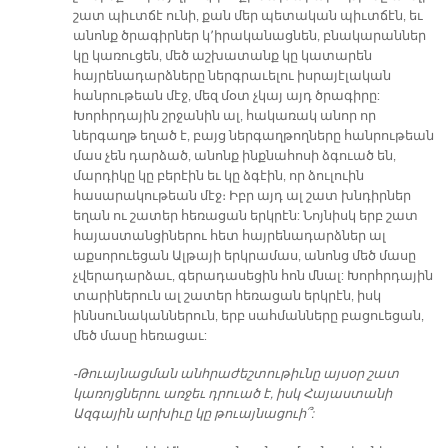
շատ պիւտճէ ունի, քան մեր պետական պիւտճէն, եւ
անոնք ծրագիրներ կ՚իրականացնեն, բնակարաններ
կը կառուցեն, մեծ աշխատանք կը կատարեն
հայրենադարձները ներգրաւելու իսրայէլական
հանրութեան մէջ, մեզ մօտ չկայ այդ ծրագիրը:
Խորհրդային շրջանին ալ, հակառակ անոր որ
ներգաղթ եղած է, բայց ներգաղթողները հանրութեան
մաս չեն դարձած, անոնք ինքնահոսի ձգուած են,
մարդիկը կը բերէին եւ կը ձգէին, որ ձուլուին
հասարակութեան մէջ։ Իբր այդ ալ շատ խնդիրներ
եղան ու շատեր հեռացան երկրէն: Նոյնիսկ երբ շատ
հայաստանցիներու հետ հայրենադարձներ ալ
աքսորուեցան Ալթայի երկրամաս, անոնց մեծ մասը
չվերադարձաւ, գերադասեցին հոն մնալ: Խորհրդային
տարիներուն ալ շատեր հեռացան երկրէն, իսկ
իննսունականներուն, երբ սահմանները բացուեցան,
մեծ մասը հեռացաւ:
-Թուայնացման անհրաժեշտութիւնը այսօր շատ
կառոյցներու առջեւ դրուած է, իսկ Հայաստանի
Ազգային արխիւը կը թուայնացուի՞: