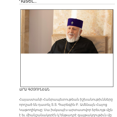
ԴԱՏԵԼ…
ԱՐԱ ԳՕՉՈՒՆԵԱՆ
​Հայաստանի Հանրապետութեան իշխանութիւնները
որոշած են դատել Տ.Տ. Գարեգին Բ. Ամենայն Հայոց
Կաթողիկոսը: Սա իսկապէս արտասովոր երեւոյթ մըն
է եւ միանշանակօրէն կ՚ենթադրէ գայթակղութիւն մը: