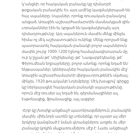
կ՚անցնի, որ հայկական բանակը կը դիմադրէ
թրքական բանակին: Եւ այդ ամէնը կազմակերպած են
հայ սպաները։ Սպաներ, որոնք ռուսական բանակով
անցած, Առաջին աշխարհամարտին մասնակցած զին-
ւորականներ էին եւ կրցած են կազմակերպել այդ
դիմադրութիւնը: Այդ սպաներուն մասին մենք մինչեւ
հիմա ոչ մէկ աշխատութիւն ունինք: Մենք որոշած ենք
պատրաստել հայկական բանակի բոլոր սպաներուն
մասին շուրջ 1000-1200 էջնոց համայնագիտարան մը,
ուր կ՚ըլլան թէ՛ Սիլիկեանը, թէ՛ Նազարբէկեանը, թէ՛
Փիրումեան եղբայրները, բոլոր անոնք, որոնք եղած են՝
ենթասպաներ, կեներալներ հայկական բանակին մէջ՝
Առաջին աշխարհամարտի վերջաւորութենէն սկսեալ,
մինչեւ 1920 թուականի Նոյեմբերը: Մէկ խօսքով՝ գիրքը
կը ներկայացնէ հայկական բանակի սպայութիւնը,
որուն մէջ ռուսեր ալ եղած են, գերմանացիներ ալ,
էսթոնացիք, ֆրանսացիք, այլ ազգեր:
-Երբ կը խօսիք անցեալի պատերազմներուն, բանակին
մասին, միեւնոյն ատեն կը տեսնենք, որ այսօր ալ մեր
երկիրը կանգնած է նման վտանգներու առջեւ եւ մեր
բանակը կրկին մաքառումներու մէջ է: Նաեւ անցեալի