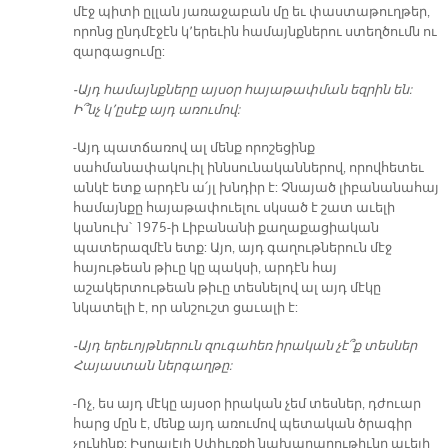
մէջ պիտի ըլլան յառաջաբան մը եւ փաստաթուղթեր,
որոնց ընդմէջէն կ՚երեւին համայնքներու ստեղծումն ու
զարգացումը:
-Այդ համայնքները այսօր հայաթափման եզրին են:
Ի՞նչ կ՚ըսէք այդ առումով:
-Այդ պատճառով ալ մենք որոշեցինք
սահմանափակուիլ իննսունականներով, որովհետեւ
անկէ ետք արդէն ա՛յլ խնդիր է: Չնայած լիբանանահայ
համայնքը հայաթափուելու սկսած է շատ աւելի
կանուխ՝ 1975-ի Լիբանանի քաղաքացիական
պատերազմէն ետք: Այո, այդ գաղութներուն մէջ
հայութեան թիւը կը պակսի, արդէն հայ
աշակերտութեան թիւը տեսնելով ալ այդ մէկը
նկատելի է, որ անշուշտ ցաւալի է:
-Այդ երեւոյթներուն զուգահեռ իրական չէ՞ք տեսներ
Հայաստան ներգաղթը:
-Ոչ, ես այդ մէկը այսօր իրական չեմ տեսներ, դժուար
հարց մըն է, մենք այդ առումով պետական ծրագիր
չունինք: Իսրայէլի Սփիւռքի նախարարութիւնը աւելի