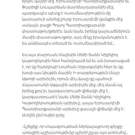
երկու վայրի մէջ՝ Երուսաղէմի Պատրիարքարանին եւ
Փարիզի Նուպարեան մատենադարանին մէջ,
պարզապէս պէտք է ուսումնասիրութիւն մը
կատարուի անոնց շուրջ: Երուսաղէմի վանքին մէջ
սակայն, բացի Պոլսոյ Պատրիարքարանի
փաստաթուղթերէն, կան նաեւ իրենց կալուածներուն
մասին փաստաթուղթեր, այդ մէկը իրականութիւն է,
ես անձնապէս տեսած եւ ուսումնասիրած եմ…
Ես այս տարուան Մայիսին Մեծի Տանն Կիլիկիոյ
կաթողիկոսին հետ հանդիպած եմ եւ ան խոստացած
է, որ կը հանդիպի Նուրհան Սրբազանին հետ եւ կը
խօսի այս նիւթին մասին: Ի տարբերութիւն Մայր
Աթոռի արխիւին, որուն մէկ մասը կը պահուի
Հայաստանի Ազգային արխիւին մէջ, մէկ մասն ալ
իրենց քով եւ կարգաւորուած վիճակի մէջ է,
կարգաւորուած է նաեւ Մեծի Տանն Կիլիկիոյ
Կաթողիկոսութեան արխիւը, ապա Երուսաղէմի
Պատրիարքարանի արխիւը ցաւալի վիճակի մէջ է:
Աւելին չեմ ուզեր ըսել:
-Նշեցիք, որ տպագրութեան ներկայացուող գիրքը
առաջին աշխատութիւնը պիտի ըլլայ այս առումով…