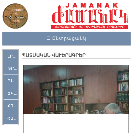
Կիրակի
9,
Օգոստոս
2026
☰ Ընտրացանկ
ՊԱՏՄԱԿԱՆ ՎԱՒԵՐԱԳՐԵՐ
ԼՐԱՀՈՍ
ԹՐՔԱՀԱՅ ԿԵԱՆՔ
ԸՆԿԵՐԱՄՇԱԿՈՒԹԱՅԻՆ
ԵԿԵՂԵՑԱԿԱՆ
ՀՈԳԵՄՏԱՒՈՐ
ՀԱՐԹԱԿ