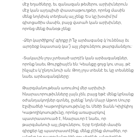
մէջ եղածները, եւ զանազան թեմերու արխիւներուն
մէջ կան այդպիսի փաստաթուղթեր, որոնց մասին
մենք նոյնիսկ տեղեակ ալ չենք: Ես կը խօսիմ իմ
գիտցածիս մասին, բայց վստահ կան արխիւներ,
որոնց մենք ծանօթ չենք:
-Ձեր կարծիքով՝ գիրքը ի՞նչ արձագանգ կ՚ունենայ եւ
արդեօք նպատակ կա՞յ այլ լեզուներու թարգմանելու:
-Տակաւին լոյս չտեսած արդէն կան արձագանգներ,
որոնք նաեւ Թուրքիայէն են: Կեանքը ցոյց կու տայ, թէ
ինչպէս կ՚ընդունուի ան: Թող լոյս տեսնէ եւ կը տեսնենք
նաեւ արձագանգները:
Թարգմանութեան առումով մեր արխիւի
հնարաւորութիւնները լայն չեն, բայց եթէ մենք կրնանք
օժանդակողներ գտնել, ըսենք՝ նոյն Մայր Աթոռ Սուրբ
Էջմիածնի Կաթողիկոսութիւնը եւ Մեծի Տանն Կիլիկիոյ
Կաթողիկոսութիւնը, որոնց առաջարկով
պատրաստուած է, հնարաւոր է նաեւ, որ
թարգմանուի այլ լեզուներու: Երբ Եղեռնի մասին
գիրքեր կը պատրաստէինք, մենք չէինք մտածեր, որ