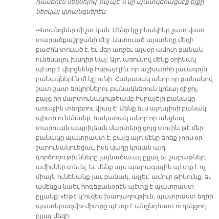
դասերէն մեկնելով՝ ինչպէ՞ս կը պատկերացնէք ելքը
ներկայ վտանգներէն:
-Վտանգներ միշտ կան: Մենք կը բնակինք շատ վատ
տարածքաշրջանի մէջ: Աստուած այստեղը մեզի
բաժին տուած է, եւ մեր առջեւ այսօր ամուր բանակ
ունենալու խնդիր կայ: Այդ առումով մենք օրինակ
պէտք է վերցնենք Իսրայէլէն, որ աշխարհի լաւագոյն
բանակներէն մէկը ունի: Հակառակ անոր որ քանակով
շատ-շատ երկիրներու բանակներուն կրնայ զիջիլ,
բայց իր մարտունակութեամբ Իսրայէլի բանակը
առաջին տեղերու վրայ է: Մենք եւս այդպիսի բանակ
պիտի ունենանք, հակառակ անոր որ անցեալ
տարուան ապրիլեան մարտերը ցոյց տուին, թէ մեր
բանակը պատրաստ է, բայց այդ մէկը երեք-չորս օր
շարունակուեցաւ, իսկ վաղը կրնան այդ
գործողութիւնները լայնածաւալ ըլլալ եւ շաբաթներ,
ամիսներ տեւել, եւ մենք այս պարագային պէտք է ոչ
միայն ունենանք լաւ բանակ, այլեւ՝ ամուր թիկունք, եւ
ամէնքս նաեւ հոգեբանօրէն պէտք է պատրաստ
ըլլանք: «Եթէ կ՚ուզես խաղաղութիւն, պատրաստ եղիր
պատերազմի» միտքը պէտք է անընդհատ ուղեկցող
ըլլայ մեզի: