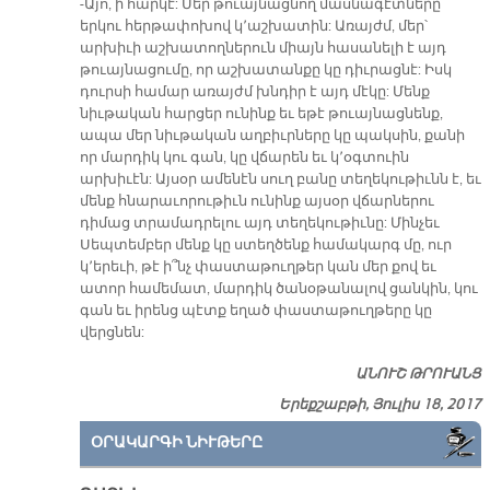
-Այո, ի հարկէ: Մեր թուայնացնող մասնագէտները
երկու հերթափոխով կ՚աշխատին: Առայժմ, մեր՝
արխիւի աշխատողներուն միայն հասանելի է այդ
թուայնացումը, որ աշխատանքը կը դիւրացնէ: Իսկ
դուրսի համար առայժմ խնդիր է այդ մէկը: Մենք
նիւթական հարցեր ունինք եւ եթէ թուայնացնենք,
ապա մեր նիւթական աղբիւրները կը պակսին, քանի
որ մարդիկ կու գան, կը վճարեն եւ կ՚օգտուին
արխիւէն: Այսօր ամենէն սուղ բանը տեղեկութիւնն է, եւ
մենք հնարաւորութիւն ունինք այսօր վճարներու
դիմաց տրամադրելու այդ տեղեկութիւնը: Մինչեւ
Սեպտեմբեր մենք կը ստեղծենք համակարգ մը, ուր
կ՚երեւի, թէ ի՞նչ փաստաթուղթեր կան մեր քով եւ
ատոր համեմատ, մարդիկ ծանօթանալով ցանկին, կու
գան եւ իրենց պէտք եղած փաստաթուղթերը կը
վերցնեն:
ԱՆՈՒՇ ԹՐՈՒԱՆՑ
Երեքշաբթի, Յուլիս 18, 2017
ՕՐԱԿԱՐԳԻ ՆԻՒԹԵՐԸ