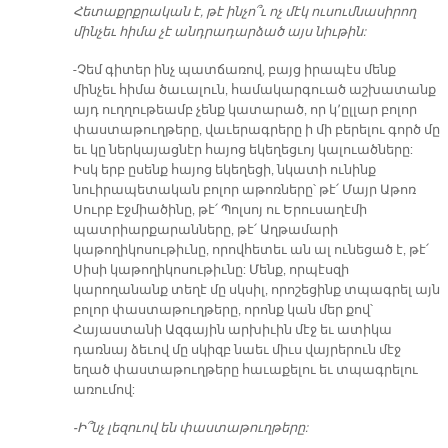
Հետաքրքրական է, թէ ինչո՞ւ ոչ մէկ ուսումնասիրող
մինչեւ հիմա չէ անդրադարձած այս նիւթին:
-Չեմ գիտեր ինչ պատճառով, բայց իրապէս մենք
մինչեւ հիմա ծաւալուն, համակարգուած աշխատանք
այդ ուղղութեամբ չենք կատարած, որ կ՚ըլլար բոլոր
փաստաթուղթերը, վաւերագրերը ի մի բերելու գործ մը
եւ կը ներկայացնէր հայոց եկեղեցւոյ կալուածները:
Իսկ երբ ըսենք հայոց եկեղեցի, նկատի ունինք
նուիրապետական բոլոր աթոռները՝ թէ՛ Մայր Աթոռ
Սուրբ Էջմիածինը, թէ՛ Պոլսոյ ու Երուսաղէմի
պատրիարքարանները, թէ՛ Աղթամարի
կաթողիկոսութիւնը, որովհետեւ ան ալ ունեցած է, թէ՛
Սիսի կաթողիկոսութիւնը: Մենք, որպէսզի
կարողանանք տեղէ մը սկսիլ, որոշեցինք տպագրել այն
բոլոր փաստաթուղթերը, որոնք կան մեր քով՝
Հայաստանի Ազգային արխիւին մէջ եւ ատիկա
դառնայ ձեւով մը սկիզբ նաեւ միւս վայրերուն մէջ
եղած փաստաթուղթերը հաւաքելու եւ տպագրելու
առումով:
-Ի՞նչ լեզուով են փաստաթուղթերը: