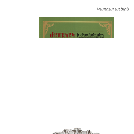
Կարդալ աւելին
Դ