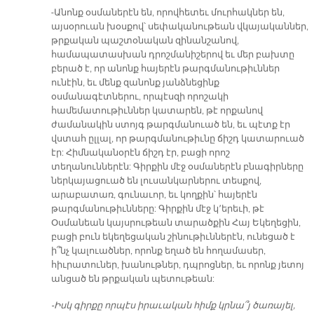
-Անոնք օսմաներէն են, որովհետեւ մուրհակներ են,
այսօրուան խօսքով՝ սեփականութեան վկայականներ,
թրքական պաշտօնական զինանշանով,
համապատասխան դրոշմանիշերով եւ մեր բախտը
բերած է, որ անոնք հայերէն թարգմանութիւններ
ունէին, եւ մենք զանոնք յանձնեցինք
օսմանագէտներու, որպէսզի որոշակի
համեմատութիւններ կատարեն, թէ որքանով
ժամանակին ստոյգ թարգմանուած են, եւ պէտք էր
վստահ ըլլալ, որ թարգմանութիւնը ճիշդ կատարուած
էր: Հիմնականօրէն ճիշդ էր, բացի որոշ
տեղանուններէն: Գիրքին մէջ օսմաներէն բնագիրները
ներկայացուած են լուսանկարներու տեսքով,
արաբատառ, գունաւոր, եւ կողքին՝ հայերէն
թարգմանութիւնները: Գիրքին մէջ կ՚երեւի, թէ
Օսմանեան կայսրութեան տարածքին Հայ Եկեղեցին,
բացի բուն եկեղեցական շինութիւններէն, ունեցած է
ի՞նչ կալուածներ, որոնք եղած են հողամասեր,
հիւրատուներ, խանութներ, դպրոցներ, եւ որոնք յետոյ
անցած են թրքական պետութեան:
-Իսկ գիրքը որպէս իրաւական հիմք կրնա՞յ ծառայել,