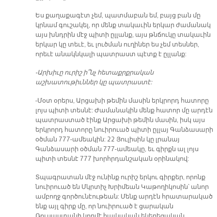
Ես քաղաքագէտ չեմ, պատմաբան եմ, բայց բան մը
կրնամ գուշակել, որ մենք տակաւին երկար ժամանակ
այս խնդրին մէջ պիտի ըլլանք, այս թնճուկը տակաւին
երկար կը տեւէ, եւ լուծման ուղիներ ես չեմ տեսներ,
որեւէ անակնկալի պատրաստ պէտք է ըլլանք:
-Արխիւը ուրիշ ի՞նչ հետաքրքրական
աշխատութիւններ կը պատրաստէ:
-Մօտ օրերս, Արցախի թեմին մասին երկրորդ հատորը
լոյս պիտի տեսնէ: Ժամանակին մենք հատոր մը արդէն
պատրաստած էինք Արցախի թեմին մասին, իսկ այս
երկրորդ հատորը նուիրուած պիտի ըլլայ Գանձասարի
օծման 777-ամեակին: 22 Յուլիսին կը լրանայ
Գանձասարի օծման 777-ամեակը, եւ գիրքն ալ լոյս
պիտի տեսնէ 777 խորհրդանշական օրինակով:
Տպագրատան մէջ ունինք ուրիշ երկու գիրքեր, որոնք
նուիրուած են Մկրտիչ Խրիմեան Կաթողիկոսին՝ անոր
ամբողջ գործունէութեան: Մենք արդէն հրատարակած
ենք այլ գիրք մը, որ նուիրուած է ցարական
Ռուսաստանի կողմէ հայկական եկեղեցական