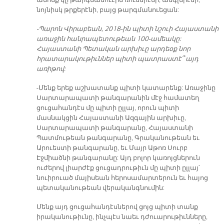
անոնք կը թարգմանուէին ռուսերէնի, անգլերէնի,
նոյնիսկ թրքերէնի, բայց թարգմանուեցան:
-Պարոն Վիրաբեան, 2018-ին պիտի նշուի Հայաստանի
առաջին հանրապետութեան 100-ամեակը:
Հայաստանի Պետական արխիւը արդեօք նոր
հրատարակութիւններ պիտի պատրաստէ՞ այդ
առիթով:
-Մենք երեք աշխատանք պիտի կատարենք: Առաջինը
Սարտարապատի թանգարանին մէջ համատեղ
ցուցահանդէս մը պիտի ըլլայ, որուն պիտի
մասնակցին Հայաստանի Ազգային արխիւը,
Սարտարապատի թանգարանը, Հայաստանի
Պատմութեան թանգարանը, Գրականութեան եւ
Արուեստի թանգարանը, եւ Մայր Աթոռ Սուրբ
Էջմիածնի թանգարանը: Այդ բոլոր կառոյցներուն
ուժերով լիարժէք ցուցադրութիւն մը պիտի ըլլայ՝
նուիրուած մայիսեան հերոսամարտերուն եւ հայոց
պետականութեան վերականգնումին:
Մենք այդ ցուցահանդէսներով ցոյց պիտի տանք
իրականութիւնը, ինչպէս նաեւ դժուարութիւնները,