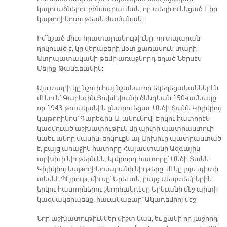
կալուածներու բռնագրաւման, որ տեղի ունեցած է իր
կաթողիկոսութեան ժամանակ:
Իմ նշած միւս հրատարակութիւնը, որ տպարան
ղրկուած է, կը վերաբերի մօտ քառասուն տարի
Ատրպատականի թեմի առաջնորդ եղած Ներսէս
Մելիք-Թանգեանին:
Այս տարի կը նշուի հայ նշանաւոր եկեղեցականներէն
մէկուն՝ Գարեգին Յովսէփանի ծննդեան 150-ամեակը,
որ 1943 թուականին ընտրուեցաւ Մեծի Տանն Կիլիկիոյ
կաթողիկոս՝ Գարեգին Ա. անունով: Երկու հատորէն
կազմուած աշխատութիւն մը պիտի պատրաստուի
նաեւ անոր մասին, երկուքն ալ Արխիւը պատրաստած
է, բայց առաջին հատորը Հայաստանի Ազգային
արխիւի նիւթերն են, երկրորդ հատորը՝ Մեծի Տանն
Կիլիկիոյ կաթողիկոսարանի նիւթերը, մէկը լոյս պիտի
տեսնէ Պէյրութ, միւսը՝ Երեւան, բայց Սեպտեմբերին
երկու հատորներու շնորհանդէսը Երեւանի մէջ պիտի
կազմակերպենք, հաւանաբար՝ Ակադեմիոյ մէջ:
Նոր աշխատութիւններ միշտ կան, եւ քանի որ յաջորդ