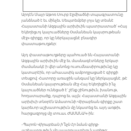
Արդէն Մայր Աթոռ Սուրբ Էջմիածնի տպագրատունը
յանձնած է եւ մինչեւ Սեպտեմբեր լոյս կը տեսնէ
Հայաստանի Ազգային արխիւին պատրաստած՝ «Հայ
Եկեղեցւոյ կալուածները Օսմանեան կայսրութեան
մէջ» գիրքը, որ կը ներկայացնէ բնագիր
փաստաթուղթեր:
Այդ փաստաթուղթերը պահուած են Հայաստանի
Ազգային արխիւին մէջ եւ մասնագէտները երկար
ժամանակէ ի վեր անոնց ուսումնասիրութիւնը կը
կատարէին, որ ահաւասիկ ամբողջացած է գիրքի
տեսքով: Հատորը առաջին անգամ կը ներկայացնէ, թէ
Օսմանեան կայսրութեան մէջ Հայ Եկեղեցին ի՛նչ
կալուածներ ունեցած է՝ շէնք-շինութիւն, խանութ,
հողատարածք, դպրոց եւ այլն: Հայաստանի Ազգային
արխիւի տնօրէն Ամատունի Վիրաբեան գիրքը շատ
կարեւոր աշխատութիւն մը նկատեց եւ այդ առթիւ
հարցազրոյց մը տուաւ ԺԱՄԱՆԱԿ-ին:
-Պարոն Վիրաբեան ի՞նչն էր նման գիրք-
աշխատութիւն մը պատրաստելուն առիթը: