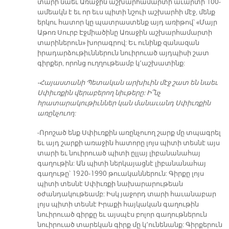
տարի նաեւ Առաջին աշխարհամարտի աւարտի 100-
ամեակն է եւ որ եւս պիտի նշուի աշխարհի մէջ, մենք
երկու հատոր կը պատրաստենք այդ առիթով՝ «Մայր
Աթոռ Սուրբ Էջմիածինը Առաջին աշխարհամարտի
տարիներուն» խորագրով: Եւ ունինք զանազան
իրադարձութիւններուն նուիրուած այդպիսի շատ
գիրքեր, որոնց ուղղութեամբ կ՚աշխատինք:
-Հայաստանի Պետական արխիւին մէջ շատ են նաեւ
Սփիւռքին վերաբերող նիւթերը: Ի՞նչ
հրատարակութիւններ կան մանաւանդ Սփիւռքին
առընչուող:
-Որոշած ենք Սփիւռքին առընչուող շարք մը տպագրել
եւ այդ շարքի առաջին հատորը լոյս պիտի տեսնէ այս
տարի եւ նուիրուած պիտի ըլլայ լիբանանահայ
գաղութին: Ան պիտի ներկայացնէ լիբանանահայ
գաղութը՝ 1920-1990 թուականներուն: Գիրքը լոյս
պիտի տեսնէ Սփիւռքի նախարարութեան
օժանդակութեամբ: Իսկ յաջորդ տարի հաւանաբար
լոյս պիտի տեսնէ Իրաքի հայկական գաղութին
նուիրուած գիրքը եւ այսպէս բոլոր գաղութներուն
նուիրուած տարեկան գիրք մը կ՚ունենանք: Գիրքերուն