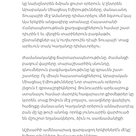
կը նախընտրեն ձմրան ցուրտ օրերուն, կ՚ընտրեն
Արաբական Միացեալ Էմիրութիւնները, մանաւանդ
Տուպայիի մէջ Ամանորը դիմաւորելու մեծ ձգտում կայ:
Այս երկրին անցագիրը ստանալը Հայաստանի
Հանրապետութեան քաղաքացիներուն համար շատ
դիւրին է եւ վերջին տարիներուն բազմաթիւ
ընտանիքներ ալ կ՚ուղեւորուին դէպի Տուպայի՝ տաք
արեւուն տակ Կաղանդը դիմաւորելու։
Ժամանակակից ճարտարապետութիւնը, ժամանցի
բազում վայրերը, տարաշխարհիկ սնունդը,
գնումներուն բազմազանութիւնը կը գրաւեն շատ-
շատերը: Ոչ միայն հայաստանցիներով, Արաբական
Միացեալ Էմիութիւնները Նոր տարուան օրերուն
լեցուն է զբօսաշրջիկներով: Յունուարին արեւայրուք
ստանալու համար մարդիկ հազարաւոր քիօմեթրեր կը
կտրեն, տաք ծովուն մէջ լողալու, աւազները վայելելու
հաճոյքը մանաւանդ Կաղանդի օրերուն աննախադէպ
բան մը կը թուի անոնց, որոնք յունուարին վարժուած
են մշուշոտ եղանակներու, ձիւն ու սառնամանիքի:
Աշխարհի ամենաարագ զարգացող երկիրներէն մէկը՝