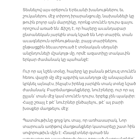
Տեսնելով այս օրերուն Երեւանի խանութներու եւ
շուկաներու մէջ տիրող իրարանցումը, նախանձելի կը
թուին բոլոր այն մարդիկը, որոնք տունէն դուրս գալու
որոշում առած են: Ճիշդ է, որ հայերը աւանդաբար
ընտանեկան յարկին տակ նշած են Նոր տարին, տան
աւագներուն օրհնութեամբ, բայց տարիներու
ընթացքին ձեւաւորուած է տօնական սեղանի
անընդունելի մշակոյթ մը, որմէ ազատիլը տակաւին
երկար ժամանակ կը պահանջէ:
Ուր որ ալ նշեն տօնը, հայերը կը ջանան թէկուզ տունէն
հեռու վայրի մը մէջ պզտիկ աւանդոյթ մը անպայման
կրկնել այնպէս, ինչպէս իրենց յարկին տակ տօնը նշած
ժամանակ: Բարեմաղթանքները, նուէրները, ուր որ ալ
ըլլան՝ տան մէջ կամ տունէն դուրս, երբեք չեն պակսիր:
Հայը շռայլ է թէ՛ նուէրներ ընծայելու, թէ՛ ալ բարի
խօսքեր մաղթելու մէջ:
Պատմութիւնը ցոյց կու տայ, որ առհասարակ, Նոր
տարուան առիթով մաղթանքներ կատարելը շատ հին
սովորութիւն մըն է: Հնագէտներ գտած են