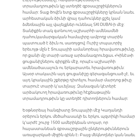
Էմիրութիւնները, հակասութիւններու
տրամադրութիւն կը ստեղծէ զբօսաշրջիկներուն
համար: Տաք ծովէն ետք զբօսաշրջիկները կրնան նաեւ
արհեստական ձիւնի վրայ դահուկներ քշել կամ
ձմեռնային այլ վայելքներ ունենալ SKI DUBAI-ի մէջ:
Տանիքին տակ գտնուող աշխարհի ամենամեծ
դահուկամարզական համալիրը ամբողջ տարին
պատուած է ձիւն ու սառոյցով: Ուրիշ տպաւորիչ
երեւոյթ մըն է Տուպայիի ամանորեայ հրավառութիւնը,
որ քանի մը տարի առաջ արձանագրուեցաւ «Կինէս»ի
ցուցանիշներու գիրքին մէջ, որպէս աշխարհի
ամենածաւալուն ու երկարատեւ հրավառութիւն:
Այսօր տակաւին այդ ցուցանիշը գերազանցուած չէ, եւ
այդ կրակային շքերթը դիտելու համար մարդոց թիւը
տարուէ տարի կ՚աւելնայ: Զանազան կէտերէ
արձակուող հրավառութիւնը հէքեաթային
տրամադրութիւն կը ստեղծէ դիտողներուն համար:
Եօթնօրեայ հանգիստը Տուպայիի մէջ Կաղանդի
օրերուն երկու մեծահասակի եւ երկու պզտիկի համար
կ՚արժէ շուրջ 1500 ամերիկեան տոլար, որ
հայաստանեան զբօսաշրջային ընկերութիւններուն
առաջարկած միջին գինն է։ Բայց մեկնողներ կան նաեւ