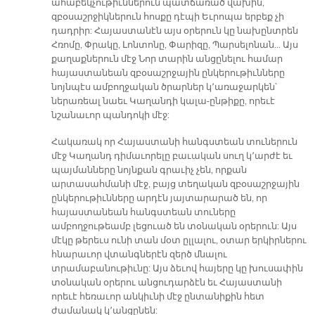
ահաբեկչութիւններուն պատճառած վախին,
զբօսաշրջիկներուն հոսքը դէպի Եւրոպա երբեք չի
դադրիր: Հայաստանէն այս օրերուն կը նախընտրեն
Հռոմը, Փրակը, Լոնտոնը, Փարիզը, Պարսելոնան… Այս
քաղաքներուն մէջ Նոր տարին անցընելու համար
հայաստանեան զբօսաշրջային ընկերութիւնները
նոյնպէս ամբողջական ծրարներ կ՚առաջարկեն՝
ներառեալ նաեւ Կաղանդի կալա-ընթիքը, որեւէ
նշանաւոր պանդոկի մէջ:
Հակառակ որ Հայաստանի հանգստեան տուներուն
մէջ Կաղանդ դիմաւորելը բաւական սուղ կ՚արժէ եւ
պայմանները նոյնքան գրաւիչ չեն, որքան
արտասահմանի մէջ, բայց տեղական զբօսաշրջային
ընկերութիւնները արդէն յայտարարած են, որ
հայաստանեան հանգստեան տուները
ամբողջութեամբ լեցուած են տօնական օրերուն: Այս
մէկը թերեւս ունի տան մօտ ըլլալու, օտար երկիրներու
հնարաւոր վտանգներէն զերծ մնալու
տրամաբանութիւնը: Այս ձեւով հայերը կը խուսափին
տօնական օրերու անցուդարձէն եւ Հայաստանի
որեւէ հեռաւոր անկիւնի մէջ ընտանիքին հետ
ժամանակ կ՚անցընեն: