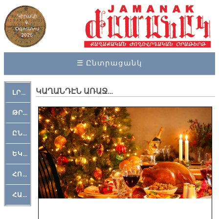
Կիրակի
9,
Օգոստոս
2026
☰ Ընտրացանկ
ԿԱՂԱՆԴԷՆ ԱՌԱՋ…
ԼՐԱՀՈՍ
ԹՐՔԱՀԱՅ ԿԵԱՆՔ
ԸՆԿԵՐԱՄՇԱԿՈՒԹԱՅԻՆ
ԵԿԵՂԵՑԱԿԱՆ
ՀՈԳԵՄՏԱՒՈՐ
ՀԱՐԹԱԿ