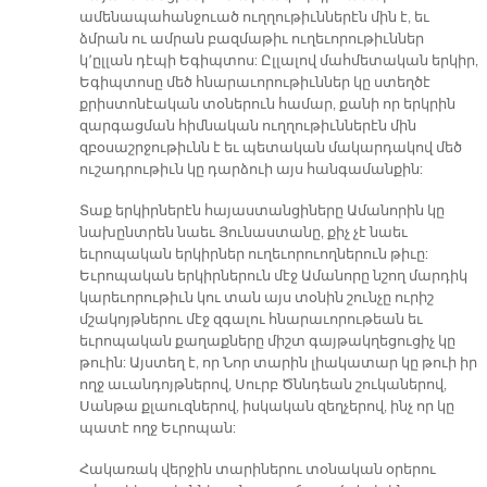
ամենապահանջուած ուղղութիւններէն մին է, եւ
ձմրան ու ամրան բազմաթիւ ուղեւորութիւններ
կ՚ըլլան դէպի Եգիպտոս: Ըլլալով մահմետական երկիր,
Եգիպտոսը մեծ հնարաւորութիւններ կը ստեղծէ
քրիստոնէական տօներուն համար, քանի որ երկրին
զարգացման հիմնական ուղղութիւններէն մին
զբօսաշրջութիւնն է եւ պետական մակարդակով մեծ
ուշադրութիւն կը դարձուի այս հանգամանքին:
Տաք երկիրներէն հայաստանցիները Ամանորին կը
նախընտրեն նաեւ Յունաստանը, քիչ չէ նաեւ
եւրոպական երկիրներ ուղեւորուողներուն թիւը:
Եւրոպական երկիրներուն մէջ Ամանորը նշող մարդիկ
կարեւորութիւն կու տան այս տօնին շունչը ուրիշ
մշակոյթներու մէջ զգալու հնարաւորութեան եւ
եւրոպական քաղաքները միշտ գայթակղեցուցիչ կը
թուին: Այստեղ է, որ Նոր տարին լիակատար կը թուի իր
ողջ աւանդոյթներով, Սուրբ Ծննդեան շուկաներով,
Սանթա քլաուզներով, իսկական զեղչերով, ինչ որ կը
պատէ ողջ Եւրոպան:
Հակառակ վերջին տարիներու տօնական օրերու