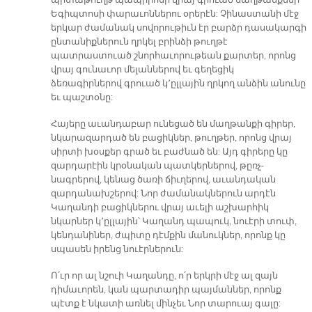
պրտաթուղթ պապիրոսի վրայ գրուած մաղթանքներ՝
Եգիպտոսի փարաւոններու օրերէն: Չինաստանի մէջ
երկար ժամանակ սովորութիւն էր բարձր դասակարգի
ընտանիքներուն ղրկել բրինձի թուղթէ
պատրաստուած շնորհաւորութեան քարտեր, որոնց
վրայ գունաւոր մելաններով եւ գեղեցիկ
ձեռագիրներով գրուած կ՚ըլլային ղրկող անձին անունը
եւ պաշտօնը:
Հայերը աւանդաբար ունեցած են մաղթանքի գիրեր,
նկարազարդած են բացիկներ, թուղթեր, որոնց վրայ
սիրտի խօսքեր գրած եւ բաժնած են: Այդ գիրերը կը
զարդարէին կրօնական պատկերներով, թըռչ-
նագրերով, կենաց ծառի ճիւղերով, աւանդական
զարդանախշերով: Նոր ժամանակներուն արդէն
Կաղանդի բացիկներու վրայ աւելի աշխարհիկ
նկարներ կ՚ըլլային՝ Կաղանդ պապուկ, նուէրի տուփ,
կենդանիներ, ժպիտը դէմքին մանուկներ, որոնք կը
սպասեն իրենց նուէրներուն:
Ո՛ւր որ ալ նշուի Կաղանդը, ո՛ր երկրի մէջ ալ զայն
դիմաւորեն, կան պարտադիր պայմաններ, որոնք
պէտք է նկատի առնել մինչեւ Նոր տարուայ գալը: