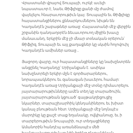
Վրաստանի վրայով Տուպայի, ուրկէ աւելի
նպաստաւոր է, նաեւ Թիֆլիզը քանի մը ժամով
վայելելու հնարաւորութիւն կայ: Տուպային եւ Թիֆլիզը
հայաստանցիներու քննարկումներու նիւթն են
Կաղանդէն շաբաթներ առաջ: Հայաստանի մէջ վերջին
շրջանին դանդաղօրէն ձեւաւորուող միջին խաւը
մանաւանդ, երկրին մէջ չի մնար տօնական օրերուն՝
Թիֆլիզ, Տուպայի եւ այլ քաղաքներ կը սկսին հոլովուիլ
Կաղանդէն ամիսներ առաջ…
Յաջորդ վայրը, ուր հայաստանցիները կը նախընտրեն
անցընել Կաղանդը՝ Սրիլանքան է. ասիկա
նախընտրելի երկիր մըն է գործարարներու,
նորապսակներու եւ զանազան խաւերու համար:
Կաղանդէն առաջ Սրիլանքայի մէջ տօնը դիմաւորելու
յայտարարութիւնները ամէն տեղ կը տարածուին,
յայտարարութեան կցուած՝ գայթակղեցուցիչ
նկարներ, տարաշխարհիկ կենդանիներու եւ խիստ
կանաչ բնութեան հետ: Սրիլանքայի մէջ նոյնպէս
մարդիկը կը քաշէ տաք եղանակը, ովկիանոսը, եւ ի
տարբերութիւն Տուպայիի, ուր տեղացիները
Ամանորին հանդէպ առանձնապէս մեծ