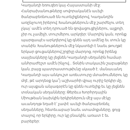
Կաղանդի եռուզեռ կայ Հայաստանի մէջ:
Հանրախանութները սովորականէն աւելի
ծանրաբեռնուած են ուտելիքներով, Կաղանդին
առընչուող իրերով: Խանութներուն մէջ շարժելու տեղ
չկայ՝ ամէն տեղ դրուած են զովացուցիչներու, ալքոլի,
չիր ու չամիչի, տուրմերու արկղեր: Մարդիկ կան, որոնք
պարզապէս արկղերով կը գնեն այդ ամէնը եւ տուն կը
տանին: Խանութներուն մէջ նկատելի է նաեւ թուղթէ
երկար ցուցակներով շրջիլը մարդոց, որոնք իրենց
սայլեակները կը լեցնեն Կաղանդի սեղանին համար
անհրաժեշտ ամէն ինչով… Տօնին տակաւին շաբաթներ
կան, բայց պատրաստութիւնը սկսած է. մանաւանդ
Կաղանդի այս անկուշտ առեւտուրը մտածումներու կը
մղէ, թէ արդեօք կա՞յ աշխարհի վրայ ուրիշ երկիր մը,
ուր այսքան անյագօրէն կը գնեն ուտելիք եւ կը լեցնեն
տօնական սեղանները: Թերեւս Խորհրդային
Միութեան նախկին երկիրներուն մէջ այս մէկը
աւանդոյթ եղած է՝ չափէ աւելի ծանրաբեռնել
սեղանները, հետեւաբար նաեւ ստամոքսները, ցոյց
տալով, որ երկիրը, ուր կը բնակին, առատ է եւ
բարեբեր: