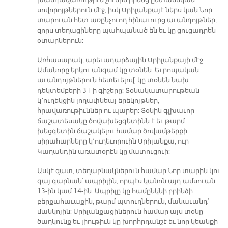
խանդավառութիւն չունին իրենց ընտանեկան
սովորոյթներուն մէջ, իսկ Սրիլանքայէ ներս կան Նոր
տարուան հետ առընչուող հինաւուրց աւանդոյթներ,
զորս տեղացիները պահպանած են եւ կը ցուցադրեն
օտարներուն:
Առհասարակ, արեւադարձային Սրիլանքայի մէջ
Ամանորը երկու անգամ կը տօնեն: Եւրոպական
աւանդոյթներուն հետեւելով՝ կը տօնեն նախ
դեկտեմբերի 31-ի գիշերը: Տօնակատարութեան
կ՚ուղեկցին լողափնեայ երեկոյթներ,
հրավառութիւններ ու պարեր: Տօնին գլխաւոր
ճաշատեսակը ծովախեցգետինն է եւ թարմ
խեցգետին ճաշակելու համար ծովամթերքի
սիրահարները կ՚ուղեւորուին Սրիլանքա, ուր
Կաղանդին առատօրէն կը մատուցուի:
Ասկէ զատ, տեղաբնակներուն համար Նոր տարին կու
գայ գարնան՝ ապրիլին, որպէս կանոն այդ ամսուան
13-ին կամ 14-ին: Ապրիլը կը համընկնի բրինձի
բերքահաւաքին, թարմ պտուղներուն, մանաւանդ՝
մանկոյին: Սրիլանքացիներուն համար այս տօնը
ծաղկունք եւ լիութիւն կը խորհրդանշէ եւ նոր կեանքի