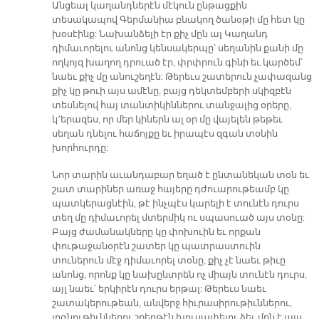
Անցեալ կաղանդներէն մէկուն ընթացքին
տեսակապով Գերմանիա բնակող ծանօթի մը հետ կը
խօսէինք: Նախանձելի էր քիչ մըն ալ Կաղանդ
դիմաւորելու անոնց կենսակերպը՝ սեղանին քանի մը
ողկոյզ խաղող դրուած էր, փրփրուն գինի եւ կարծեմ՝
նաեւ քիչ մը անուշեղէն: Թերեւս շատերուն չափազանց
քիչ կը թուի այս ամէնը, բայց դեկտեմբերի սկիզբէն
տեսնելով հայ տանտիկիններու տանջալից օրերը,
կ՚երազես, որ մեր կիներն ալ օր մը վայելեն թեթեւ
սեղան դնելու հաճոյքը եւ իրապէս զգան տօնին
խորհուրդը:
Նոր տարին աւանդաբար եղած է ընտանեկան տօն եւ
շատ տարիներ առաջ հայերը դժուարութեամբ կը
պատկերացնէին, թէ ինչպէս կարելի է տունէն դուրս
տեղ մը դիմաւորել մտերմիկ ու սպասուած այս տօնը:
Բայց ժամանակները կը փոխուին եւ որքան
փութաջանօրէն շատեր կը պատրաստուին
տուներուն մէջ դիմաւորել տօնը, քիչ չէ նաեւ թիւը
անոնց, որոնք կը նախընտրեն ոչ միայն տունէն դուրս,
այլ նաեւ՝ երկիրէն դուրս երթալ: Թերեւս նաեւ
շատակերութեան, անվերջ հիւրասիրութիւններու,
յոգնութիւններու շքերթէն խուսափելու ձեւ մըն է այս