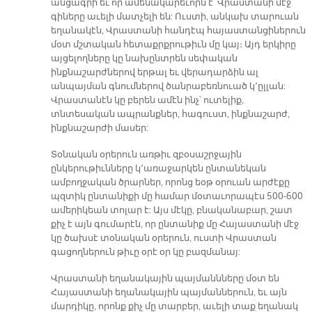
անցագրի եւ որ ամենակարեւորն է՝ Վրաստանի մէջ
գիները աւելի մատչելի են: Ուստի, անկախ տարուան
եղանակէն, Վրաստանի հանդէպ հայաստանցիներուն
մօտ մշտական հետաքրքրութիւն մը կայ։ Այդ երկիրը
այցելողները կը նախընտրեն սեփական
ինքնաշարժներով երթալ եւ վերադարձին ալ
անպայման գնումներով ծանրաբեռնուած կ՚ըլլան:
Վրաստանէն կը բերեն ամէն ինչ՝ ուտելիք,
տնտեսական ապրանքներ, հագուստ, ինքնաշարժ,
ինքնաշարժի մասեր:
Տօնական օրերուն առթիւ զբօսաշրջային
ընկերութիւնները կ՚առաջարկեն ընտանեկան
ամբողջական ծրարներ, որոնց եօթ օրուան արժէքը
պզտիկ ընտանիքի մը համար մօտաւորապէս 500-600
ամերիկեան տոլար է: Այս մէկը, բնականաբար, շատ
քիչ է այն գումարէն, որ ընտանիք մը Հայաստանի մէջ
կը ծախսէ տօնական օրերուն, ուստի Վրաստան
գացողներուն թիւը օրէ օր կը բազմանայ:
Վրաստանի եղանակային պայմաննները մօտ են
Հայաստանի եղանակային պայմաններուն, եւ այն
մարդիկը, որոնք քիչ մը տարբեր, աւելի տաք եղանակ