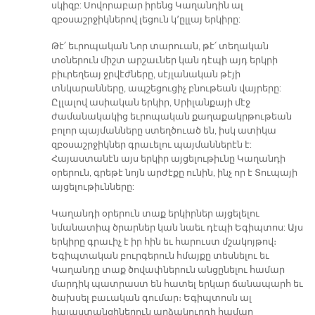
սկիզբ: Սովորաբար իրենց Կաղանդին ալ
զբօսաշրջիկներով լեցուն կ՚ըլլայ երկիրը:
Թէ՛ եւրոպական Նոր տարուան, թէ՛ տեղական
տօներուն միշտ արշաւներ կան դէպի այդ երկրի
բիւրեղեայ ջրվէժները, սէյլանական թէյի
տնկարանները, ապշեցուցիչ բնութեան վայրերը:
Ըլլալով ասիական երկիր, Սրիլանքայի մէջ
ժամանակակից եւրոպական քաղաքակրթութեան
բոլոր պայմանները ստեղծուած են, իսկ ատիկա
զբօսաշրջիկներ գրաւելու պայմաններէն է:
Հայաստանէն այս երկիր այցելութիւնը Կաղանդի
օրերուն, գրեթէ նոյն արժէքը ունին, ինչ որ է Տուպայի
այցելութիւնները:
Կաղանդի օրերուն տաք երկիրներ այցելելու
նմանատիպ ծրարներ կան նաեւ դէպի Եգիպտոս: Այս
երկիրը գրաւիչ է իր հին եւ հարուստ մշակոյթով։
Եգիպտական բուրգերուն հմայքը տեսնելու եւ
Կաղանդը տաք ծովափներուն անցընելու համար
մարդիկ պատրաստ են հատել երկար ճանապարհ եւ
ծախսել բաւական գումար։ Եգիպտոսն ալ
հայաստանցիներուն արձակուրդի համար