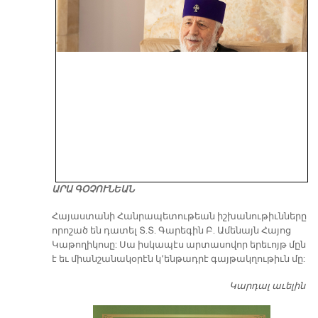
ԱՐԱ ԳՕՉՈՒՆԵԱՆ
​Հայաստանի Հանրապետութեան իշխանութիւնները
որոշած են դատել Տ.Տ. Գարեգին Բ. Ամենայն Հայոց
Կաթողիկոսը: Սա իսկապէս արտասովոր երեւոյթ մըն
է եւ միանշանակօրէն կ՚ենթադրէ գայթակղութիւն մը:
Կարդալ աւելին
Դ