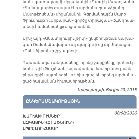
նաեւ դա­տա­կազ­մի մրցա­նա­կին։ Գա­գիկ Մա­տո­յեա­նի
«Ճա­նա­պարհ» ժա­պա­ւէ­նը ար­ժա­նա­ցաւ «Հրանդ
Մատ­թէո­սեան» մրցա­նա­կին։ Գեր­մա­նիա­յէն Մարք
Փրու­մուն­թի «Սրբա­րան» գոր­ծը տի­րա­ցաւ «Հան­դի­սա­
տե­սի հա­մակ­րանք» մրցա­նա­կին։
Մինչ այդ, «Ա­նա­տո­լու քիւլ­թիւր» ըն­կե­րու­թեան նա­խա­
գահ Օս­ման Քա­վա­լան ալ պար­գե­ւի մը ար­ժա­նա­ցաւ
«Ոս­կէ ծի­րան»ի շրջագ­ծով։
Դա­տա­կազ­մի ան­դամ­նե­րը, ո­րոնց շար­քին կը գտնուէր
նաեւ Ա­լին Թաշ­ճեան, եզ­րա­փա­կիչ մամ­լոյ ա­սու­լի­սին
ըն­թաց­քին յայտ­նե­ցին, թէ հիա­ցած են ի­րենց ար­ժա­նա­
ցած հայ­կա­կան հիւ­րա­սի­րու­թեան։
Երկուշաբթի, Յուլիս 20, 2015
ԸՆԿԵՐԱՄՇԱԿՈՒԹԱՅԻՆ
08/08/2026
ԽԱՐԽԱՓՈՒՄՆԵՐ՝
ԱԶԳԱՅԻՆ ՎԵՐԱԾՆՈՒՆԴ
ԱՊՐԵԼՈՒ ՀԱՄԱՐ