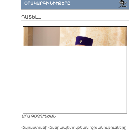
ՕՐԱԿԱՐԳԻ ՆԻՒԹԵՐԸ
ԴԱՏԵԼ…
ԱՐԱ ԳՕՉՈՒՆԵԱՆ
​Հայաստանի Հանրապետութեան իշխանութիւնները