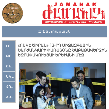
Շաբաթ
8,
Օգոստոս
2026
☰ Ընտրացանկ
«ՈՍԿԷ ԾԻՐԱՆ» 12-ՐԴ ՄԻՋԱԶԳԱՅԻՆ
ԼՐԱՀՈՍ
ՇԱՐԺԱՆԿԱՐԻ ՓԱՌԱՏՕՆԸ ՇԱԲԱԹԱՎԵՐՋԻՆ
ԵԶՐԱՓԱԿՈՒԵՑԱՒ ԵՐԵՒԱՆԻ ՄԷՋ
ԹՐՔԱՀԱՅ ԿԵԱՆՔ
ԸՆԿԵՐԱՄՇԱԿՈՒԹԱՅԻՆ
ԵԿԵՂԵՑԱԿԱՆ
ՀՈԳԵՄՏԱՒՈՐ
ՀԱՐԹԱԿ