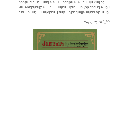
որոշած են դատել Տ.Տ. Գարեգին Բ. Ամենայն Հայոց
Կաթողիկոսը: Սա իսկապէս արտասովոր երեւոյթ մըն
է եւ միանշանակօրէն կ՚ենթադրէ գայթակղութիւն մը:
Կարդալ աւելին
Դ