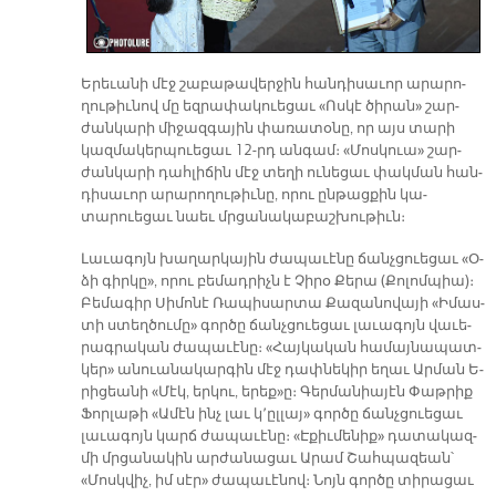
Ե­րե­ւա­նի մէջ շա­բա­թա­վեր­ջին հան­դի­սա­ւոր ա­րա­րո­
ղու­թիւ­նով մը եզ­րա­փա­կուե­ցաւ «Ոս­կէ ծի­րան» շար­
ժան­կա­րի մի­ջազ­գա­յին փա­ռա­տօ­նը, որ այս տա­րի
կազ­մա­կեր­պուե­ցաւ 12-րդ ան­գամ։ «Մոսկուա» շար­
ժան­կա­րի դահ­լի­ճին մէջ տե­ղի ու­նե­ցաւ փակ­ման հան­
դի­սա­ւոր ա­րա­րո­ղու­թիւ­նը, ո­րու ըն­թաց­քին կա­
տարուե­ցաւ նաեւ մրցա­նա­կա­բաշ­խու­թիւն։
Լա­ւա­գոյն խա­ղար­կա­յին ժա­պա­ւէ­նը ճանչ­ցուե­ցաւ «Օ­
ձի գիր­կը», ո­րու բե­մադ­րիչն է Չի­րօ Քե­րա (Քո­լոմ­պիա)։
Բե­մա­գիր Սի­մո­նէ Ռա­պի­սար­տա Քա­զա­նո­վա­յի «Ի­մաս­
տի ստեղ­ծու­մը» գոր­ծը ճանչ­ցուե­ցաւ լա­ւա­գոյն վա­ւե­
րագ­րա­կան ժա­պա­ւէ­նը։ «Հայ­կա­կան հա­մայ­նա­պատ­
կեր» ա­նուա­նա­կար­գին մէջ դափ­նե­կիր ե­ղաւ Ար­ման Ե­
րի­ցեա­նի «Մէկ, եր­կու, ե­րեք»ը։ Գեր­մա­նիա­յէն Փաթ­րիք
Ֆոր­լա­թի «Ա­մէն ինչ լաւ կ՚ըլ­լայ» գործը ճանչ­ցուե­ցաւ
լա­ւա­գոյն կարճ ժա­պա­ւէ­նը։ «Է­քիւ­մե­նիք» դա­տա­կազ­
մի մրցա­նա­կին ար­ժա­նա­ցաւ Ա­րամ Շահ­պազեան՝
«Մոսկ­վիչ, իմ սէր» ժա­պա­ւէ­նով։ Նոյն գոր­ծը տի­րա­ցաւ