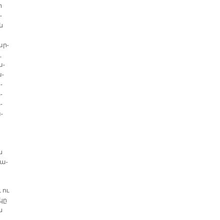
ր
­
ան
ար­
,
ա­
ա­
­
­
­
­
ս
նա­
 ու
 կը
ն