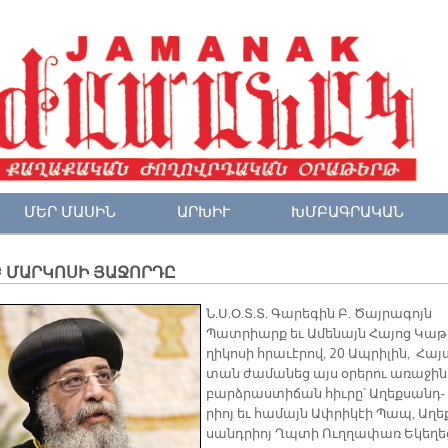
ՄԵՐ ՄԱՍԻՆ
ԱՐԽԻՒ
ԽՄԲԱԳՐԱԿԱՆ
Բ ՄԱՐԿՈՍԻ ՅԱՋՈՐԴԸ
Ն.Ս.Օ.Տ.Տ. Գա­րե­գին Բ. Ծայ­րա­գոյն
Պատ­րիարք եւ Ա­մե­նայն Հա­յոց Կա­թ
ղի­կո­սի հրա­ւէ­րով, 20 Ապ­րի­լին, Հա­
տան ժա­մա­նեց այս օ­րե­րու ա­ռա­ջին
բարձ­րաս­տի­ճան հիւ­րը՝ Ա­ղեք­սանդ­
րիոյ եւ հա­մայն Ա­փրի­կէի Պապ, Ա­ղե
սանդ­րիոյ Ղպտի Ուղ­ղա­փառ Ե­կե­ղե