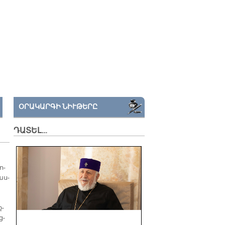
ՕՐԱԿԱՐԳԻ ՆԻՒԹԵՐԸ
ԴԱՏԵԼ…
ո­
յաս­
ք­
ց­