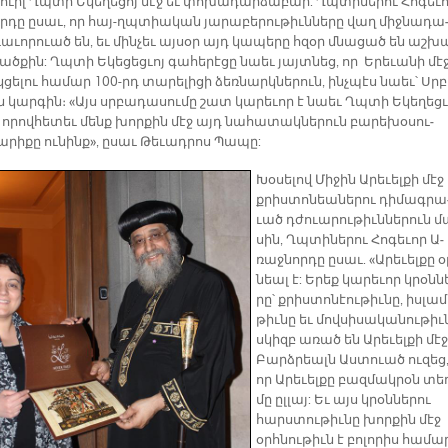
ուիլ Ղպտի Ե­կե­ղե­ցոյ մէջ եւ փո­խա­դար­ձա­բար: Ղպտի­նե­րու Հո­գե­ւ
ր­դը ը­սաւ, որ հայ-ղպտիա­կան յա­րա­բե­րու­թիւն­նե­րը վաղ միջ­նա­դա
ւա­ւո­րուած են, եւ մին­չեւ այ­սօր այդ կա­պե­րը հզօր մնա­ցած են աշ­խ
ծ­քին: Ղպտի Ե­կե­ցեց­ւոյ գա­հե­րէ­ցը նաեւ յայտ­նեց, որ Ե­րե­ւա­նի մէջ
ցե­լու հա­մար 100-րդ տա­րե­լի­ցի ձեռ­նարկ­նե­րուն, ինչ­պէս նաեւ՝ Սր
 կար­գին։ «Այս սրբա­դա­սու­մը շատ կա­րե­ւոր է նաեւ Ղպտի Ե­կե­ղեց­ւ
ո­րով­հե­տեւ մենք խոր­քին մէջ այդ նա­հա­տակ­նե­րուն բա­րե­խօ­սու­
րի­քը ու­նին­ք», ը­սաւ Թե­ւադ­րոս Պա­պը:
Խօ­սե­լով Մի­ջին Ա­րե­ւել­քի մէջ
քրիս­տո­նեա­նե­րու դի­մագ­րա
ւած դժուա­րու­թիւն­նե­րուն մ
սին, Ղպտի­նե­րու Հո­գե­ւոր Ա­
ռաջ­նոր­դը ը­սաւ. «Ա­րե­ւել­քը օ
նեալ է: Ե­րեք կա­րե­ւոր կրօ­նն
րը՝ քրիս­տո­նէու­թիւ­նը, իս­լա­մ
թիւ­նը եւ մով­սի­սա­կա­նու­թիւ­
սկիզբ ա­ռած են Ա­րե­ւել­քի մէջ
Բարձ­րեալն Աս­տուած ու­զեց
որ Ա­րե­ւել­քը բազ­մակ­րօն տե
մը ըլ­լայ: Եւ այս կրօն­նե­րու
հարս­տու­թիւ­նը խոր­քին մէջ
օրհ­նու­թիւն է բո­լո­րիս հա­մա