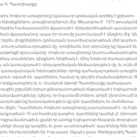
 Գ. Պատ­րիար­քը:
րու հո­գե­ւոր ա­ռաջ­նոր­դը նշա­նա­ւոր կրօ­նա­կան գոր­ծիչ է քրիս­տո­
ե­կե­ղե­ցի­նե­րու ա­ռաջ­նորդ­նե­րուն մէջ: Թե­ւադ­րոս Բ. 1975 թուա­կա­
անդ­րիոյ հա­մալ­սա­րա­նէն վկա­յուած է դե­ղա­գոր­ծու­թեան պսա­կա­ւոր
եան վկա­յա­կա­նով, ա­պա իր ու­սու­մը շա­րու­նա­կած է Անգ­լիոյ մէջ: Ա
 իբ­րեւ փոք­րիկ­նե­րու կրօ­նա­կան դաս­տիա­րա­կու­թեան մեծ կա­րե­ւո
 տուող անձ­նա­ւո­րու­թիւն մը, ո­րով­հե­տեւ նոր սե­րուն­դը կը նկա­տէ ե­
զար­թօն­քի գրա­ւա­կա­նը: Հո­գե­ւոր ա­ռաջ­նոր­դը Աս­տուա­ծա­բա­նու­թ
­րեալ տաս­ներ­կու գիր­քե­րու հե­ղի­նակ է: Մինչ հո­գե­ւոր ծա­ռա­յու­թեա
ը, ան կա­ռա­վա­րած է դե­ղա­գոր­ծա­կան ձեռ­նար­կու­թիւն մը, եւ ու­նի մ
 կա­ռա­վա­րա­կան հմտու­թիւն­ներ, ո­րոնք գա­հա­կա­լու­թեան ա­ռա­ջին
ե­րուն օգ­նած են ղպտի­նե­րու հա­մար ոչ դիւ­րին ժա­մա­նակ­նե­րուն։ 
ր Ա­ղեք­սանդ­րիոյ եւ Ս. Մար­կո­սի Ա­թո­ռի Պատ­րիար­քը գա­հա­կա­լու­
ռա­ջին շրջա­նին խիստ քննա­դա­տու­թեան են­թար­կած է Ե­գիպ­տո­սի
­ռա­վա­րու­թիւ­նը, նշե­լով, որ իս­լա­մա­մէտ­նե­րու կող­մէ ըն­դու­նուած 
նադ­րու­թիւ­նը խտրա­կա­նու­թիւն կը դնէ ղպտի­նե­րու եւ մահ­մե­տա­
ու մի­ջեւ: Ղպտի­նե­րու հո­գե­ւոր ա­ռաջ­նոր­դը յայ­տա­րա­րած է, որ Ե­գ
ակ­չու­թեան 10 առ հա­րիւ­րը կազ­մող ղպտի­նե­րը կա­րե­լի չէ դի­տար­
ոք­րա­մաս­նու­թիւն, քա­նի որ ա­նոնք Ե­գիպ­տո­սի հնա­գոյն ժո­ղո­վուր­
­նե­լի մա­սը կը կազ­մեն, եւ ըստ ա­ւան­դու­թեան՝ ղպտի­նե­րը հին ե­գ
­րու հե­տե­ւորդ­ներն են: Իսկ այ­սօր, ինչ­պէս ը­սաւ Գե­րեր­ջա­նիկ Պատ­