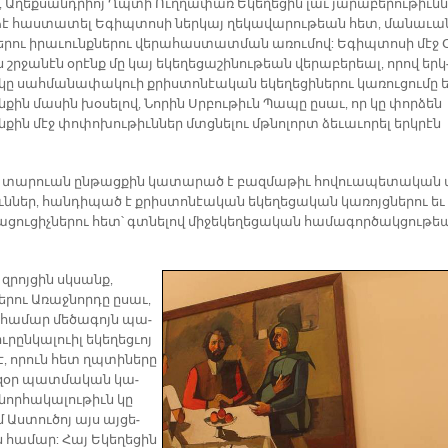
 Ա­ղեք­սանդ­րիոյ Ղպտի Ուղ­ղա­փառ Ե­կե­ղե­ցին լաւ յա­րա­բե­րու­թիւն­
ձէ հաս­տա­տել Ե­գիպ­տո­սի ներ­կայ ղե­կա­վա­րու­թեան հետ, մա­նա­ւ
րու ի­րա­ւունք­նե­րու վե­րա­հաս­տատ­ման ա­ռու­մով: Ե­գիպ­տո­սի մէջ 
շրջա­նէն օ­րէնք մը կայ ե­կե­ղե­ցա­շի­նու­թեան վե­րա­բե­րեալ, ո­րով երկ
կը սահ­մա­նա­փա­կուի քրիս­տո­նէա­կան ե­կե­ղե­ցի­նե­րու կա­ռու­ցու­մը 
ն­քին մա­սին խօ­սե­լով, Նո­րին Սրբու­թիւն Պա­պը ը­սաւ, որ կը փոր­ձեն
ն­քին մէջ փո­փո­խու­թիւն­ներ մտցնե­լու մթնո­լորտ ձե­ւա­ւո­րել երկ­րէն
ք տա­րուան ըն­թաց­քին կա­տա­րած է բազ­մա­թիւ հով­ուա­պե­տա­կան 
իւն­ներ, հան­դի­պած է քրիս­տո­նէա­կան ե­կե­ղե­ցա­կան կա­ռոյց­նե­րու եւ
ա­ցու­ցիչ­նե­րու հետ՝ գտնե­լով մի­ջե­կե­ղե­ցա­կան հա­մա­գոր­ծակ­ցու­թ
 զրոյ­ցին սկսանք,
րու Ա­ռաջ­նոր­դը ը­սաւ,
ն հա­մար մե­ծա­գոյն պա­
­րըն­կա­լուիլ ե­կե­ղեց­ւոյ
է, ո­րուն հետ ղպտի­նե­րը
հզօր պատ­մա­կան կա­
որ­հա­կա­լու­թիւն կը
 Աստ­ու­ծոյ այս այ­ցե­
 հա­մար: Հայ Ե­կե­ղե­ցին