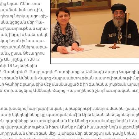
կից ե­ղաւ Շենուտա
ախ­ճան­ման սու­գին,
ղեց­ւոյ ներ­կա­յա­ցու­ցիչ­
աս­նակ­ցե­ցան մեր Պա­
ար­կա­ւո­րու­թեան ա­րա­
եան, ինչ­պէս նաեւ ան­կէ
­կայ ե­ղան իմ պա­պա­
ո­ռը ստանձ­նե­լու ա­րա­
եա­ն», ը­սաւ Թեւադ­րոս
։ Ան յի­շեց­, որ 2012
նի 18 Նո­յեմ­բե­րին
Տ. Գա­րե­գին Բ. Ծայ­րա­գոյն Պատ­րիարք եւ Ա­մե­նայն Հա­յոց Կա­թո­ղի­կ
նու­թեամբ Ա­մե­նայն Հա­յոց Հայ­րա­պե­տու­թեան պատուի­րա­կու­թիւ­նը
սի Գա­հի­րէ քա­ղա­քին մէջ մաս­նակ­ցած է իր գա­հա­կա­լու­թեան ա­րա­
ն՝ փո­խան­ցե­լով Ա­մե­նայն Հա­յոց Կա­թո­ղի­կո­սի շնոր­հա­ւո­րա­կան ու­ղ
ե­տեւ խօ­սե­լով հայ-ղպտիա­կան յա­րա­բե­րու­թիւն­նե­րու մա­սին, ը­սաւ,
պտի ե­կե­ղե­ցի­նե­րը կը պատ­կա­նին Հին Ա­րե­ւե­լեան ե­կե­ղե­ցի­նե­րու ը
ն, ղպտի­նե­րը եւս ա­ռա­քե­լա­կան են։ Ա­նոնց դա­ւա­նան­քը նոյ­նն է Հա
­ւոյ վար­դա­պե­տու­թեան հետ։ Ա­նոնք ու­նին հա­ւատ­քի նոյն սկզբունք­
ա­ղոր­դա­կան միու­թեան մէջ։ Այ­սինքն մեր ե­կե­ղեց­ւոյ ան­դա­մը կրնայ