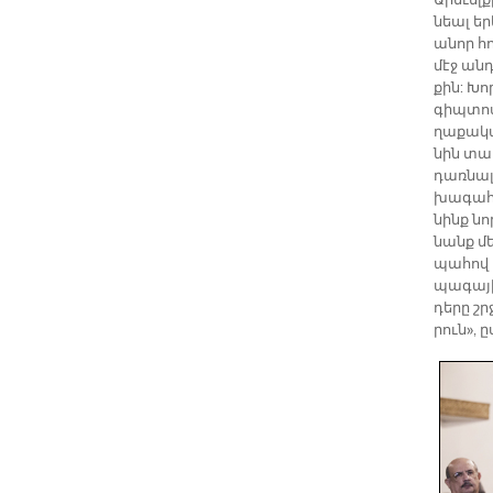
Ա­րե­ւել
նեալ եր­
ա­նոր հո
մէջ անդ
քին: Խոր
գիպ­տո­ս
ղա­քա­կա
նին տար
դառ­նալ
խա­գահ բ
նինք նոր
նանք մեր
պա­հով պ
պա­գա­յ
դե­րը շր
րու­ն», 