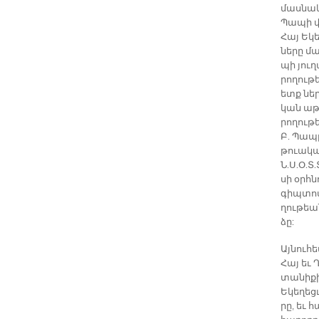
մաս­նա­
Պա­պի վ
Հայ Ե­կե­
նե­րը մ
պի յու­ղ
րո­ղու­թ
ետք ներ
կան ա­թ
րո­ղու­թ
Բ. Պա­պը
թուա­կա­
Ն.Ս.Օ.Տ.
սի օրհ­
գիպ­տո­
ղու­թեա­
ձը:
Այ­նու­հ
Հայ եւ Ղ
տա­նի­քի
Ե­կե­ղեց
րը, եւ հ