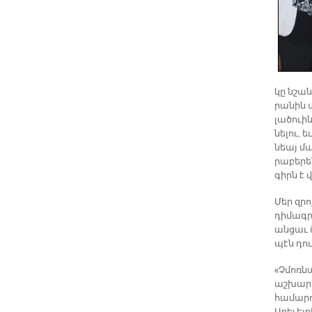
կը նշա­ն
րա­նին մ
լա­ծուի­
նե­լու, 
նեայ մար
րա­բե­րե
գիրն է վ
Մեր զրո
դի­մագ­ր
ան­ցաւ ծ
պէն դու
«Չմոռ­ն
աշ­խար­
հա­մա­րո