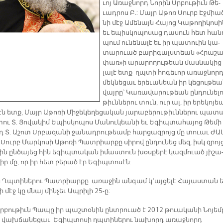
ւոյ Ա­ռաջ­նորդ Նո­րին Սրբու­թիւն Թե­
ւադ­րոս Բ.: Մայր Ա­թոռ Սուրբ Էջ­միա
նի մէջ Ա­մե­նայն Հա­յոց Կա­թո­ղի­կո­սի
եւ ե­պիս­կո­պո­սաց դա­սուն հետ հան­
պում ու­նե­նա­լէ եւ իր պա­տուին կա­
տա­րուած բա­րի­գալս­տեան «Հրա­շա
փա­ռ­»ի ա­րա­րո­ղու­թեա­ն մաս­նա­կից 
լա­լէ ետք ղպտի հո­գե­ւոր ա­ռաջ­նոր­
մեկ­նե­ցաւ ե­րե­ւա­նեան իր կե­ցու­թե
վայ­րը՝ Կա­ռա­վա­րու­թեան ըն­դու­նե­լո
թիւն­նե­րու տուն, ուր ալ, իր ե­րե­կո­յե
էն ետք, Մայր Ա­թո­ռի Մի­ջե­կե­ղե­ցա­կան յա­րա­բե­րու­թիւն­նե­րու պա­տ
ւ Տ. Յո­վա­կիմ Ե­պիս­կո­պոս Մա­նու­կեա­նի եւ Ե­գիպ­տա­հա­յոց Թե­մի
դ Տ. Ա­շոտ Սրբա­զա­նի ջա­նադ­րու­թեամբ հար­ցազ­րոյց մը տուաւ ԺԱ­
Սուրբ Մար­կո­սի Ա­թո­ռի Պատ­րիար­քը սի­րով ըն­դու­նեց մեզ, իսկ զրոյ­
ին ըն­ծա­յեց հին ե­գիպ­տա­կան ի­մաս­տուն խօս­քե­րէ կազ­մուած յի­շա
իր մը, որ իր հետ բե­րած էր Ե­գիպ­տո­սէն:
 Ղպտի­նե­րու Պատ­րիար­քը ա­ռա­ջին ան­գամ կ­­՚այ­ցե­լէ Հա­յաս­տան 
նի մէջ կը մնայ մին­չեւ Ապ­րի­լի 25-ը:
Սրբու­թիւն Պա­պը իր պաշ­տօ­նին ընտ­րուած է 2012 թուա­կա­նի Նո­յեմ­
բ վախ­ճա­նե­ցաւ Ե­գիպ­տո­սի ղպտի­նե­րու նա­խորդ ա­ռաջ­նորդ