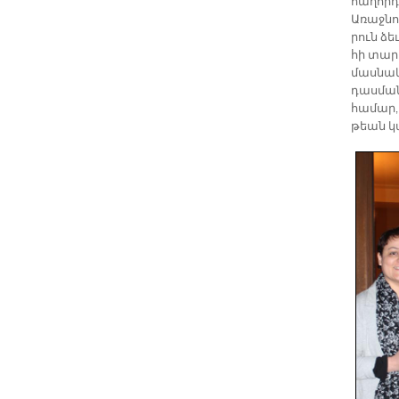
հա­ղոր­դ
Ա­ռաջ­նո
րուն ձե­
հի տա­րա
մաս­նակ­
դաս­ման
հա­մար, 
թեան կա­