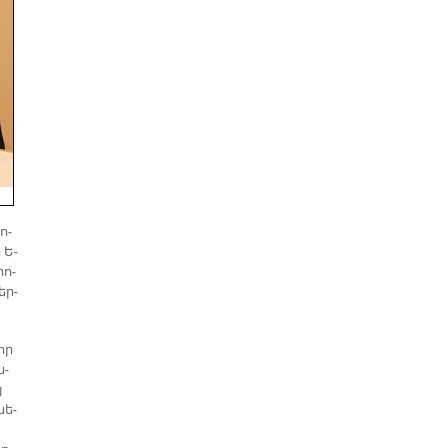
ո­
 Ե­
րո­
եր­
 որ
ն­
յ
նե­