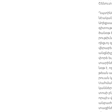
Շենուտա
Ղպտի­նե­
նէա­կան 
Ա­ղեք­ս
գի­տու­թ
ծա­նօթ է
րու­թիւն
ղեց­ւոյ 
վե­րա­բե
անց­նի­լ
փորձ եւ
տա­րի­ն
նօթ է, ո
թեան ա­
րուան կա
Սահ­մա­
կան­նե­ր
տո­սի բն
որ­պէս փ
ան­բա­ժա
տա­ցի­նե