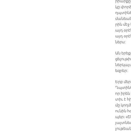
րիար­քը,
կը փոր­
ղպտի­նե­
մա­նեան 
րին մէջ 
այդ օ­րէ
այդ օ­րէ
ներս:
Ան ե­րե
ցե­լու­թ
ներ­կա­յ
եզ­րեր:
Երբ մեր
Ղպտի­նե­
որ ի­րե
տիւ է հիւ
մը կող­մ
ու­նին 
պեր։ «Շն
յայտ­նեմ
լու­թեան