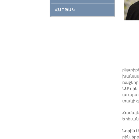
ՀԱՐԹԱԿ
ընթ­րի­ք
խա­նա­տո
ռաջ­նոր
ՆԱԿ-ին: 
ա­ւար­տ
տա­կի գ
Հա­մայն
Ե­րե­ւա­
Նո­րին 
րին, եր