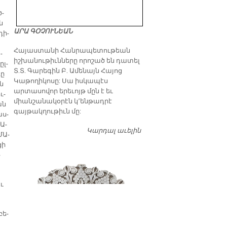
ծ­
ն
ԱՐԱ ԳՕՉՈՒՆԵԱՆ
դի­
​Հայաստանի Հանրապետութեան
­
իշխանութիւնները որոշած են դատել
ըլ­
Տ.Տ. Գարեգին Բ. Ամենայն Հայոց
դը
Կաթողիկոսը: Սա իսկապէս
ան
արտասովոր երեւոյթ մըն է եւ
ւ­
միանշանակօրէն կ՚ենթադրէ
ան
գայթակղութիւն մը:
աս­
 Ա­
Կարդալ աւելին
Դատել…
ՄԱ­
ցի
­
եւ
բե­