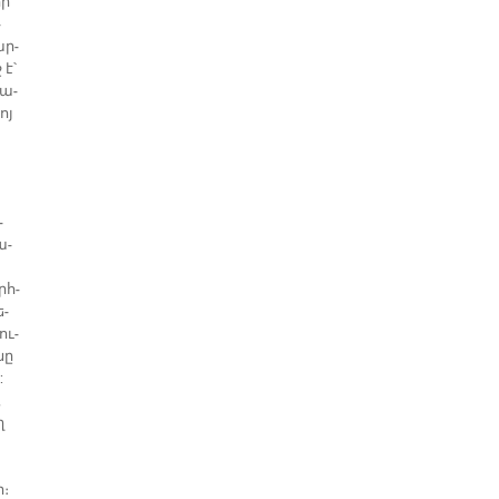
որ
­
ար­
 է՝
բա­
ոյ
­
ա­
րհ­
ե­
ու­
նը
:
,
ղ
ր։