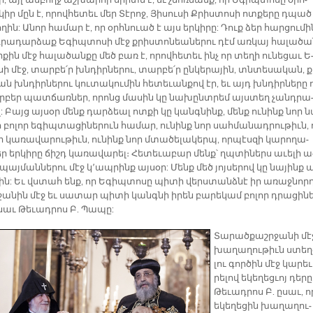
­քի, այլ ամ­բողջ աշ­խար­հի սիրտն է, եւ չմոռ­նանք, որ Ե­գիպ­տո­սը օրհ­
կիր մըն է, ո­րով­հե­տեւ մեր Տէ­րոջ, Յի­սու­սի Քրիս­տո­սի ոտ­քե­րը դպած
­ղին: Ա­նոր հա­մար է, որ օրհ­նուած է այս եր­կի­րը: Դուք ձեր հար­ցու­մի
­րա­դար­ձաք Ե­գիպ­տո­սի մէջ քրիս­տո­նեա­նե­րու դէմ առ­կայ հա­լա­ծա
­քին մէջ հա­լա­ծան­քը մեծ բառ է, ո­րով­հե­տեւ ինչ որ տե­ղի ու­նե­ցաւ Ե
ի մէջ, տար­բե՛ր խնդիր­նե­րու, տար­բե՛ր ըն­կե­րա­յին, տնտե­սա­կան, 
ն խնդիր­նե­րու կու­տա­կու­մին հե­տե­ւան­քով էր, եւ այդ խնդիր­նե­րը ո
­բեր պատ­ճառ­ներ, ո­րոնց մա­սին կը նա­խընտ­րեմ այս­տեղ չանդ­րա
: Բայց այ­սօր մենք դար­ձեալ ոտ­քի կը կանգ­նինք, մենք ու­նինք նոր ն
ո­լոր ե­գիպ­տա­ցի­նե­րուն հա­մար, ու­նինք նոր սահ­մա­նադ­րու­թիւն, 
 կա­ռա­վա­րու­թիւն, ու­նինք նոր մտա­ծե­լա­կերպ, որ­պէս­զի կա­րո­ղա­
 եր­կի­րը ճիշդ կա­ռա­վա­րել։ Հե­տե­ւա­բար մենք՝ ղպտի­ներս ա­ւե­լի ա
այ­ման­նե­րու մէջ կ՚ապ­րինք այ­սօր: Մենք մեծ յոյ­սե­րով կը նա­յինք 
ին: Եւ վստահ ենք, որ Ե­գիպ­տո­սը պի­տի վերս­տանձ­նէ իր ա­ռաջ­նոր­
ջա­նին մէջ եւ սա­տար պի­տի կանգ­նի ի­րեն բա­րե­կամ բո­լոր դրա­ցի­նե
ը­սաւ Թե­ւադ­րոս Բ. Պա­պը:
Տա­րա­ծքաշր­ջա­նի մէ
խա­ղա­ղու­թիւն ստեղ­
լու գոր­ծին մէջ կա­րե­ւ
րե­լով ե­կե­ղեց­ւոյ դե­րը
Թե­ւադ­րոս Բ. ը­սաւ, ո
ե­կե­ղե­ցին խա­ղա­ղու­