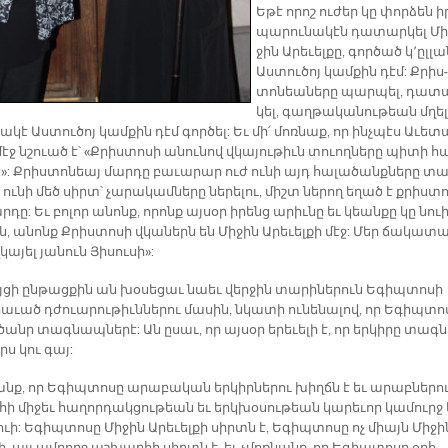
Ե­թէ ո­րոշ ու­ժեր կը փոր­ձեն ի
պա­րու­նա­կէն դա­տար­կել Մի
ջին Ա­րե­ւել­քը, գոր­ծած կ­­՚ըլ­լ
Աս­տու­ծոյ կամ­քին դէմ: Քրիս­
տո­նեա­նե­րը պար­պել, դա­տ
կել, գաղ­թա­կա­նու­թեան մղել
ա­կէ Աս­տու­ծոյ կամ­քին դէմ գոր­ծել: Եւ մի՛ մոռ­նաք, որ ինչ­պէս Ա­ւե­տ
էջ նշուած է՝ «Քրիս­տո­սի ա­նու­նով վկա­յու­թիւն տուող­նե­րը պի­տի հ
ն»: Քրիս­տո­նեայ մար­դը բա­ւա­րար ուժ ու­նի այդ հա­լա­ծանք­նե­րը տա
եւ ու­նի մեծ սիրտ՝ չա­րա­կամ­նե­րը նե­րե­լու, միշտ նե­րող ե­ղած է քրիս­տո
­դը: Եւ բո­լոր ա­նոնք, ո­րոնք այ­սօր ի­րենց ա­րիւ­նը եւ կեան­քը կը նուի
ն, ա­նոնք Քրիս­տո­սի վկա­ներն են Մի­ջին Ա­րե­ւել­քի մէջ: Մեր ճա­կա­տա
կա­յել յա­նուն Յի­սու­սի»:
յ­ցի ըն­թաց­քին ան խօ­սե­ցաւ նաեւ վեր­ջին տա­րի­նե­րուն Ե­գիպ­տո­սի
ա­ւած դժուա­րու­թիւն­նե­րու մա­սին, նկա­տի ու­նե­նա­լով, որ Ե­գիպ­տո
անր տագ­նապ­նե­րէ: Ան ը­սաւ, որ այ­սօր ե­րե­ւե­լի է, որ եր­կի­րը տագ­
րս կու գայ:
անք, որ Ե­գիպ­տո­սը ա­րաբական եր­կիր­նե­րու խիղճն է եւ ա­րաբ­նե­րու
հի միջեւ հա­ղոր­դակ­ցու­թեան եւ երկ­խօ­սու­թեան կա­րե­ւոր կա­մուրջ
ւի: Ե­գիպ­տո­սը Մի­ջին Ա­րեւ­ել­քի սիրտն է, Ե­գիպ­տո­սը ոչ միայն Մի­ջի