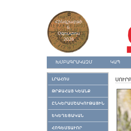
Հինգշաբթի
6,
Օգոստոս
2026
ԽՄԲԱԳՐԱԿԱԶՄ
ԿԱՊ
ԼՐԱՀՈՍ
ՍՈՒՐ
ԹՐՔԱՀԱՅ ԿԵԱՆՔ
ԸՆԿԵՐԱՄՇԱԿՈՒԹԱՅԻՆ
ԵԿԵՂԵՑԱԿԱՆ
ՀՈԳԵՄՏԱՒՈՐ