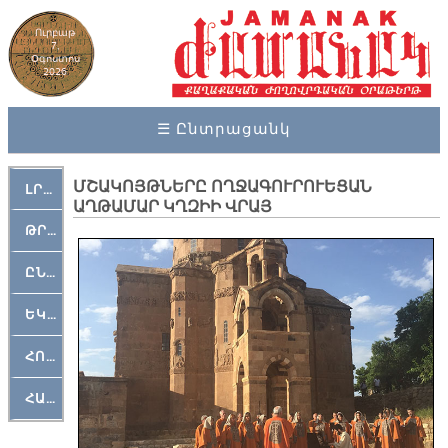
Ուրբաթ
7,
Օգոստոս
2026
☰ Ընտրացանկ
ՄՇԱԿՈՅԹՆԵՐԸ ՈՂՋԱԳՈՒՐՈՒԵՑԱՆ
ԼՐԱՀՈՍ
ԱՂԹԱՄԱՐ ԿՂԶԻԻ ՎՐԱՅ
ԹՐՔԱՀԱՅ ԿԵԱՆՔ
ԸՆԿԵՐԱՄՇԱԿՈՒԹԱՅԻՆ
ԵԿԵՂԵՑԱԿԱՆ
ՀՈԳԵՄՏԱՒՈՐ
ՀԱՐԹԱԿ