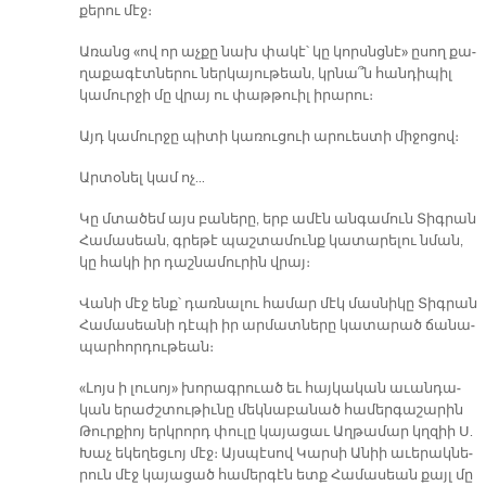
քե­րու մէջ։
Ա­ռանց «ով որ աչ­քը նախ փա­կէ՝ կը կորսնց­նէ» ը­սող քա­
ղա­քա­գէտ­նե­րու ներ­կա­յու­թեան, կրնա՞ն հան­դի­պիլ
կա­մուր­ջի մը վրայ ու փաթ­թուիլ ի­րա­րու։
Այդ կա­մուր­ջը պի­տի կա­ռու­ցուի ա­րուես­տի մի­ջո­ցով։
Ար­տօ­նել կամ ոչ…
Կը մտա­ծեմ այս բա­նե­րը, երբ ա­մէն ան­գա­մուն Տիգ­րան
Հա­մա­սեան, գրե­թէ պաշ­տա­մունք կա­տա­րե­լու նման,
կը հա­կի իր դաշ­նա­մու­րին վրայ։
Վա­նի մէջ ենք՝ դառ­նա­լու հա­մար մէկ մաս­նի­կը Տիգ­րան
Հա­մա­սեա­նի դէ­պի իր ար­մատ­նե­րը կա­տա­րած ճա­նա­
պար­հոր­դու­թեան։
«Լոյս ի լու­սոյ» խո­րագ­րուած եւ հայ­կա­կան ա­ւան­դա­
կան ե­րաժշ­տու­թիւ­նը մեկ­նա­բա­նած հա­մեր­գա­շա­րին
Թուր­քիոյ երկ­րորդ փու­լը կա­յա­ցաւ Աղ­թա­մար կղզիի Ս.
Խաչ ե­կե­ղեց­ւոյ մէջ։ Այս­պէ­սով Կար­սի Ա­նիի ա­ւե­րակ­նե­
րուն մէջ կա­յա­ցած հա­մեր­գէն ետք Հա­մա­սեան քայլ մը