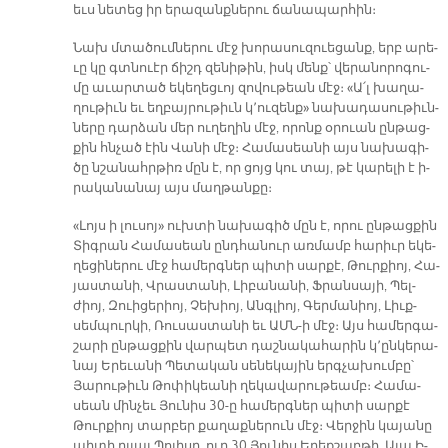
եւս նե­տեց իր ե­րա­զանք­նե­րու ճա­նա­պար­հին։
Նախ մտա­ծում­նե­րու մէջ խո­րա­սու­զուե­ցանք, երբ ա­րե­
ւը կը գտնուէր ճիշդ զե­նի­թին, իսկ մենք՝ վե­րա­նո­րո­գու­
մը ա­ւար­տած ե­կե­ղեց­ւոյ զո­վու­թեան մէջ։ «Ա՛լ խա­ղա­
ղու­թիւն եւ եղ­բայ­րու­թիւն կ՚ու­զենք» նա­խա­դա­սու­թիւն­
նե­րը դար­ձան մեր ու­ղե­ղին մէջ, ո­րոնք օ­րուան ըն­թաց­
քին հնչած էին Վա­նի մէջ։ Հա­մա­սեա­նի այս նա­խա­գի­
ծը նշա­նահր­թիռ մըն է, որ ցոյց կու տայ, թէ կա­րե­լի է ի­
րա­կա­նա­նայ այս մաղ­թան­քը։
«Լոյս ի լու­սոյ» ուխ­տի նա­խա­գիծ մըն է, ո­րու ըն­թաց­քին
Տիգ­րան Հա­մա­սեան ընդ­հա­նուր առ­մամբ հա­րիւր ե­կե­
ղե­ցի­նե­րու մէջ հա­մերգ­ներ պի­տի սար­քէ, Թուր­քիոյ, Հա­
յաս­տա­նի, Վրաս­տա­նի, Լի­բա­նա­նի, Ֆրան­սա­յի, Պել­
ժիոյ, Զուի­ցե­րիոյ, Չե­խիոյ, Անգ­լիոյ, Գեր­մա­նիոյ, Լիւք­
սեմ­պուր­կի, Ռու­սաս­տա­նի եւ ԱՄՆ-ի մէջ։ Այս հա­մեր­գա­
շա­րի ըն­թաց­քին վար­պետ դաշ­նա­կա­հա­րին կ՚ըն­կե­րա­
նայ Ե­րե­ւա­նի Պե­տա­կան սե­նե­կա­յին երգ­չա­խում­բը՝
Յա­րու­թիւն Թո­փի­կեա­նի ղե­կա­վա­րու­թեամբ։ Հա­մա­
սեան մին­չեւ Յու­նիս 30-ը հա­մերգ­ներ պի­տի սար­քէ
Թուր­քիոյ տար­բեր քա­ղաք­նե­րուն մէջ։ Վեր­ջին կա­յա­նը
պի­տի ըլ­լայ Պո­լի­սը, ուր 30 Յու­նիս Ե­րեք­շաբ­թի, Ա­յա Ի­