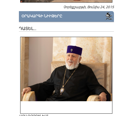
Չորեքշաբթի, Յունիս 24, 2015
ՕՐԱԿԱՐԳԻ ՆԻՒԹԵՐԸ
ԴԱՏԵԼ…