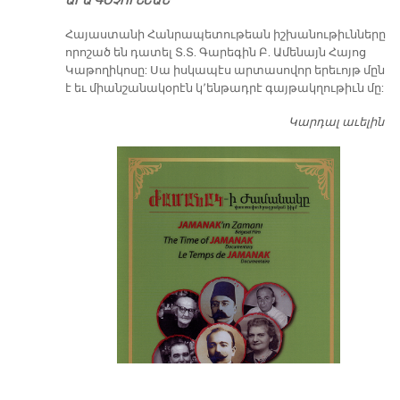
ԱՐԱ ԳՕՉՈՒՆԵԱՆ
​Հայաստանի Հանրապետութեան իշխանութիւնները
որոշած են դատել Տ.Տ. Գարեգին Բ. Ամենայն Հայոց
Կաթողիկոսը: Սա իսկապէս արտասովոր երեւոյթ մըն
է եւ միանշանակօրէն կ՚ենթադրէ գայթակղութիւն մը:
Կարդալ աւելին
Դ