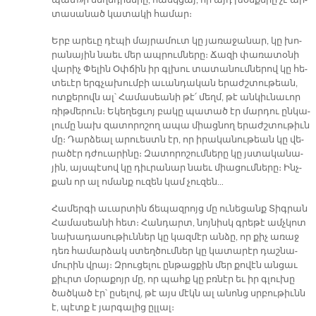
պատ»ի մե­ղե­դի­նե­րը, հասկ­ցայ, որ այդ խօս­քե­րը չէ ար­
տա­սա­նած կա­տա­կի հա­մար։
Երբ ա­րե­ւը դէ­պի մայ­րա­մուտ կը յա­ռա­ջա­նար, կը խո­
րա­նա­յին նաեւ մեր ապ­րում­նե­րը։ Ճա­զի փա­ռա­տօ­նի
վա­րիչ Փե­լին Օփ­ճին իր գլխու տա­տա­նում­նե­րով կը հե­
տե­ւէր երգ­չա­խում­բի ա­ւան­դա­կան ե­րաժշ­տու­թեան,
ոտ­քե­րովն ալ՝ Հա­մա­սեա­նի թէ՛ մեղմ, թէ ան­կիւ­նա­ւոր
ռիթ­մե­րուն։ Ե­կե­ղեց­ւոյ բա­կը պա­տած էր մար­դու ըն­կա­
լու­մը նախ զա­տո­րո­շող ա­պա միաց­նող ե­րաժշ­տու­թիւն
մը։ Դար­ձեալ ա­րուեստն էր, որ ի­րա­կա­նու­թեան կը վե­
րա­ծէր դժուա­րի­նը։ Զա­տո­րո­շում­նե­րը կը յստա­կա­նա­
յին, այս­պէ­սով կը դիւ­րա­նար նաեւ միա­ցում­նե­րը։ Ինչ­
քան որ ալ ո­մանք ու­զեն կամ չու­զեն…
Հա­մեր­գի ա­ւար­տին ճե­պազ­րոյց մը ու­նե­ցանք Տիգ­րան
Հա­մա­սեա­նի հետ։ Հան­դարտ, նոյ­նիսկ գրե­թէ ամչ­կոտ
նա­խա­դա­սու­թիւն­ներ կը կազ­մէր ան­ձը, որ քիչ ա­ռաջ
դեռ հա­մար­ձակ ստեղ­ծում­ներ կը կա­տա­րէր դաշ­նա­
մու­րին վրայ։ Զրու­ցե­լու ըն­թաց­քին մեր քո­վէն ան­ցաւ
քիւրտ մօ­րա­քոյր մը, որ պահք կը բռնէր եւ իր գլու­խը
ծած­կած էր՝ ը­սե­լով, թէ այս մէկն ալ ա­նոնց սրբու­թիւնն
է, պէտք է յար­գա­լից ըլ­լալ։