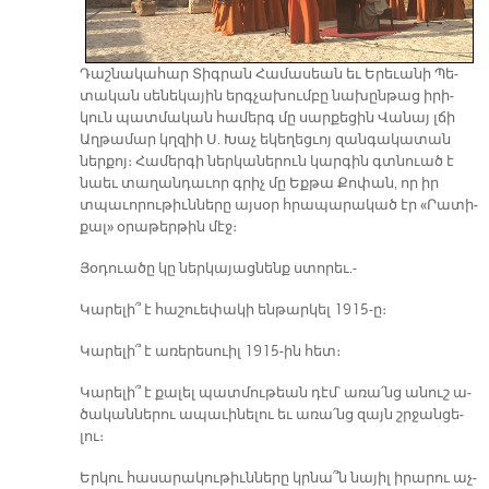
Դաշ­նա­կա­հար Տիգ­րան Հա­մա­սեան եւ Ե­րե­ւա­նի Պե­
տա­կան սե­նե­կա­յին երգ­չա­խում­բը նա­խըն­թաց ի­րի­
կուն պատ­մա­կան հա­մերգ մը սար­քե­ցին Վա­նայ լճի
Աղ­թա­մար կղզիի Ս. Խաչ ե­կե­ղեց­ւոյ զան­գա­կա­տան
ներ­քոյ։ Հա­մեր­գի ներ­կա­նե­րուն կար­գին գտնուած է
նաեւ տա­ղան­դա­ւոր գրիչ մը Եք­թա Քո­փան, որ իր
տպա­ւո­րու­թիւն­նե­րը այ­սօր հրա­պա­րա­կած էր «Րա­տի­
քալ» օ­րա­թեր­թին մէջ։
Յօ­դուա­ծը կը ներ­կա­յաց­նենք ստո­րեւ.-
Կա­րե­լի՞ է հա­շուե­փա­կի են­թար­կել 1915-ը։
Կա­րե­լի՞ է ա­ռե­րե­սուիլ 1915-ին հետ։
Կա­րե­լի՞ է քա­լել պատ­մու­թեան դէմ՝ ա­ռա՛նց ա­նուշ ա­
ծա­կան­նե­րու ա­պա­ւի­նե­լու եւ ա­ռա՛նց զայն շրջան­ցե­
լու։
Եր­կու հա­սա­րա­կու­թիւն­նե­րը կրնա՞ն նա­յիլ ի­րա­րու աչ­