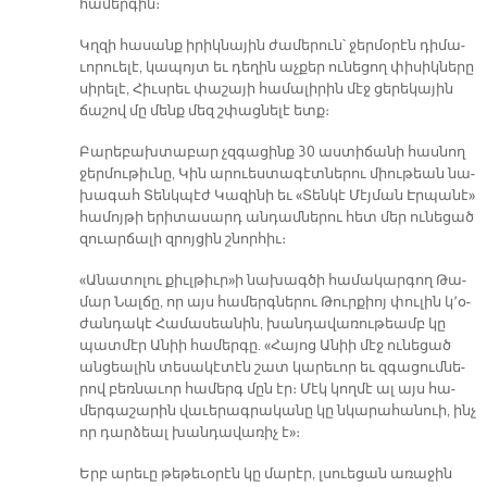
հա­մեր­գին։
Կղզի հա­սանք ի­րիկ­նա­յին ժա­մե­րուն՝ ջեր­մօ­րէն դի­մա­
ւո­րուե­լէ, կա­պոյտ եւ դե­ղին աչ­քեր ու­նե­ցող փի­սիկ­նե­րը
սի­րե­լէ, Հիւս­րեւ փա­շա­յի հա­մա­լի­րին մէջ ցե­րե­կա­յին
ճա­շով մը մենք մեզ շփաց­նե­լէ ետք։
Բա­րե­բախ­տա­բար չզգա­ցինք 30 աս­տի­ճա­նի հաս­նող
ջեր­մու­թիւ­նը, Կին ա­րուես­տա­գէտ­նե­րու միու­թեան նա­
խա­գահ Տենկ­պէժ Կա­զի­նի եւ «Տեն­կէ Մէյ­ման Էր­պա­նէ»
հա­մոյ­թի ե­րի­տա­սարդ ան­դամ­նե­րու հետ մեր ու­նե­ցած
զուար­ճա­լի զրոյ­ցին շնոր­հիւ։
«Ա­նա­տո­լու քիւլ­թիւր»ի նա­խագ­ծի հա­մա­կար­գող Թա­
մար Նալ­ճը, որ այս հա­մերգ­նե­րու Թուր­քիոյ փու­լին կ՚օ­
ժան­դա­կէ Հա­մա­սեա­նին, խան­դա­վա­ռու­թեամբ կը
պատ­մէր Ա­նիի հա­մեր­գը. «Հա­յոց Ա­նիի մէջ ու­նե­ցած
ան­ցեա­լին տե­սա­կէ­տէն շատ կա­րե­ւոր եւ զգա­ցում­նե­
րով բեռ­նա­ւոր հա­մերգ մըն էր։ Մէկ կող­մէ ալ այս հա­
մեր­գա­շա­րին վա­ւե­րագ­րա­կա­նը կը նկա­րա­հանուի, ինչ
որ դար­ձեալ խան­դա­վա­ռիչ է»։­
Երբ ա­րե­ւը թե­թե­ւօ­րէն կը մա­րէր, լսուե­ցան ա­ռա­ջին