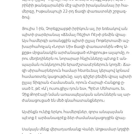
րի­նիի թան­գա­րա­նին մէջ պի­տի ի­րա­կա­նա­նայ իր հա­
մեր­գը, Իս­թան­պու­լի 22-րդ ճա­զի փա­ռա­տօ­նի շրջագ­
ծով։
Յու­լիս 1-ին, Չո­րեք­շաբ­թի ի­րի­կուն ալ, իր ե­ռեա­կով ան
պի­տի բարձ­րա­նայ «Ճե­մալ Ռե­շիտ Ռէյ»ի բե­մին վրայ։
Այս հա­մեր­գի ա­ռանց­քին պի­տի ըլ­լայ Ռո­թեր­տա­մի աշ­
խար­հահռ­չակ «Նորտ Սի» ճա­զի փա­ռա­տօ­նին «Փոլ Ա­
քըթ» մրցա­նա­կին ար­ժա­նա­ցած «Մոք­րութ» ալ­պո­մը, ո­
րու մե­ղե­դի­ներն ու նո­րա­րար հնչիւն­նե­րը պէտք է ան­
պայ­ման ունկնդ­րուին ե­րաժշ­տա­սէր­նե­րուն կող­մէ։ Ճա­
զի սի­րա­հար­նե­րուն հա­մար հե­տե­ւեալ կեր­պով կրնամ
հա­մա­ռօ­տել կա­ցու­թիւ­նը. այդ գի­շեր բե­մին վրայ պի­տի
ըլ­լայ Տիգ­րան Հա­մա­սեան, ո­րուն Հար­պի Հան­քոք ը­
սած է, թէ «Ա՛լ ու­սու­ցիչս դուն ես», Պրէտ Մեհ­տաու եւ
Չիք Քո­րէա­յի նման ա­ռաս­պե­լա­կան ա­նուն­ներն ալ ար­
ժա­նա­ցու­ցած են մեծ գնա­հա­տանք­նե­րու։
Այ­սինքն ու­նիք եր­կու հա­մերգ­ներ, զորս ան­պայ­ման
պէտք է ար­ձա­նագ­րէք ձեր ժա­մա­նա­կա­ցոյ­ցին վրայ։
Սա­կայն մենք վե­րա­դառ­նանք Վա­նի, Աղ­թա­մար կղզիի