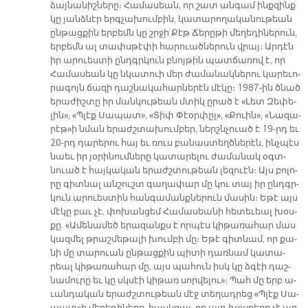
ձայ­նա­նիշ­նե­րը։ Հա­մա­սեան, որ շատ ան­գամ ինք­զինք
կը յանձ­նէր երգ­չա­խում­բին, կա­տա­րո­ղա­կա­նու­թեան
ըն­թաց­քին եր­բեմն կը շրջի Քէթ Ճե­րը­թի մե­ղե­դի­նե­րուն,
եր­բեմն ալ տափս­թէ­փի հա­րուած­նե­րուն վրայ։ Ար­դէն
իր ա­րուես­տի ընդգր­կուն բնոյ­թին պատ­ճա­ռով է, որ
Հա­մա­սեան կը նկա­տուի մեր ժա­մա­նակ­նե­րու կա­րե­ւո­
րա­գոյն ճա­զի դաշ­նա­կա­հար­նե­րէն մէ­կը։ 1987-ին ծնած
ե­րա­ժիշ­տը իր ման­կու­թեան մտիկ ը­րած է «Լետ Զե­փե­
լին», «Պլէք Սա­պատ», «Տիփ Փէօր­փըլ», «Քուին», «Նա­զա­
րէթ»ի նման ե­րաժշ­տա­խում­բեր, ներշն­չուած է 19-րդ եւ
20-րդ դա­րե­րու հայ եւ ռուս բա­նաս­տեղծ­նե­րէն, ինչ­պէս
նաեւ իր յօ­րի­նում­նե­րը կա­տա­րե­լու ժա­մա­նակ օգտ­
նուած է հայ­կա­կան ե­րաժշտու­թեան լե­զուէն։ Այս բո­լո­
րը գիտ­նալ ան­շուշտ գա­ղա­փար մը կու տայ իր ընդգր­
կուն ա­րուես­տին հան­գա­մանք­նե­րուն մա­սին։ Ե­թէ այս
մէ­կը բաւ չէ, փո­խան­ցեմ Հա­մա­սեա­նի հե­տե­ւեալ խօս­
քը. «Ա­մե­նա­մեծ ե­րա­զանքս է որ­պէս կի­թա­ռա­հար մաս
կազ­մել թրաշ­մե­թա­լի խում­բի մը։ Ե­թէ գիտ­նամ, որ քա­
նի մը տա­րուան ըն­թաց­քին պի­տի դառ­նամ կա­տա­
րեալ կի­թա­ռա­հար մը, այս պա­հուն իսկ կը ձգէի դաշ­
նա­մու­րը եւ կը սկսէի կի­թառ սոր­վե­լու»։ Պահ մը երբ ա­
ւան­դա­կան ե­րաժշտու­թեան մէջ տե­ղադ­րեց «Պլէք Սա­