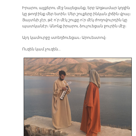
Ի­րա­րու աչ­քե­րու մէջ նա­յե­ցանք, երբ Աղ­թա­մար կղզին
կը թո­ղէինք մեր ե­տին։ Մեր շու­քե­րը ին­կան լի­ճին վրայ։
Յայտ­նի չէր, թէ ո՛ր մէկ շու­քը ո՛ր մէկ ժո­ղո­վուր­դին կը
պատ­կա­նէր։ Ա­նոնք ի­րա­րու ձու­լուե­ցան ջու­րին մէջ։
Այդ կա­մուր­ջը ստեղ­ծուե­ցաւ։ Ա­րուես­տով։
Ու­զեն կամ չու­զե­ն…