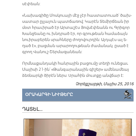
սէ­փեան:
«Նա­խա­գի­ծը Մոս­կուա­յի մէջ չէր հաս­տա­տուած՝ ծախ­
սա­տար ըլ­լա­լուն պատ­ճա­ռով: Կա­րէն Տե­միր­ճեան իր
մօտ հրա­ւի­րած էր Ար­տա­շէս Յով­սէ­փեա­նն ու Գրի­գոր
Խան­ջեա­նը ու խնդրած էր, որ գրու­թեան հա­մա­ձայն
նուի­րա­բե­րեն սրահ­նե­րը ժո­ղո­վուր­դին: Այդ­պէս ալ ե­
ղած է», բաց­ման ա­րա­րո­ղու­թեան ժա­մա­նակ ը­սած է
գրող Վա­նուշ Շեր­մա­զա­նեա­ն:
Որմ­նա­քան­դա­կի հան­րա­յին բա­ցու­մը տե­ղի ու­նե­ցաւ
Մա­յի­սի 21-ին՝ «Թան­գա­րա­նա­յին գի­շեր» ա­մե­նա­մեայ
ձեռ­նար­կի ծի­րէն ներս: Սրա­հին մուտ­քը անվ­ճար է:
Չորեքշաբթի, Մայիս 25, 2016
ՕՐԱԿԱՐԳԻ ՆԻՒԹԵՐԸ
ԴԱՏԵԼ…