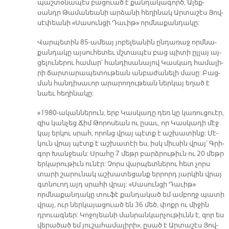
պաշ­տօ­նա­պէս բա­ցուած է քան­դա­կա­գործ, Ա­լեք­
սանդր Թա­մա­նեա­նի ար­ձա­նի հե­ղի­նակ Ար­տա­շէս Յով­
սէ­փեա­նի «Սա­սուն­ցի Դա­ւիթ» որմ­նա­քան­դա­կը:
Վար­պե­տին 85-ա­մեայ յո­բե­լեա­նին ըն­դա­ռաջ որմ­նա­
քան­դա­կը այ­սու­հե­տեւ մշտա­պէս բաց պի­տի ըլ­լայ այ­
ցե­լու­նե­րու հա­մար՝ հան­դի­սա­նա­լով Կաս­կադ հա­մա­լի­
րի ճար­տա­րա­պե­տու­թեան ան­բա­ժա­նե­լի մա­սը: Բաց­
ման հան­դի­սա­ւոր ա­րա­րո­ղու­թեան ներ­կայ ե­ղած է
նաեւ հե­ղի­նա­կը:
«1980-ա­կան­նե­րուն, երբ Կաս­կա­դը դեռ կը կա­ռուց­ուէր,
զիս կան­չեց Ճիմ Թո­րո­սեա­ն ու ը­սաւ, որ Կաս­կա­դի մէջ
կայ եր­կու սրահ, ո­րոնց վրայ պէտք է աշ­խա­տինք: Մէ­
կուն վրայ պէտք է աշ­խա­տէի ես, իսկ միւ­սին վրայ՝ Գրի­
գոր Խան­ջեա­ն: Սրա­հը 7 մեթր բարձ­րու­թիւն ու 20 մեթր
եր­կա­րու­թիւն ու­նէր: Չորս վար­պետ­նե­րու հետ չորս
տա­րի շա­րու­նակ աշ­խա­տե­ցանք եր­րորդ յար­կին վրայ
գտնուող այդ սրա­հի վրայ: «Սա­սուն­ցի Դա­ւի­թ»
որմնաքանդակը տու­ֆէ քան­դա­կած եմ ամ­բողջ պա­տի
վրայ, ուր ներ­կա­յա­ցուած են 36 մեծ, փոքր ու մի­ջին
դրուագ­ներ: Կո­ջո­յեա­նի ման­րան­կար­չու­թիւնն է, զո­ր ես
վե­րա­ծած եմ յու­շա­հա­մա­լի­րի», ը­սած է Ար­տա­շէս Յով­