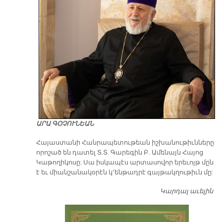
ԱՐԱ ԳՕՉՈՒՆԵԱՆ
​Հայաստանի Հանրապետութեան իշխանութիւնները
որոշած են դատել Տ.Տ. Գարեգին Բ. Ամենայն Հայոց
Կաթողիկոսը: Սա իսկապէս արտասովոր երեւոյթ մըն
է եւ միանշանակօրէն կ՚ենթադրէ գայթակղութիւն մը:
Կարդալ աւելին
Դ