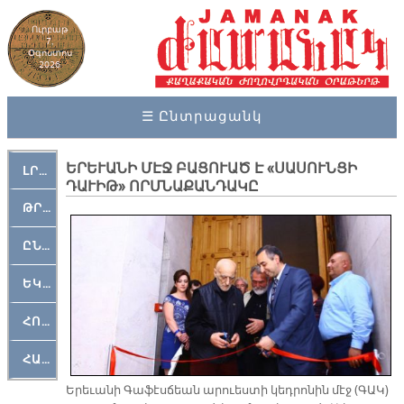
Ուրբաթ
7,
Օգոստոս
2026
☰ Ընտրացանկ
ԵՐԵՒԱՆԻ ՄԷՋ ԲԱՑՈՒԱԾ Է «ՍԱՍՈՒՆՑԻ
ԼՐԱՀՈՍ
ԴԱՒԻԹ» ՈՐՄՆԱՔԱՆԴԱԿԸ
ԹՐՔԱՀԱՅ ԿԵԱՆՔ
ԸՆԿԵՐԱՄՇԱԿՈՒԹԱՅԻՆ
ԵԿԵՂԵՑԱԿԱՆ
ՀՈԳԵՄՏԱՒՈՐ
ՀԱՐԹԱԿ
Ե­րե­ւա­նի Գա­ֆէս­ճեան ա­րուես­տի կեդ­րո­նին մէջ (ԳԱԿ)