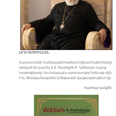
ԱՐԱ ԳՕՉՈՒՆԵԱՆ
​Հայաստանի Հանրապետութեան իշխանութիւնները
որոշած են դատել Տ.Տ. Գարեգին Բ. Ամենայն Հայոց
Կաթողիկոսը: Սա իսկապէս արտասովոր երեւոյթ մըն
է եւ միանշանակօրէն կ՚ենթադրէ գայթակղութիւն մը:
Կարդալ աւելին
Դ