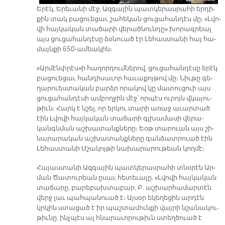
Ե­րէկ, Ե­րե­ւա­նի մէջ, Ազ­գա­յին պատ­կե­րաս­րա­հի եր­դի­
քին տակ բա­ցուե­ցաւ շա­հե­կան ցու­ցա­հան­դէս մը։ «Լվո­
վի հայ­կա­կան տա­ճա­րի վե­րած­նուն­դը» խո­րագ­րեալ
այս ցու­ցա­հան­դէ­սը ձօ­նուած էր Լե­հաս­տա­նի հայ հա­
մայն­քի 650-ա­մեա­կին։
«Ար­մէնփ­րէս»ի հա­ղոր­դում­նե­րով, ցու­ցա­հան­դէ­սը ե­րէկ
բա­ցուե­ցաւ հան­դի­սա­ւոր հա­ւա­քոյ­թով մը։ Նիւ­թը գե­
ղա­րուես­տա­կան բարձր ո­րա­կով կը մա­տու­ցուի այս
ցու­ցա­հան­դէ­սի ամ­բող­ջին մէջ՝ որ­պէս ու­րոյն վկա­յու­
թիւն։ Հարկ է նշել, որ եր­կու տա­րի ա­ռաջ ա­ւար­տած
էին Լվո­վի հայ­կա­կան տա­ճա­րի գլխա­մա­սի վե­րա­
կանգն­ման աշ­խա­տանք­նե­րը։ Եօթ տա­րուան այս շի­
նա­րա­րա­կան աշ­խա­տանք­նե­րը գան­ձատ­րուած էին
Լե­հաս­տա­նի Մշա­կոյ­թի նա­խա­րա­րու­թեան կող­մէ։
Հա­յաս­տա­նի Ազ­գա­յին պատ­կե­րաս­րա­հի տնօ­րէն Ար­
ման Ծա­տու­րեան ը­սաւ հե­տե­ւա­լը. «Լվո­վի հայ­կա­կան
տա­ճա­րը, բա­րե­բախ­տա­բար, Բ. աշ­խար­հա­մար­տէն
վերջ լաւ պահ­պա­նուած է։ Այ­սօր ե­կե­ղե­ցին ար­դէն
կրկին ստա­ցած է իր պաշ­տա­մուն­քի վայ­րի նշա­նա­կու­
թիւ­նը, ինչ­պէս ալ հնա­րա­ւո­րու­թիւն ստեղ­ծուած է