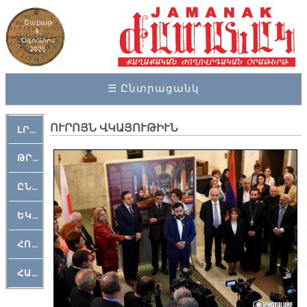
Շաբաթ
8,
Օգոստոս
2026
☰ Ընտրացանկ
ՈՒՐՈՅՆ ՎԿԱՅՈՒԹԻՒՆ
ԼՐԱՀՈՍ
ԹՐՔԱՀԱՅ ԿԵԱՆՔ
ԸՆԿԵՐԱՄՇԱԿՈՒԹԱՅԻՆ
ԵԿԵՂԵՑԱԿԱՆ
ՀՈԳԵՄՏԱՒՈՐ
ՀԱՐԹԱԿ