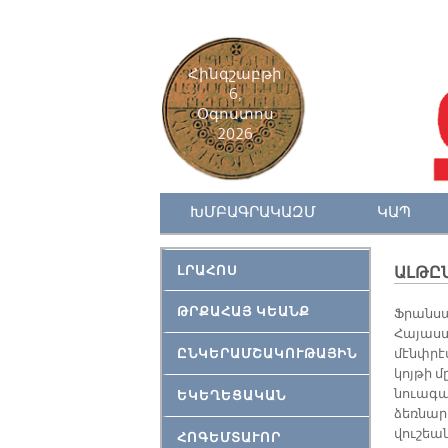
Հինգշաբթի
6,
Օգոստոս
2026
ԽՄԲԱԳՐԱԿԱԶՄ
ԿԱՊ
ԼՐԱՀՈՍ
ԱԼԹԸՆ
ԹՐՔԱՀԱՅ ԿԵԱՆՔ
Ֆրան­սա­
Հա­յաս­
ԸՆԿԵՐԱՄՇԱԿՈՒԹԱՅԻՆ
մէնփ­րէս
կոյ­թի մ
նուա­գա­
ԵԿԵՂԵՑԱԿԱՆ
ձեռ­նար
վու­շեան
ՀՈԳԵՄՏԱՒՈՐ