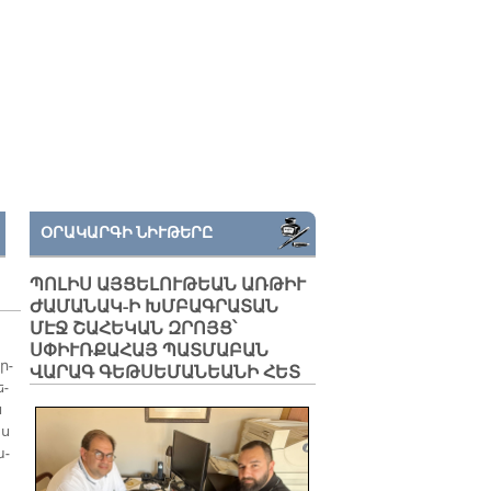
ՕՐԱԿԱՐԳԻ ՆԻՒԹԵՐԸ
ՊՈԼԻՍ ԱՅՑԵԼՈՒԹԵԱՆ ԱՌԹԻՒ
ԺԱՄԱՆԱԿ-Ի ԽՄԲԱԳՐԱՏԱՆ
ՄԷՋ ՇԱՀԵԿԱՆ ԶՐՈՅՑ՝
ՍՓԻՒՌՔԱՀԱՅ ՊԱՏՄԱԲԱՆ
ր­
ՎԱՐԱԳ ԳԵԹՍԵՄԱՆԵԱՆԻ ՀԵՏ
ե­
ն
յս
ա­