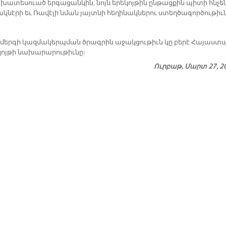
խա­տե­սուած եր­գա­ցան­կին, նոյն ե­րե­կոյ­թին ըն­թաց­քին պի­տի հնչե
­նէ­րի եւ Ռա­վէ­լի նման յայտ­նի հե­ղի­նակ­նե­րու ստեղ­ծա­գոր­ծու­թիւ
­մեր­գի կազ­մա­կերպ­ման ծրագ­րին ա­ջակ­ցու­թիւն կը բե­րէ Հա­յաս­տ
ոյ­թի նա­խա­րա­րու­թիւ­նը։
Ուրբաթ, Մարտ 27, 2