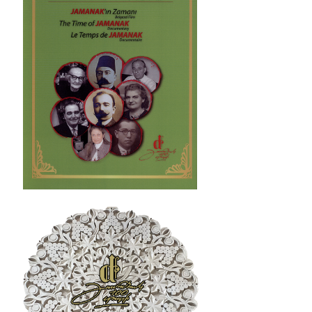
պատմաբան Վարագ
Գեթսեմանեանի հետ