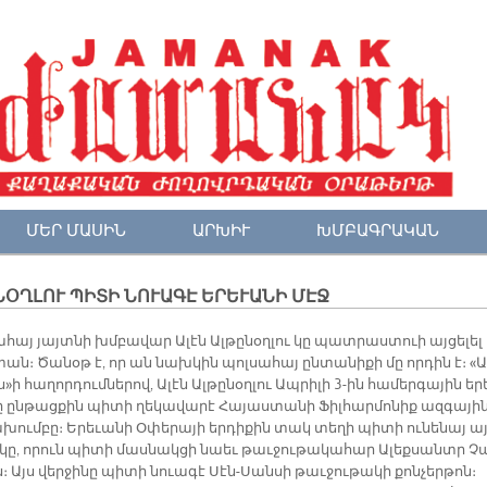
ՄԵՐ ՄԱՍԻՆ
ԱՐԽԻՒ
ԽՄԲԱԳՐԱԿԱՆ
ՕՂԼՈՒ ՊԻՏԻ ՆՈՒԱԳԷ ԵՐԵՒԱՆԻ ՄԷՋ
հայ յայտ­նի խմբա­վար Ա­լէն Ալ­թը­նօղ­լու կը պատ­րաս­տուի այ­ցե­լել
տան։ Ծա­նօթ է, որ ան նախ­կին պոլ­սա­հայ ըն­տա­նի­քի մը որ­դին է։ «Ա
»ի հա­ղոր­դում­նե­րով, Ա­լէն Ալ­թը­նօղ­լու Ապ­րի­լի 3-ին հա­մեր­գա­յին ե­ր
ը ըն­թաց­քին պի­տի ղե­կա­վա­րէ Հա­յաս­տա­նի Ֆիլ­հար­մո­նիք ազ­գա­յի
խում­բը։ Ե­րե­ւա­նի Օ­փե­րա­յի եր­դի­քին տակ տե­ղի պի­տի ու­նե­նայ ա
­կը, ո­րուն պի­տի մաս­նակ­ցի նաեւ թաւ­ջու­թա­կա­հար Ա­լեք­սանտր Չ
։ Այս վեր­ջի­նը պի­տի նուա­գէ Սէն-Սան­սի թաւ­ջու­թա­կի քոն­չեր­թոն։