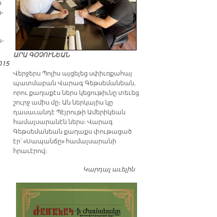
ն
ն­
ա­
ԱՐԱ ԳՕՉՈՒՆԵԱՆ
015
Վերջերս Պոլիս այցելեց սփիւռքահայ
պատմաբան Վարագ Գեթսեմանեան,
որու քաղաքէս ներս կեցութիւնը տեւեց
շուրջ ամիս մը։ Ան ներկայիս կը
դասաւանդէ Պէյրութի Ամերիկեան
համալսարանէն ներս։ Վարագ
Գեթսեմանեան քաղաքս փութացած
էր՝ «Սապանճը» համալսարանի
հրաւէրով։
Կարդալ աւելին
Պոլիս այցելութեան
առթիւ ԺԱՄԱՆԱԿ-ի
խմբագրատան մէջ
շահեկան զրոյց՝
սփիւռքահայ