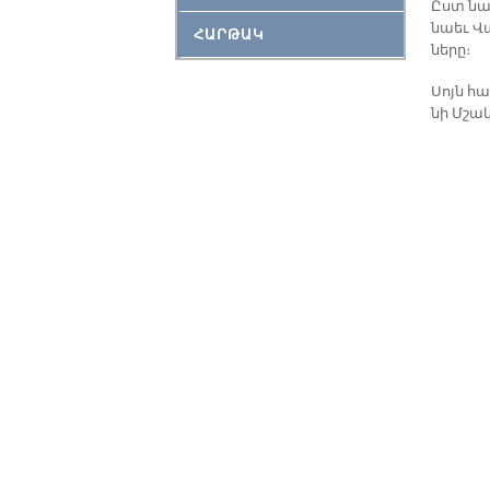
Ըստ նա­
նաեւ Վակ
ՀԱՐԹԱԿ
նե­րը։
Սոյն հա
նի Մշա­կ