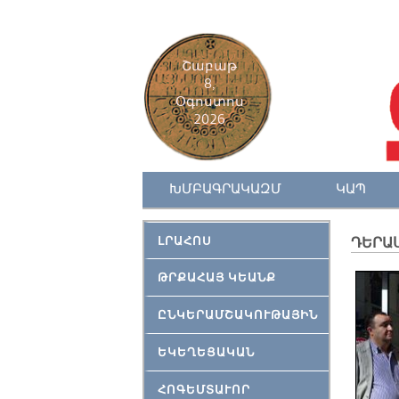
Շաբաթ
8,
Օգոստոս
2026
ԽՄԲԱԳՐԱԿԱԶՄ
ԿԱՊ
ԼՐԱՀՈՍ
ԴԵՐԱ
ԹՐՔԱՀԱՅ ԿԵԱՆՔ
ԸՆԿԵՐԱՄՇԱԿՈՒԹԱՅԻՆ
ԵԿԵՂԵՑԱԿԱՆ
ՀՈԳԵՄՏԱՒՈՐ