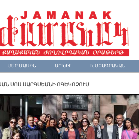
ՄԵՐ ՄԱՍԻՆ
ԱՐԽԻՒ
ԽՄԲԱԳՐԱԿԱՆ
ՍԱՆ ՍՈՍ ՍԱՐԳՍԵԱՆԻ ՈԳԵԿՈՉՈՒՄ