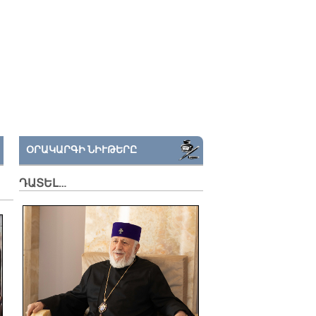
ՕՐԱԿԱՐԳԻ ՆԻՒԹԵՐԸ
ԴԱՏԵԼ…