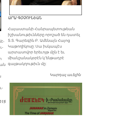
ԱՐԱ ԳՕՉՈՒՆԵԱՆ
​Հայաստանի Հանրապետութեան
իշխանութիւնները որոշած են դատել
ն
Տ.Տ. Գարեգին Բ. Ամենայն Հայոց
Տէ­
Կաթողիկոսը: Սա իսկապէս
ւ­
արտասովոր երեւոյթ մըն է եւ
միանշանակօրէն կ՚ենթադրէ
տ
գայթակղութիւն մը:
կան
Կարդալ աւելին
Դատել…
ն
ւ­
015