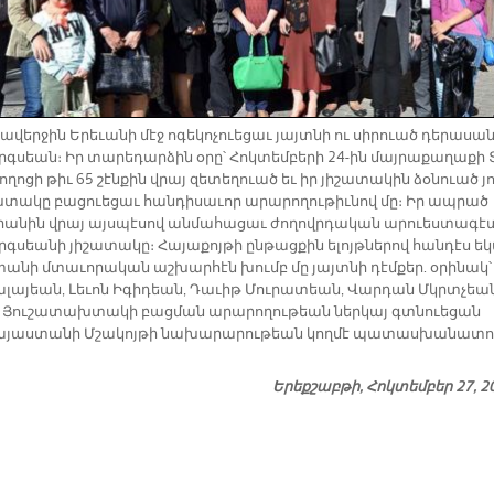
­վեր­ջին Ե­րե­ւա­նի մէջ ո­գե­կո­չուե­ցաւ յայտ­նի ու սի­րուած դե­րա­սա
­սեան։ Իր տա­րե­դար­ձին օ­րը՝ Հոկ­տեմ­բե­րի 24-ին մայ­րա­քա­ղա­քի 
ղո­ցի թիւ 65 շէն­քին վրայ զե­տե­ղուած եւ իր յի­շա­տա­կին ձօ­նուած յո
տա­կը բա­ցուե­ցաւ հան­դի­սա­ւոր ա­րա­րո­ղու­թիւ­նով մը։ Իր ապ­րած
րա­նին վրայ այս­պէ­սով ան­մա­հա­ցաւ ժո­ղովր­դա­կան ա­րուես­տա­գէ
­սեա­նի յի­շա­տա­կը։ Հա­յա­քոյ­թի ըն­թաց­քին ե­լոյթ­նե­րով հան­դէս ե­
տա­նի մտա­ւո­րա­կան աշ­խար­հէն խումբ մը յայտ­նի դէմ­քեր. օ­րի­նակ՝
ա­լա­յեան, Լե­ւոն Ի­գի­դեան, Դա­ւիթ Մու­րա­տեան, Վար­դան Մկրտչեա
։ Յու­շա­տախ­տա­կի բաց­ման ա­րա­րո­ղու­թեան ներ­կայ գտնուե­ցան
­յաս­տա­նի Մշա­կոյ­թի նա­խա­րա­րու­թեան կող­մէ պա­տաս­խա­նա­տո
Երեքշաբթի, Հոկտեմբեր 27, 2