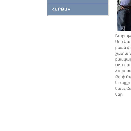
ՀԱՐԹԱԿ
Շա­բա­թա
Սոս Սարգ
րեան փո­
շա­տախ­
բնա­կա­
Սոս Սարգ
Հա­յաս­
Զօ­րի Բ
եւ այլք
նաեւ Հա
ներ։