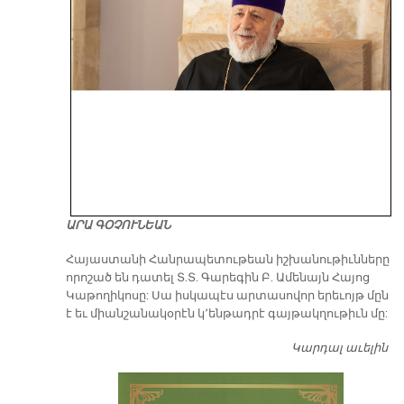
ԱՐԱ ԳՕՉՈՒՆԵԱՆ
​Հայաստանի Հանրապետութեան իշխանութիւնները
որոշած են դատել Տ.Տ. Գարեգին Բ. Ամենայն Հայոց
Կաթողիկոսը: Սա իսկապէս արտասովոր երեւոյթ մըն
է եւ միանշանակօրէն կ՚ենթադրէ գայթակղութիւն մը:
Կարդալ աւելին
Դ