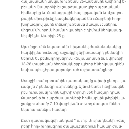
Հա­յաս­տա­նի ան­կա­խու­թեան 25-ա­մեա­կին ա­ռի­թով Ե­
րե­ւա­նի Թատ­րո­նի եւ շար­ժա­պատ­կե­րի պե­տա­կան
հիմ­նար­կը եւ Հա­մազ­գա­յին հայ կրթա­կան եւ մշա­կու­
թա­յին միու­թիւ­նը կազ­մա­կեր­պած են «Հայ­րե­րի հող»
խո­րագ­րով կարճ տե­ւո­ղու­թեամբ ժա­պա­ւէն­նե­րու
մրցում մը, ո­րուն հա­մար կա­րե­լի է դի­մում ներ­կա­յաց­
նել մին­չեւ Ապ­րի­լի 25-ը:
Այս մրցու­մին նպա­տակն է խթա­նել ժա­մա­նա­կա­կից
հայ ֆիլ­մա­րուես­տը, ա­ջակ­ցիլ ե­րի­տա­սարդ բե­մա­գիր­
նե­րուն եւ բե­մադ­րիչ­նե­րուն: Հա­յաս­տա­նի եւ Սփիւռ­քի
18-28 տա­րե­կան հե­ղի­նակ­նե­րը պէտք է ներ­կա­յաց­նեն
նա­խա­պէս չհրա­պա­րա­կուած աշ­խա­տանք­ներ:
Ա­ռա­ջին հանգ­րուա­նին դա­տա­կազ­մը պի­տի ընտ­րէ լա­
ւա­գոյն 7 բե­մագ­րու­թիւն­նե­րը: Այ­նու­հե­տեւ հե­ղի­նակ­նե­
րէն իւ­րա­քան­չիւ­րին պի­տի տրուի 350 հա­զար դրամ`
Թատ­րո­նի եւ շար­ժա­պատ­կե­րի հիմ­նար­կին թեք­նիկ ա­
ջակ­ցու­թեամբ 7-10 վայր­կեան տե­ւող ժա­պա­ւէն­ներ
նկա­րա­հա­նե­լու հա­մար:
Ըստ դա­տա­կազ­մի ան­դամ Դա­ւիթ Մու­րա­դեա­նի, «Հայ­
րե­րի հող» խո­րագ­րով ժա­պա­ւէն­նե­րուն հա­մար ժան­