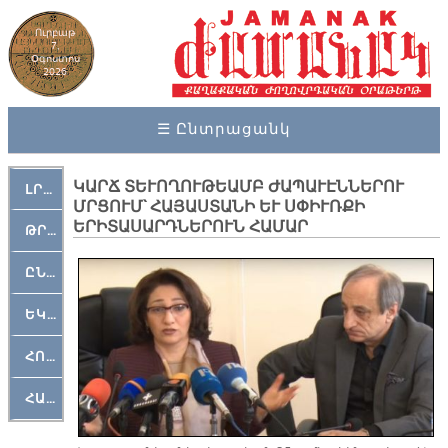
Ուրբաթ
7,
Օգոստոս
2026
☰ Ընտրացանկ
ԿԱՐՃ ՏԵՒՈՂՈՒԹԵԱՄԲ ԺԱՊԱՒԷՆՆԵՐՈՒ
ԼՐԱՀՈՍ
ՄՐՑՈՒՄ` ՀԱՅԱՍՏԱՆԻ ԵՒ ՍՓԻՒՌՔԻ
ԵՐԻՏԱՍԱՐԴՆԵՐՈՒՆ ՀԱՄԱՐ
ԹՐՔԱՀԱՅ ԿԵԱՆՔ
ԸՆԿԵՐԱՄՇԱԿՈՒԹԱՅԻՆ
ԵԿԵՂԵՑԱԿԱՆ
ՀՈԳԵՄՏԱՒՈՐ
ՀԱՐԹԱԿ