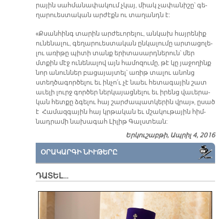
րա­յին սահ­մա­նա­փա­կում չկայ, միակ չա­փա­նի­շը՝ գե­
ղա­րուես­տա­կան ար­ժէքն ու տա­ղանդն է:
«Քսան­հինգ տա­րին ար­ժե­ւո­րե­լու, ան­կախ հայ­րե­նիք
ու­նե­նա­լու, գե­ղա­րուես­տա­կան ըն­կա­լու­մը ար­տա­ցո­լե­
լու ա­ռի­թը պի­տի տանք ե­րի­տա­սարդ­նե­րուն՝ մեր
մտքին մէջ ու­նե­նա­լով այն հա­մո­զու­մը, թէ կը յա­ջո­ղինք
նոր ա­նուն­ներ բա­ցա­յայ­տել՝ ա­ռիթ տա­լու ա­նոնց
ստեղ­ծա­գոր­ծե­լու եւ ին­չո՛ւ չէ նաեւ հե­տա­գա­յին շատ
ա­ւե­լի լուրջ գոր­ծեր ներ­կա­յաց­նե­լու եւ ի­րենց վա­ւե­րա­
կան հետ­քը ձգե­լու հայ շար­ժա­պատ­կե­րին վրայ», ը­սած
է Հա­մազ­գա­յին հայ կրթա­կան եւ մշա­կու­թա­յին հիմ­
նադ­րա­մի նա­խա­գահ Լի­լիթ Գալս­տեան:
Երկուշաբթի, Ապրիլ 4, 2016
ՕՐԱԿԱՐԳԻ ՆԻՒԹԵՐԸ
ԴԱՏԵԼ…