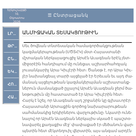
Երկուշաբթի
10,
☰ Ընտրացանկ
Օգոստոս
2026
ԱՆՄԻՋԱԿԱՆ ՏԵՍԱԿՑՈՒԹԻՒՆ
ԼՐԱՀՈՍ
Սեւ ծո­վեան տնտե­սա­կան հա­մա­գոր­ծակ­ցու­թեան
ԹՐՔԱՀԱՅ ԿԵԱՆՔ
կազ­մա­կեր­պու­թեան (ՍԾՏՀԿ) մօտ Հա­յաս­տա­նի
մշտա­կան ներ­կա­յա­ցու­ցիչ Ար­սէն Ա­ւա­գեան ե­րէկ յետ­
ԸՆԿԵՐԱՄՇԱԿՈՒԹԱՅԻՆ
մի­ջօ­րէին հան­դի­պում մը ու­նե­ցաւ աշ­խար­հահռ­չակ
լու­սան­կա­րիչ Ա­րա Կիւ­լէ­րի հետ։ Ծա­նօթ է, որ Ա­րա Կիւ­
ԵԿԵՂԵՑԱԿԱՆ
լէր նա­խան­ցեալ տա­րի այ­ցե­լած էր Ե­րե­ւան եւ այդ ժա­
մա­նակ այ­ցե­լու­թեան կազ­մա­կերպ­ման աշ­խա­տանք­
ՀՈԳԵՄՏԱՒՈՐ
նե­րուն մաս­նակ­ցած ըլ­լա­լով Ար­սէն Ա­ւա­գեան ջերմ ծա­
նօ­թու­թիւն մը հաստա­տած էր Ա­րա Կիւ­լէ­րին հետ։
ՀԱՐԹԱԿ
Հարկ է նշել, որ Ա­ւա­գեան այդ շրջա­նին կը գլխա­ւո­րէր
Հա­յաս­տա­նի Ար­տա­քին գոր­ծոց նա­խա­րա­րու­թեան
սահ­մա­նա­կից եր­կիր­նե­րու վար­չու­թիւ­նը։ Նկա­տի ու­նե­
նա­լով որ Ար­սէն Ա­ւա­գեան ներ­կա­յիս սկսած է պաշ­տօ­
նա­վա­րել քա­ղա­քիս մէջ՝ փա­փա­քած էր մե­ծա­նուն վար­
պե­տին հետ մէկ­տե­ղուիլ վերս­տին, այս ան­գամ ար­դէն