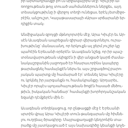
իր ար­տադ­րան­քի բո՛ւն մի­ջա­վայ­րին մէջ։ Կիւ­լէ­րի ա­
ռող­ջու­թեան թոյլ տուած սահ­ման­նե­րուն ներ­քեւ, այդ
տե­սակ­ցու­թիւ­նը ի վեր­ջոյ տե­ղի ու­նե­ցաւ ե­րէկ յետ­մի­ջօ­
րէին, ան­շուշտ, Կա­լա­թա­սա­րա­յի «Ա­րա» սրճա­րա­նի եր­
դի­քին տակ։
Ան­մի­ջա­կան զրոյ­ցի մթնո­լոր­տին մէջ, Ա­րա Կիւ­լէր եւ Ար­
սէն Ա­ւա­գեան ապ­րե­ցան զի­րար վե­րագտ­նե­լու ու­րա­
խու­թիւ­նը՝ մա­նա­ւանդ, որ եր­կուքն ալ ջերմ յու­շեր կը
պա­հէին Ե­րե­ւա­նի օ­րե­րէն։ Ա­ւա­գեան նշեց, որ իր պաշ­
տօ­նա­վա­րու­թեան սկիզ­բէն ի վեր ան­ցած կարճ ժա­մա­
նա­կաշր­ջա­նին յա­ջո­ղած էր հնա­րա­ւո­րինս կա­պե­րը
թար­մաց­նել հա­մայն­քէն ներս եւ այս շրջագ­ծով բա­րո­
յա­կան պարտք մը հա­մա­րած էր՝ տես­նել Ա­րա Կիւ­լէ­րը
ու կրկնել իր յար­գանքն ու հա­մակ­րան­քը։ Ար­դա­րեւ,
Կիւ­լէր որ­պէս պոլ­սա­հա­յու­թեան ծո­ցէն հա­սած մե­ծու­
թիւն, իս­կա­կան հան­ճար՝ հա­մայն­քի խորհր­դան­շա­կան
ե­զա­կի դէմ­քե­րէն մին է։
Ա­ւա­գեան տե­ղե­կա­ցուց, որ ըն­թաց­քի մէջ է Ե­րե­ւա­նի
սրտին վրայ Ա­րա Կիւ­լէ­րի տուն-թան­գա­րան մը հիմ­նե­
լու ուղ­ղեալ ծրա­գի­րը։ Մայ­րա­քա­ղա­քի կեդ­րո­նին տա­
րածք մը յատ­կա­ցուած է այս նա­խա­գի­ծը կեան­քի կո­չե­