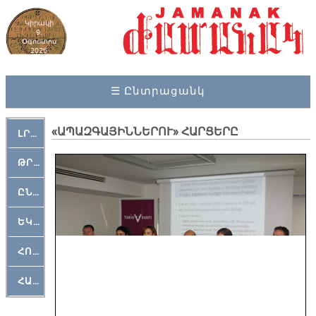
Կիրակի
9,
Օգոստոս
2026
☰ Ընտրացանկ
«ԱՊԱԶԳԱՅԻՆՆԵՐՈՒ» ՀԱՐՑԵՐԸ
ԼՐԱՀՈՍ
ԹՐՔԱՀԱՅ ԿԵԱՆՔ
ԸՆԿԵՐԱՄՇԱԿՈՒԹԱՅԻՆ
ԵԿԵՂԵՑԱԿԱՆ
ՀՈԳԵՄՏԱՒՈՐ
ՀԱՐԹԱԿ