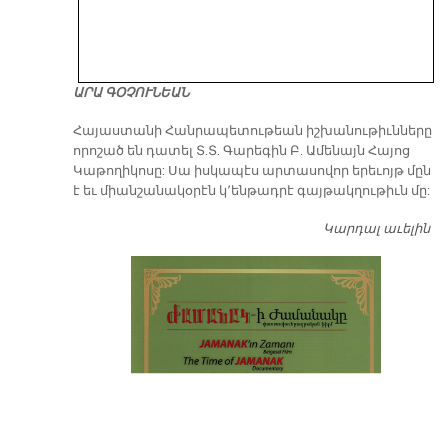
ԱՐԱ ԳՕՉՈՒՆԵԱՆ
​Հայաստանի Հանրապետութեան իշխանութիւնները
որոշած են դատել Տ.Տ. Գարեգին Բ. Ամենայն Հայոց
Կաթողիկոսը: Սա իսկապէս արտասովոր երեւոյթ մըն
է եւ միանշանակօրէն կ՚ենթադրէ գայթակղութիւն մը:
Կարդալ աւելին
Դ