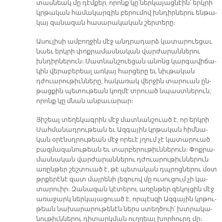
տաս­նեակ մը դէմ­քեր, ո­րոնք կը ներ­կա­յաց­նէին՝ երկ­րի
կրթա­կան հա­մա­կար­գին բե­րու­մով խնդիր­նե­րու են­թա­
կայ զա­նա­զան հա­սա­րա­կա­կան շեր­տե­րը։
Ա­սու­լի­սի ամ­բող­ջին մէջ անդ­րա­դարձ կա­տա­րուե­ցաւ
նաեւ երկ­րի փոք­րա­մաս­նա­կան վար­ժա­րան­նե­րու
խնդիր­նե­րուն։ Մատ­նան­շուե­ցան ա­նոնց կար­գա­վի­ճա­
կին վե­րա­բե­րեալ առ­կայ հար­ցե­րը եւ նիւ­թա­կան
դժուա­րու­թիւն­նե­րը, հա­կա­ռակ վեր­ջին տա­րուան ըն­
թաց­քին պե­տու­թեան կող­մէ տրուած նպաստ­նե­րուն,
ո­րոնք կը մնան ան­բա­ւա­րար։
Յի­շեալ տե­ղե­կագ­րին մէջ մատ­նան­շուած է, որ երկ­րի
Սահ­մա­նադ­րու­թեան եւ Ազ­գա­յին կրթա­կան հիմ­նա­
կան օ­րէնսդ­րու­թեան մէջ ո­րե­ւէ յղում չէ կա­տա­րուած
բազ­մա­զա­նու­թեան եւ տար­բե­րու­թիւն­նե­րուն։ Փոք­րա­
մաս­նա­կան վար­ժա­րան­նե­րու դժուա­րու­թիւն­նե­րուն
ա­ռըն­թեր շեշ­տուած է, թէ պե­տա­կան դպրոց­նե­րու մօտ
թրքե­րէ­նէ զատ մայ­րե­նի լե­զուով մը ու­սու­ցում չի կա­
տա­րուիր։ Զա­նա­զան կէ­տե­րու ա­ռըն­թեր զե­կոյ­ցին մէջ
ա­ռա­ջարկ ներ­կա­յա­ցուած է, որ­պէս­զի Ազ­գա­յին կրթու­
թեան նա­խա­րա­րու­թե­նէն ներս ստեղ­ծուի՝ խտրա­կա­
նու­թիւն­նե­րու դի­տարկ­ման ուղ­ղեալ խոր­հուրդ մը։