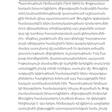
Պատ­մու­թեան հիմ­նար­կին (Tarih Vakfı) եւ Փոք­րա­մաս­
նա­կան ի­րա­ւունք­նե­րու մի­ջազ­գա­յին խմբա­կին հա­մա­
տեղ նա­խա­ձեռ­նու­թեամբ կա­տա­րուած աշ­խա­տան­
քին հի­ման վրայ պատ­րաս­տուած՝ Թուր­քիոյ կրթա­կան
հա­մա­կար­գէն ներս խտրա­կա­նու­թեան դրսե­ւո­րում­նե­
րուն վե­րա­բե­րեալ տե­ղե­կա­գի­րը այս շրջա­նին ա­ռար­
կայ կը դառ­նայ հա­սա­րա­կա­կան լայն քննար­կում­նե­
րու։ Ան­ցեալ շաբ­թուան մէջ այս զե­կոյ­ցը Կա­լա­թա­սա­
րա­յի «Ճե­զա­յիր» հա­մա­լի­րէն ներս կազ­մա­կեր­պուած
մամ­լոյ ա­սու­լի­սով մը յանձ­նուած էր զան­գուա­ծա­յին
լրա­տուու­թեան մի­ջոց­նե­րու ու­շադ­րու­թեան։ Իսկ Շա­
բաթ յետ­մի­ջօ­րէին, Ճար­տա­րա­պետ­նե­րու պա­լա­տի
Իս­թան­պու­լի մաս­նա­ճիւ­ղի դահ­լի­ճի եր­դի­քին տակ նոյն
ա­ռանց­քին շուրջ տե­ղի ու­նե­ցաւ ա­սու­լիս մը։ Թուր­քիոյ
ազ­գա­յին կրթու­թեան հա­մա­կար­գէն ներս «Ա­պազ­գա­
յին­նե­րու» հար­ցե­րուն ձօ­նուած այս հա­ւա­քոյ­թին հիմ­
նա­կան ա­տե­նա­խօս­ներն էին՝ Պատ­մու­թեան հիմ­նար­
կի ծրագ­րե­րու հա­մա­կար­գող Կիւ­լայ Քա­յա­ճան եւ Փոք­
րա­մաս­նա­կան ի­րա­ւունք­նե­րու մի­ջազ­գա­յին խմբա­կի
Թուր­քիոյ հա­մա­կար­գող Նուր­ճան Քա­յա, որ զե­կոյ­ցին
հե­ղի­նակն է։ Այս եր­կու հիմ­նա­կան դէմ­քե­րուն ա­ռըն­թեր
ա­սու­լի­սին ըն­թաց­քին ար­տա­յայ­տուե­ցան նաեւ շուրջ