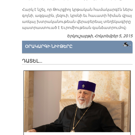
Հարկ է նշել, որ Թուր­քիոյ կրթա­կան հա­մա­կար­գէն ներս
գոյ­նի, ազ­գա­յին, լե­զուի, կրօ­նի եւ հա­ւա­տի հի­ման վրայ
առ­կայ խտրա­կա­նու­թեան վե­րա­բե­րեալ տե­ղե­կա­գի­րը
պատ­րաս­տուած է Եւ­րո­միու­թեան գան­ձատ­րու­մով։
Երկուշաբթի, Հոկտեմբեր 5, 2015
ՕՐԱԿԱՐԳԻ ՆԻՒԹԵՐԸ
ԴԱՏԵԼ…