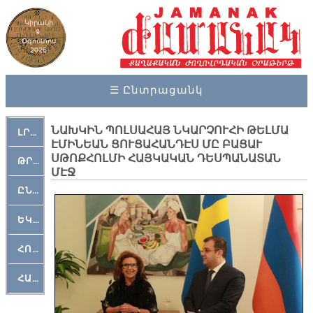
Կիրակի
9,
Օգոստոս
2026
☰ Ընտրացանկ
ՆԱԽԿԻՆ ՊՈԼՍԱՀԱՅ ՆԿԱՐՉՈՒՀԻ ԹԵԼՄԱ
ԼՐԱՀՈՍ
ԷՄԻՆԵԱՆ ՑՈՒՑԱՀԱՆԴԷՍ ՄԸ ԲԱՑԱՒ
ՍԹՈՔՀՈԼՄԻ ՀԱՅԿԱԿԱՆ ԴԵՍՊԱՆԱՏԱՆ
ԹՐՔԱՀԱՅ ԿԵԱՆՔ
ՄԷՋ
ԸՆԿԵՐԱՄՇԱԿՈՒԹԱՅԻՆ
ԵԿԵՂԵՑԱԿԱՆ
ՀՈԳԵՄՏԱՒՈՐ
ՀԱՐԹԱԿ