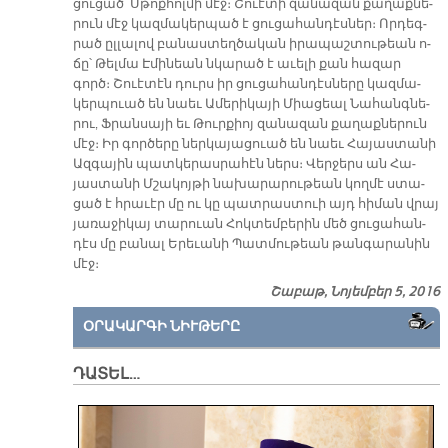
ցու­ցած՝ Սթոք­հոլ­մի մէջ։ Շուէ­տի զա­նա­զան քա­ղաք­նե­
րուն մէջ կազ­մա­կեր­պած է ցու­ցա­հան­դէս­ներ։ Որ­դեգ­
րած ըլ­լա­լով բա­նաս­տեղ­ծա­կան ի­րա­պաշ­տու­թեան ո­
ճը՝ Թել­մա Է­մի­նեան նկա­րած է ա­ւե­լի քան հա­զար
գործ։ Շուէ­տէն դուրս իր ցու­ցա­հան­դէս­նե­րը կազ­մա­
կեր­պուած են նաեւ Ա­մե­րի­կա­յի Միա­ցեալ Նա­հանգ­նե­
րու, Ֆրան­սա­յի եւ Թուր­քիոյ զա­նա­զան քա­ղաք­նե­րուն
մէջ։ Իր գոր­ծե­րը ներ­կա­յա­ցուած են նաեւ Հա­յաս­տա­նի
Ազ­գա­յին պատ­կե­րաս­րա­հէն ներս։ Վեր­ջերս ան Հա­
յաս­տա­նի Մշա­կոյ­թի նա­խա­րա­րու­թեան կող­մէ ստա­
ցած է հրա­ւէր մը ու կը պատ­րաս­տուի այդ հի­ման վրայ
յա­ռա­ջի­կայ տա­րուան Հոկ­տեմ­բե­րին մեծ ցու­ցա­հան­
դէս մը բա­նալ Ե­րե­ւա­նի Պատ­մու­թեան թան­գա­րա­նին
մէջ։
Շաբաթ, Նոյեմբեր 5, 2016
ՕՐԱԿԱՐԳԻ ՆԻՒԹԵՐԸ
ԴԱՏԵԼ…