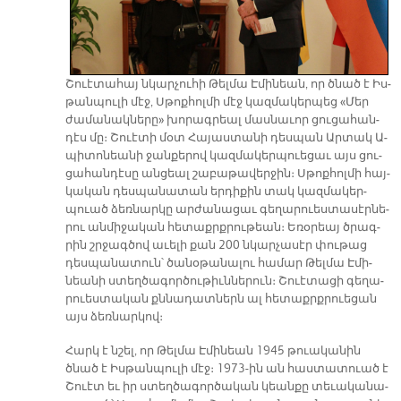
Շուէ­տա­հայ նկա­րչու­հի Թել­մա Է­մի­նեան, որ ծնած է Իս­
թան­պու­լի մէջ, Սթոք­հոլ­մի մէջ կազ­մա­կեր­պեց «Մեր
ժա­մա­նակ­նե­րը» խո­րագ­րեալ մաս­նա­ւոր ցու­ցա­հան­
դէս մը։ Շուէ­տի մօտ Հա­յաս­տա­նի դես­պան Ար­տակ Ա­
պի­տո­նեա­նի ջան­քե­րով կազ­մա­կեր­պուե­ցաւ այս ցու­
ցա­հան­դէ­սը ան­ցեալ շա­բա­թա­վեր­ջին։ Սթոք­հոլ­մի հայ­
կա­կան դես­պա­նա­տան եր­դի­քին տակ կազ­մա­կեր­
պուած ձեռ­նար­կը ար­ժա­նա­ցաւ գե­ղա­րուես­տա­սէր­նե­
րու ան­մի­ջա­կան հե­տաքրք­րու­թեան։ Ե­ռօ­րեայ ծրագ­
րին շրջագ­ծով ա­ւե­լի քան 200 նկար­չա­սէր փու­թաց
դես­պա­նա­տուն՝ ծա­նօ­թա­նա­լու հա­մար Թել­մա Է­մի­
նեա­նի ստեղ­ծա­գոր­ծու­թիւն­նե­րուն։ Շուէ­տա­ցի գե­ղա­
րուես­տա­կան քննա­դատ­ներն ալ հե­տաքրք­րուե­ցան
այս ձեռ­նար­կով։
Հարկ է նշել, որ Թել­մա Է­մի­նեան 1945 թուա­կա­նին
ծնած է Իս­թան­պու­լի մէջ։ 1973-ին ան հաս­տա­տուած է
Շուէտ եւ իր ստեղ­ծա­գոր­ծա­կան կեան­քը տե­ւա­կա­նա­