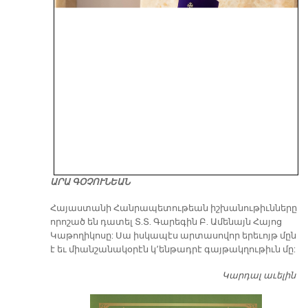
ԱՐԱ ԳՕՉՈՒՆԵԱՆ
​Հայաստանի Հանրապետութեան իշխանութիւնները
որոշած են դատել Տ.Տ. Գարեգին Բ. Ամենայն Հայոց
Կաթողիկոսը: Սա իսկապէս արտասովոր երեւոյթ մըն
է եւ միանշանակօրէն կ՚ենթադրէ գայթակղութիւն մը:
Կարդալ աւելին
Դ