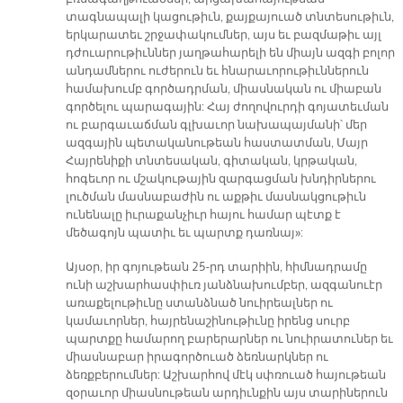
տագնապալի կացութիւն, քայքայուած տնտեսութիւն,
երկարատեւ շրջափակումներ, այս եւ բազմաթիւ այլ
դժուարութիւններ յաղթահարելի են միայն ազգի բոլոր
անդամներու ուժերուն եւ հնարաւորութիւններուն
համախումբ գործադրման, միասնական ու միաբան
գործելու պարագային: Հայ ժողովուրդի գոյատեւման
ու բարգաւաճման գլխաւոր նախապայմանի՝ մեր
ազգային պետականութեան հաստատման, Մայր
Հայրենիքի տնտեսական, գիտական, կրթական,
հոգեւոր ու մշակութային զարգացման խնդիրներու
լուծման մասնաբաժին ու աքթիւ մասնակցութիւն
ունենալը իւրաքանչիւր հայու համար պէտք է
մեծագոյն պատիւ եւ պարտք դառնայ»:
Այսօր, իր գոյութեան 25-րդ տարիին, հիմնադրամը
ունի աշխարհասփիւռ յանձնախումբեր, ազգանուէր
առաքելութիւնը ստանձնած նուիրեալներ ու
կամաւորներ, հայրենաշինութիւնը իրենց սուրբ
պարտքը համարող բարերարներ ու նուիրատուներ եւ
միասնաբար իրագործուած ձեռնարկներ ու
ձեռքբերումներ: Աշխարհով մէկ սփռուած հայութեան
զօրաւոր միասնութեան արդիւնքին այս տարիներուն