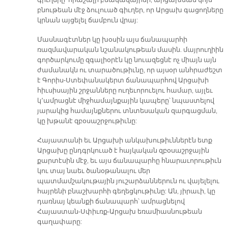
գիւղերը՝ հրաշալի բնակավայրեր, արցախեան կոյս
բնութեան մէջ ձուլուած գիւղեր, որ Արցախ գացողները
կրնան այցելել ճամբուն վրայ:
Մասնագէտներ կը խօսին այս ճանապարհի
ռազմավարական նշանակութեան մասին. մայրուղիին
գործարկումը զգալիօրէն կը նուազեցնէ ոչ միայն այն
ժամանակն ու տարածութիւնը, որ այսօր անհրաժեշտ
է Գորիս-Ստեփանակերտ ճանապարհով Արցախի
հիւսիսային շրջանները ուղեւորուելու համար, այլեւ
կ՚ամրացնէ միջհամայնքային կապերը՝ նպաստելով
յարակից համայնքներու տնտեսական զարգացման,
կը խթանէ զբօսաշրջութիւնը:
Հայաստանի եւ Արցախի անկախութիւններէն ետք
Արցախը ընդգրկուած է հայկական զբօսաշրջային
քարտէսին մէջ, եւ այս ճանապարհը հնարաւորութիւն
կու տայ նաեւ ծանօթանալու մեր
պատմամշակութային յուշարձաններուն ու վայելելու
հայրենի բնաշխարհի գեղեցկութիւնը: Ան, յիրաւի, կը
դառնայ կեանքի ճանապարհ՝ ամրացնելով
Հայաստան-Սփիւռք-Արցախ եռամիասնութեան
գաղափարը: