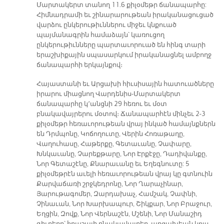
Մարտակերտ տանող 11.6 քիլօմեթր ճանապարհը:
Հիմնադրամի եւ շինարարութեան իրականացուցած
վարձու ընկերութիւններու միջեւ կնքուած
պայմանագրին համաձայն՝ կառուցող
ընկերութիւնները պարտաւորուած են հինգ տարի
երաշխիքային սպասարկում իրականացնել ամբողջ
ճանապարհի երկայնքով։
Հայաստանի եւ Արցախի հիւսիսային հատուածները
իրարու միացնող Վարդենիս-Մարտակերտ
ճանապարհը կ՚անցնի 29 հեռու եւ մօտ
բնակավայրերու մօտով։ Ճանապարհէն մինչեւ 2-3
քիլօմեթր հեռաւորութեան վրայ ինկած համայնքներն
են Դրմպոնը, Կոճողուտը, Վերին Հոռաթաղը,
Վաղուհասը, Հաթերքը, Գետաւանը, Չափարը,
Խնկաւանը, Չարեքթարը, Նոր Էրքէջը, Դադիվանքը,
Նոր Գետաշէնը, Քնարաւանը եւ Եղեգնուտը: 5
քիլօմեթրէն աւելի հեռաւորութեան վրայ կը գտնուին
Քարվաճառի շրջկեդրոնը, Նոր Ղարաչինար,
Յարութագոմեր, Զարդախաչ, Համշակ, Չափնի,
Չինաւան, Նոր Խարխապուր, Շիկքար, Նոր Բրաջուր,
Եղցին, Զովք, Նոր Վերնաշէն, Մշենի, Նոր Մանաշիդ