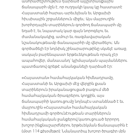
անհրաժեշտութիւն դարձած այլըտրանքային
ճանապարհ մըն է, որ ուղղակի կապ կը հաստատէ
Հայաստանի հարաւ-արեւելեան եւ Արցախի
հիւսիսային շրջաններուն միջեւ: Այս մայրուղին
խորհրդային տարիներուն գործող ճանապարհ մը
եղած է, եւ նպատակ կար զայն նորոգելու եւ
ժամանակակից, ամուր եւ ռազմավարական
նշանակութեամբ ճանապարհի մը վերածելու: Ան
գործածելի էր նոյնիսկ շինարարութինը սկսելէ առաջ,
սակայն բարենպաստ երթեւեկութեան որակ չէր
ապահովեր, մանաւանդ՝ կլիմայական պայմաններու
պատճառով գրեթէ անանցանելի դարձած էր:
«Հայաստան» համահայկական հիմնադրամը,
Հայաստանի եւ Արցախի մէջ վերջին քսան
տարիներուն իրականացուցած բազում մեծ
համահայկական ծրագրերու կողքին, այս
ճանապարհի կառուցումը նոյնպէս ստանձնած է եւ
մայրուղին «Հայաստան» համահայկական
հիմնադրամի գործունէութեան տարիներուն
համահայկական ջանքերով կառուցուած երրորդ
խոշոր ինքնաշարժներու երթեւեկման ճանապարհն է
(մօտ 114 քիլօմեթր): Նմանատիպ խոշոր ծրագիր մըն