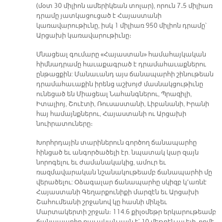
(մօտ 30 միլիոն ամերիկեան տոլար), որուն 7․5 միլիառ
դրամը յատկացուցած է Հայաստանի
կառավարութիւնը, իսկ 1 միլիառ 950 միլիոն դրամը՝
Արցախի կառավարութիւնը։
Մնացեալ գումարը «Հայաստան» համահայկական
հիմնադրամը հաւաքագրած է դրամահաւաքներու
ընթացքին: Մանաւանդ այս ճանապարհի շինութեան
դրամահաւաքին իրենց աշխոյժ մասնակցութիւնը
ունեցած են Միացեալ Նահանգներու, Պրազիլի,
Իտալիոյ, Շուէտի, Ռուսաստանի, Լիբանանի, Իրանի
հայ համայնքներու, Հայաստանի ու Արցախի
նուիրատուները։
Խորհրդային տարիներուն գործող ճանապարհը
հինցած եւ անգործածելի էր. նպատակ կար զայն
նորոգելու եւ ժամանակակից, ամուր եւ
ռազմավարական նշանակութեամբ ճանապարհի մը
վերածելու: Օձագալար ճանապարհը սկիզբ կ՚առնէ
Հայաստանի Գեղարքունիքի մարզէն եւ Արցախի
Շահումեանի շրջանով կը հասնի մինչեւ
Մարտակերտի շրջան։ 114.6 քիլօմեթր երկարութեամբ