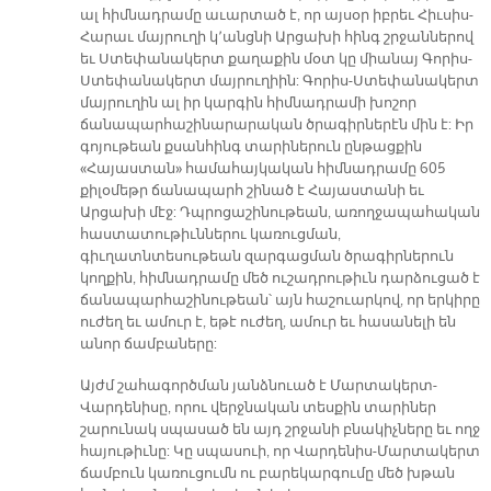
ալ հիմնադրամը աւարտած է, որ այսօր իբրեւ Հիւսիս-
Հարաւ մայրուղի կ՚անցնի Արցախի հինգ շրջաններով
եւ Ստեփանակերտ քաղաքին մօտ կը միանայ Գորիս-
Ստեփանակերտ մայրուղիին: Գորիս-Ստեփանակերտ
մայրուղին ալ իր կարգին հիմնադրամի խոշոր
ճանապարհաշինարարական ծրագիրներէն մին է: Իր
գոյութեան քսանհինգ տարիներուն ընթացքին
«Հայաստան» համահայկական հիմնադրամը 605
քիլօմեթր ճանապարհ շինած է Հայաստանի եւ
Արցախի մէջ: Դպրոցաշինութեան, առողջապահական
հաստատութիւններու կառուցման,
գիւղատնտեսութեան զարգացման ծրագիրներուն
կողքին, հիմնադրամը մեծ ուշադրութիւն դարձուցած է
ճանապարհաշինութեան՝ այն հաշուարկով, որ երկիրը
ուժեղ եւ ամուր է, եթէ ուժեղ, ամուր եւ հասանելի են
անոր ճամբաները:
Այժմ շահագործման յանձնուած է Մարտակերտ-
Վարդենիսը, որու վերջնական տեսքին տարիներ
շարունակ սպասած են այդ շրջանի բնակիչները եւ ողջ
հայութիւնը: Կը սպասուի, որ Վարդենիս-Մարտակերտ
ճամբուն կառուցումն ու բարեկարգումը մեծ խթան