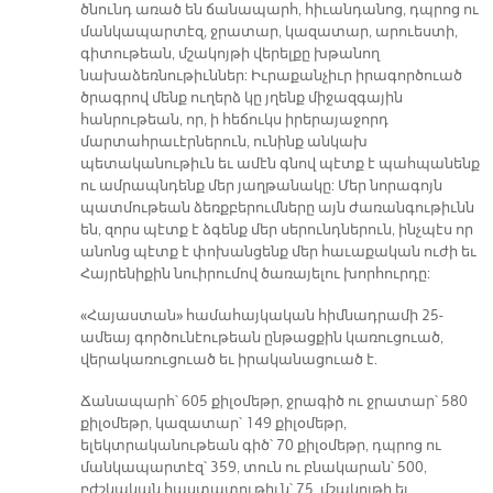
ծնունդ առած են ճանապարհ, հիւանդանոց, դպրոց ու
մանկապարտէզ, ջրատար, կազատար, արուեստի,
գիտութեան, մշակոյթի վերելքը խթանող
նախաձեռնութիւններ: Իւրաքանչիւր իրագործուած
ծրագրով մենք ուղերձ կը յղենք միջազգային
հանրութեան, որ, ի հեճուկս իրերայաջորդ
մարտահրաւէրներուն, ունինք անկախ
պետականութիւն եւ ամէն գնով պէտք է պահպանենք
ու ամրապնդենք մեր յաղթանակը: Մեր նորագոյն
պատմութեան ձեռքբերումները այն ժառանգութիւնն
են, զորս պէտք է ձգենք մեր սերունդներուն, ինչպէս որ
անոնց պէտք է փոխանցենք մեր հաւաքական ուժի եւ
Հայրենիքին նուիրումով ծառայելու խորհուրդը:
«Հայաստան» համահայկական հիմնադրամի 25-
ամեայ գործունէութեան ընթացքին կառուցուած,
վերակառուցուած եւ իրականացուած է.
Ճանապարհ՝ 605 քիլօմեթր, ջրագիծ ու ջրատար՝ 580
քիլօմեթր, կազատար՝ 149 քիլօմեթր,
ելեկտրականութեան գիծ՝ 70 քիլօմեթր, դպրոց ու
մանկապարտէզ՝ 359, տուն ու բնակարան՝ 500,
բժշկական հաստատութիւն՝ 75, մշակոյթի եւ