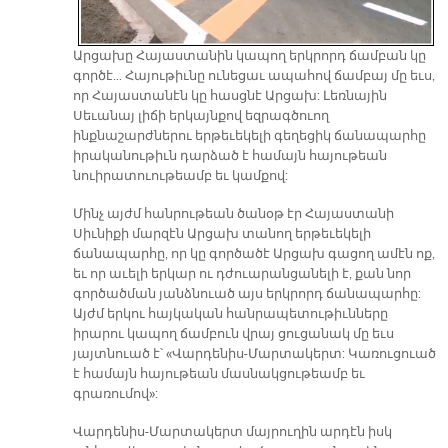
Արցախը Հայաստանին կապող երկրորդ ճամբան կը
գործէ… Հայութիւնը ունեցաւ ապահով ճամբայ մը եւս,
որ Հայաստանէն կը հասցնէ Արցախ: Լեռնային
Սեւանայ լիճի երկայնքով եզրագծուող
ինքնաշարժներու երթեւեկելի գեղեցիկ ճանապարհը
իրականութիւն դարձած է համայն հայութեան
նուիրատուութեամբ եւ կամքով:
Մինչ այժմ հանրութեան ծանօթ էր Հայաստանի
Սիւնիքի մարզէն Արցախ տանող երթեւեկելի
ճանապարհը, որ կը գործածէ Արցախ գացող ամէն ոք,
եւ որ աւելի երկար ու դժուարանցանելի է, քան նոր
գործածման յանձնուած այս երկրորդ ճանապարհը:
Այժմ երկու հայկական հանրապետութիւնները
իրարու կապող ճամբուն վրայ ցուցանակ մը եւս
յայտնուած է՝ «Վարդենիս-Մարտակերտ: Կառուցուած
է համայն հայութեան մասնակցութեամբ եւ
գրառումով»:
Վարդենիս-Մարտակերտ մայրուղին արդէն իսկ