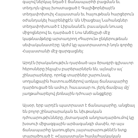
գալով ներկայ եղած է ճանապարհի բացման եւ
տեղւոյն վրայ խոստացած է Գալիֆորնիայէն
տեղափոխուիլ Հայաստան եւ հայութեան հարցերուն
օժանդակել հայրենիքէն: Ան Միացեալ Նահանգներ
տեղափոխուած է Լիբանանէն, բաւական նուազ
միջոցներով եւ դարձած է Լոս Անճելըսի մէջ
կաթնամթերք արտադրող «Գարուն» ընկերութեան
սեփականատէրը: Այժմ կը պատրաստուի նոյն գործը
Հայաստանի մէջ զարգացնել:
Արդէն իրականութիւն դարձած այս ծրագրի գլխաւոր
հերոսները ինչպէս բարերարներն են, այնպէս ալ՝
շինարարները, որոնք տարիներ շարունակ,
սողանքային հատուածներով առկայ ճանապարհը
դարձուցած են ամուր, հաւասար ու լերկ ճամբայ մը՝
յաղթահարելով լեռնային դժուար անցքերը:
Այսօր, երբ արդէն պատրաստ է ճանապարհը, անցեալ
են բոլոր շինարարական եւ նիւթական
դժուարութիւնները, յետադարձ անդրադարձումով կը
խօսուի միջազգային արձագանգի մասին, որ այս
ճանապարհը կառուցելու յայտարարութենէն ետք
տարածուած է: «Հայաստան» համահայկական