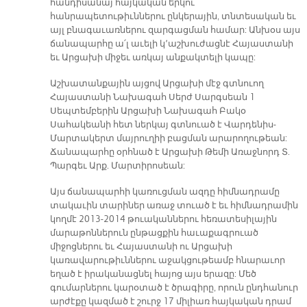
հանդիսանայ հայկական երկու
հանրապետութիւններու ընկերային, տնտեսական եւ
այլ բնագաւառներու զարգացման համար: Անխօս այս
ճանապարհը ա՛լ աւելի կ՚աշխուժացնէ Հայաստանի
եւ Արցախի միջեւ առկայ անքակտելի կապը:
Աշխատանքային այցով Արցախի մէջ գտնուող
Հայաստանի Նախագահ Սերժ Սարգսեան 1
Սեպտեմբերին Արցախի Նախագահ Բակօ
Սահակեանի հետ ներկայ գտնուած է Վարդենիս-
Մարտակերտ մայրուղիի բացման արարողութեան:
Ճանապարհը օրհնած է Արցախի Թեմի Առաջնորդ Տ.
Պարգեւ Արք. Մարտիրոսեան:
Այս ճանապարհի կառուցման ազդը հիմնադրամը
տակաւին տարիներ առաջ տուած է եւ հիմնադրամին
կողմէ 2013-2014 թուականներու հեռատեսիլային
մարաթոններուն ընթացքին հաւաքագրուած
միջոցներու եւ Հայաստանի ու Արցախի
կառավարութիւններու աջակցութեամբ հնարաւոր
եղած է իրականացնել հայոց այս երազը: Մեծ
գումարներու կարօտած է ծրագիրը, որուն ընդհանուր
արժէքը կազմած է շուրջ 17 միլիառ հայկական դրամ