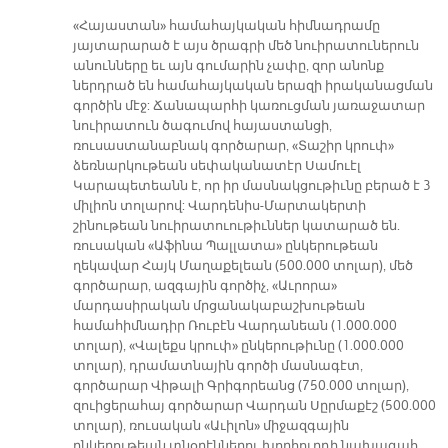
«Հայաստան» համահայկական հիմնադրամը
յայտարարած է այս ծրագրի մեծ նուիրատուներուն
անունները եւ այն գումարին չափը, զոր անոնք
ներդրած են համահայկական երազի իրականացման
գործին մէջ: Ճանապարհի կառուցման յառաջատար
նուիրատուն ծագումով հայաստանցի,
ռուսաստանաբնակ գործարար, «Տաշիր կրուփ»
ձեռնարկութեան սեփականատէր Սամուէլ
Կարապետեանն է, որ իր մասնակցութիւնը բերած է 3
միլիոն տոլարով: Վարդենիս-Մարտակերտի
շինութեան նուիրատուութիւններ կատարած են.
ռուսական «Աֆինա Պալլատա» ընկերութեան
ղեկավար Հայկ Մաղաքելեան (500.000 տոլար), մեծ
գործարար, ազգային գործիչ, «Աւրորա»
մարդասիրական մրցանակաբաշխութեան
համահիմնադիր Ռուբէն Վարդանեան (1.000.000
տոլար), «Վալեքս կրուփ» ընկերութիւնը (1.000.000
տոլար), դրամատնային գործի մասնագէտ,
գործարար Վիթալի Գրիգորեանց (750.000 տոլար),
զուիցերահայ գործարար Վարդան Սըրմաքէշ (500.000
տոլար), ռուսական «Աւիլոն» միջազգային
ընկերութեան տնօրէններու խորհուրդի նախագահ