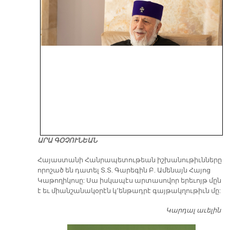
ԱՐԱ ԳՕՉՈՒՆԵԱՆ
​Հայաստանի Հանրապետութեան իշխանութիւնները
որոշած են դատել Տ.Տ. Գարեգին Բ. Ամենայն Հայոց
Կաթողիկոսը: Սա իսկապէս արտասովոր երեւոյթ մըն
է եւ միանշանակօրէն կ՚ենթադրէ գայթակղութիւն մը:
Կարդալ աւելին
Դ