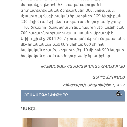
մարզանքի կեդրոն՝ 58, իրականացուցած է
գիւղատնտեսական ձեռնարկներ՝ 380, կրթական,
մշակութային, գիտական ծրագիրներ՝ 169: Աւելի քան
330 միլիոն ամերիկեան տոլար արժողութեամբ շուրջ
1100 ծրագիր՝ Հայաստանի եւ Արցախի մէջ, աւելի քան
700 հազար նուիրատու Հայաստանի, Արցախի եւ
Սփիւռքի մէջ: 2014-2017 թուականներուն Հայաստանի
մէջ իրականացուած են 9 միլիառ 600 միլիոն
հայկական դրամի, Արցախի մէջ՝ 10 միլիոն 500 հազար
հայկական դրամի արժողութեամբ ծրագիրներ:
«ՀԱՅԱՍՏԱՆ» ՀԱՄԱՀԱՅԿԱԿԱՆ ՀԻՄՆԱԴՐԱՄ
ԱՆՈՒՇ ԹՐՈՒԱՆՑ
Հինգշաբթի, Սեպտեմբեր 7, 2017
ՕՐԱԿԱՐԳԻ ՆԻՒԹԵՐԸ
ԴԱՏԵԼ…