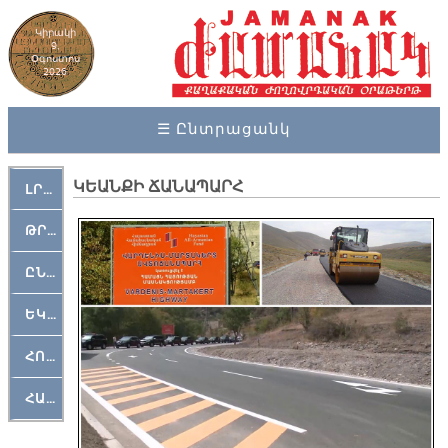
Կիրակի
9,
Օգոստոս
2026
☰ Ընտրացանկ
ԿԵԱՆՔԻ ՃԱՆԱՊԱՐՀ
ԼՐԱՀՈՍ
ԹՐՔԱՀԱՅ ԿԵԱՆՔ
ԸՆԿԵՐԱՄՇԱԿՈՒԹԱՅԻՆ
ԵԿԵՂԵՑԱԿԱՆ
ՀՈԳԵՄՏԱՒՈՐ
ՀԱՐԹԱԿ