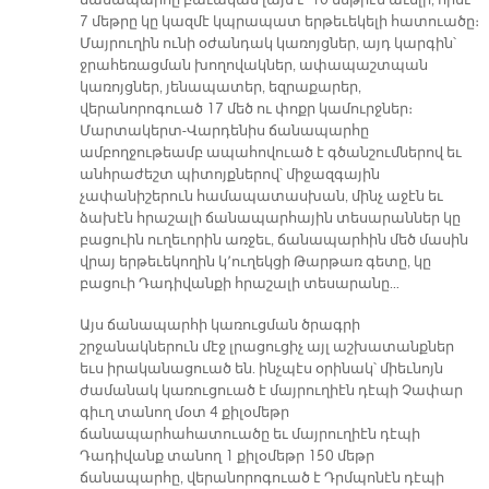
ճանապարհը բաւական լայն է՝ 10 մեթրէն աւելի, որմէ
7 մեթրը կը կազմէ կպրապատ երթեւեկելի հատուածը։
Մայրուղին ունի օժանդակ կառոյցներ, այդ կարգին՝
ջրահեռացման խողովակներ, ափապաշտպան
կառոյցներ, յենապատեր, եզրաքարեր,
վերանորոգուած 17 մեծ ու փոքր կամուրջներ։
Մարտակերտ-Վարդենիս ճանապարհը
ամբողջութեամբ ապահովուած է գծանշումներով եւ
անհրաժեշտ պիտոյքներով՝ միջազգային
չափանիշերուն համապատասխան, մինչ աջէն եւ
ձախէն հրաշալի ճանապարհային տեսարաններ կը
բացուին ուղեւորին առջեւ, ճանապարհին մեծ մասին
վրայ երթեւեկողին կ՚ուղեկցի Թարթառ գետը, կը
բացուի Դադիվանքի հրաշալի տեսարանը…
Այս ճանապարհի կառուցման ծրագրի
շրջանակներուն մէջ լրացուցիչ այլ աշխատանքներ
եւս իրականացուած են. ինչպէս օրինակ՝ միեւնոյն
ժամանակ կառուցուած է մայրուղիէն դէպի Չափար
գիւղ տանող մօտ 4 քիլօմեթր
ճանապարհահատուածը եւ մայրուղիէն դէպի
Դադիվանք տանող 1 քիլօմեթր 150 մեթր
ճանապարհը, վերանորոգուած է Դրմպոնէն դէպի