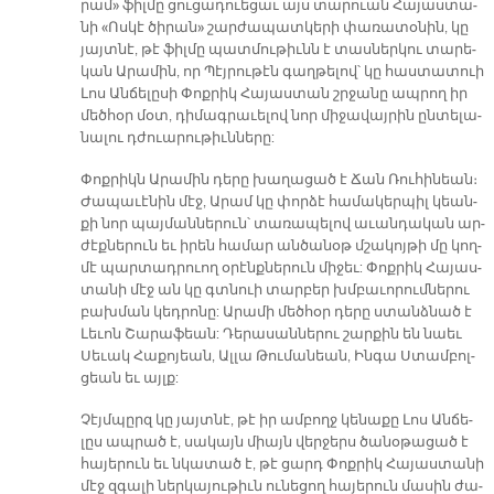
րամ» ֆիլ­մը ցու­ցա­դո­ւե­ցաւ այս տա­րո­ւան Հա­յաս­տա­
նի «Ոս­կէ ծի­րան» շար­ժա­պատ­կե­րի փա­ռա­տօ­նին, կը
յայտ­նէ, թէ ֆիլ­մը պատ­մու­թիւնն է տաս­ներ­կու տա­րե­
կան Ա­րա­մին, որ Պէյ­րու­թէն գաղ­թե­լով՝ կը հաս­տա­տո­ւի
Լոս Ան­ճե­լը­սի Փոք­րիկ Հա­յաս­տան շրջա­նը ապ­րող իր
մեծ­հօր մօտ, դի­մագ­րա­ւե­լով նոր մի­ջա­վայ­րին ըն­տե­լա­
նա­լու դժո­ւա­րու­թիւն­նե­րը:
Փոք­րիկն Ա­րա­մին դե­րը խա­ղա­ցած է Ճան Ռու­հի­նեան։
Ժա­պա­ւէ­նին մէջ, Ա­րամ կը փոր­ձէ հա­մա­կեր­պիլ կեան­
քի նոր պայ­ման­նե­րուն՝ տա­ռա­պե­լով ա­ւան­դա­կան ար­
ժէք­նե­րուն եւ ի­րեն հա­մար ան­ծա­նօթ մշա­կոյ­թի մը կող­
մէ պար­տադ­րո­ւող օ­րէնք­նե­րուն մի­ջեւ: Փոք­րիկ Հա­յաս­
տա­նի մէջ ան կը գտնո­ւի տար­բեր խմբա­ւո­րում­նե­րու
բախ­ման կեդ­րո­նը: Ա­րա­մի մեծ­հօր դե­րը ստանձ­նած է
Լե­ւոն Շա­րա­ֆեան: Դե­րա­սան­նե­րու շար­քին են նաեւ
Սե­ւակ Հա­քո­յեան, Ալ­լա Թու­մա­նեան, Ին­գա Ստամ­բոլ­
ցեան եւ այլք:
Չէյմ­պըրզ կը յայտ­նէ, թէ իր ամ­բողջ կե­նա­քը Լոս Ան­ճե­
լըս ապ­րած է, սա­կայն միայն վեր­ջերս ծա­նօ­թա­ցած է
հա­յե­րուն եւ նկա­տած է, թէ ցարդ Փոք­րիկ Հա­յաս­տա­նի
մէջ զգա­լի ներ­կա­յու­թիւն ու­նե­ցող հա­յե­րուն մա­սին ժա­