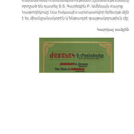
​Հայաստանի Հանրապետութեան իշխանութիւնները
որոշած են դատել Տ.Տ. Գարեգին Բ. Ամենայն Հայոց
Կաթողիկոսը: Սա իսկապէս արտասովոր երեւոյթ մըն
է եւ միանշանակօրէն կ՚ենթադրէ գայթակղութիւն մը:
Կարդալ աւելին
Դ