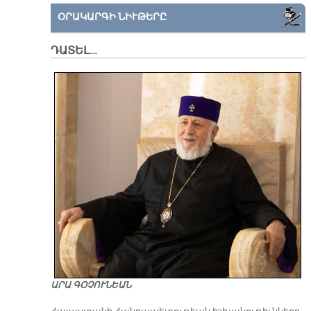
ՕՐԱԿԱՐԳԻ ՆԻՒԹԵՐԸ
ԴԱՏԵԼ…
ԱՐԱ ԳՕՉՈՒՆԵԱՆ