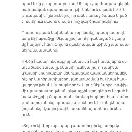
պա­ւէն մը չէ ար­տադ­րո­ւած: Ան այս շար­ժա­պատ­կե­րին
նախ­նա­կան պատ­րաս­տու­թիւն­նե­րուն սկսած է 2010
թո­ւա­կա­նին՝ ըն­դու­նե­լով, որ ան­կէ ա­ռաջ ծա­նօթ ե­ղած
է հա­յե­րուն մա­սին միայն ո­րոշ կարծ­րա­տի­պե­րու։
Պատ­մու­թեան նախ­նա­կան օ­րի­նա­կը պատ­րաս­տե­լէ
ետք Քրիս­թա­ֆըր Չէյմ­պըրզ խորհր­դա­կա­ցած է շարք
մը հա­յե­րու հետ, ֆիլ­մին վա­ւե­րա­կա­նու­թիւ­նը պահ­պա­
նե­լու նպա­տա­կով։
«Ին­ծի հա­մար հե­տաքրք­րա­կան էր հայ հա­մայն­քին մօ­
տէն ծա­նօ­թա­նա­լը, նկա­տի ու­նե­նա­լով, որ ա­նի­կա
կ՚ապ­րի սո­վո­րա­բար մե­կու­սա­ցած պայ­ման­նե­րու մէջ,
ինչ որ կարծ­րա­տի­պե­րու յա­ռա­ջաց­ման եւ սխալ հաս­
կա­ցո­ղու­թեան կ՚ա­ռաջ­նոր­դէ», կ՚ը­սէ Չէյմ­պըրզ, որ ֆիլ­
մի պատ­րաս­տու­թեան ըն­թաց­քին զրոյց­ներ ու­նե­ցած է
նաեւ Փոք­րիկ Հա­յաս­տան բնա­կող հա­յե­րու հետ՝ ծա­նօ­
թա­նա­լով ա­նոնց պատ­մու­թիւն­նե­րուն եւ տե­ղե­կա­նա­
լով ա­նոնց մշա­կու­թա­յին ա­ռանձ­նա­յատ­կու­թիւն­նե­
րուն:
«Յոյս ու­նիմ, որ այս պարզ պատ­մու­թիւ­նը ա­ռիթ կու
տայ քննար­կում­նե­րու, ո­րոնց մի­ջո­ցով օ­տար­նե­րը ա­ւե­