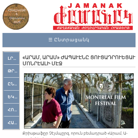
Հինգշաբթի
6,
Օգոստոս
2026
☰ Ընտրացանկ
«ԱՐԱՄ, ԱՐԱՄ» ԺԱՊԱՒԷՆԸ ՑՈՒՑԱԴՐՈՒԵՑԱՒ
ԼՐԱՀՈՍ
ՄՈՆՐԷԱԼԻ ՄԷՋ
ԹՐՔԱՀԱՅ ԿԵԱՆՔ
ԸՆԿԵՐԱՄՇԱԿՈՒԹԱՅԻՆ
ԵԿԵՂԵՑԱԿԱՆ
ՀՈԳԵՄՏԱՒՈՐ
ՀԱՐԹԱԿ
Քրիս­թա­ֆըր Չէյմ­պըրզ, ո­րուն բե­մադ­րած «Ա­րամ, Ա­