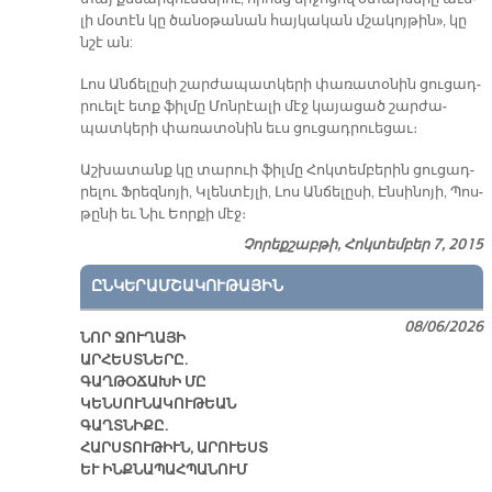
լի մօ­տէն կը ծա­նօ­թա­նան հայ­կա­կան մշա­կոյ­թին», կը
նշէ ան:
Լոս Ան­ճե­լը­սի շար­ժա­պատ­կե­րի փա­ռա­տօ­նին ցու­ցադ­
րո­ւե­լէ ետք ֆիլ­մը Մոնրէա­լի մէջ կա­յա­ցած շար­ժա­
պատ­կե­րի փա­ռա­տօ­նին եւս ցու­ցադ­րո­ւե­ցաւ։
Աշ­խա­տանք կը տա­րո­ւի ֆիլ­մը Հոկ­տեմ­բե­րին ցու­ցադ­
րե­լու Ֆրեզ­նո­յի, Կլեն­տէյ­լի, Լոս Ան­ճե­լը­սի, Էն­սի­նո­յի, Պոս­
թը­նի եւ Նիւ Եոր­քի մէջ։
Չորեքշաբթի, Հոկտեմբեր 7, 2015
ԸՆԿԵՐԱՄՇԱԿՈՒԹԱՅԻՆ
08/06/2026
ՆՈՐ ՋՈՒՂԱՅԻ
ԱՐՀԵՍՏՆԵՐԸ.
ԳԱՂԹՕՃԱԽԻ ՄԸ
ԿԵՆՍՈՒՆԱԿՈՒԹԵԱՆ
ԳԱՂՏՆԻՔԸ.
ՀԱՐՍՏՈՒԹԻՒՆ, ԱՐՈՒԵՍՏ
ԵՒ ԻՆՔՆԱՊԱՀՊԱՆՈՒՄ