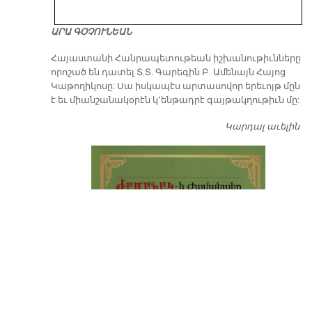
ԱՐԱ ԳՕՉՈՒՆԵԱՆ
​Հայաստանի Հանրապետութեան իշխանութիւնները
որոշած են դատել Տ.Տ. Գարեգին Բ. Ամենայն Հայոց
Կաթողիկոսը: Սա իսկապէս արտասովոր երեւոյթ մըն
է եւ միանշանակօրէն կ՚ենթադրէ գայթակղութիւն մը:
Կարդալ աւելին
Դ