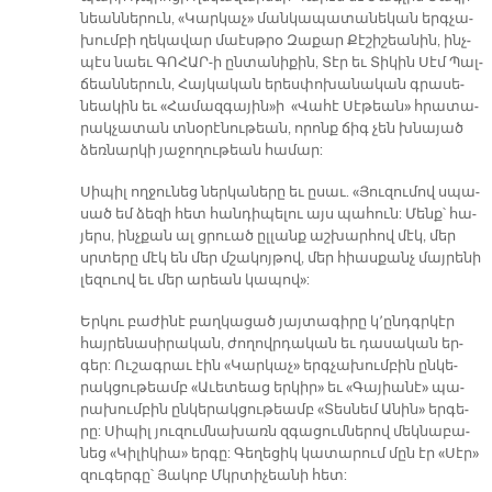
նեան­նե­րուն, «Կար­կաչ» ման­կա­պա­տա­նե­կան երգ­չա­
խում­բի ղե­կա­վար մա­էսթ­րօ Զա­քար Քէ­շի­շեա­նին, ինչ­
պէս նաեւ ԳՈ­ՀԱՐ-ի ըն­տա­նի­քին, Տէր եւ Տի­կին Սէմ Պալ­
ճեան­նե­րուն, Հայ­կա­կան ե­րես­փո­խա­նա­կան գրա­սե­
նեա­կին եւ «Հա­մազ­գա­յի­ն»ի «Վա­հէ Սէ­թեան» հրա­տա­
րակ­չա­տան տնօ­րէ­նու­թեան, ո­րոնք ճիգ չեն խնա­յած
ձեռ­նար­կի յա­ջո­ղու­թեան հա­մար:
Սի­պիլ ող­ջու­նեց ներ­կա­նե­րը եւ ը­սաւ. «Յու­զու­մով սպա­
սած եմ ձե­զի հետ հան­դի­պե­լու այս պա­հուն: Մենք՝ հա­
յերս, ինչ­քան ալ ցրուած ըլ­լանք աշ­խար­հով մէկ, մեր
սրտե­րը մէկ են մեր մշա­կոյ­թով, մեր հիաս­քանչ մայ­րե­նի
լե­զուով եւ մեր ա­րեան կա­պով»:
Եր­կու բա­ժի­նէ բաղ­կա­ցած յայ­տա­գի­րը կ՚ընդգր­կէր
հայ­րե­նա­սի­րա­կան, ժո­ղովրդա­կան եւ դա­սա­կան եր­
գեր: Ու­շագ­րաւ էին «Կար­կաչ» երգ­չա­խում­բին ըն­կե­
րակ­ցու­թեամբ «Ա­ւե­տեաց եր­կիր» եւ «Գա­յիա­նէ» պա­
րա­խում­բին ըն­կե­րակ­ցու­թեամբ «Տես­նեմ Ա­նին» եր­գե­
րը: Սի­պիլ յու­զումնա­խառն զգա­ցում­նե­րով մեկ­նա­բա­
նեց «Կի­լի­կիա» եր­գը: Գե­ղե­ցիկ կա­տա­րում մըն էր «Սէր»
զու­գեր­գը՝ Յա­կոբ Մկրտի­չեա­նի հետ: