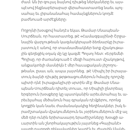
ժամ։ Ան իր զու­լալ ձայ­նով դիւ­թեց ներ­կա­նե­րը եւ այս­
պէ­սով ինք­նա­բե­րա­բար վե­րա­հաս­տա­տեց նաեւ պոլ­
սա­հայ եւ լի­բա­նա­նա­հայ հա­մայնք­նե­րուն կող­մէ
բաժնուած ար­ժէք­նե­րը։
Ող­ջոյ­նի խօս­քով հան­դէս ե­կաւ Թա­մար Սնա­պեան-
Սուր­ճեան, որ հաս­տա­տեց, թէ «Հա­մազ­գա­յի­ն»ի Շրջա­
նա­յին վար­չու­թեան կազ­մա­կեր­պած ձեռ­նար­կը իւ­րա­
յա­տուկ է ա­նով, որ տաս­նա­մեակ­ներ ետք մշա­կու­թա­
յին գե­ղե­ցիկ օ­ղակ մը կը կազ­մէ Պոլ­սոյ հետ: «Եր­բեմ­նի
Պո­լի­սը, որ ժա­ռան­գուած է մե­զի հա­րուստ մշա­կոյ­թով,
ան­քակ­տե­լի մաս­նիկն է մեր հա­ւա­քա­կան յի­շո­ղու­
թեան», ը­սաւ ան, ա­պա յայտ­նեց, թէ Սի­պիլ իր իւ­րա­յա­
տուկ ձայ­նի դիւ­թիչ թրթռա­ցում­նե­րուն հմա­յիչ դրոշ­մը
պի­տի դնէ իւ­րա­քան­չիւ­րի սրտին մէջ: Թա­մար Սնա­
պեան-Սուր­ճեան դի­տել տուաւ, որ Սի­պի­լի ընտ­րեալ
եր­գե­րուն խօս­քե­րը կը պատ­կա­նին ա­րեւմ­տա­հայ եւ ա­
րե­ւե­լա­հայ մե­ծա­նուն հայ գրա­կան դէմ­քե­րու, ո­րոնց
կող­քին կան նաեւ ժա­մա­նա­կա­կից հե­ղի­նակ­ներ, իսկ ե­
րաժշ­տա­կան մշա­կում­նե­րուն եւ յօ­րի­նում­նե­րուն մէջ ալ
մեծ դեր ու­նին ե­րի­տա­սարդ ե­րա­ժիշտ­նե­րը: Խօս­քի ա­
ւար­տին ան շնոր­հա­կա­լու­թիւն յայտ­նեց «Գա­յիա­նէ»
պա­րի դպրո­ցի ղե­կա­վար­ներ Կա­րէն եւ Ժագ­լին Մա­կի­