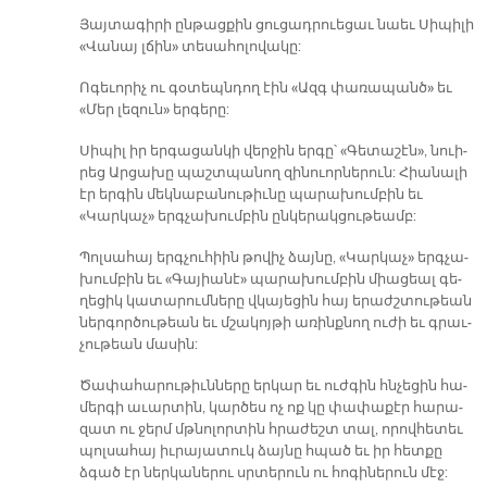
Յայ­տա­գի­րի ըն­թաց­քին ցու­ցադ­րուե­ցաւ նաեւ Սի­պի­լի
«Վա­նայ լճին» տե­սա­հոլո­վա­կը:
Ո­գե­ւո­րիչ ու գօ­տեպն­դող էին «Ազգ փա­ռա­պանծ» եւ
«Մեր լե­զուն» եր­գե­րը:
Սի­պիլ իր եր­գա­ցան­կի վեր­ջին եր­գը՝ «Գե­տա­շէն», նուի­
րեց Ար­ցա­խը պաշտ­պանող զի­նուոր­նե­րուն: Հիա­նա­լի
էր եր­գին մեկ­նա­բա­նու­թիւ­նը պա­րա­խում­բին եւ
«Կարկաչ» երգ­չա­խում­բին ըն­կե­րակ­ցու­թեամբ:
Պոլ­սա­հայ երգ­չու­հիին թո­վիչ ձայ­նը, «Կար­կաչ» երգ­չա­
խում­բին եւ «Գա­յիա­նէ» պա­րա­խում­բին միա­ցեալ գե­
ղե­ցիկ կա­տա­րում­նե­րը վկա­յե­ցին հայ ե­րաժշ­տու­թեան
ներ­գոր­ծու­թեան եւ մշա­կոյ­թի ա­ռինք­նող ու­ժի եւ գրաւ­
չու­թեան մա­սին:
Ծա­փա­հա­րու­թիւն­նե­րը եր­կար եւ ուժ­գին հնչե­ցին հա­
մեր­գի ա­ւար­տին, կար­ծես ոչ ոք կը փա­փա­քէր հա­րա­
զատ ու ջերմ մթնո­լոր­տին հրա­ժեշտ տալ, ո­րով­հե­տեւ
պոլ­սա­հայ իւ­րա­յա­տուկ ձայ­նը հպած եւ իր հետ­քը
ձգած էր ներ­կա­նե­րու սրտե­րուն ու հո­գի­նե­րուն մէջ: