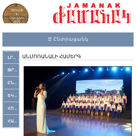
Կիրակի
9,
Օգոստոս
2026
☰ Ընտրացանկ
ԱՆՄՈՌԱՆԱԼԻ ՀԱՄԵՐԳ
ԼՐԱՀՈՍ
ԹՐՔԱՀԱՅ ԿԵԱՆՔ
ԸՆԿԵՐԱՄՇԱԿՈՒԹԱՅԻՆ
ԵԿԵՂԵՑԱԿԱՆ
ՀՈԳԵՄՏԱՒՈՐ
ՀԱՐԹԱԿ