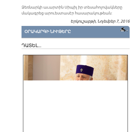
Ձեռ­նար­կի ա­ւար­տին Սի­պիլ իր տե­սա­հո­լո­վակ­նե­րը
մա­կագ­րեց ա­րուես­տա­սէր հասարակութեան:
Երկուշաբթի, Նոյեմբեր 7, 2016
ՕՐԱԿԱՐԳԻ ՆԻՒԹԵՐԸ
ԴԱՏԵԼ…