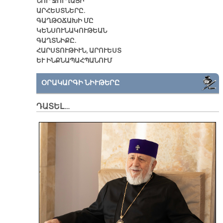
ՆՈՐ ՋՈՒՂԱՅԻ
ԱՐՀԵՍՏՆԵՐԸ.
ԳԱՂԹՕՃԱԽԻ ՄԸ
ԿԵՆՍՈՒՆԱԿՈՒԹԵԱՆ
ԳԱՂՏՆԻՔԸ.
ՀԱՐՍՏՈՒԹԻՒՆ, ԱՐՈՒԵՍՏ
ԵՒ ԻՆՔՆԱՊԱՀՊԱՆՈՒՄ
ՕՐԱԿԱՐԳԻ ՆԻՒԹԵՐԸ
ԴԱՏԵԼ…