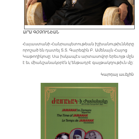
ԱՐԱ ԳՕՉՈՒՆԵԱՆ
​Հայաստանի Հանրապետութեան իշխանութիւնները
որոշած են դատել Տ.Տ. Գարեգին Բ. Ամենայն Հայոց
Կաթողիկոսը: Սա իսկապէս արտասովոր երեւոյթ մըն
է եւ միանշանակօրէն կ՚ենթադրէ գայթակղութիւն մը:
Կարդալ աւելին
Դ