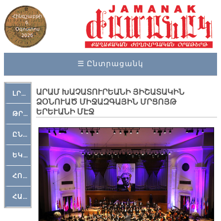
Հինգշաբթի
6,
Օգոստոս
2026
☰ Ընտրացանկ
ԱՐԱՄ ԽԱՉԱՏՈՒՐԵԱՆԻ ՅԻՇԱՏԱԿԻՆ
ԼՐԱՀՈՍ
ՁՕՆՈՒԱԾ ՄԻՋԱԶԳԱՅԻՆ ՄՐՑՈՅԹ
ԵՐԵՒԱՆԻ ՄԷՋ
ԹՐՔԱՀԱՅ ԿԵԱՆՔ
ԸՆԿԵՐԱՄՇԱԿՈՒԹԱՅԻՆ
ԵԿԵՂԵՑԱԿԱՆ
ՀՈԳԵՄՏԱՒՈՐ
ՀԱՐԹԱԿ