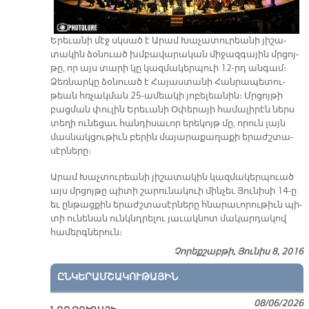
Ե­րե­ւա­նի մէջ սկսած է Ա­րամ Խա­չա­տու­րեա­նի յի­շա­
տա­կին ձօ­նուած խմբա­վա­րա­կան մի­ջազ­գա­յին մրցոյ­
թը, որ այս տա­րի կը կազ­մա­կեր­պուի 12-րդ ան­գամ։
Ձեռ­նար­կը ձօ­նուած է Հա­յաս­տա­նի Հան­րա­պե­տու­
թեան հռչակ­ման 25-ա­մեա­կի յո­բե­լեա­նին։ Մրցոյ­թի
բաց­ման փու­լին Ե­րե­ւա­նի Օ­փե­րա­յի հա­մա­լի­րէն ներս
տե­ղի ու­նե­ցաւ հան­դի­սա­ւոր ե­րե­կոյթ մը, ո­րուն լայն
մաս­նակ­ցու­թիւն բե­րին մա­յա­րա­քա­ղա­քի ե­րաժշ­տա­
սէր­նե­րը։
Ա­րամ Խաչ­տու­րեա­նի յի­շա­տա­կին կազ­մա­կեր­պուած
այս մրցոյ­թը պի­տի շա­րու­նա­կուի մին­չեւ Յու­նի­սի 14-ը
եւ ըն­թաց­քին ե­րաժշ­տա­սէր­նե­րը հնա­րա­ւո­րու­թիւն պի­
տի ու­նե­նան ունկնդ­րե­լու յա­ւակ­նոտ մա­կար­դա­կով
հա­մերգ­նե­րուն։
Չորեքշաբթի, Յունիս 8, 2016
ԸՆԿԵՐԱՄՇԱԿՈՒԹԱՅԻՆ
08/06/2026