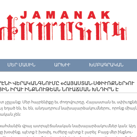
ՄԵՐ ՄԱՍԻՆ
ԱՐԽԻՒ
ԽՄԲԱԳՐԱԿԱՆ
ՐԷՆԻ ՎԵՐԱԿԱՆԳՆՈՒՄԸ «ՀԱՅԱՍՏԱՆ-ՍՓԻՒՌՔՆԵՐ»ՈՒ
ԻՆ ԻՐԱՒ ԻՆՔՆՈՒԹԵԱՆ ՆՈՒԱՃՄԱՆ ԽՆԴԻՐՆ Է
տ չըլ­լանք: Մեր հայ­րե­նի­քը եւ ժո­ղո­վուր­դը, Հա­յաս­տան եւ սփիւռք­նե
յ ե­ղած են, եւ են, ան­դադ­րում նա­խա­յար­ձա­կում­նե­րու, ո­րոնք միայ
րա­կան չեն:
 սահ­մա­նին վրայ ատր­պէ­ճա­նա­կան նա­խա­յար­ձա­կում­ներ կան: Այդ
ը խօ­սինք, պէտք է խօ­սիլ, ու­ժե­րը պէտք է լա­րել: Բայց մեր ինք­նու­