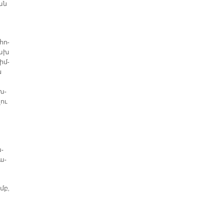
կան
հո­
ճախ
իմ­
ն
խ­
լու
ա­
ա­
մբ,