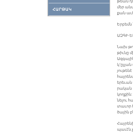
թեան դէմ
մեր ան­
ՀԱՐԹԱԿ
քան ա­ւ
Եր­բեմն 
ԱԶ­ԳԻ Ե
Նախ թող 
թիւ­նը 
Ազ­գա­յի
կ՚ըլ­լան
յու­թե­ն
հայ­րե­ն
ե­րե­ւան
րա­կան խ
կող­քին:
նե­լու 
տա­ւոր 
ծա­յին բ
Հայ­րե­ն
պա­ւէն չ