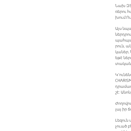
Նախ ԶՏՄ
ռե­րու հ
խում: Ու
Այս նպա
ներդ­րու
պահ­պան
րուն, ա­
կա­ներ, 
ե­թէ ներ
տա­կան,
Կ՚ու­նե­
CHARISME
դրա­մա­
շէ: Ա­նո
Ժո­ղո­վ
լայ իր 
Լե­զուն 
չուած բե