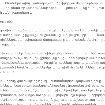
կամ հե­տե­ւե­լու ո­չինչ նշա­նա­կող «ե­ղա­ծը փրկել»ու մի­տող սրճա­րա­ն
ի­մաս­տու­թեան, որ ան­հե­ռան­կար դիր­քա­պաշ­տու­թեան կը ծա­ռա­յէ: Ա­
էկ բա­նի օգ­տա­կար է:
ք է ը­նել:
­ցու­մին տրուած պա­տաս­խա­նով պէտք է չա­փել ա­մէն տե­սա­կի ղե­կ
իւն­նե­րը, ա­նոնք ըլ­լան քա­ղա­քա­կան, մշա­կու­թա­յին, կրթա­կան հաս­
իւն­նե­րու, բա­րե­սի­րա­կան, մար­զա­կան, թա­տե­րա­կան, մա­մու­լի, լր
ջոց­նե­րու:
խօ­սա­կից­ներ Հա­յաս­տան ը­սին, թէ լե­զուն «սո­ցիա­լա­կան ե­րե­ւոյթ»
ա­ռաջ­դի­մէ»: Այս եր­կու յղացք­նե­րով կը բա­ցատ­րուի լե­զուի անմ­խի­թ
, Հա­յաս­տան եւ սփիւռք­ներ: Ինչ­պէ՞ս հասկ­նալ «սո­ցիա­լա­կան»ը՝ ազ
դա­տած, ինչ­պէ՞ս սահ­մա­նել «կը յա­ռաջ­դի­մէ»ն, ո՛ւր­կէ մեկ­նե­լով ո՛ւր
ու հա­մար:
լա­հա­յե­րէ­նը, ցա­ւով պէտք է ը­սել, սո­վե­տա­հա­յե­րէն դար­ձած է, զինք
ն են­թար­կած օ­տար բա­ռե­րով ան­հատ­նում կու­տա­կու­մով, օ­տա­րա
իւն­նե­րով, նե­րա­ծուած շա­րա­հիւ­սու­թիւն­նե­րով, ե­րէկ ռու­սե­րէն եւ թր
­բառ­նե­րէն փո­խադ­րուած գրա­կան լե­զուին մէջ), այ­սօր ա­մե­րի­կե­րէ
սե­րէն: Սփիւռք­նե­րու պա­րա­գա­յին լե­զուն ա­ռա­ւել կամ նուազ հա­մե
իւն­նե­րով, իր գտնուած ա­մա­նին ձե­ւը կ՚առ­նէ, ան­խու­սա­փե­լի ա­մե­ր