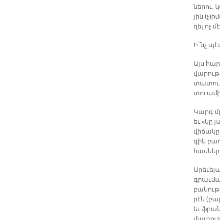
նե­րու, 
յին (չ­)
ղել ոչ մ
Ի՞նչ պէտ
Այս հար
վա­րու­թ
տա­տու­թ
տուա­մի­
Կարգ մը 
եւ «կը յ
վի­ճա­կը
գին բաղ­
հաս­նե­լ
Ա­րե­ւե­
գրաւ­մա
բա­նու­թ
րէն (բար
եւ ֆրան­
մա­տու­թ