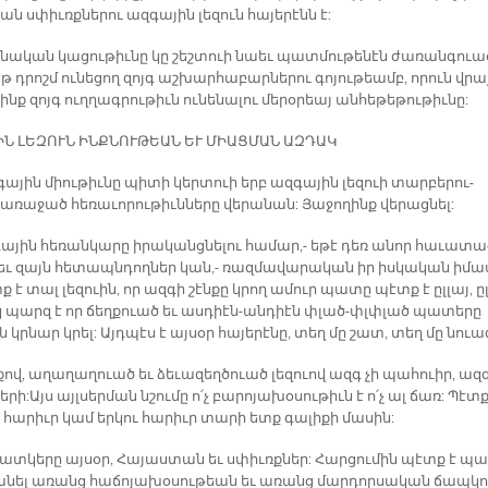
ան սփիւռք­նե­րու ազ­գա­յին լե­զուն հա­յե­րէնն է:
­նա­կան կա­ցու­թիւ­նը կը շեշ­տուի նաեւ պատ­մու­թե­նէն ժա­ռան­գուա
թ դրոշմ ու­նե­ցող զոյգ աշ­խար­հա­բար­նե­րու գո­յու­թեամբ, ո­րուն վրա
ինք զոյգ ուղ­ղագ­րու­թիւն ու­նե­նա­լու մե­րօ­րեայ ան­հե­թե­թու­թիւ­նը:
ԻՆ ԼԵ­ԶՈՒՆ ԻՆՔ­ՆՈՒ­ԹԵԱՆ ԵՒ ՄԻԱՑ­ՄԱՆ ԱԶ­ԴԱԿ
ա­յին միու­թիւ­նը պի­տի կեր­տուի երբ ազ­գա­յին լե­զո­ւի տար­բե­րու­
­ռա­ջած հե­ռա­ւո­րու­թիւն­նե­րը վե­րա­նան: Յա­ջո­ղինք վե­րաց­նել:
ա­յին հե­ռան­կա­րը ի­րա­կանց­նե­լու հա­մար,- ե­թէ դեռ ա­նոր հա­ւա­տա
 եւ զայն հե­տապն­դող­ներ կան,- ռազ­մա­վա­րա­կան իր իս­կա­կան ի­մա
է տալ լե­զուին, որ ազ­գի շէն­քը կրող ա­մուր պա­տը պէտք է ըլ­լայ, ըլ
կ պարզ է որ ճեղ­քուած եւ աս­դիէն-ան­դիէն փլած-փլփլած պա­տե­րը
են կրնար կրել: Այդ­պէս է այ­սօր հա­յե­րէ­նը, տեղ մը շատ, տեղ մը նուա
քով, ա­ղա­ղա­ղուած եւ ձե­ւա­զեղ­ծուած լե­զուով ազգ չի պա­հուիր, ազ­
սերի: Այս այլ­սեր­ման նշու­մը ո՛չ բա­րո­յա­խօ­սու­թիւն է ո՛չ ալ ճառ: Պէտք
 հա­րիւր կամ եր­կու հարիւր տա­րի ետք գա­լի­քի մա­սին:
պատ­կե­րը այ­սօր, Հա­յաս­տան եւ սփիւռք­ներ: Հար­ցու­մին պէտք է պա
նել ա­ռանց հա­ճո­յա­խօ­սու­թեան եւ ա­ռանց մար­դոր­սա­կան ճապ­կո