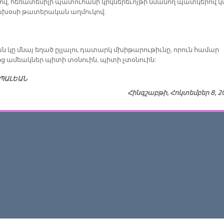
ով, հե­ռա­տե­սի­լի պա­տու­հա­նի կրկնե­րե­ւոյ­թի նմա­նող պատ­կե­րով 
­խօ­սի թա­տե­րա­կան աղ­մու­կով:
 կը մնայ ե­ղած ըլ­լա­լու դա­տարկ մխի­թա­րու­թիւ­նը, ո­րուն հա­մար
ից ա­մեակ­ներ պի­տի տօ­նուին, պի­տի չտօ­նուին:
ՊԱԼԵԱՆ
Հինգշաբթի, Հոկտեմբեր 8, 2