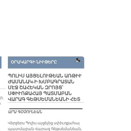
ՕՐԱԿԱՐԳԻ ՆԻՒԹԵՐԸ
ՊՈԼԻՍ ԱՅՑԵԼՈՒԹԵԱՆ ԱՌԹԻՒ
ԺԱՄԱՆԱԿ-Ի ԽՄԲԱԳՐԱՏԱՆ
ՄԷՋ ՇԱՀԵԿԱՆ ԶՐՈՅՑ՝
ՍՓԻՒՌՔԱՀԱՅ ՊԱՏՄԱԲԱՆ
ր,
ՎԱՐԱԳ ԳԵԹՍԵՄԱՆԵԱՆԻ ՀԵՏ
ն
ԱՐԱ ԳՕՉՈՒՆԵԱՆ
Վերջերս Պոլիս այցելեց սփիւռքահայ
պատմաբան Վարագ Գեթսեմանեան,