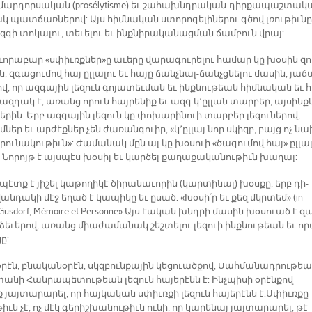
 մար­դոր­սա­կան (prosélytisme) եւ շա­հախնդ­րա­կան-դիր­քա­պաշ­տա­
կ պատ­ճառ­նե­րով: Այս հիմ­նա­կան ստո­րո­գե­լի­նե­րու գծով լռու­թիւ­նը
­գի տո­կա­լու, տե­ւե­լու եւ ինք­նի­րա­կա­նաց­ման ճամ­բուն վրայ:
ո­րա­բար «սփիւռք­ներ»ը ա­ւե­րը վա­րա­գու­րե­լու հա­մար կը խօ­սին զո­
, զգա­ցու­մով հայ ըլ­լա­լու եւ հա­յը ճանչ­նալ-ճանչց­նե­լու մա­սին, յա­
ով, որ ազ­գա­յին լե­զուն գո­յա­տեւ­ման եւ ինք­նու­թեան հիմ­նա­կան եւ հ
զ­դակ է, ա­ռանց ո­րուն հայ­րե­նիք եւ ազգ կ՚ըլ­լան տար­բեր, այ­սինք
սե­րին: Երբ ազ­գա­յին լե­զուն կը փո­խա­րի­նուի տար­բեր լե­զու­նե­րով,
մ­ներ եւ ար­ժէք­ներ չեն ժա­ռան­գուիր, «կ՚ըլ­լայ նոր սկիզբ, բայց ոչ նա
­րու­նա­կու­թիւն»: Ժա­մա­նակ մըն ալ կը խօ­սուի «ծա­գու­մով հայ» ըլ­լա­
Նո­րոյթ է այս­պէս խօ­սիլ եւ կար­ծել քա­ղա­քա­կա­նու­թիւն խա­ղալ:
պէտք է յի­շել կա­թո­ղի­կէ ծի­րա­նա­ւո­րին (կար­տի­նալ) խօս­քը, երբ դի­
ն­դա­կի մէջ ե­ղած է կա­պի­կը եւ ը­սած. «Խօ­սի՛ր եւ քեզ մկրտեմ» (in
Gusdorf, Mémoire et Personne»: Այս էա­կան խնդրի մա­սին խօ­սուած է զ
ե­ւե­րով, ա­ռանց միա­ժա­մա­նակ շեշ­տե­լու լե­զուի ինք­նու­թեան եւ ո­ր
ը:
­րէն, բնա­կա­նօ­րէն, սկզբուն­քա­յին կե­ցուած­քով, Սահ­մա­նադ­րու­թեա
ա­նի Հան­րա­պե­տու­թեան լե­զուն հա­յե­րէնն է: Ինչ­պի­սի օ­րէն­քով
յայ­տա­րա­րել, որ հայ­կա­կան սփիւռ­քի լե­զուն հա­յե­րէնն է: Սփիւռ­քը
իւն չէ, ոչ մէկ գե­րիշ­խա­նու­թիւն ու­նի, որ կա­րե­նայ յայ­տա­րա­րել, թէ