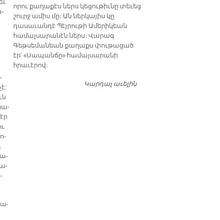
եւ
որու քաղաքէս ներս կեցութիւնը տեւեց
­
շուրջ ամիս մը։ Ան ներկայիս կը
դասաւանդէ Պէյրութի Ամերիկեան
համալսարանէն ներս։ Վարագ
Գեթսեմանեան քաղաքս փութացած
էր՝ «Սապանճը» համալսարանի
հրաւէրով։
­
Կարդալ աւելին
Պոլիս այցելութեան
է:
առթիւ ԺԱՄԱՆԱԿ-ի
ւն
խմբագրատան մէջ
ռա­
շահեկան զրոյց՝
սէր
սփիւռքահայ
ու
պատմաբան Վարագ
ո­
Գեթսեմանեանի հետ
ւ
պա­
ւա­
­
ժա­