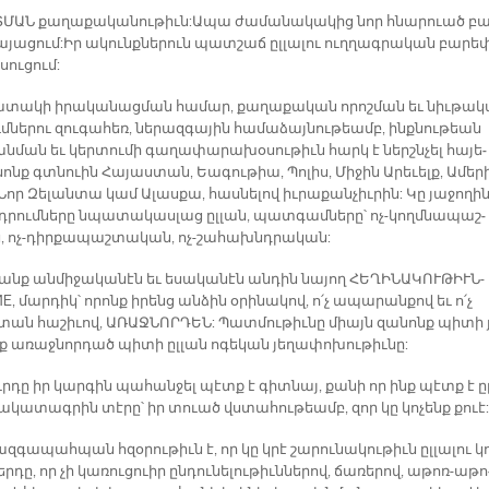
ԱՆ քա­ղա­քա­կա­նու­թիւն: Ա­պա ժա­մա­նա­կա­կից նոր հնա­րուած բա
ա­յա­ցում: Իր ա­կունք­նե­րուն պատ­շաճ ըլ­լա­լու ուղ­ղագ­րա­կան բա­րե­
­սու­ցում:
­տա­կի ի­րա­կա­նաց­ման հա­մար, քա­ղա­քա­կան ո­րոշ­ման եւ նիւ­թա­
մ­նե­րու զու­գա­հեռ, նե­րազ­գա­յին հա­մա­ձայ­նու­թեամբ, ինք­նու­թեան
­ման եւ կեր­տու­մի գա­ղա­փա­րա­խօ­սու­թիւն հարկ է ներշն­չել հա­յե­
նոնք գտնուին Հա­յաս­տան, Եա­գու­թիա, Պո­լիս, Մի­ջին Ա­րե­ւելք, Ա­մե­ր
Նոր Զե­լան­տա կամ Ա­լաս­քա, հաս­նե­լով իւ­րա­քան­չիւ­րին: Կը յա­ջո­ղին
դ­րում­նե­րը նպա­տա­կաս­լաց ըլ­լան, պատ­գամ­նե­րը՝ ոչ-կողմ­նա­պաշ­
 ոչ-դիր­քա­պաշ­տա­կան, ոչ-շա­հախնդ­րա­կան:
նանք ան­մի­ջա­կա­նէն եւ ե­սա­կա­նէն ան­դին նա­յող ՀԵ­ՂԻ­ՆԱ­ԿՈՒ­ԹԻՒՆ-
, մար­դիկ՝ ո­րոնք ի­րենց ան­ձին օ­րի­նա­կով, ո՛չ ա­պա­րան­քով եւ ո՛չ
տան հա­շի­ւով, Ա­ՌԱՋ­ՆՈՐ­ԴԵՆ: Պատ­մու­թիւ­նը միայն զա­նոնք պի­տի 
նք ա­ռաջ­նոր­դած պի­տի ըլ­լան ո­գե­կան յե­ղա­փո­խու­թիւ­նը:
ուր­դը իր կար­գին պա­հան­ջել պէտք է գիտ­նայ, քա­նի որ ինք պէտք է ըլ
ճա­կա­տագ­րին տէ­րը՝ իր տուած վստա­հու­թեամբ, զոր կը կո­չենք քուէ:
ազ­գա­պահ­պան հզօ­րու­թիւն է, որ կը կրէ շա­րու­նա­կու­թիւն ըլ­լա­լու կ
ր­դը, որ չի կա­ռու­ցուիր ըն­դու­նե­լու­թիւն­նե­րով, ճա­ռե­րով, ա­թոռ-ա­թո