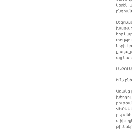
կե­րէն, 
ընդ­հան­
Լե­զուա
խա­թա­ր
երբ կար­
տու­թյու
նե­րի, կո
քա­ղա­քա
այլ նաե
ԼԵ­ԶՈ­Ւ
Ի՞նչ ը­նե
Ա­ռանց ը
խեղ­դուե
րու­թեա
ՎԵ­ՐԱ­Կ
րել անհ
սփիւռք­ն
թիւն­նե­