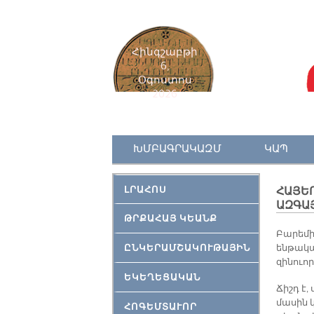
Հինգշաբթի
6,
Օգոստոս
2026
ԽՄԲԱԳՐԱԿԱԶՄ
ԿԱՊ
ԼՐԱՀՈՍ
ՀԱՅԵ
ԱԶԳԱՅ
ԹՐՔԱՀԱՅ ԿԵԱՆՔ
Բա­րե­մի
ԸՆԿԵՐԱՄՇԱԿՈՒԹԱՅԻՆ
են­թա­կա
զի­նուո­
ԵԿԵՂԵՑԱԿԱՆ
Ճիշդ է,
մա­սին կ
ՀՈԳԵՄՏԱՒՈՐ