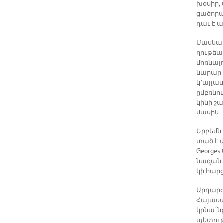
խօ­սիր,
ցա­ծո­րա
դաւ է ազ
Մաս­նա­ւ
ղու­թեան
մոռ­նա­լ
նա­րար ա
կ՚այ­լա­
ըմբռ­նու
կի­նի շա
մա­սին… 
Եր­բեմն 
տած է վա
Georges 
նա­զան ձ
կի հար­ց
Ար­դա­րօ
Հա­յաս­տ
կրնա՞նք 
պե­տու­թ