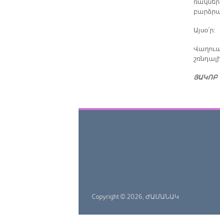
ռակ­նե­ր
բարձ­րա
Այ­սօ՛ր:
Վա­ղուան
շռնդա­լ
ՅԱԿՈԲ 
Copyright © 2026,
ԺԱՄԱՆԱԿ