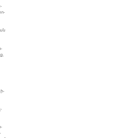
­
փո­
կան
ի­
ք,
յի­
­
ո­
­