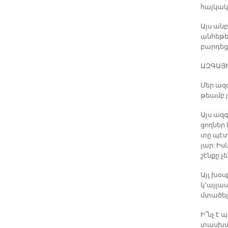
հայ­կա­կ
Այս անբ
ան­հե­թե
բար­դե­ց
ԱԶ­ԳԱ­Յ
Մեր ազ­գ
թեամբ յա
Այս ազ­գ
ցող­ներ
տը պէտք 
լար: Իս
շէն­քը չ
Այլ խօս­
կ՚այ­լա­
մտա­ծել
Ի՞նչ է 
տաս­խա­