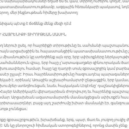
 նա­խա­յար­ձա­կում­ներ ե­ղած են եւ կան, տի­րող ու­ժե­րու կող­մէ, նա
պա­տաս­խա­նա­տուու­թեամբ, ազ­գա­յին հե­ռան­կա­րի պա­կա­սով, նոյն
ե­րող, մեր ինք­նու­թեան հի­մե­րը խախ­տող:
նի­զակ պէտք է ճօ­ճենք մենք մե­զի դէմ:
Ւ ՀԱՅ­ՐԵ­ՆԻ­ՔԻ ՏԻ­ՐՈՒ­ԹԵԱՆ ՄԱ­ՍԻՆ
նե­րուի ը­սել, որ հայ­րեի­քի տի­րու­թիւ­նը եւ սահ­մա­նի պաշտ­պա­նու
միայն ար­ցախ­ցիին եւ հա­յաս­տան­ցիին պա­տաս­խա­նա­տուու­թիւ­նը չ
ն միաս­նու­թիւն կը ստեղ­ծենք այն օ­րը, երբ սփիւռք­նե­րը ներ­կա­յու­թի
 սահ­ման­նե­րուն վրայ, երբ հա­յը չ՚ար­տա­գաղ­թեր զի­նուո­րա­կան ծա­
է խու­սա­փե­լու հա­մար, հա­յը կը դադ­րի սոսկ զբօ­սաշր­ջիկ կամ բա­րե­
ա­սէր ըլ­լա­լէ: Ի­րաւ հայ­րե­նա­սի­րու­թիւ­նը հա­զուա­դէպ պա­րա­գա­նե­ր
 ե­կած է, օ­րի­նակ՝ Ա­ռա­ջին աշ­խար­հա­մար­տի ըն­թաց­քին, երբ կա­մա­ւ
ում­բեր ստեղ­ծուե­ցան, նաեւ հայ­կա­կան Լէ­գէո­նը՝ դաշ­նա­կից­նե­րո
 Հա­յեր Ա­մե­րի­կա­յէն վե­րա­դար­ձան ժո­ղո­վուրդ եւ հայ­րե­նիք պաշտ­
հա­մար: Ար­ցա­խեան ա­զա­տա­մար­տին մաս­նակ­ցե­ցան սփիւռ­քէն հա­
ե­րի­տա­սարդ­ներ, բայց այդ շար­ժու­մը խիստ մաս­նա­կի էր, զան­գուա
նոյթ չու­նե­ցաւ:
ի­քը զբօ­սաշր­ջու­թիւն, խրախ­ճանք, երգ, պար, ճառ եւ յու­զող-յու­զիչ 
է: Ան կը բնո­րո­շուի հիմ­նա­կան ստո­րո­գե­լի­նե­րով, ո­րոնց մա­սին չենք