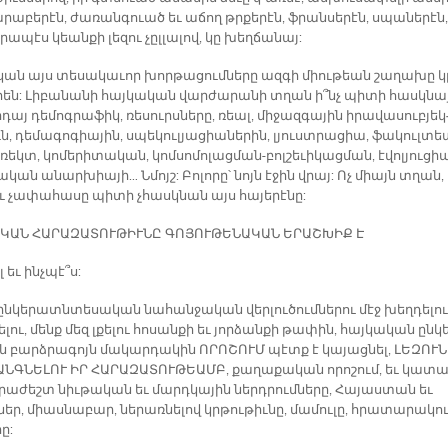
ա­րա­բե­րէն, ժա­ռան­գուած եւ ա­ճող թրքե­րէն, ֆրան­սե­րէն, սպա­նե­րէն,
րա­պէս կեան­քի լե­զու չըլ­լա­լով, կը խեղ­ճա­նայ:
­կան այս տե­սա­կա­ւոր խոր­թա­ցում­նե­րը ազ­գի միու­թեան շա­ղա­խը կ
են: Լի­բա­նա­նի հայ­կա­կան վար­ժա­րա­նի տղան ի՞նչ պի­տի հասկ­նա
դայ դե­մոգ­րա­ֆիկ, ռե­սուրս­նե­րը, ռեալ, մի­ջազ­գա­յին ի­րա­վա­սուբ­յեկ
ն, դե­մա­գո­գիա­յին, սպե­կուլ­յա­ցիա­նե­րին, լյուստ­րա­ցիա, ֆա­կուլ­տե
­ռեկտ, կո­մե­րի­տա­կան, կոմ­սո­մո­լաց­ման-բոլ­շե­ւի­կաց­ման, է­վոլ­յու­ցիա
­կան ա­նար­խիա­յի… Նմոյշ: Բո­լո­րը՝ նոյն է­ջին վրայ: Ոչ միայն տղան,
ւ չա­փա­հա­սը պի­տի չհասկ­նան այս հա­յե­րէ­նը:
Ա­ԿԱՆ ՀԱ­ՐԱ­ԶԱ­ՏՈՒ­ԹԻՒ­ՆԸ ԳՈ­ՅՈՒ­ԹԵ­ՆԱ­ԿԱՆ Ե­ՐԱՇ­ԽԻՔ Է
լ եւ ինչ­պէ՞ս:
ն­կե­րատն­տե­սա­կան նա­հան­ջա­կան վեր­լու­ծում­նե­րու մէջ խեղ­դե­լու
­լու, մենք մեզ լքե­լու հո­սան­քի եւ յոր­ձան­քի թա­փին, հայ­կա­կան ըն­կե
ն բարձ­րա­գոյն մա­կար­դա­կին Ո­ՐՈ­ՇՈՒՄ պէտք է կա­յաց­նել, ԼԵ­ԶՈՒՆ
ԱՆԳ­ՆԵ­ԼՈՒ ԻՐ ՀԱ­ՐԱ­ԶԱ­ՏՈՒ­ԹԵԱՄԲ, քա­ղա­քա­կան ո­րո­շում, եւ կա­տա
­րա­ժեշտ նիւ­թա­կան եւ մարդ­կա­յին ներդ­րում­նե­րը, Հա­յաս­տան եւ
եր, միաս­նա­բար, նե­րառ­նե­լով կրթու­թիւ­նը, մա­մու­լը, հրա­տա­րա­կու
րը: