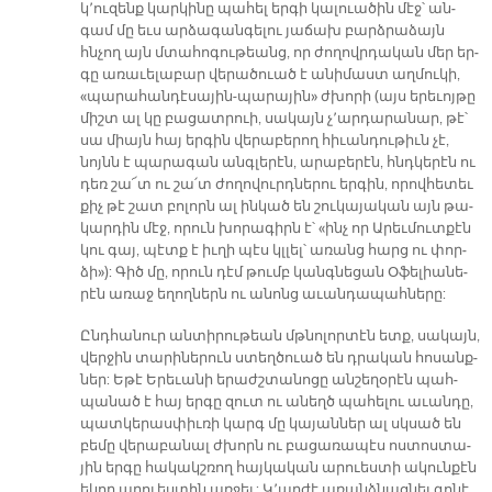
կ՚ու­զենք կար­կի­նը պա­հել եր­գի կա­լուա­ծին մէջ՝ ան­
գամ մը եւս ար­ձա­գան­գե­լու յա­ճախ բարձ­րա­ձայն
հնչող այն մտա­հո­գու­թեանց, որ ժո­ղովր­դա­կան մեր եր­
գը ա­ռա­ւե­լա­բար վե­րա­ծուած է ա­նի­մաստ աղ­մու­կի,
«պա­րա­հան­դէ­սա­յին-պա­րա­յին» ժխո­րի (այս ե­րե­ւոյ­թը
միշտ ալ կը բա­ցատ­րուի, սա­կայն չ՚ար­դա­րա­նար, թէ՝
սա միայն հայ եր­գին վե­րա­բե­րող հի­ւան­դու­թիւն չէ,
նոյնն է պա­րա­գան անգ­լե­րէն, ա­րա­բե­րէն, հնդկե­րէն ու
դեռ շա՜տ ու շա՛տ ժո­ղո­վուրդ­նե­րու եր­գին, ո­րով­հե­տեւ
քիչ թէ շատ բո­լորն ալ ին­կած են շու­կա­յա­կան այն թա­
կար­դին մէջ, ո­րուն խո­րա­գիրն է՝ «ինչ որ Ա­րեւ­մուտ­քէն
կու գայ, պէտք է իւ­ղի պէս կլլել՝ ա­ռանց հարց ու փոր­
ձի»): Գիծ մը, ո­րուն դէմ թումբ կանգ­նե­ցան Օ­ֆե­լիա­նե­
րէն ա­ռաջ ե­ղող­ներն ու ա­նոնց ա­ւան­դա­պահ­նե­րը:
Ընդ­հա­նուր ան­տի­րու­թեան մթնո­լոր­տէն ետք, սա­կայն,
վեր­ջին տա­րի­նե­րուն ստեղ­ծուած են դրա­կան հո­սանք­
ներ: Ե­թէ Ե­րե­ւա­նի ե­րաժշ­տա­նո­ցը ան­շե­ղօ­րէն պահ­
պա­նած է հայ եր­գը զուտ ու ա­նեղծ պա­հե­լու ա­ւան­դը,
պատ­կե­րաս­փիւ­ռի կարգ մը կա­յան­ներ ալ սկսած են
բե­մը վե­րա­բա­նալ ժխորն ու բա­ցա­ռա­պէս ոս­տոս­տա­
յին եր­գը հա­կակշ­ռող հայ­կա­կան ա­րուես­տի ա­կուն­քէն
ե­կող ա­րուես­տին առ­ջեւ: Կ՚ար­ժէ ա­ռանձ­նաց­նել գո­նէ