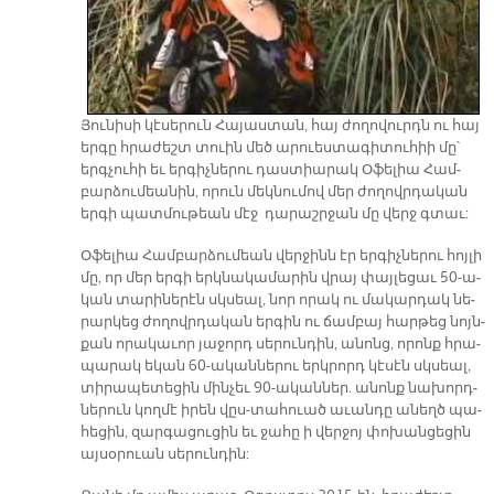
Յու­նի­սի կէ­սե­րուն Հա­յաս­տան, հայ ժո­ղո­վուրդն ու հայ
եր­գը հրա­ժեշտ տուին մեծ ա­րուես­տա­գի­տու­հիի մը՝
երգ­չու­հի եւ եր­գիչ­նե­րու դաս­տիա­րակ Օ­ֆե­լիա Համ­
բար­ձու­մեա­նին, ո­րուն մեկ­նու­մով մեր ժո­ղովր­դա­կան
եր­գի պատ­մու­թեան մէջ դա­րաշր­ջան մը վերջ գտաւ:
Օ­ֆե­լիա Համ­բար­ձու­մեան վեր­ջինն էր եր­գիչ­նե­րու հոյ­լի
մը, որ մեր եր­գի երկ­նա­կա­մա­րին վրայ փայ­լե­ցաւ 50-ա­
կան տա­րի­նե­րէն սկսեալ, նոր ո­րակ ու մա­կար­դակ նե­
րար­կեց ժո­ղովր­դա­կան եր­գին ու ճամ­բայ հար­թեց նոյն­
քան ո­րա­կա­ւոր յա­ջորդ սե­րուն­դին, ա­նոնց, ո­րոնք հրա­
պա­րակ ե­կան 60-ա­կան­նե­րու երկ­րորդ կէ­սէն սկսեալ,
տի­րա­պե­տե­ցին մին­չեւ 90-ա­կան­ներ. ա­նոնք նա­խորդ­
նե­րուն կող­մէ ի­րեն վըս-տա­հուած ա­ւան­դը ա­նեղծ պա­
հե­ցին, զար­գա­ցու­ցին եւ ջա­հը ի վեր­ջոյ փո­խան­ցե­ցին
այ­սօ­րուան սե­րուն­դին: