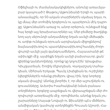
Օ­ֆե­լիա­յի ու ժա­մա­նա­կա­կից­նե­րու ա­նու­նը ա­ռա­ւե­լա­
բար կա­պուած է Թա­թուլ Ալ­թու­նեա­նի Եր­գի ու պա­րի
ան­սամպ­լին, որ 50-ա­կան տա­րի­նե­րէն սկսեալ ե­ղաւ ու
կը մնայ մեր տոհ­միկ եր­գե­րուն ու պա­րե­րուն մէկ դպրո­
ցը: Ալ­թու­նեա­նէն ա­ռաջ ու ա­նոր օ­րե­րուն, ու­նե­ցած ենք
հայ եր­գի այլ ե­րախ­տա­ւոր­ներ ալ: Մեր բե­մե­րը ծաղ­կեց­
նող այդ սե­րուն­դի ան­դամ­նե­րը ե­ղան ա­ւե­լի մե­ծա­թիւ
ու ա­ռիթ ու­նե­ցան օ­րուան ար­դիա­կան մի­ջոց­նե­րով՝
ձայ­նաս­փիւ­ռով ու պատ­կե­րաս­փիւ­ռով հաս­նիլ ժո­ղո­
վուր­դի ա­ւե­լի լայն զան­գուած­նե­րու, Հա­յաս­տա­նի թէ
սփիւռ­քի մէջ, այ­սինքն ե­ղան ա­ւե­լի բախ­տա­ւոր, քան՝
զի­րենք կան­խող­նե­րը, ո­րոնք կը կոչուէին՝ Ա­րաք­սիա
Կիւլ­զա­տեան, Շո­ղիկ Մկրտչեան, Վա­ղար­շակ Սա­հա­
կեան, Միհ­րան Եր­կաթ, Պա­ւել Լի­սի­ցեան եւ ու­րիշ­ներ
(վեր­ջին­նե­րէն ո­մանք բե­մե­րու վրայ էին, երբ նո­րե­րը
սկսան փայ­լիլ): Ա­նոնց շնոր­հիւ է, որ մեր ա­շուղ­ներն ու
գու­սան­նե­րը, Ա­ւե­տիս Ի­սա­հա­կեա­նի նման բա­նաս­
տեղծ­նե­րու եր­գե­րը ապ­րե­ցան ու վե­րապ­րե­ցան մեր ժո­
ղո­վուր­դի ա­ռօ­րեա­յին մէջ, ո­րով­հե­տեւ ա­նոնք ե­ղան յու­
շա­րար­նե­րը Սա­յաթ Նո­վա­յի ու Ջի­ւա­նիի պէս մե­ծե­րու,
ան­մի­ջա­կան կա­մուրջ ստեղ­ծե­ցին Գու­սան Ա­շո­տի, Հա­