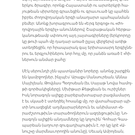
եր­կու ծրա­գիր, ո­րոնք Հա­յաս­տա­նի ու ար­տերկ­րի հա­
յու­թեան սիր­տե­րը գրա­ւե­ցին ու գրա­ւուած կը պա­հեն
իբ­րեւ ժո­ղովր­դա­կան եր­գի ա­նա­ղարտ պահ­պան­ման
բե­մեր: Ա­նոնք խո­րագ­րուած են «Երգ եր­գոց» ու «Ժո­
ղովր­դա­յին եր­գիչ» ա­նուն­նե­րով: Շա­բա­թա­կան հեր­թա­
կա­նու­թեամբ սփռուող այդ յայ­տա­գիր­նե­րը (երկ­րոր­դը
կը թուի պահ մը դա­դար ա­ռած ըլ­լալ վեր­ջերս) ա­ռիթ
ստեղ­ծե­ցին, որ հրա­պա­րակ գայ ե­րի­տա­սարդ եր­գիչ­նե­
րու եւ երգ­չու­հի­նե­րու նոր հոյլ մը, որ յանձն ա­ռած է «հի­
ներ»ուն ան­մար ջա­հը:
Մէկ սե­րուն­դի չեն պատ­կա­նիր նո­րե­րը. ա­նոնց շար­քին
են կամր­ջող­ներ, ինչ­պէս՝ Ա­րաքս Ման­սու­րեան, Ան­նա
Մա­յի­լեան, Թով­մաս Պօ­ղո­սեան (եւ Սա­յաթ Նո­վա հա­մոյ­
թի գոր­ծա­կից­նե­րը), Մխի­թար Քեթ­ցեան եւ ու­րիշ­ներ:
Իսկ նո­րա­գոյն ա­լի­քը բա­րե­բախ­տա­բար բազ­մա­մարդ
է եւ սկսած է ստեղ­ծել հո­սանք մը, որ վստա­հա­բար պի­
տի նուա­զեց­նէ աղմ­կա­րար­նե­րուն եւ ա­նի­մաստ «ե­
րաժշ­տու­թիւն» տա­րա­ծող­նե­րուն ազ­դե­ցու­թիւ­նը: Նո­
րա­գոյն ա­լի­քին ան­դամ­նե­րը կը կո­չուին՝ Գո­հար Գաս­
պա­րեան (ա­ղուոր զու­գա­դի­պու­թիւն է, որ կը կրէ «Ա­
նուշ»ը մարմ­նա­ւո­րո­ղին ա­նու­նը), Սե­ւակ Ամ­րո­յեան,