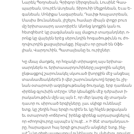
Նա­րեկ Պօ­ղո­սեան, Գրի­գոր Միր­զո­յեան, Լու­սի­նէ Գաս­
պա­րեան, Սու­րէն Ա­ւո­յեան, Տի­րու­հի Մել­քո­նեան, Ե­ւա Ե­
գա­նեան, Մո­նի­քա Նա­զա­րեան, Դա­ւիթ Խա­չատ­րեան,
Մա­սիս Յու­նա­նեան, յի­շե­լու հա­մար միայն փոքր բուռ
մը ե­րի­տա­սարդ աստ­ղե­րէն: Ա­նոնց կող­քին կան ու
հետզ­հե­տէ կը բազ­մա­նան այլ մա­քուր տա­ղանդ­ներ, ո­
րոնք կը վա­յե­լեն ե­րէց սե­րուն­դին հո­գա­ծու­թիւնն ու ժո­
ղո­վուր­դին քա­ջա­լե­րան­քը, ինչ­պէս որ ը­րած են Օ­ֆե­
լիան, Վար­դու­հին, Պա­տա­լեա­նը եւ ու­րիշ­ներ:
Կը մնայ մաղ­թել, որ հռչա­կի տի­րա­ցող այս ե­րի­տա­
սարդ­ներն ու ե­րի­տա­սար­դու­հի­նե­րը յա­ջո­ղին ան­շեղ
ըն­թաց­քով շա­րու­նա­կել սկսուած (խոր­քին մէջ ան­ցեալ
տաս­նա­մեակ­նե­րէն ի վեր շա­րու­նա­կուող) եր­թը եւ չիյ­
նան օ­տա­րո­տի ազ­դե­ցու­թեանց ծու­ղա­կը, երբ դառ­նան
«ի­րենց գլու­խին տէ­րը»: Մեր կեան­քին մէջ դժբախտ ի­
րա­կա­նու­թիւն մըն ալ այն է, որ մեր կարգ մը տա­ղան­
դա­ւոր ու սի­րուած եր­գիչ­նե­րը, լաւ սկիզբ ու­նե­նա­լէ
ետք, կը շե­ղին հայ եր­գի ու­ղիէն եւ կը հնչեն թրքա­կան
եւ օ­տա­րո­տի «ո­ճեր»ով՝ ի­րենք զի­րենք ար­դա­րաց­նե­լով,
որ «ժո­ղո­վուր­դը այս­պէս կ՚ու­զէ…»: Ի ծնէ տա­ղան­դա­ւո­
րը, հա­րա­զատ հայ եր­գի քու­րա­յէն անց­նե­լէ ետք, ինչ­
պէ՞ս կը զի­ջի սայ­թա­քում ու­նե­նա­լու եւ մսխե­լու ո­րա­կը: