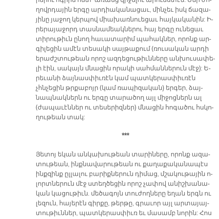
ղովր­դա­յին եր­գը ար­դիա­կա­նա­ցաւ, մին­չեւ իսկ ճա­զա­
յի­նը յա­ջող կեր­պով միա­խառ­նուե­ցաւ հայ­կա­կա­նին: Ի­
րե­րա­յա­ջորդ տաս­նա­մեակ­նե­րու հայ եր­գը ու­նե­ցաւ
տի­րու­թիւն ը­նող հա­ւա­տա­րիմ պա­հակ­ներ, ո­րոնք ար­
գի­լե­ցին ա­մէն տե­սա­կի սայ­թա­քում (ռու­սա­կան ար­դի
ե­րաժշ­տու­թեան ո­րոշ ազ­դե­ցու­թիւն­նե­րը ան­խու­սա­փե­
լի էին, սա­կայն մնա­ցին ո­րա­կի սահ­ման­նե­րուն մէջ): Ե­
րե­ւա­նի ձայ­նաս­փիւ­ռէն կամ պատ­կե­րաս­փիւ­ռէն
չհնչե­ցին թրքա­բոյր (կամ ռա­պի­զա­կան) եր­գեր, ձայ­
նապ­նակ­ներն ու եր­գը տա­րա­ծող այլ մի­ջոց­ներն ալ
(ժա­պա­ւէն­ներ ու տե­սե­րիզ­ներ) մնա­ցին հո­գա­ծու հսկո­
ղու­թեան տակ:
***
Յե­տոյ ե­կան ան­կա­խու­թեան տա­րի­նե­րը, ո­րոնք ա­զա­
տու­թեան, ինք­նա­վա­րու­թեան ու քա­ղա­քա­կա­նա­պէս
ինք­զինք ըլ­լա­լու բա­րիք­նե­րուն դի­մաց, մշա­կու­թա­յին ո­
լորտ­նե­րուն մէջ ստեղ­ծե­ցին ո­րոշ չա­փով ա­նիշ­խա­նա­
կան կա­ցու­թիւն. մե­ծա­գոյն տու­ժող­նե­րը ե­ղան երգն ու
լե­զուն, հա­յե­րէն գիր­քը, թեր­թը, գրա­ւոր այլ ար­տա­յայ­
տու­թիւն­ներ, պատ­կե­րաս­փիւռ եւ մա­սամբ նո­րին: Հոս