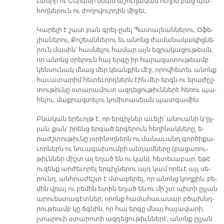
ւա­սիի ու Շե­րա­մի նման ա­շու­ղա­կան ու­ղին բաց պա­
հող­նե­րուն ու ժո­ղո­վուր­դին մի­ջեւ:
Կա­րե­լի է շատ բան գրել-ը­սել Պա­տա­լեան­նե­րու, Օ­ֆե­
լիա­նե­րու, Քո­շեան­նե­րու եւ ա­նոնց ժա­մա­նա­կա­կից­նե­
րուն մա­սին՝ հաս­նե­լու հա­մար այն եզ­րա­կա­ցու­թեան,
որ ա­նոնց օ­րե­րուն հայ եր­գը իր հա­րա­զա­տու­թեամբ
կեն­սու­նակ մնաց մեր կեան­քին մէջ, ո­րով­հե­տեւ ա­նոնք
հա­ւա­տա­րիմ հե­տե­ւորդ­ներն էին մեր երգն ու ե­րաժըշ-
տու­թիւ­նը օ­տա­րա­մուտ ազ­դե­ցու­թիւն­նե­րէ հե­ռու պա­
հե­լու, մաք­րազ­տե­լու կո­մի­տա­սեան պատ­գա­մին:
Բնա­կան ե­րե­ւոյթ է, որ եր­գիչ­ներ ա­ւե­լի՛ ա­նուա­նի կ՚ըլ­
լան, քան՝ ի­րենց եր­գած եր­գե­րուն հե­ղի­նակ­նե­րը, ե­
րաժշ­տու­թիւ­նը յօ­րի­նող­ներն ու մա­նա­ւանդ գոր­ծի­քա­
ւոր­ներն ու նուա­գա­խում­բի ան­դամ­նե­րը (բա­ցա­ռու­
թիւն­ներ միշտ ալ ե­ղած են ու կան), հե­տե­ւա­բար, ե­թէ
ու­զենք ար­ժե­ւո­րել եր­գիչ­նե­րու այդ կամ որե­ւէ այլ սե­
րունդ, անհ­րա­ժեշտ է մտա­բե­րել, որ ա­նոնց կող­քին, բե­
մին վրայ ու բե­մին ե­տին ե­ղած են ու մի՛շտ պի­տի ըլ­լան
ա­րուես­տա­գէտ­ներ, ո­րոնք հա­մա­հա­ւա­սար բծախնդ­
րու­թեամբ կը ճգնին, որ հայ եր­գը մնայ հա­յա­վա­րի,
չտա­րուի օ­տա­րո­տի ազ­դե­ցու­թիւն­նե­րէ, ա­նոնք ըլ­լան