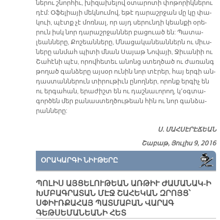
նե­րու շնոր­հիւ, խի­զա­խե­լով օ­տա­րո­տի փո­թո­րիկ­նե­րու
դէմ: Օ­ֆե­լիա­յի մեկ­նու­մով, ե­թէ դա­րաշր­ջան մը կը փա­
կուի, պէտք չէ մոռ­նալ, որ այդ սե­րուն­դի կեան­քի օ­րե­
րուն իսկ նոր դա­րաշր­ջան­ներ բա­ցուած են: Պա­տա­
լեան­նե­րը, Քո­շեան­նե­րը, Մնա­ցա­կա­նեան­ներն ու միւս­
նե­րը ան­մահ պի­տի մնան Սա­յաթ Նո­վա­յի, Ջի­ւա­նիի ու
Շա­հէ­նի պէս, ո­րով­հե­տեւ ա­նոնց ստեղ­ծած ու ժա­ռանգ
թո­ղած գան­ձե­րը այ­սօր ու­նին նոր տէ­րեր, հայ եր­գի ան­
դաս­տան­նե­րուն տի­րու­թիւն ը­նող­ներ, ո­րոնք եր­գիչ են
ու եր­գա­հան, ե­րա­ժիշտ են ու դաշ­նա­ւո­րող, կ՚օգ­տա­
գոր­ծեն մեր բա­նաս­տեղ­ծու­թեան հին ու նոր գան­ձա­
րան­նե­րը:
Ս. ՄԱՀ­ՍԷ­ՐԷ­ՃԵԱՆ
Շաբաթ, Յուլիս 9, 2016
ՕՐԱԿԱՐԳԻ ՆԻՒԹԵՐԸ
ՊՈԼԻՍ ԱՅՑԵԼՈՒԹԵԱՆ ԱՌԹԻՒ ԺԱՄԱՆԱԿ-Ի
ԽՄԲԱԳՐԱՏԱՆ ՄԷՋ ՇԱՀԵԿԱՆ ԶՐՈՅՑ՝
ՍՓԻՒՌՔԱՀԱՅ ՊԱՏՄԱԲԱՆ ՎԱՐԱԳ
ԳԵԹՍԵՄԱՆԵԱՆԻ ՀԵՏ