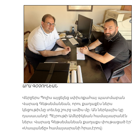
ԱՐԱ ԳՕՉՈՒՆԵԱՆ
Վերջերս Պոլիս այցելեց սփիւռքահայ պատմաբան
Վարագ Գեթսեմանեան, որու քաղաքէս ներս
կեցութիւնը տեւեց շուրջ ամիս մը։ Ան ներկայիս կը
դասաւանդէ Պէյրութի Ամերիկեան համալսարանէն
ներս։ Վարագ Գեթսեմանեան քաղաքս փութացած էր՝
«Սապանճը» համալսարանի հրաւէրով։