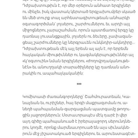
Դժբախ­տու­թիւն է, որ մեր օ­րե­րուն ան­հատ եր­գիչ­ներ
ու մին­չեւ իսկ վաս­տակ կեր­տած երգ­չա­խում­բեր սկսած
են մեծ տուրք տալ ար­հես­տա­գի­տու­թեան ան­հար­կի
օգ­տա­գործ­ման՝ լոյ­սե­րու, շար­ժում­նե­րու եւ ար­դի այլ
մի­ջոց­նե­րու չա­րա­շահ­ման, ո­րուն պատ­ճա­ռով եր­գը կը
դառ­նայ լու­սանց­քա­յին, լոյ­սերն ու ձե­ւե­րը, չա­փա­զան­
ցեալ շար­ժում­նե­րը կը ներգ­րա­ւեն ունկն­դիր-ակն­դի­րը…
Դժբախ­տու­թեան մէկ այլ ե­րեսն ալ այն է, որ եր­բեմն
հայ­կա­կան միու­թիւն­ներ ու կազ­մա­կեր­պու­թիւն­ներ ալ
«կ՚օգ­տուին» նման եր­գիչ­նե­րու «ժո­ղովր­դա­կա­նու­թե­
նէն» եւ ա­նուղ­ղա­կի տա­րա­ծիչ­նե­րը կը դառ­նան ա­նո­
րա­կին ու ա­պա­հայ­կա­կա­նին:
***
Կո­մի­տա­սի ժա­ռան­գորդ­նե­րը՝ Շահ­մու­րա­տեան, Կա­
նա­չեան եւ ու­րիշ­ներ, հայ եր­գի մաք­րազտ­ման ու ա­
նեղծ պահ­պան­ման-զար­գաց­ման պատ­գա­մը թո­ղու­
ցին յա­ջորդ­նե­րուն: Մօ­տա­ւո­րա­պէս մէկ դա­րէ ի վեր
այդ գի­ծը պահ­պա­նուած է ի­րե­րա­յա­ջորդ սե­րունդ­նե­
րու կող­մէ, ո­րոնք մարմ­նա­ւո­րուած են այս սիւ­նակ­նե­
րուն մէջ յի­շա­տա­կուած եր­գիչ­նե­րու եւ ա­րուես­տա­գէտ­