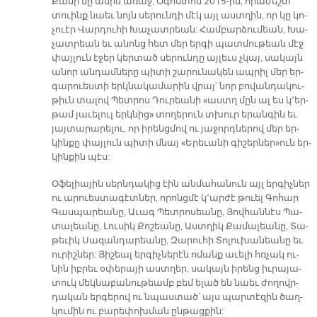
Քա­նի մը ա­միս ա­ռաջ, Օ­գոս­տոս 2015-ին, հրա­ժեշտ
տուինք նաեւ նոյն սե­րուն­դի մէկ այլ աստ­ղին, որ կը կո­
չուէր Վար­դու­հի Խա­չատ­րեան: Համ­բար­ձու­մեան, Խա­
չատ­րեան եւ ա­նոնց հետ մեր եր­գի պատ­մու­թեան մէջ
փայ­լուն է­ջեր կեր­տած սե­րուն­դը այ­լեւս չկայ, սա­կայն
ա­նոր ան­դամ­նե­րը պի­տի շա­րու­նա­կեն ապ­րիլ մեր եր­
գա­րուես­տի երկ­նա­կա­մա­րին վրայ՝ նոր բո­վան­դա­կու­
թիւն տա­լով Պետ­րոս Դու­րեա­նի «աստղ մըն ալ ես կ՚եր­
թամ յա­ւե­լուլ երկ­նից» տո­ղե­րուն տխուր ե­րան­գին եւ
յայ­տա­րա­րե­լու, որ ի­րենց­մով ու յա­ջորդ­նե­րով մեր եր­
կին­քը փայ­լուն պի­տի մնայ «Ե­րե­ւա­նի գի­շեր­ներ»ուն եր­
կին­քին պէս:
Օ­ֆե­լիա­յին սերն­դա­կից էին ան­մա­հա­նուն այլ եր­գիչ­ներ
ու ա­րուես­տա­գէտ­ներ, ո­րոնց­մէ կ՚ար­ժէ թուել Գո­հար
Գաս­պա­րեա­նը, Ա­ւագ Պետ­րո­սեա­նը, Յով­հան­նէս Պա­
տա­լեա­նը, Լու­սիկ Քո­շեա­նը, Աստ­ղիկ Քա­մա­լեա­նը, Տա­
թե­ւիկ Սա­զան­դա­րեա­նը, Զա­րու­հի Տո­լու­խա­նեա­նը եւ
ու­րիշ­ներ: Յի­շեալ եր­գիչ­նե­րէն ո­մանք ա­ւե­լի հռչակ ու­
նին իբ­րեւ օ­փե­րա­յի աստ­ղեր, սա­կայն ի­րենց իւ­րա­յա­
տուկ մեկ­նա­բա­նու­թեամբ բեմ ե­լած են նաեւ ժո­ղովր­
դա­կան եր­գե­րով ու նպաս­տած՝ այս պար­տէ­զին ծաղ­
կու­մին ու բա­րե­փոխ­ման ըն­թաց­քին: