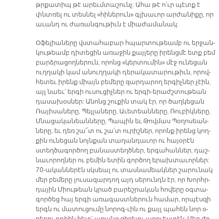
թրքա­տիպ թէ ա­րեւմ­տա­շունչ: Ա­հա թէ ո՛ւր պէտք է
փնտռել ու տես­նել «հի­նե­րուն» գլխա­ւոր ար­ժա­նի­քը, որ
ա­ւանդ ու ժա­ռան­գու­թիւն է միա­ժա­մա­նակ:
Օ­ֆե­լիա­նե­րը վստա­հա­բար հպար­տու­թեամբ ու եր­ջան­
կու­թեամբ դի­տե­ցին ա­ռա­ջին քայ­լե­րը ի­րենց­մէ ետք բեմ
բարձ­րա­ցող­նե­րուն, ո­րոնց «կեր­տու­մին» մէջ ու­նե­ցան
ուղ­ղա­կի կամ ա­նուղ­ղա­կի դե­րա­կա­տա­րու­թիւն, ո­րով­
հե­տեւ ի­րենք միայն բե­մե­րը զար­դա­րող եր­գիչ­ներ չէին,
այլ նաեւ՝ եր­գի ու­սու­ցիչ­ներ ու եր­գի-ե­րաժշ­տու­թեան
դա­սա­խօս­ներ: Ա­նոնց շու­քին տակ էր, որ ծաղ­կե­ցան
Ռա­յի­սա­նե­րը, Պել­լա­նե­րը, Ա­ւե­տեան­նե­րը, Ռու­բիկ­նե­րը,
Մնա­ցա­կա­նեան­նե­րը, Պա­պին եւ Թով­մաս Պօ­ղո­սեան­
նե­րը, եւ դեռ շա՜տ ու շա՛տ ու­րիշ­ներ, ո­րոնք ի­րենց կող­
քին ու­նե­ցան նոյն­քան տա­ղան­դա­ւոր ու հա­յօ­րէն
ստեղ­ծա­գոր­ծող բա­նաս­տեղծ­ներ, եր­գա­հան­ներ, դաշ­
նա­ւո­րող­ներ ու բե­մին ե­տին գոր­ծող ե­րախ­տա­ւոր­ներ:
70-ա­կան­նե­րէն սկսեալ ու տաս­նա­մեակ­ներ շա­րու­նակ
մեր բե­մե­րը լու­սա­զար­դող այդ սե­րունդն էր, որ Խորհր­
դա­յին Միու­թեան կրած բա­րեշրա­կան հո­վե­րը օգ­տա­
գոր­ծեց հայ եր­գի ա­ռա­գաստ­նե­րուն հա­մար, որ­պէս­զի
երգն ու մա­տու­ցու­մը նո­րո­գ-ւին ու քայլ պա­հեն նոր օ­
րե­րու ո­գիին հետ՝ ա­ռանց զի­ջե­լու ա­րուես­տէն: Մեր ժո­