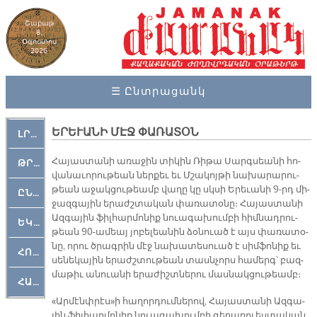
Շաբաթ
8,
Օգոստոս
2026
☰ Ընտրացանկ
ԵՐԵՒԱՆԻ ՄԷՋ ՓԱՌԱՏՕՆ
ԼՐԱՀՈՍ
Հա­յաս­տա­նի ա­ռա­ջին տի­կին Ռի­թա Սարգ­սեա­նի հո­
ԹՐՔԱՀԱՅ ԿԵԱՆՔ
վա­նա­ւո­րու­թեան ներ­քեւ եւ Մշա­կոյ­թի նա­խա­րա­րու­
թեան ա­ջակ­ցու­թեամբ վաղը կը սկսի Ե­րե­ւա­նի 9-րդ մի­
ԸՆԿԵՐԱՄՇԱԿՈՒԹԱՅԻՆ
ջազ­գա­յին ե­րաժշ­տա­կան փա­ռա­տօ­նը։ Հա­յաս­տա­նի
Ազ­գա­յին ֆիլ­հար­մո­նիք նուա­գա­խում­բի հիմ­նադ­րու­
ԵԿԵՂԵՑԱԿԱՆ
թեան 90-ա­մեայ յո­բե­լեա­նին ձօ­նուած է այս փա­ռա­տօ­
նը, ո­րու ծրագ­րին մէջ նա­խա­տե­սուած է սիմ­ֆո­նիք եւ
ՀՈԳԵՄՏԱՒՈՐ
սե­նե­կա­յին ե­րաժշ­տու­թեան տասնչորս հա­մերգ՝ բազ­
մա­թիւ ա­նուա­նի ե­րա­ժիշտ­նե­րու մաս­նակ­ցու­թեամբ։
ՀԱՐԹԱԿ
«Ար­մէնփ­րէս»ի հա­ղոր­դում­նե­րով, Հա­յաս­տա­նի Ազ­գա­
յին ֆիլ­հար­մո­նիք նուա­գա­խում­բի գե­ղա­րուես­տա­կան