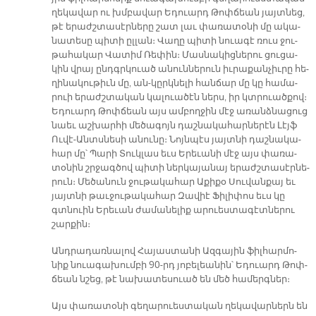
ղե­կա­վար ու խմբա­վար Ե­դուարդ Թոփ­ճեան յայտ­նեց,
թէ ե­րաժշ­տա­սէր­նե­րը շատ լաւ փա­ռա­տօ­նի մը ա­կա­
նա­տե­սը պի­տի ըլ­լան։ Վաղը պի­տի նուա­գէ ռուս ջու­
թա­հա­կար Վա­տիմ Ռե­փին։ Մաս­նա­կից­նե­րու ցու­ցա­
կին վրայ ընդգր­կուած ա­նուն­նե­րուն իւ­րա­քան­չիւ­րը հե­
ղի­նա­կու­թիւն մը, ան-կըրկ­նե­լի հան­ճար մը կը հա­մա­
րուի ե­րաժշ­տա­կան կա­լուա­ծէն ներս, իր կտրուած­քով։
Եդուարդ Թոփ­ճեան այս ամ­բող­ջին մէջ ա­ռանձ­նա­ցուց
նաեւ աշ­խար­հի մե­ծա­գոյն դաշնա­կա­հար­նե­րէն Լէյֆ
Ու­վէ-Անտս­նե­սի ա­նու­նը։ Նոյն­պէս յայտ­նի դաշ­նակա­
հար մը՝ Պա­րի Տուկ­լաս եւս Ե­րե­ւա­նի մէջ այս փա­ռա­
տօ­նին շրջագ­ծով պի­տի ներ­կա­յա­նայ ե­րաժշ­տա­սէր­նե­
րուն։ Մե­ծա­նուն ջու­թա­կա­հար Ա­քի­քօ Սու­վան­քայ եւ
յայտ­նի թաւ­ջու­թա­կա­հար Զա­վիէ Ֆի­լի­փոս եւս կը
գտնուին Ե­րե­ւան ժա­մա­նե­լիք ա­րուես­տա­գէտ­նե­րու
շար­քին։
Անդ­րա­դառ­նա­լով Հա­յաս­տա­նի Ազ­գա­յին ֆիլ­հար­մո­
նիք նուա­գա­խում­բի 90-րդ յո­բե­լեա­նին՝ Ե­դուարդ Թոփ­
ճեան նշեց, թէ նա­խա­տե­սուած են մեծ հա­մերգ­ներ։
Այս փա­ռա­տօ­նի գե­ղա­րուես­տա­կան ղե­կա­վար­ներն են