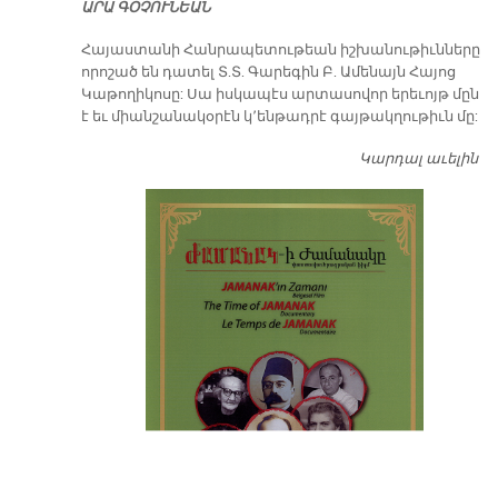
ԱՐԱ ԳՕՉՈՒՆԵԱՆ
​Հայաստանի Հանրապետութեան իշխանութիւնները
որոշած են դատել Տ.Տ. Գարեգին Բ. Ամենայն Հայոց
Կաթողիկոսը: Սա իսկապէս արտասովոր երեւոյթ մըն
է եւ միանշանակօրէն կ՚ենթադրէ գայթակղութիւն մը:
Կարդալ աւելին
Դ