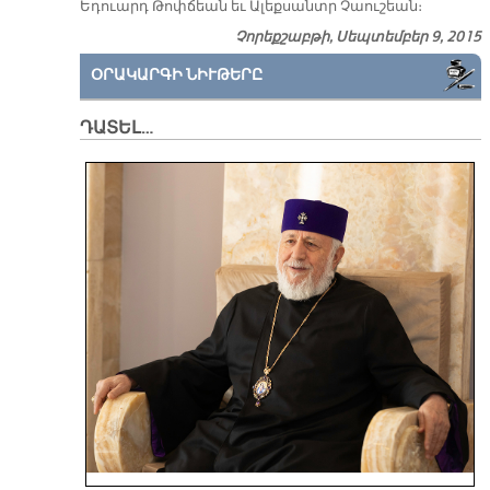
Ե­դուարդ Թոփ­ճեան եւ Ա­լեք­սանտր Չաու­շեան։
Չորեքշաբթի, Սեպտեմբեր 9, 2015
ՕՐԱԿԱՐԳԻ ՆԻՒԹԵՐԸ
ԴԱՏԵԼ…