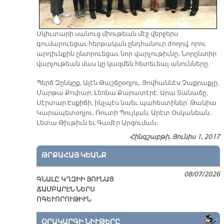
Սկիւտարի սանուց միութեան մէջ վերջերս
գումարուեցաւ հերթական ընդհանուր ժողով, որու
արդիւնքին ընտրուեցաւ նոր վարչութիւնը։ Նորընտիր
վարչութեան մաս կը կազմեն հետեւեալ անունները.
Պերճ Զընկըք, Ալէն Թաշճըօղլու, Յովհաննէս Չաքրաքլը,
Մարթա Քոփար, Լեռնա Քարատէրէ, Արա Տանաճը,
Սէրտար Էսքիճի, ինչպէս նաեւ պահեստիներ՝ Թանիա
Կարապետօղլու, Ռուտի Պուլկան, Արէտ Օսկանեան,
Լետա Թիւթիւն եւ Գամէր Արզուման։
Հինգշաբթի, Յունիս 1, 2017
ԹՐՔԱՀԱՅ ԿԵԱՆՔ
08/07/2026
ԳՆԱԼԸ ԿՂԶԻԻ ՅՈՒՆԱՑ
ՃԱՄԲԱՐԷՆ ՆԵՐՍ
ՈԳԵՒՈՐՈՒԹԻՒՆ
ՕՐԱԿԱՐԳԻ ՆԻՒԹԵՐԸ