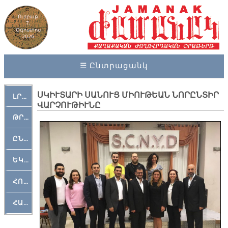
Ուրբաթ
7,
Օգոստոս
2026
☰ Ընտրացանկ
ՍԿԻՒՏԱՐԻ ՍԱՆՈՒՑ ՄԻՈՒԹԵԱՆ ՆՈՐԸՆՏԻՐ
ԼՐԱՀՈՍ
ՎԱՐՉՈՒԹԻՒՆԸ
ԹՐՔԱՀԱՅ ԿԵԱՆՔ
ԸՆԿԵՐԱՄՇԱԿՈՒԹԱՅԻՆ
ԵԿԵՂԵՑԱԿԱՆ
ՀՈԳԵՄՏԱՒՈՐ
ՀԱՐԹԱԿ