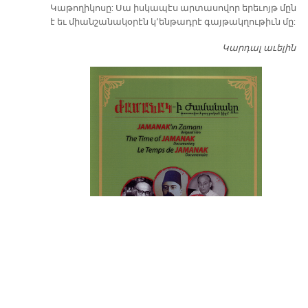
Կաթողիկոսը: Սա իսկապէս արտասովոր երեւոյթ մըն
է եւ միանշանակօրէն կ՚ենթադրէ գայթակղութիւն մը:
Կարդալ աւելին
Դ