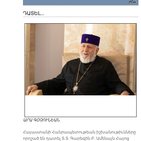
ԴԱՏԵԼ…
ԱՐԱ ԳՕՉՈՒՆԵԱՆ
​Հայաստանի Հանրապետութեան իշխանութիւնները
որոշած են դատել Տ.Տ. Գարեգին Բ. Ամենայն Հայոց