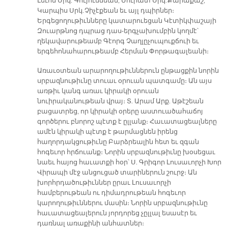
Լեւոն Սրկ. Գույումճեան, Մուրատ Սրկ. Քարաքաշ,
Կարպիս Սրկ. Չիչէքեան եւ այլ դպիրներ։
Երգեցողութիւնները կատարուեցան Կէտիկփաշայի
Զուարթնոց դպրաց դաս-երգչախումբին կողմէ՝
ղեկավարութեամբ Գէորգ Չաղլըչուպուքճուի եւ
երգեհոնահարութեամբ Հերման Փորթագալեանի։
Առաւօտեան արարողութիւններուն ընթացքին նորին
սրբազնութիւնը տուաւ օրուան պատգամը։ Ան այս
առթիւ կանգ առաւ կիրակի օրուան
նուիրականութեան վրայ։ Տ. Արամ Արք. Աթէշեան
բացատրեց, որ կիրակի օրերը աստուածահաճոյ
գործերու բնորոշ պէտք է ըլլանք։ Հաւատացեալները
ամէն կիրակի պէտք է թարմացնեն իրենց
հաղորդակցութիւնը Բարձրեալին հետ եւ զգան
հոգեւոր հրճուանք։ Նորին սրբազնութիւնը խօսեցաւ
նաեւ հայոց հաւատքի հօր՝ Ս. Գրիգոր Լուսաւորչի Խոր
Վիրապի մէջ անցուցած տարիներուն շուրջ։ Ան
խորհրդածութիւններ ըրաւ Լուսաւորչի
համբերութեան ու դիմադրութեան հոգեւոր
կարողութիւններու մասին։ Նորին սրբազնութիւնը
հաւատացեալերուն յորդորեց չըլլալ եսասէր եւ
դառնալ առաքինի անհատներ։