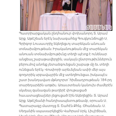
Պատրիարքական ընդհանուր փոխանորդ Տ. Արամ
Արք. Աթէշեան երէկ նախագահեց Գուզկունճուքի Ս.
Գրիգոր Լուսաւորիչ եկեղեցւոյ տարեկան անուան
տօնախմբութեան։ Իրականութեան մէջ տարեկան
անուան տօնախմբութիւնը տեղի պէտք է ունենար
անցեալ շաբաթավերջին, սակայն ընտրութիւններուն
բերումով անոնք յետաձգուեցան շաբաթ մը եւ տեղի
ունեցան երէկ։ Վոսփորի արեւելեան ափի մեր այս
գողտրիկ սրբավայրին մէջ ստեղծուեցաւ իսկապէս
շատ խանդավառ մթնոլորտ՝ հիմնադրութեան 184-րդ
տարեդարձին առթիւ։ Առաւօտեան կանուխ ժամերէն
սկսեալ զանազան թաղերէ փութացած
հաւատացեալներ լեցուցած էին եկեղեցին։ Տ. Արամ
Արք. Աթէշեանի հանդիսապետութեամբ, օրուան Ս.
Պատարագը մատոյց Տ. Շահէն Քհնյ. Օհանեան։ Ս.
Սեղանին սպասարկեցին Վահրամ Սրկ. Լիւլէճեան,