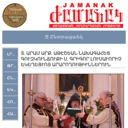
Ուրբաթ
7,
Օգոստոս
2026
☰ Ընտրացանկ
Տ. ԱՐԱՄ ԱՐՔ. ԱԹԷՇԵԱՆ ՆԱԽԱԳԱՀԵՑ
ԼՐԱՀՈՍ
ԳՈՒԶԿՈՒՆՃՈՒՔԻ Ս. ԳՐԻԳՈՐ ԼՈՒՍԱՒՈՐԻՉ
ԵԿԵՂԵՑՒՈՅ ԱՐԱՐՈՂՈՒԹԻՒՆՆԵՐՈՒՆ
ԹՐՔԱՀԱՅ ԿԵԱՆՔ
ԸՆԿԵՐԱՄՇԱԿՈՒԹԱՅԻՆ
ԵԿԵՂԵՑԱԿԱՆ
ՀՈԳԵՄՏԱՒՈՐ
ՀԱՐԹԱԿ