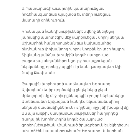
Ս. Պատարագի աւարտին կատարուեցաւ
հոգեհանգստեան պաշտօն եւ տեղի ունեցաւ
մատաղի օրհնութիւն։
Կրօնական հանդիսութիւններէն վերջ եկեղեցոյ
յարակից պարտէզին մէջ սարքուեցաւ սիրոյ սեղան։
Աշխարհիկ հանդիսութեան եւս նախագահեց
ընդհանուր փոխանորդը, որու կողքին էր տէր հայրը։
Տիկնանց յանձնախումբին կողմէ սարքուած
բացօթեայ սեղաններուն շուրջ հաւաքուեցան
ներկաները, որոնց շարքին էր նաեւ թաղապետ Ալի
Ֆաիք Քափթան։
Թաղային խորհուրդի ատենապետ Եդուարդ
Այվազեան եւ իր գործակից ընկերները ջերմ
մթնոլորտի մը մէջ հիւրընկալեցին բոլոր ներկաները։
Ատենապետ Այվազեան հանդէս եկաւ նաեւ սիրոյ
սեղանի մասնակիցներուն ուղղեալ ողջոյնի խօսքով մը։
Ան այս առթիւ մանրամասնութիւններ հաղորդեց
թաղային խորհուրդին կողմէ ծաւալուած
գործունէութեան, մշակուած ծրագրերուն եւ եկեղեցւոյ
պիւտճէին կապակցութեամբ։ Եդուարդ Այվազեան