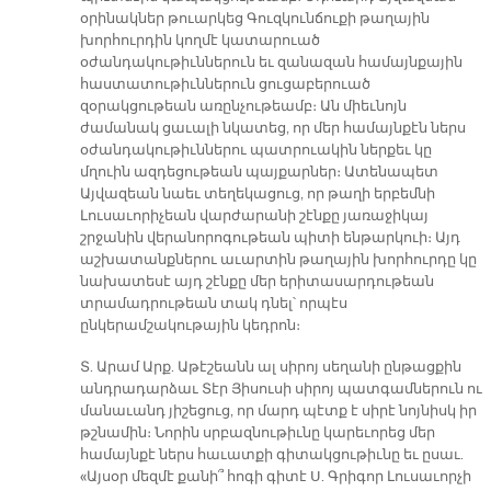
օրինակներ թուարկեց Գուզկունճուքի թաղային
խորհուրդին կողմէ կատարուած
օժանդակութիւններուն եւ զանազան համայնքային
հաստատութիւններուն ցուցաբերուած
զօրակցութեան առընչութեամբ։ Ան միեւնոյն
ժամանակ ցաւալի նկատեց, որ մեր համայնքէն ներս
օժանդակութիւններու պատրուակին ներքեւ կը
մղուին ազդեցութեան պայքարներ։ Ատենապետ
Այվազեան նաեւ տեղեկացուց, որ թաղի երբեմնի
Լուսաւորիչեան վարժարանի շէնքը յառաջիկայ
շրջանին վերանորոգութեան պիտի ենթարկուի։ Այդ
աշխատանքներու աւարտին թաղային խորհուրդը կը
նախատեսէ այդ շէնքը մեր երիտասարդութեան
տրամադրութեան տակ դնել՝ որպէս
ընկերամշակութային կեդրոն։
Տ. Արամ Արք. Աթէշեանն ալ սիրոյ սեղանի ընթացքին
անդրադարձաւ Տէր Յիսուսի սիրոյ պատգամներուն ու
մանաւանդ յիշեցուց, որ մարդ պէտք է սիրէ նոյնիսկ իր
թշնամին։ Նորին սրբազնութիւնը կարեւորեց մեր
համայնքէ ներս հաւատքի գիտակցութիւնը եւ ըսաւ.
«Այսօր մեզմէ քանի՞ հոգի գիտէ Ս. Գրիգոր Լուսաւորչի