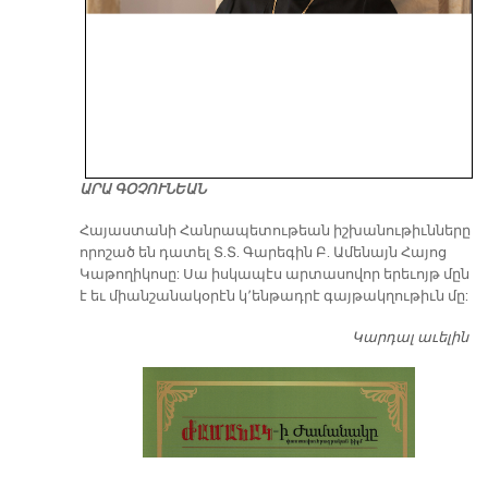
ԱՐԱ ԳՕՉՈՒՆԵԱՆ
​Հայաստանի Հանրապետութեան իշխանութիւնները
որոշած են դատել Տ.Տ. Գարեգին Բ. Ամենայն Հայոց
Կաթողիկոսը: Սա իսկապէս արտասովոր երեւոյթ մըն
է եւ միանշանակօրէն կ՚ենթադրէ գայթակղութիւն մը:
Կարդալ աւելին
Դ