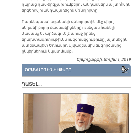
դպրաց դաս-երգչախումբերու անդամներն ալ տոհմիկ
երգերով խանդավառեցին մթնոլորտը։
Բարենպաստ եղանակի մթնոլորտին մէջ սիրոյ
սեղանի բոլոր մասնակիցները ունեցան հաճելի
ժամանց եւ արձակուելէ առաջ իրենց
երախտագիտութիւնն ու զօրակցութիւնը յայտնեցին՝
ատենապետ Եդուարդ Այվազեանին եւ գործակից
ընկերներուն նկատմամբ։
Երկուշաբթի, Յուլիս 1, 2019
ՕՐԱԿԱՐԳԻ ՆԻՒԹԵՐԸ
ԴԱՏԵԼ…