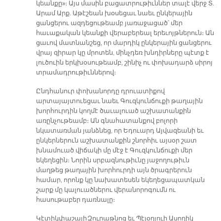
կեանքը»։ Այս մասին բացատրութիւններ տալէ վերջ Տ.
Արամ Արք. Աթէշեան խօսեցաւ նաեւ ընկերային
ցանցերու ազդեցութեամբ յառաջացած՝ մեր
հաւաքական կեանքի վերաբերեալ երեւոյթներուն։ Ան
ցաւով մատնանշեց, որ մարդիկ ընկերային ցանցերու
վրայ զիրար կը մրոտեն, մինչդեռ խնդիրները պէտք է
լուծուին երկխօսութեամբ, շինիչ ու փոխադարձ սիրոյ
տրամադրութիւններով։
Ընդհանուր փոխանորդը դրուատիքով
արտայայտուեցաւ նաեւ Գուզկունճուքի թաղային
խորհուրդին կողմէ ծաւալուած աշխատանքին
առընչութեամբ։ Ան գնահատանքով բոլորի
նկատառման յանձնեց, որ Եդուարդ Այվազեանի եւ
ընկերներուն աշխատանքին շնորհիւ այսօր շատ
խնամուած վիճակի մը մէջ է Գուզկունճուքի մեր
եկեղեցին։ Նորին սրբազնութիւնը յաջողութիւն
մաղթեց թաղային խորհուրդի այն ծրագրերուն
համար, որոնք կը նախատեսեն եկեղեցապատկան
շարք մը կալուածներու վերանորոգումն ու
հասութաբեր դառնալը։
Կէտիկփաշայի Զուրաթնոց եւ Պէյօղլուի Ասողիկ