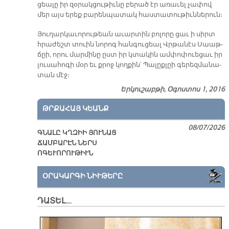
ցեա­լը իր զօ­րակ­ցու­թիւ­նը բե­րած էր ա­ռա­ւել չա­փով
մեր այս ե­րեք բա­րեն­պա­տակ հաս­տա­տու­թիւն­նե­րուն։
Յու­ղար­կա­ւո­րու­թեան ա­ւար­տին բո­լո­րը ցաւ ի սիրտ
հրա­ժեշտ տուին նո­րոգ հան­գու­ցեալ Վրթա­նէս Սաաթ­
ճըի, ո­րու մար­մի­նը ըստ իր կտա­կին ամ­փո­փուե­ցաւ իր
լու­սա­հո­գի մօր եւ քրոջ կող­քին՝ Պա­լըք­լըի գե­րեզ­մա­նա­
տան մէջ։
Երկուշաբթի, Օգոստոս 1, 2016
ԹՐՔԱՀԱՅ ԿԵԱՆՔ
08/07/2026
ԳՆԱԼԸ ԿՂԶԻԻ ՅՈՒՆԱՑ
ՃԱՄԲԱՐԷՆ ՆԵՐՍ
ՈԳԵՒՈՐՈՒԹԻՒՆ
ՕՐԱԿԱՐԳԻ ՆԻՒԹԵՐԸ
ԴԱՏԵԼ…