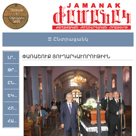
Ուրբաթ
7,
Օգոստոս
2026
☰ Ընտրացանկ
ՓԱՌԱՇՈՒՔ ՅՈՒՂԱՐԿԱՒՈՐՈՒԹԻՒՆ
ԼՐԱՀՈՍ
ԹՐՔԱՀԱՅ ԿԵԱՆՔ
ԸՆԿԵՐԱՄՇԱԿՈՒԹԱՅԻՆ
ԵԿԵՂԵՑԱԿԱՆ
ՀՈԳԵՄՏԱՒՈՐ
ՀԱՐԹԱԿ