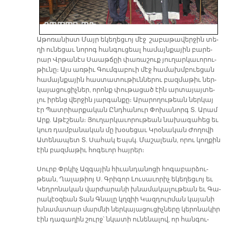
Ա­թո­ռա­նիստ Մայր ե­կե­ղեց­ւոյ մէջ շա­բա­թա­վեր­ջին տե­
ղի ու­նե­ցաւ նո­րոգ հան­գու­ցեալ հա­մայն­քա­յին բա­րե­
րար Վրթա­նէս Սաաթ­ճըի փա­ռա­շուք յու­ղար­կա­ւո­րու­
թիւ­նը։ Այս առ­թիւ Գում­գա­բուի մէջ հա­մախմ­բուե­ցան
հա­մայն­քա­յին հաս­տա­տու­թիւն­նե­րու բազ­մա­թիւ ներ­
կա­յա­ցու­ցիչ­ներ, ո­րոնք փու­թա­ցած էին ար­տա­յայ­տե­
լու ի­րենց վեր­ջին յար­գան­քը։ Ա­րա­րո­ղու­թեան ներ­կայ
էր Պատ­րիար­քա­կան Ընդ­հա­նուր Փո­խա­նորգ Տ. Ա­րամ
Արք. Ա­թէ­շեան։ Յու­ղար­կա­ւո­րու­թեան նա­խա­գա­հեց եւ
կուռ դամ­բա­նա­կան մը խօ­սե­ցաւ Կրօ­նա­կան Ժո­ղո­վի
Ա­տե­նա­պետ Տ. Սա­հակ Եպսկ. Մա­շա­լեան, ո­րու կող­քին
էին բազ­մա­թիւ հո­գե­ւոր հայ­րեր։
Սուրբ Փրկիչ Ազ­գա­յին հի­ւան­դա­նո­ցի հո­գա­բար­ձու­
թեան, Ղա­լա­թիոյ Ս. Գրի­գոր Լու­սա­ւո­րիչ ե­կե­ղեց­ւոյ եւ
Կեդ­րո­նա­կան վար­ժա­րա­նի խնա­մա­կա­լու­թեան եւ Գա­
րա­կէօ­զեան Տան Գնա­լը կղզիի Կազ­դուր­ման կա­յա­նի
խնա­մա­տար մարմ­նի ներ­կա­յա­ցու­ցիչ­նե­րը կե­րո­նա­կիր
էին դա­գա­ղին շուրջ՝ նկա­տի ու­նե­նա­լով, որ հան­գու­