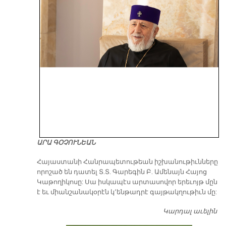
ԱՐԱ ԳՕՉՈՒՆԵԱՆ
​Հայաստանի Հանրապետութեան իշխանութիւնները
որոշած են դատել Տ.Տ. Գարեգին Բ. Ամենայն Հայոց
Կաթողիկոսը: Սա իսկապէս արտասովոր երեւոյթ մըն
է եւ միանշանակօրէն կ՚ենթադրէ գայթակղութիւն մը:
Կարդալ աւելին
Դ