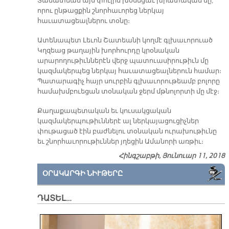
Տամատեան այս փուլին խօսեցաւ խրատական մը,
որու ընթացքին շնորհաւորեց ներկայ
հաւատացեալներու տօնը։
Ատենապետ Լեւոն Շատեանի կողմէ գլխաւորուած
Կղզեաց թաղային խորհուրդը կրօնական
արարողութիւններէն վերջ պատուասիրութիւն մը
կազմակերպեց ներկայ հաւատացեալներուն համար։
Պատարագիչ հայր սուրբին գլխաւորութեամբ բոլորը
համախմբուեցան տօնական ջերմ մթնոլորտի մը մէջ։
Քաղաքապետական եւ կուսակցական
կազմակերպութիւններէ ալ ներկայացուցիչներ
փութացած էին բաժնելու տօնական ուրախութիւնը
եւ շնորհաւորութիւններ յղեցին Ամանորի առթիւ։
Հինգշաբթի, Յունուար 11, 2018
ՕՐԱԿԱՐԳԻ ՆԻՒԹԵՐԸ
ԴԱՏԵԼ…