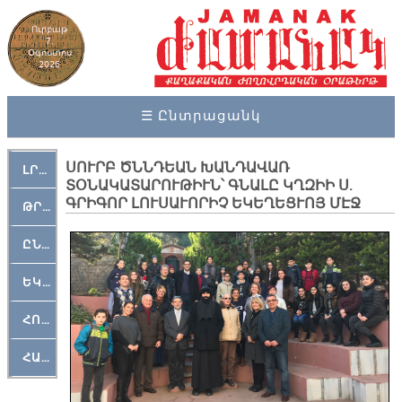
Ուրբաթ
7,
Օգոստոս
2026
☰ Ընտրացանկ
ՍՈՒՐԲ ԾՆՆԴԵԱՆ ԽԱՆԴԱՎԱՌ
ԼՐԱՀՈՍ
ՏՕՆԱԿԱՏԱՐՈՒԹԻՒՆ՝ ԳՆԱԼԸ ԿՂԶԻԻ Ս.
ԳՐԻԳՈՐ ԼՈՒՍԱՒՈՐԻՉ ԵԿԵՂԵՑՒՈՅ ՄԷՋ
ԹՐՔԱՀԱՅ ԿԵԱՆՔ
ԸՆԿԵՐԱՄՇԱԿՈՒԹԱՅԻՆ
ԵԿԵՂԵՑԱԿԱՆ
ՀՈԳԵՄՏԱՒՈՐ
ՀԱՐԹԱԿ