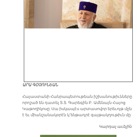
ԱՐԱ ԳՕՉՈՒՆԵԱՆ
​Հայաստանի Հանրապետութեան իշխանութիւնները
որոշած են դատել Տ.Տ. Գարեգին Բ. Ամենայն Հայոց
Կաթողիկոսը: Սա իսկապէս արտասովոր երեւոյթ մըն
է եւ միանշանակօրէն կ՚ենթադրէ գայթակղութիւն մը:
Կարդալ աւելին
Դ