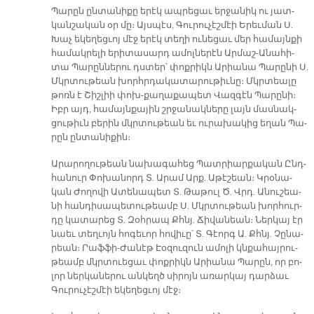
Պա­րըն ըն­տա­նի­քը ե­րէկ ապ­րե­ցաւ եր­ջա­նիկ ու յատ­
կան­շա­կան օր մը։ Այս­պէս, Գու­րու­չէշ­մէի Ե­րեւ­ման Ս.
Խաչ ե­կե­ղեց­ւոյ մէջ ե­րէկ տե­ղի ու­նե­ցաւ մեր հա­մայն­քի
հա­մակ­րե­լի ե­րի­տա­սարդ ա­մոլ­նե­րէն Ար­մաշ-Ա­նա­հի­
տա Պա­րըն­նե­րու դստեր՝ փոք­րիկն Ա­րիա­նա Պա­րը­նի Ս.
Մկրտու­թեան խորհր­դա­կա­տա­րու­թիւ­նը։ Մկրտեա­լը
թոռն է Շիշ­լիի փոխ-քա­ղա­քա­պետ Վազ­գէն Պա­րը­նի։
Իբր այդ, հա­մայն­քա­յին շրջա­նակ­նե­րը լայն մաս­նակ­
ցու­թիւն բե­րին մկրտու­թեան եւ ու­րա­խա­կից ե­ղան Պա­
րըն ըն­տա­նի­քին։
Ա­րա­րո­ղու­թեան նա­խա­գա­հեց Պատ­րիար­քա­կան Ընդ­
հա­նուր Փո­խա­նորդ Տ. Ա­րամ Արք. Ա­թէ­շեան։ Կրօ­նա­
կան Ժո­ղո­վի Ա­տե­նա­պետ Տ. Թա­թուլ Ծ. Վրդ. Ա­նու­շեա­
նի հան­դի­սա­պե­տու­թեամբ Ս. Մկրտու­թեան խոր­հուր­
դը կա­տա­րեց Տ. Զօհ­րապ Քհնյ. Ճի­վա­նեան։ Ներ­կայ էր
նաեւ տեղ­ւոյն հո­գե­ւոր հո­վի­ւը՝ Տ. Գէորգ Ա. Քհնյ. Չը­նա­
րեան։ Րաֆ­ֆի-Ժա­նէթ Էօ­զու­զուն ա­մո­լի կնքա­հայ­րու­
թեամբ մկրտուե­ցաւ փոք­րիկն Ա­րիա­նա Պա­րըն, որ բո­
լոր ներ­կա­նե­րու ան­կեղծ սի­րոյն ա­ռար­կայ դար­ձաւ
Գու­րու­չէշ­մէի ե­կե­ղեց­ւոյ մէջ։