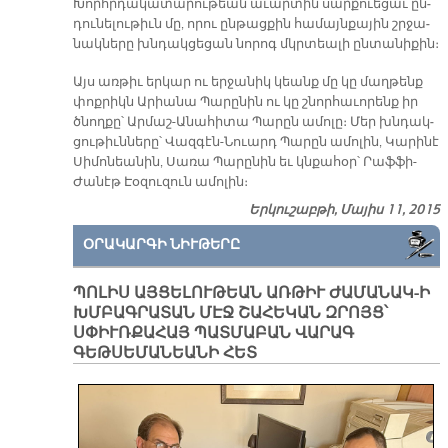
Խորհր­դա­կա­տա­րու­թեան ա­ւար­տին սար­քուե­ցաւ ըն­
դու­նե­լու­թիւն մը, ո­րու ըն­թաց­քին հա­մայն­քա­յին շրջա­
նակ­նե­րը խնդակ­ցե­ցան նո­րոգ մկրտեա­լի ընտանիքին։
Այս առ­թիւ եր­կար ու եր­ջա­նիկ կեանք մը կը մաղ­թենք
փոք­րիկն Ա­րիա­նա Պա­րը­նին ու կը շնոր­հա­ւո­րենք իր
ծնող­քը՝ Ար­մաշ-Ա­նա­հի­տա Պա­րըն ա­մո­լը։ Մեր խնդակ­
ցու­թիւն­նե­րը՝ Վազ­գէն-Նուարդ Պա­րըն ա­մո­լին, Կա­րի­նէ
Սի­մո­նեա­նին, Սա­ռա Պա­րը­նին եւ կնքա­հօր՝ Րաֆ­ֆի-
Ժա­նէթ Էօ­զու­զուն ա­մո­լին։
Երկուշաբթի, Մայիս 11, 2015
ՕՐԱԿԱՐԳԻ ՆԻՒԹԵՐԸ
ՊՈԼԻՍ ԱՅՑԵԼՈՒԹԵԱՆ ԱՌԹԻՒ ԺԱՄԱՆԱԿ-Ի
ԽՄԲԱԳՐԱՏԱՆ ՄԷՋ ՇԱՀԵԿԱՆ ԶՐՈՅՑ՝
ՍՓԻՒՌՔԱՀԱՅ ՊԱՏՄԱԲԱՆ ՎԱՐԱԳ
ԳԵԹՍԵՄԱՆԵԱՆԻ ՀԵՏ