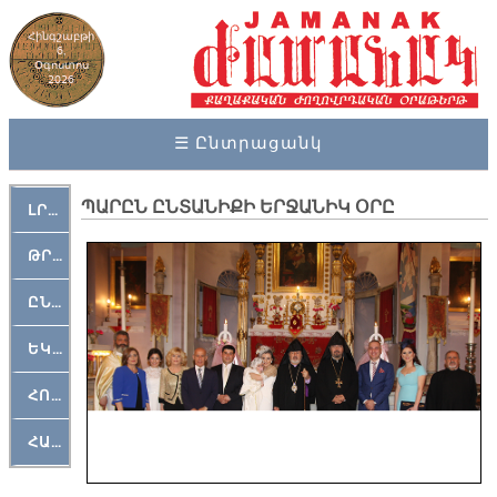
Հինգշաբթի
6,
Օգոստոս
2026
☰ Ընտրացանկ
ՊԱՐԸՆ ԸՆՏԱՆԻՔԻ ԵՐՋԱՆԻԿ ՕՐԸ
ԼՐԱՀՈՍ
ԹՐՔԱՀԱՅ ԿԵԱՆՔ
ԸՆԿԵՐԱՄՇԱԿՈՒԹԱՅԻՆ
ԵԿԵՂԵՑԱԿԱՆ
ՀՈԳԵՄՏԱՒՈՐ
ՀԱՐԹԱԿ