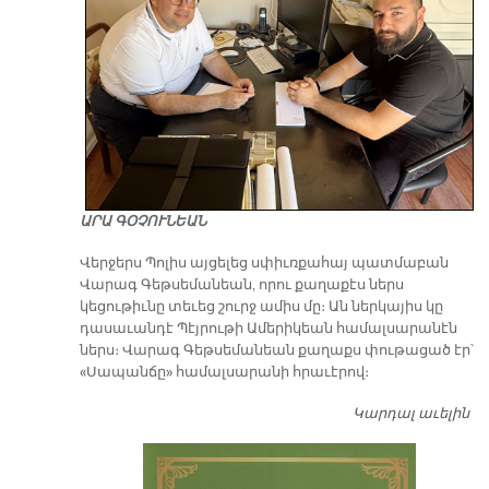
ԱՐԱ ԳՕՉՈՒՆԵԱՆ
Վերջերս Պոլիս այցելեց սփիւռքահայ պատմաբան
Վարագ Գեթսեմանեան, որու քաղաքէս ներս
կեցութիւնը տեւեց շուրջ ամիս մը։ Ան ներկայիս կը
դասաւանդէ Պէյրութի Ամերիկեան համալսարանէն
ներս։ Վարագ Գեթսեմանեան քաղաքս փութացած էր՝
«Սապանճը» համալսարանի հրաւէրով։
Կարդալ աւելին
Պո
այ
առ
ԺԱ